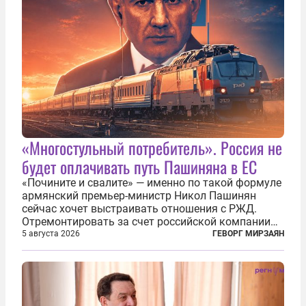
«Многостульный потребитель». Россия не
будет оплачивать путь Пашиняна в ЕС
«Почините и свалите» — именно по такой формуле
армянский премьер-министр Никол Пашинян
сейчас хочет выстраивать отношения с РЖД.
Отремонтировать за счет российской компании
железнодорожную инфраструктуру в районе
5 августа 2026
ГЕВОРГ МИРЗАЯН
прохождения TRIPP (коридора, который должен
связать Азербайджан и Турцию через...