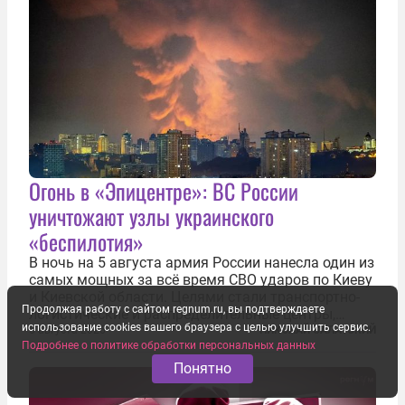
Огонь в «Эпицентре»: ВС России
уничтожают узлы украинского
«беспилотия»
В ночь на 5 августа армия России нанесла один из
самых мощных за всё время СВО ударов по Киеву
и Киевской области. Целями стали транспортно-
Продолжая работу с сайтом regnum.ru, вы подтверждаете
логистические и распределительные центры,
использование cookies вашего браузера с целью улучшить сервис.
которые ВСУ использовали для хранения и
5 августа 2026
НИКОЛАЙ САЛАТСКИЙ
Подробнее о политике обработки персональных данных
доставки вооружений и грузов военного
назначения. Атака также «накрыла»...
Понятно