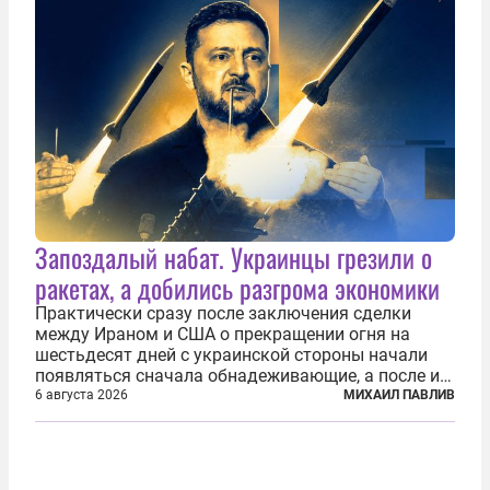
Запоздалый набат. Украинцы грезили о
ракетах, а добились разгрома экономики
Практически сразу после заключения сделки
между Ираном и США о прекращении огня на
шестьдесят дней с украинской стороны начали
появляться сначала обнадеживающие, а после и
вовсе бравурные заявления про некий «перелом»
6 августа 2026
МИХАИЛ ПАВЛИВ
в войне. Вероятно, в сознании первых лиц
киевского режима и стоящих за ними...