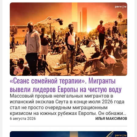
репарации Ирану, остановить прием мигрантов...
«Сеанс семейной терапии». Мигранты
вывели лидеров Европы на чистую воду
Массовый прорыв нелегальных мигрантов в
испанский эксклав Сеута в конце июля 2026 года
стал не просто очередным миграционным
кризисом на южных рубежах Европы. Он обнажил
фундаментальный раскол внутри Евросоюза,
6 августа 2026
ИЛЬЯ МАКСИМОВ
продемонстрировав, что десятилетиями
выстраивавшаяся миграционная политика ЕС
зашла в...