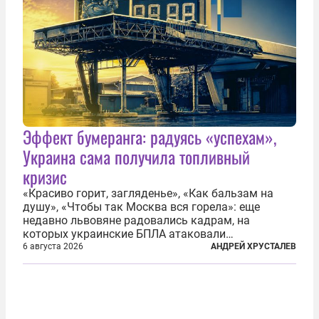
Эффект бумеранга: радуясь «успехам»,
Украина сама получила топливный
кризис
«Красиво горит, загляденье», «Как бальзам на
душу», «Чтобы так Москва вся горела»: еще
недавно львовяне радовались кадрам, на
которых украинские БПЛА атаковали
нефтеперерабатывающие предприятия России. В
6 августа 2026
АНДРЕЙ ХРУСТАЛЕВ
скором времени оказалось, что в «эту игру можно
играть вдвоем» — российские дроны только за...