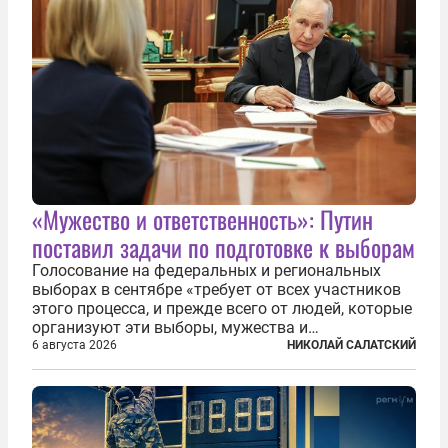
«Мужество и ответственность»: Путин
поставил задачи по подготовке к выборам
Голосование на федеральных и региональных
выборах в сентябре «требует от всех участников
этого процесса, и прежде всего от людей, которые
организуют эти выборы, мужества и
ответственного отношения к формированию
6 августа 2026
НИКОЛАЙ САЛАТСКИЙ
власти», — подчеркнул президент Владимир Путин
на состоявшейся 5 августа в Кремле...