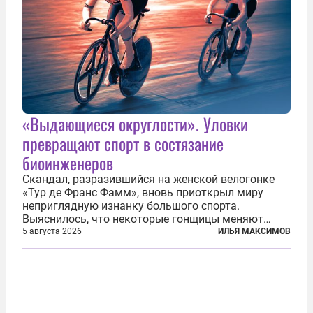
«Выдающиеся округлости». Уловки
превращают спорт в состязание
биоинженеров
Скандал, разразившийся на женской велогонке
«Тур де Франс Фамм», вновь приоткрыл миру
неприглядную изнанку большого спорта.
Выяснилось, что некоторые гонщицы меняют
размер груди ради улучшения аэродинамики. За
5 августа 2026
ИЛЬЯ МАКСИМОВ
фасадом труда, мастерства, упорства и
благородства, которые мы привыкли
ассоциировать с...