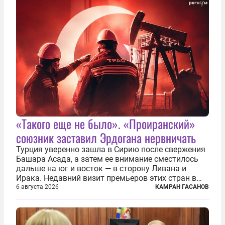
«Такого еще не было». «Проиранский»
союзник заставил Эрдогана нервничать
Турция уверенно зашла в Сирию после свержения
Башара Асада, а затем ее внимание сместилось
дальше на юг и восток — в сторону Ливана и
Ирака. Недавний визит премьеров этих стран в
Анкару, договоры об участии турецкой компании
6 августа 2026
КАМРАН ГАСАНОВ
TPAO в разработке нефти иракского Киркука и
«Дороги развития» подтверждают...