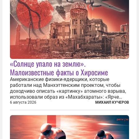
«Солнце упало на землю».
Малоизвестные факты о Хиросиме
Американские физики-ядерщики, которые
работали над Манхэттенским проектом, чтобы
доходчиво описать «картинку» атомного взрыва,
использовали образ из «Махабхараты»: «Ярче
тысячи солнц пылало это пламя». Не все жители
6 августа 2026
МИХАИЛ КУЧЕРОВ
японских городов Хиросимы и Нагасаки, на
которых США в августе 1945 года поставили...