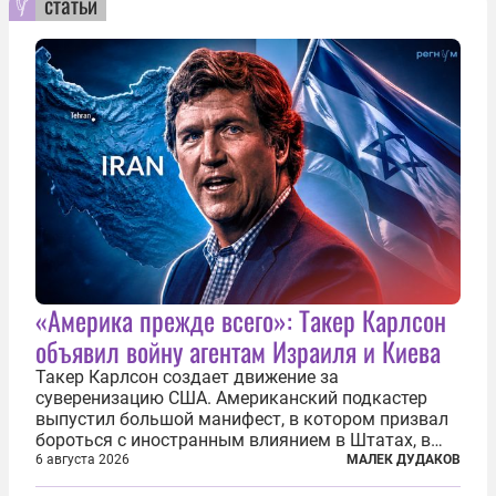
статьи
«Америка прежде всего»: Такер Карлсон
объявил войну агентам Израиля и Киева
Такер Карлсон создает движение за
суверенизацию США. Американский подкастер
выпустил большой манифест, в котором призвал
бороться с иностранным влиянием в Штатах, в
первую очередь имея в виду Израиль. А также
6 августа 2026
МАЛЕК ДУДАКОВ
прекратить заморские войны, выплатить