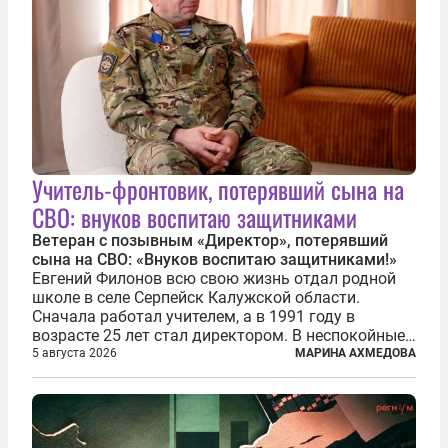
Учитель-фронтовик, потерявший сына на
СВО: внуков воспитаю защитниками
Ветеран с позывным «Директор», потерявший
сына на СВО: «Внуков воспитаю защитниками!»
Евгений Филонов всю свою жизнь отдал родной
школе в селе Серпейск Калужской области.
Сначала работал учителем, а в 1991 году в
возрасте 25 лет стал директором. В неспокойные
90-е он сумел спасти школу от закрытия и со
5 августа 2026
МАРИНА АХМЕДОВА
временем сделал ее лучшей в районе. В 2023 году
в возрасте 57 лет вслед за сыном...