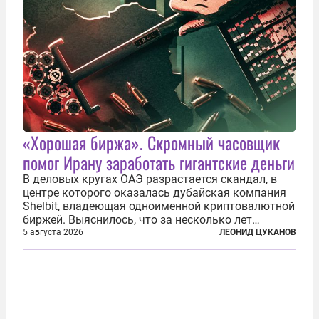
«Хорошая биржа». Скромный часовщик
помог Ирану заработать гигантские деньги
В деловых кругах ОАЭ разрастается скандал, в
центре которого оказалась дубайская компания
Shelbit, владеющая одноименной криптовалютной
биржей. Выяснилось, что за несколько лет
существования через Shelbit прошло не менее 4
5 августа 2026
ЛЕОНИД ЦУКАНОВ
млрд долларов в криптовалюте, принадлежащих
иранским чиновникам и силовикам...