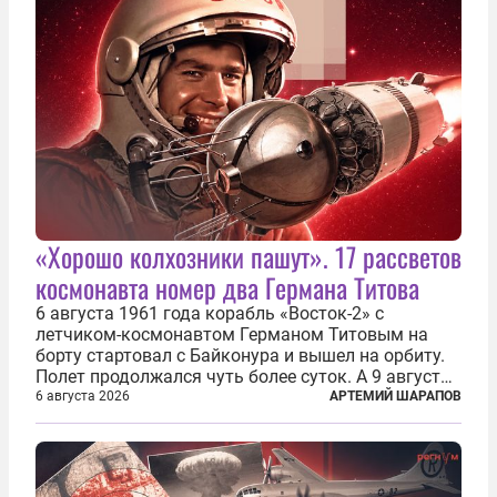
«Хорошо колхозники пашут». 17 рассветов
космонавта номер два Германа Титова
6 августа 1961 года корабль «Восток-2» с
летчиком-космонавтом Германом Титовым на
борту стартовал с Байконура и вышел на орбиту.
Полет продолжался чуть более суток. А 9 августа
второй человек в космосе получил звезду Героя
6 августа 2026
АРТЕМИЙ ШАРАПОВ
Советского Союза и орден Ленина. Миссия Титова
зачастую находится несколько...