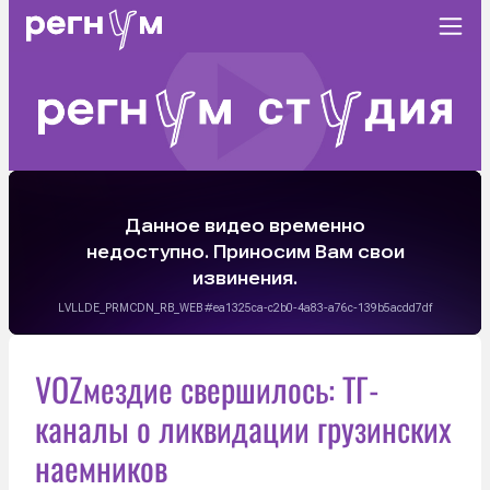
VOZмездие свершилось: ТГ-
каналы о ликвидации грузинских
наемников