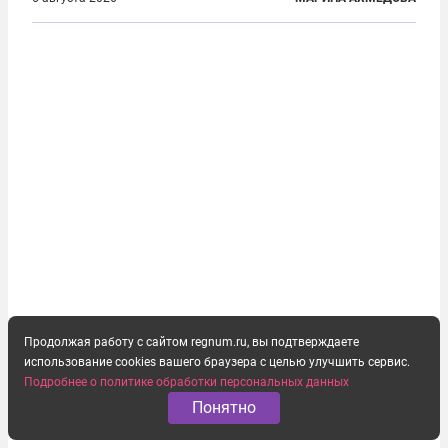
временем сделал ее лучшей в районе. В 2023 году
в возрасте 57 лет вслед за сыном...
Продолжая работу с сайтом regnum.ru, вы подтверждаете
использование cookies вашего браузера с целью улучшить сервис.
Подробнее о политике обработки персональных данных
Понятно