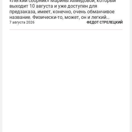
«Легкий сборник» Марины Ахмедовой, который
выходит 10 августа и уже доступен для
предзаказа, имеет, конечно, очень обманчивое
название. Физически-то, может, он и легкий
относительно. Но метафизически —
7 августа 2026
ФЕДОТ СТРЕЛЕЦКИЙ
безотносительно тяжелый. Десять рассказов,
каждый из которых напрямую или косвенно (в
основном —...