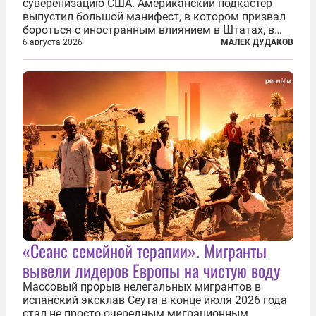
суверенизацию США. Американский подкастер
выпустил большой манифест, в котором призвал
бороться с иностранным влиянием в Штатах, в
первую очередь имея в виду Израиль. А также
6 августа 2026
МАЛЕК ДУДАКОВ
прекратить заморские войны, выплатить
репарации Ирану, остановить прием мигрантов...
«Сеанс семейной терапии». Мигранты
вывели лидеров Европы на чистую воду
Массовый прорыв нелегальных мигрантов в
испанский эксклав Сеута в конце июля 2026 года
стал не просто очередным миграционным