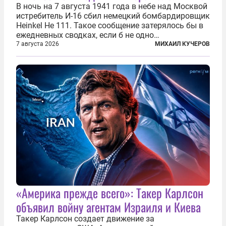
В ночь на 7 августа 1941 года в небе над Москвой
истребитель И-16 сбил немецкий бомбардировщик
Heinkel He 111. Такое сообщение затерялось бы в
ежедневных сводках, если б не одно
обстоятельство. Это был один из первых в
7 августа 2026
МИХАИЛ КУЧЕРОВ
истории отечественной авиации ночных таранов.
У пилота — младшего лейтенанта...
«Америка прежде всего»: Такер Карлсон
объявил войну агентам Израиля и Киева
Такер Карлсон создает движение за