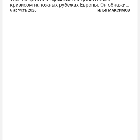
кризисом на южных рубежах Европы. Он обнажил
фундаментальный раскол внутри Евросоюза,
6 августа 2026
ИЛЬЯ МАКСИМОВ
продемонстрировав, что десятилетиями
выстраивавшаяся миграционная политика ЕС
зашла в...