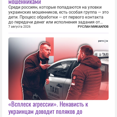
мошенниками
Среди россиян, которые попадаются на уловки
украинских мошенников, есть особая группа — это
дети. Процесс обработки — от первого контакта
до передачи денег или исполнения задания от
кураторов может занять от двух часов до
7 августа 2026
РУСЛАН МИКАИЛОВ
нескольких месяцев. Детей превращают в
послушных исполнителей, которые...
«Всплеск агрессии». Ненависть к
украинцам доводит поляков до