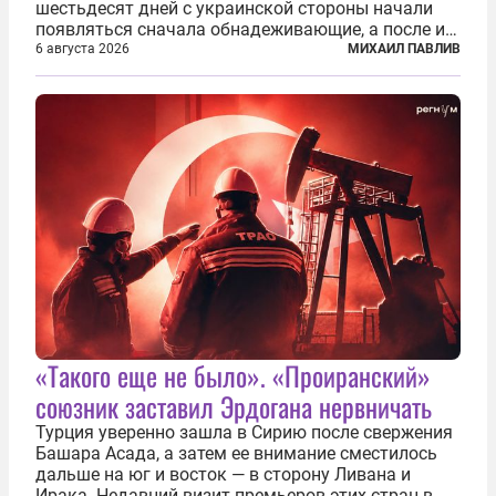
шестьдесят дней с украинской стороны начали
появляться сначала обнадеживающие, а после и
вовсе бравурные заявления про некий «перелом»
6 августа 2026
МИХАИЛ ПАВЛИВ
в войне. Вероятно, в сознании первых лиц
киевского режима и стоящих за ними...
«Такого еще не было». «Проиранский»
союзник заставил Эрдогана нервничать
Турция уверенно зашла в Сирию после свержения
Башара Асада, а затем ее внимание сместилось
дальше на юг и восток — в сторону Ливана и
Ирака. Недавний визит премьеров этих стран в