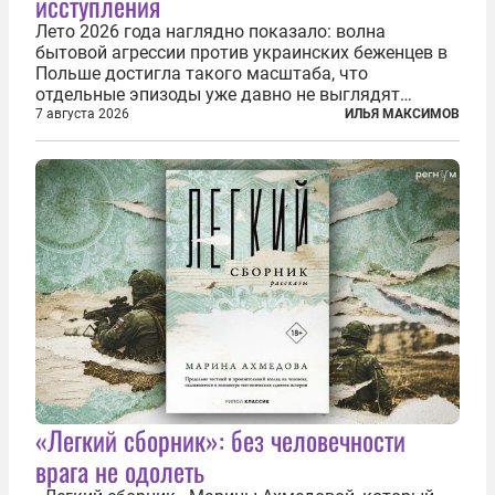
исступления
Лето 2026 года наглядно показало: волна
бытовой агрессии против украинских беженцев в
Польше достигла такого масштаба, что
отдельные эпизоды уже давно не выглядят
случайными. Поляки, судя по происходящему,
7 августа 2026
ИЛЬЯ МАКСИМОВ
буквально теряют рассудок от ненависти к
украинским беженцам, и каждый новый случай
по-своему...
«Легкий сборник»: без человечности
врага не одолеть