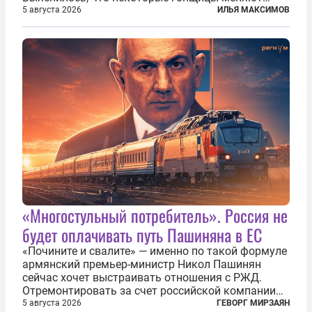
размер груди ради улучшения аэродинамики. За
5 августа 2026
ИЛЬЯ МАКСИМОВ
фасадом труда, мастерства, упорства и
благородства, которые мы привыкли
ассоциировать с...
«Многостульный потребитель». Россия не
будет оплачивать путь Пашиняна в ЕС
«Почините и свалите» — именно по такой формуле
армянский премьер-министр Никол Пашинян
сейчас хочет выстраивать отношения с РЖД.
Отремонтировать за счет российской компании
железнодорожную инфраструктуру в районе
5 августа 2026
ГЕВОРГ МИРЗАЯН