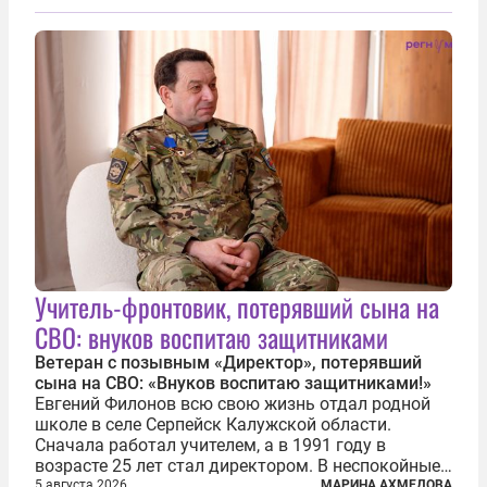
прохождения TRIPP (коридора, который должен
связать Азербайджан и Турцию через...
Учитель-фронтовик, потерявший сына на
СВО: внуков воспитаю защитниками
Ветеран с позывным «Директор», потерявший
сына на СВО: «Внуков воспитаю защитниками!»
Евгений Филонов всю свою жизнь отдал родной
школе в селе Серпейск Калужской области.
Сначала работал учителем, а в 1991 году в
возрасте 25 лет стал директором. В неспокойные
90-е он сумел спасти школу от закрытия и со
5 августа 2026
МАРИНА АХМЕДОВА