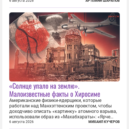
второй человек в космосе получил звезду Героя
6 августа 2026
АРТЕМИЙ ШАРАПОВ
Советского Союза и орден Ленина. Миссия Титова
зачастую находится несколько...
«Солнце упало на землю».
Малоизвестные факты о Хиросиме
Американские физики-ядерщики, которые
работали над Манхэттенским проектом, чтобы
доходчиво описать «картинку» атомного взрыва,
использовали образ из «Махабхараты»: «Ярче
тысячи солнц пылало это пламя». Не все жители
6 августа 2026
МИХАИЛ КУЧЕРОВ
японских городов Хиросимы и Нагасаки, на