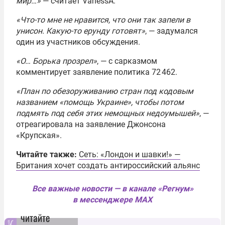
мир…»
— считает VanessA.
«Что-то мне не нравится, что они так запели в
унисон. Какую-то ерунду готовят»
, — задумался
один из участников обсуждения.
«О… Борька прозрел»
, — с сарказмом
комментирует заявление политика 72 462.
«План по обезоруживанию стран под кодовым
названием «помощь Украине», чтобы потом
подмять под себя этих немощных недоумышей»
, —
отреагировала на заявление Джонсона
«Крупская».
Читайте также:
Сеть: «Лондон и шавки!» —
Британия хочет создать антироссийский альянс
Все важные новости — в канале «Регнум»
в мессенджере MAX
читайте