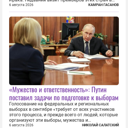
Анкару, договоры об участии турецкой компании
6 августа 2026
КАМРАН ГАСАНОВ
TPAO в разработке нефти иракского Киркука и
«Дороги развития» подтверждают...
«Мужество и ответственность»: Путин
поставил задачи по подготовке к выборам
Голосование на федеральных и региональных
выборах в сентябре «требует от всех участников
этого процесса, и прежде всего от людей, которые
организуют эти выборы, мужества и
ответственного отношения к формированию
6 августа 2026
НИКОЛАЙ САЛАТСКИЙ