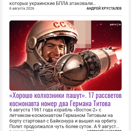
которых украинские БПЛА атаковали
нефтеперерабатывающие предприятия России. В
6 августа 2026
АНДРЕЙ ХРУСТАЛЕВ
скором времени оказалось, что в «эту игру можно
играть вдвоем» — российские дроны только за...
«Хорошо колхозники пашут». 17 рассветов
космонавта номер два Германа Титова
6 августа 1961 года корабль «Восток-2» с
летчиком-космонавтом Германом Титовым на
борту стартовал с Байконура и вышел на орбиту.
Полет продолжался чуть более суток. А 9 августа