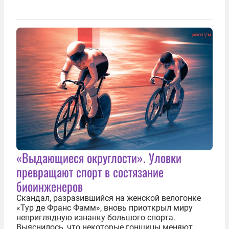
«Выдающиеся округлости». Уловки
превращают спорт в состязание
биоинженеров
Скандал, разразившийся на женской велогонке
«Тур де Франс Фамм», вновь приоткрыл миру
неприглядную изнанку большого спорта.
Выяснилось, что некоторые гонщицы меняют