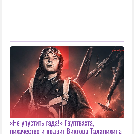
«Не упустить гада!» Гауптвахта,
лихачество и подвиг Виктора Талалихина