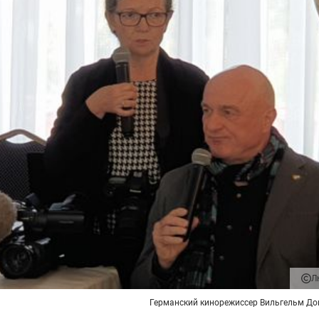
Л
Германский кинорежиссер Вильгельм Д