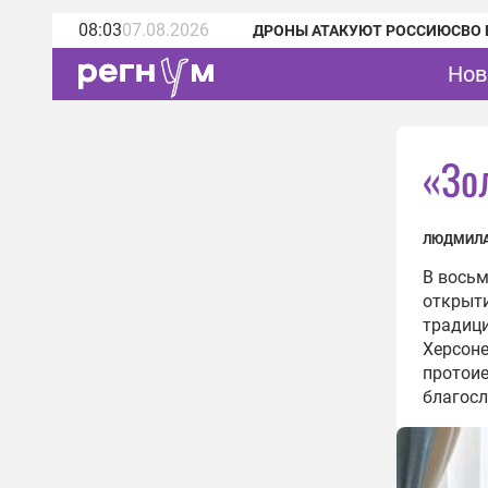
08:03
07.08.2026
ДРОНЫ АТАКУЮТ РОССИЮ
СВО 
Нов
«Зо
ЛЮДМИЛА
В восьм
открыти
традици
Херсоне
протои
благосл