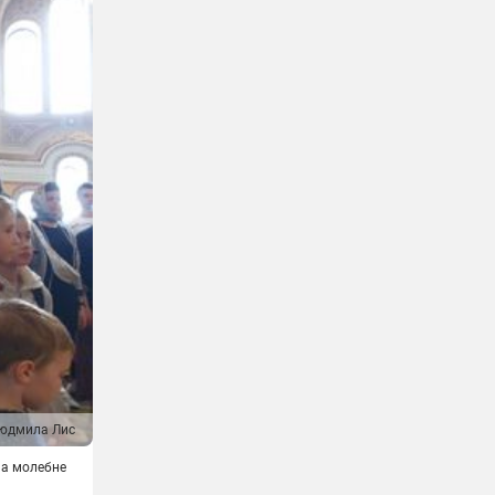
юдмила Лис
на молебне