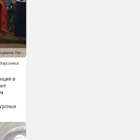
юдмила Лис
 Херсонеса
нция в
ент
ич
курсных