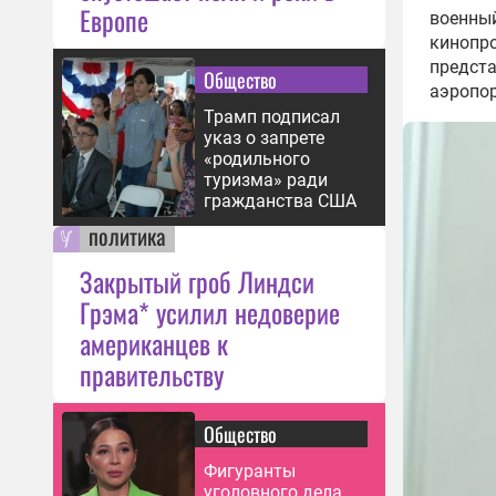
Европе
военны
кинопро
предста
Общество
аэропор
Трамп подписал
указ о запрете
«родильного
туризма» ради
гражданства США
политика
Закрытый гроб Линдси
Грэма* усилил недоверие
американцев к
правительству
Общество
Фигуранты
уголовного дела