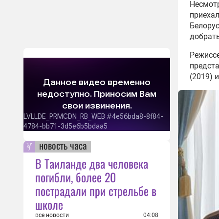
Несмотр
приехал
Белорус
добрать
Режисс
предста
(2019) 
новость часа
В Таиланде два человека
погибли, более 20
пострадали при стрельбе в
школе
все новости
04:08