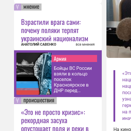
мнение
Взрастили врага сами:
почему поляки терпят
украинский национализм
АНАТОЛИЙ САВЕНКО
все мнения
Армия
Бойцы ВС России
«Эт
взяли в кольцо
поселок
нац
Красноярское в
нац
ДНР перед
пос
зачисткой
происшествия
узн
гер
«Это не просто кризис»:
на 
рекордная засуха
ина
опустошает поля и реки в
На кино