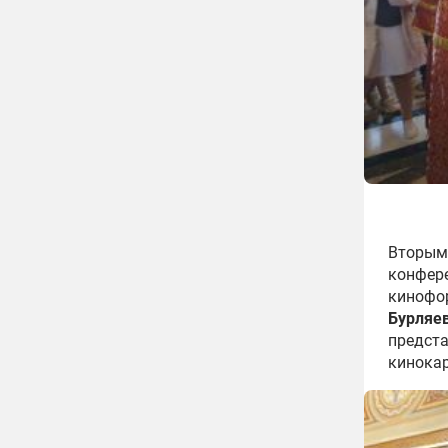
Вторым 
конфере
кинофор
Бурляе
предста
кинока