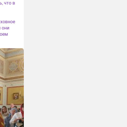
, что в
уховное
и они
воем