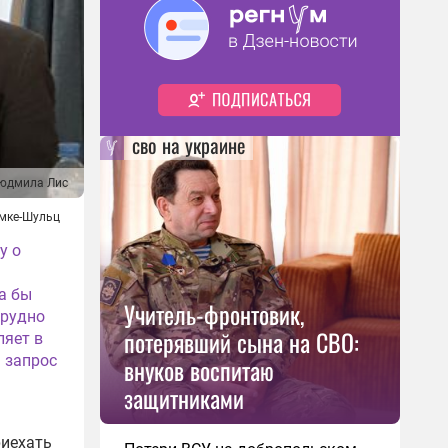
сво на украине
юдмила Лис
омке-Шульц
у о
а бы
Учитель-фронтовик,
трудно
потерявший сына на СВО:
ляет в
 запрос
внуков воспитаю
защитниками
риехать