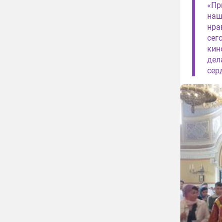
«Пр
наш
нра
сег
кин
дел
сер