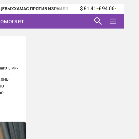
$ 81.41
€ 94.06
ЦЕВЫХ
ХАМАС ПРОТИВ ИЗРАИЛЯ
помогает
ения 3 мин
день
по
ре