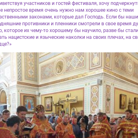
иветствуя участников и гостей фестиваля, хочу подчеркнуть
е непростое время очень нужно нам хорошее кино с теми
вственными законами, которые дал Господь. Если бы наши
одняшние противники и пленники смотрели в свое время д
о, которое их чему-то хорошему бы научило, разве бы стал
ать нацистские и языческие наколки на своих плечах, на с
дце?»