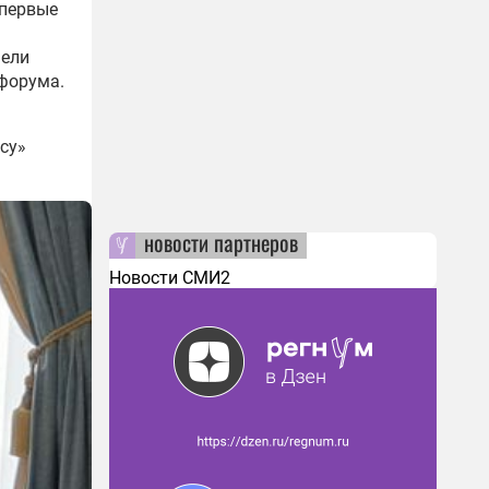
впервые
мели
офорума.
су»
новости партнеров
Новости СМИ2