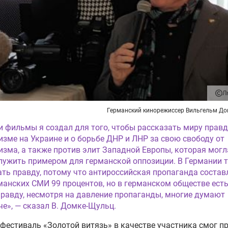
Л
Германский кинорежиссер Вильгельм Д
и фильмы я создал для того, чтобы рассказать миру правд
изме на Украине и о борьбе ДНР и ЛНР за свою свободу от
изма, а также против элит Западной Европы, которая могл
лужить примером для германской оппозиции. В Германии 
ать правду, потому что антироссийская пропаганда состав
манских СМИ 99 процентов, но в германском обществе есть
правду, несмотря на давление пропаганды, многие думают
че», — сказал В. Домке-Щульц.
фестиваль «Золотой витязь» в качестве участника смог п