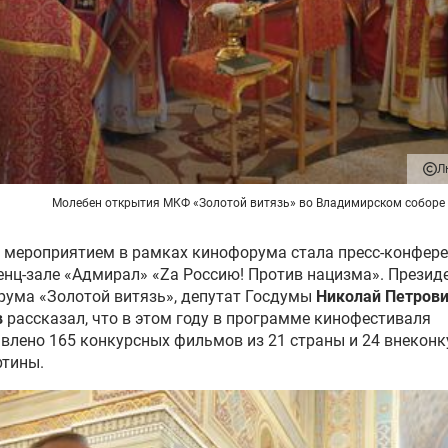
Л
Молебен открытия МКФ «Золотой витязь» во Владимирском соборе
мероприятием в рамках кинофорума стала пресс-конфере
нц-зале «Адмирал» «Zа Россию! Против нацизма». Презид
ума «Золотой витязь», депутат Госдумы
Николай Петров
в
рассказал, что в этом году в программе кинофестиваля
влено 165 конкурсных фильмов из 21 страны и 24 внекон
ртины.