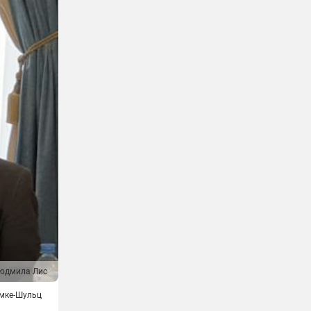
юдмила Лис
омке-Шульц