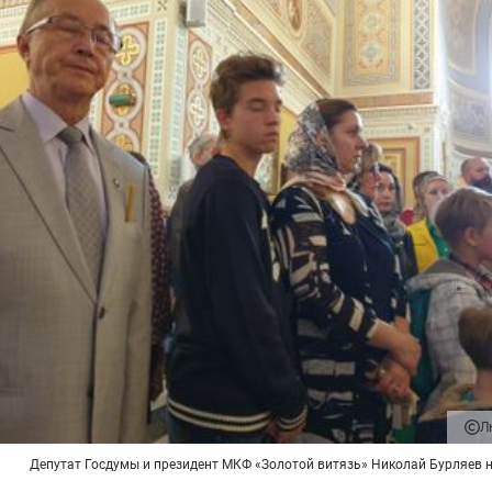
Л
Депутат Госдумы и президент МКФ «Золотой витязь» Николай Бурляев 