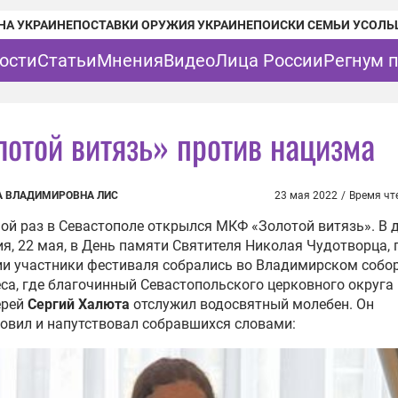
НА УКРАИНЕ
ПОСТАВКИ ОРУЖИЯ УКРАИНЕ
ПОИСКИ СЕМЬИ УСОЛЬ
ости
Статьи
Мнения
Видео
Лица России
Регнум 
лотой витязь» против нацизма
 ВЛАДИМИРОВНА ЛИС
23 мая 2022
/
Время чт
ой раз в Севастополе открылся МКФ «Золотой витязь». В 
я, 22 мая, в День памяти Святителя Николая Чудотворца, 
и участники фестиваля собрались во Владимирском собо
са, где благочинный Севастопольского церковного округа
ерей
Сергий Халюта
отслужил водосвятный молебен. Он
овил и напутствовал собравшихся словами: