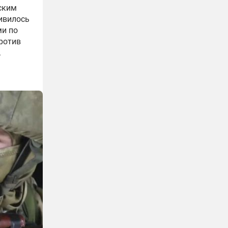
ским
ивилось
ми по
ротив
.