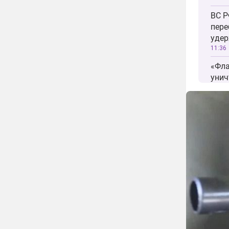
ВС Р
пере
удер
11:36
«Фла
унич
Киев
11:29
ВСУ 
«Эде
Харь
10:15
ВС Р
унич
Нико
09:45
ВС Р