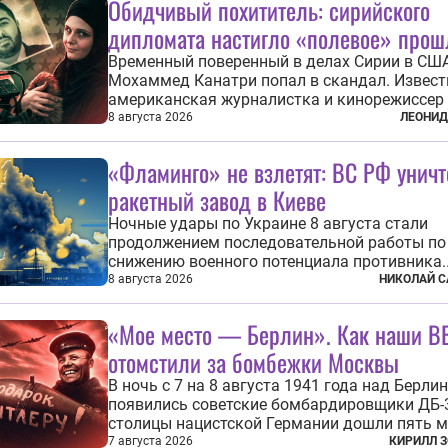
Обидчивый похититель: сирийского
дипломата настигло «полевое» прош
Временный поверенный в делах Сирии в СШ
Мохаммед Канатри попал в скандал. Извест
американская журналистка и кинорежиссер
Снелл неожиданно узнала в нем одного из б
8 августа 2026
ЛЕОНИД
похитивших ее в сирийском Алеппо в 2016 го
Журналистка убеждена, что Канатри, в то в
«Фламинго» не взлетят: ВС РФ унич
известный под подпольным...
ракетный завод в Киеве
Ночные удары по Украине 8 августа стали
продолжением последовательной работы по
снижению военного потенциала противника.
Поражены предприятие по производству кр
8 августа 2026
НИКОЛАЙ С
ракет, крупный склад топлива и два сухогру
военными грузами. Дополнительно нанесен
«Мое место — Берлин». Как наши В
по объектам в ряде городов. В Киеве...
отомстили за бомбежки Москвы
В ночь с 7 на 8 августа 1941 года над Берли
появились советские бомбардировщики ДБ-3
столицы нацистской Германии дошли пять 
морской авиации Балтийского флота. Они с
7 августа 2026
КИРИЛЛ 