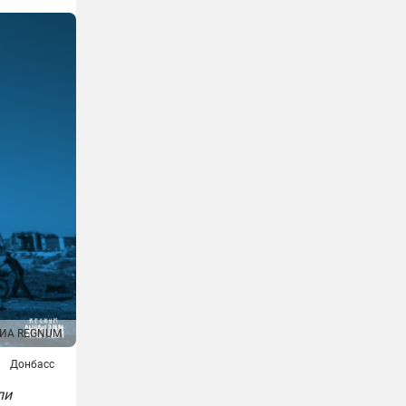
ИА REGNUM
Донбасс
ли