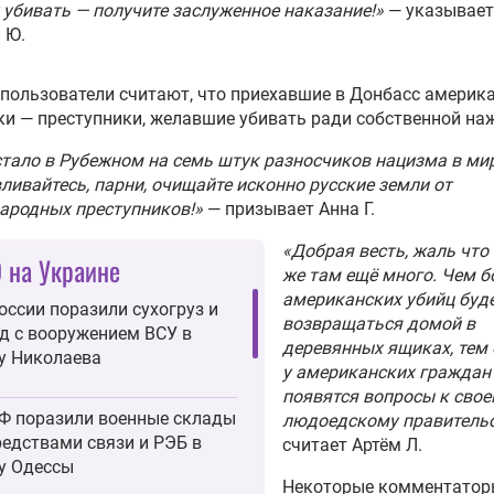
 убивать — получите заслуженное наказание!»
— указывает
 Ю.
пользователи считают, что приехавшие в Донбасс америк
и — преступники, желавшие убивать ради собственной на
тало в Рубежном на семь штук разносчиков нацизма в мир
ливайтесь, парни, очищайте исконно русские земли от
ародных преступников!»
— призывает Анна Г.
«Добрая весть, жаль что
 на Украине
же там ещё много. Чем 
американских убийц буд
оссии поразили сухогруз и
возвращаться домой в
д с вооружением ВСУ в
деревянных ящиках, тем
у Николаева
у американских граждан
появятся вопросы к сво
Ф поразили военные склады
людоедскому правитель
редствами связи и РЭБ в
считает Артём Л.
у Одессы
Некоторые комментатор