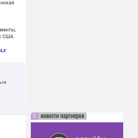
анская
ументы,
к США.
MAX
ьги
новости партнеров