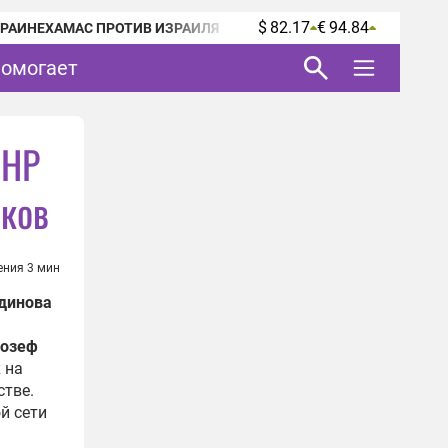
$ 82.17
€ 94.84
КРАИНЕ
ХАМАС ПРОТИВ ИЗРАИЛЯ
помогает
ЛНР
иков
ения 3 мин
динова
озеф
 на
стве.
й сети