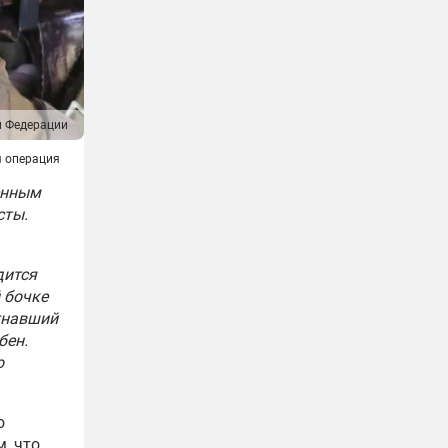
й Федерации
я операция
оенным
сты.
дится
 бочке
гнавший
бен.
о
о
, что