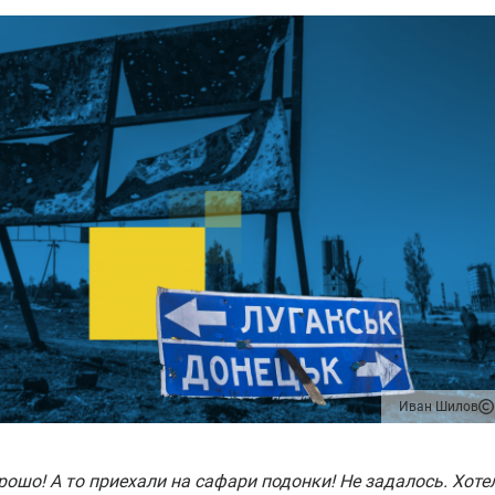
Иван Шилов
рошо! А то приехали на сафари подонки! Не задалось. Хоте