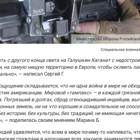
гетической
аструктуры, используемой
 ПВО сбили за сутки 828
илотников и реактивный
Министерство обороны Российско
яд Vampire ВСУ
Специальная военна
ть с другого конца света на Галушкин Каганат с недостр
ийские бойцы освободили
, на самую нищую территорию в Европе, чтобы склеить ла
овку в Харьковской
ально»
, — написал Сергей Г.
сти
ощущение складывается, что ни одна война в мире не обхо
стия американцев. Мировой «тампакс» — в каждой грязной
нин сообщил об
. Погрязший в долгах, сброд сгеноцидивший индейцев, вы
тожении 82 БПЛА на
конных земель, ни на что хорошее и созидательное не спосо
ете к Москве за неделю
ез истории, без культуры, без традиций, не имеющая ничег
»
, — поделилась своим мнением Марина Б.
за минувшую ночь не
ли сбить ни одной ракеты
юдей удивляется, что всем в мире почему-то наплевать, чт
оссии
нские граждане в нарушение всех законов занимаются тем