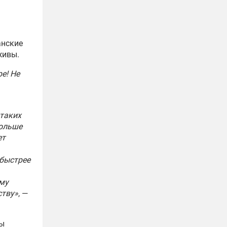
анские
живы.
е! Не
 таких
больше
ет
 быстрее
ему
ству»
, —
ы