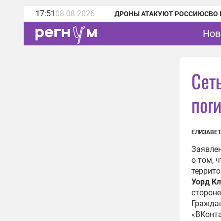
17:51
08.08.2026
ДРОНЫ АТАКУЮТ РОССИЮ
СВО 
Нов
Сет
пог
ЕЛИЗАВЕТ
Заявле
о том, 
террито
Уорд К
стороне
Граждан
«ВКонта