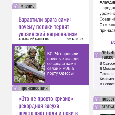
Алауди
мнение
пред
Народна
топл
урожен
05:17
Взрастили врага сами:
Соединё
почему поляки терпят
ВС Р
Отмечае
выпу
принадл
украинский национализм
«Фла
АНАТОЛИЙ САВЕНКО
все мнения
05:15
Вс
ВС Р
читайт
ВС РФ поразили
также
груз
военные склады
05:14
со средствами
В Одессе
связи и РЭБ в
В Москве
Росс
порту Одессы
Технолог
хран
Километр
Южн
В Севаст
происшествия
15:12
Пере
«Это не просто кризис»:
новост
удар
рекордная засуха
статьи
неме
опустошает поля и реки в
12:04