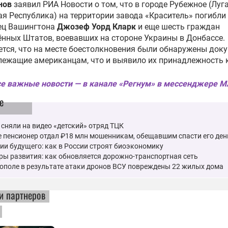
нов
заявил РИА Новости о том, что в городе Рубежное (Луг
приятие ВПК и склад с
я Республика) на территории завода «Краситель» погибли
ивом в Киеве
ец Вашингтона
Джозеф Уорд Кларк
и еще шесть граждан
нных Штатов, воевавших на стороне Украины в Донбассе.
оссии поразили завод по
тся, что на месте боестолкновения были обнаружены док
ску деталей для ракет
ежащие американцам, что и выявило их принадлежность 
минго» в Киеве
е важные новости — в канале «Регнум» в мессенджере 
оссии поразили два судна с
е
ом для ВСУ возле Одессы
 сняли на видео «детский» отряд ТЦК
 пенсионер отдал ₽18 млн мошенникам, обещавшим спасти его ден
ийские войска поразили
ии будущего: как в России строят биоэкономику
илища ГСМ для ВСУ в порту
ы развития: как обновляется дорожно-транспортная сеть
ый
ополе в результате атаки дронов ВСУ повреждены 22 жилых дома
хватчик «Лис» сбил
и партнеров
ный дрон Anubis ВСУ
цкого производства