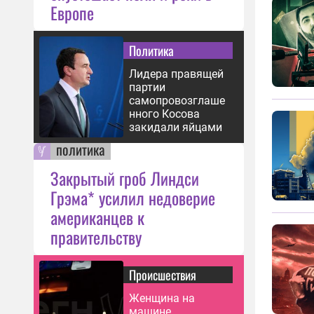
Европе
Политика
Лидера правящей
партии
самопровозглаше
нного Косова
закидали яйцами
политика
Закрытый гроб Линдси
Грэма* усилил недоверие
американцев к
правительству
Происшествия
Женщина на
машине