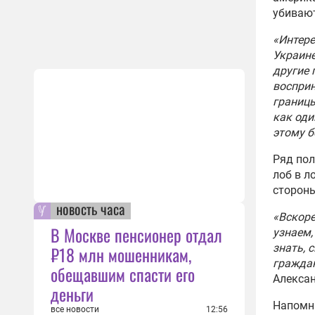
07:49
убивают
ВС Р
«Интере
сухо
Украине
вост
другие 
07:42
восприн
границы
Бойц
как оди
марш
этому 
унич
06:33
Ряд пол
Разв
лоб в л
вычи
стороны
тепл
новость часа
«Вскоре
06:05
В Москве пенсионер отдал
узнаем,
Бойц
знать, 
₽18 млн мошенникам,
взво
граждан
обещавшим спасти его
Сумс
Алексан
деньги
05:51
Напомни
все новости
12:56
ВС Р