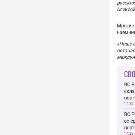
русских
Алексей
Многие 
наёмник
«Чище с
останав
междун
СВО
ВС Р
скла
порт
14:32
ВС Р
со с
порт
14:28