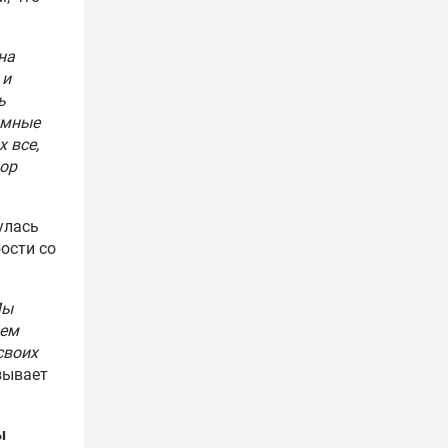
на
 и
ь
умные
 все,
кор
улась
ости со
Мы
дем
своих
азывает
ы