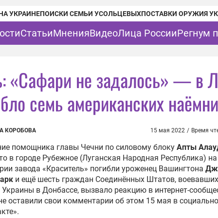
НА УКРАИНЕ
ПОИСКИ СЕМЬИ УСОЛЬЦЕВЫХ
ПОСТАВКИ ОРУЖИЯ У
ости
Статьи
Мнения
Видео
Лица России
Регнум 
ь: «Сафари не задалось» — в 
ибло семь американских наёмн
А КОРОБОВА
15 мая 2022
/
Время чт
ние помощника главы Чечни по силовому блоку
Апты Алау
что в городе Рубежное (Луганская Народная Республика) на
рии завода «Краситель» погибли уроженец Вашингтона
Дж
ларк
и ещё шесть граждан Соединённых Штатов, воевавших
 Украины в Донбассе, вызвало реакцию в интернет-сообще
е оставили свои комментарии об этом 15 мая в социально
кте».