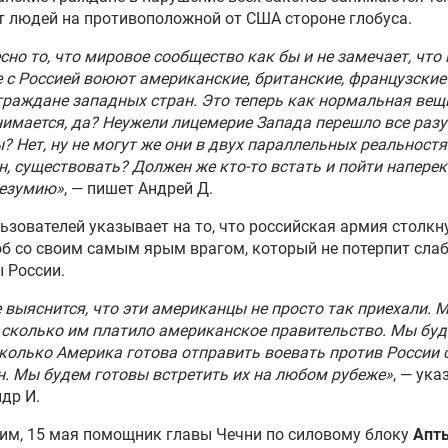
 людей на противоположной от США стороне глобуса.
оссии поразили «Геранями»
сно то, что мировое сообщество как бы и не замечает, что 
груз с оружием для ВСУ
 с Россией воюют американские, британские, французские
очнее Одессы
граждане западных стран. Это теперь как нормальная вещ
имается, да? Неужели лицемерие Запада перешло все раз
? Нет, ну не могут же они в двух параллельных реальностях
ы «Севера» выучили
н, существовать? Должен же кто-то встать и пойти напере
руты «Бабы-яги» и
безумию»
, — пишет Андрей Д.
тожают коптеры на подлете
ьзователей указывает на то, что российская армия столкн
едчики «Севера»
об со своим самым ярым врагом, который не потерпит слаб
сляют штабы ВСУ по
 России.
овой сигнатуре Starlink
 выяснится, что эти американцы не просто так приехали. 
 сколько им платило американское правительство. Мы бу
ы «Севера» уничтожили
сколько Америка готова отправить воевать против России 
дный опорный пункт ВСУ в
. Мы будем готовы встретить их на любом рубеже»
, — ук
кой области
др И.
м, 15 мая помощник главы Чечни по силовому блоку
Апт
оссии поразили