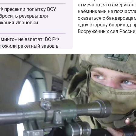
отмечают, что американ
Ф пресекли попытку ВСУ
наёмниками не посчастл
бросить резервы для
оказаться с бандеровца
жания Ивановки
одну сторону баррикад п
Вооружённых сил России
минго» не взлетят: ВС РФ
тожили ракетный завод в
е
перебросили часть бригады
львейс» на север
ковской области
оссии «Геранью»
тожили украинскую РЛС в
лаевской области
Ф поразили объекты