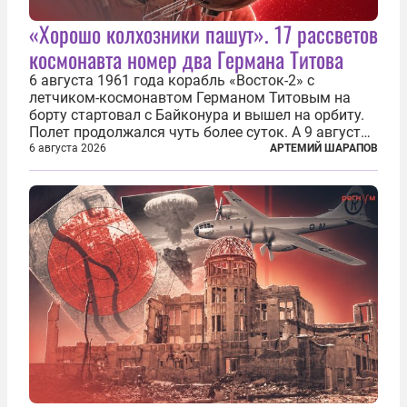
«Хорошо колхозники пашут». 17 рассветов
космонавта номер два Германа Титова
6 августа 1961 года корабль «Восток-2» с
летчиком-космонавтом Германом Титовым на
борту стартовал с Байконура и вышел на орбиту.
Полет продолжался чуть более суток. А 9 августа
второй человек в космосе получил звезду Героя
6 августа 2026
АРТЕМИЙ ШАРАПОВ
Советского Союза и орден Ленина. Миссия Титова
зачастую находится несколько...