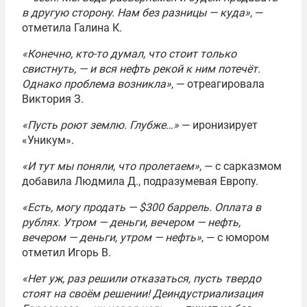
в другую сторону. Нам без разницы — куда»
, —
отметила Галина К.
«Конечно, кто-то думал, что стоит только
свистнуть, — и вся нефть рекой к ним потечёт.
Однако проблема возникла»
, — отреагировала
Виктория З.
«Пусть роют землю. Глубже…»
— иронизирует
«Уникум».
«И тут мы поняли, что пролетаем»
, — с сарказмом
добавила Людмила Д., подразумевая Европу.
«Есть, могу продать — $300 баррель. Оплата в
рублях. Утром — деньги, вечером — нефть,
вечером — деньги, утром — нефть»
, — с юмором
отметил Игорь В.
«Нет уж, раз решили отказаться, пусть твердо
стоят на своём решении! Деиндустриализация