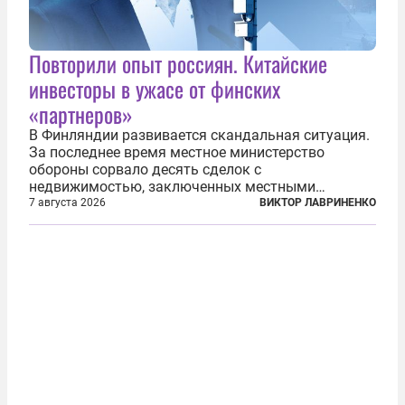
Повторили опыт россиян. Китайские
инвесторы в ужасе от финских
«партнеров»
В Финляндии развивается скандальная ситуация.
За последнее время местное министерство
обороны сорвало десять сделок с
недвижимостью, заключенных местными
фирмами с китайским капиталом. Чиновники
7 августа 2026
ВИКТОР ЛАВРИНЕНКО
заявили, что они могли заключаться с целью
создания в Финляндии шпионской сети, чтобы
следить за...