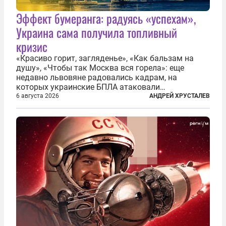
Эффект бумеранга: радуясь «успехам»,
Украина сама получила топливный
кризис
«Красиво горит, загляденье», «Как бальзам на
душу», «Чтобы так Москва вся горела»: еще
недавно львовяне радовались кадрам, на
которых украинские БПЛА атаковали
нефтеперерабатывающие предприятия России. В
6 августа 2026
АНДРЕЙ ХРУСТАЛЕВ
скором времени оказалось, что в «эту игру можно
играть вдвоем» — российские дроны только за...