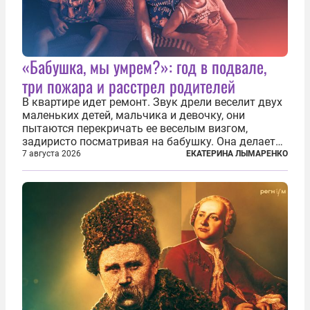
«Бабушка, мы умрем?»: год в подвале,
три пожара и расстрел родителей
В квартире идет ремонт. Звук дрели веселит двух
маленьких детей, мальчика и девочку, они
пытаются перекричать ее веселым визгом,
задиристо посматривая на бабушку. Она делает
им замечание, но внуки чувствуют, что она
7 августа 2026
ЕКАТЕРИНА ЛЫМАРЕНКО
сердится невсерьез. И это правда: дрель, конечно,
сверлит противно, но всё...