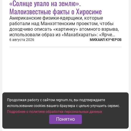
«Солнце упало на землю».
Малоизвестные факты о Хиросиме
Американские физики-ядерщики, которые
работали над Манхэттенским проектом, чтобы
доходчиво описать «картинку» атомного взрыва,
использовали образ из «Махабхараты»: «Ярче
тысячи солнц пылало это пламя». Не все жители
6 августа 2026
МИХАИЛ КУЧЕРОВ
японских городов Хиросимы и Нагасаки, на
которых США в августе 1945 года поставили...
Продолжая работу с сайтом regnum.ru, вы подтверждаете
использование cookies вашего браузера с целью улучшить сервис.
Подробнее о политике обработки персональных данных
Понятно