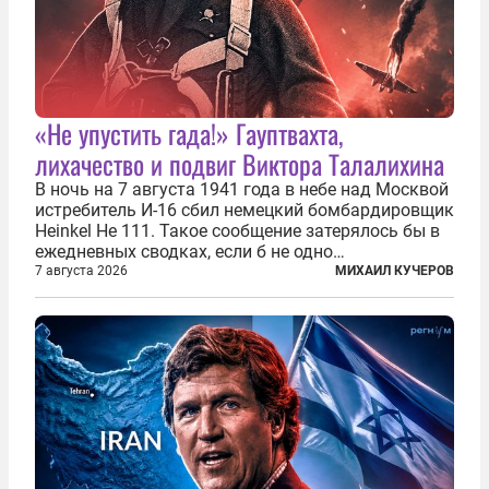
«Не упустить гада!» Гауптвахта,
лихачество и подвиг Виктора Талалихина
В ночь на 7 августа 1941 года в небе над Москвой
истребитель И-16 сбил немецкий бомбардировщик
Heinkel He 111. Такое сообщение затерялось бы в
ежедневных сводках, если б не одно
обстоятельство. Это был один из первых в
7 августа 2026
МИХАИЛ КУЧЕРОВ
истории отечественной авиации ночных таранов.
У пилота — младшего лейтенанта...