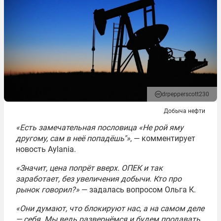
drpepperscott230
Добыча нефти
«Есть замечательная пословица «Не рой яму
другому, сам в неё попадёшь"»
, — комментирует
новость Aylania.
«Значит, цена попрёт вверх. ОПЕК и так
заработает, без увеличения добычи. Кто про
рынок говорил?»
— задалась вопросом Ольга К.
«Они думают, что блокируют нас, а на самом деле
— себя. Мы ведь развернёмся и будем продавать