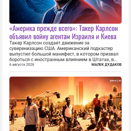
«Америка прежде всего»: Такер Карлсон
объявил войну агентам Израиля и Киева
Такер Карлсон создает движение за
суверенизацию США. Американский подкастер
выпустил большой манифест, в котором призвал
бороться с иностранным влиянием в Штатах, в
первую очередь имея в виду Израиль. А также
6 августа 2026
МАЛЕК ДУДАКОВ
прекратить заморские войны, выплатить
репарации Ирану, остановить прием мигрантов...