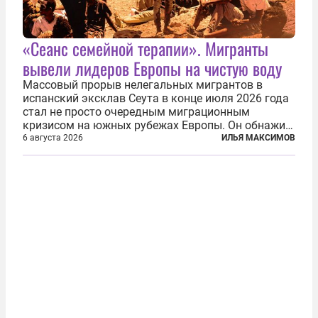
«Сеанс семейной терапии». Мигранты
вывели лидеров Европы на чистую воду
Массовый прорыв нелегальных мигрантов в
испанский эксклав Сеута в конце июля 2026 года
стал не просто очередным миграционным
кризисом на южных рубежах Европы. Он обнажил
фундаментальный раскол внутри Евросоюза,
6 августа 2026
ИЛЬЯ МАКСИМОВ
продемонстрировав, что десятилетиями
выстраивавшаяся миграционная политика ЕС
зашла в...