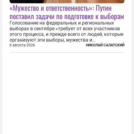
«Мужество и ответственность»: Путин
поставил задачи по подготовке к выборам
Голосование на федеральных и региональных
выборах в сентябре «требует от всех участников
этого процесса, и прежде всего от людей, которые
организуют эти выборы, мужества и
ответственного отношения к формированию
6 августа 2026
НИКОЛАЙ САЛАТСКИЙ
власти», — подчеркнул президент Владимир Путин
на состоявшейся 5 августа в Кремле...