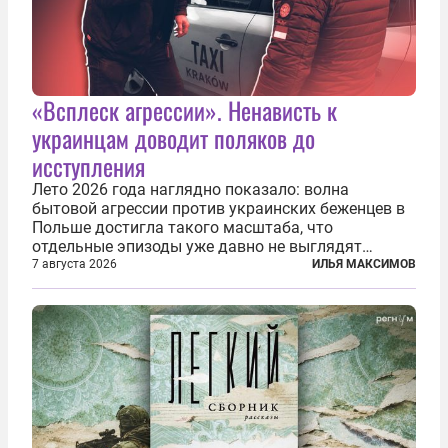
«Всплеск агрессии». Ненависть к
украинцам доводит поляков до
исступления
Лето 2026 года наглядно показало: волна
бытовой агрессии против украинских беженцев в
Польше достигла такого масштаба, что
отдельные эпизоды уже давно не выглядят
случайными. Поляки, судя по происходящему,
7 августа 2026
ИЛЬЯ МАКСИМОВ
буквально теряют рассудок от ненависти к
украинским беженцам, и каждый новый случай
по-своему...