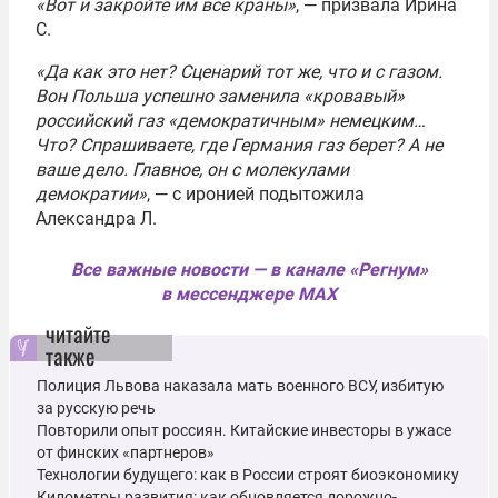
«Вот и закройте им все краны»
, — призвала Ирина
С.
«Да как это нет? Сценарий тот же, что и с газом.
Вон Польша успешно заменила «кровавый»
российский газ «демократичным» немецким…
Что? Спрашиваете, где Германия газ берет? А не
ваше дело. Главное, он с молекулами
демократии»
, — с иронией подытожила
Александра Л.
Все важные новости — в канале «Регнум»
в мессенджере MAX
читайте
также
Полиция Львова наказала мать военного ВСУ, избитую
за русскую речь
Повторили опыт россиян. Китайские инвесторы в ужасе
от финских «партнеров»
Технологии будущего: как в России строят биоэкономику
Километры развития: как обновляется дорожно-