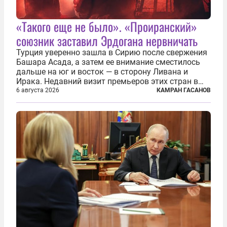
«Такого еще не было». «Проиранский»
союзник заставил Эрдогана нервничать
Турция уверенно зашла в Сирию после свержения
Башара Асада, а затем ее внимание сместилось
дальше на юг и восток — в сторону Ливана и
Ирака. Недавний визит премьеров этих стран в
Анкару, договоры об участии турецкой компании
6 августа 2026
КАМРАН ГАСАНОВ
TPAO в разработке нефти иракского Киркука и
«Дороги развития» подтверждают...