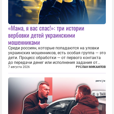
«Мама, я вас спас!»: три истории
вербовки детей украинскими
мошенниками
Среди россиян, которые попадаются на уловки
украинских мошенников, есть особая группа — это
дети. Процесс обработки — от первого контакта
до передачи денег или исполнения задания от
кураторов может занять от двух часов до
7 августа 2026
РУСЛАН МИКАИЛОВ
нескольких месяцев. Детей превращают в
послушных исполнителей, которые...