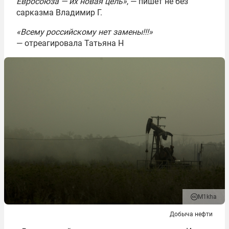
Евросоюза — их новая цель»
, — пишет не без
сарказма Владимир Г.
«Всему российскому нет замены!!!»
— отреагировала Татьяна Н
M1kha
Добыча нефти