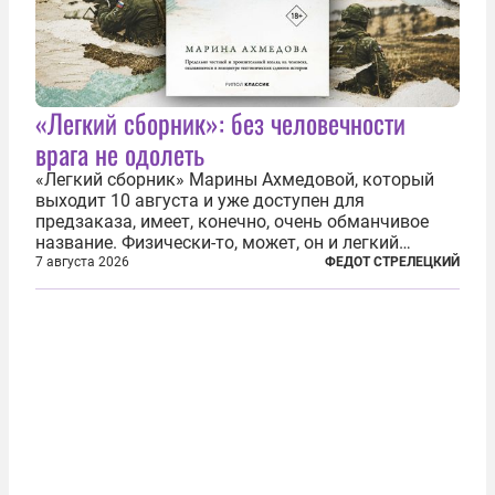
«Легкий сборник»: без человечности
врага не одолеть
«Легкий сборник» Марины Ахмедовой, который
выходит 10 августа и уже доступен для
предзаказа, имеет, конечно, очень обманчивое
название. Физически-то, может, он и легкий
относительно. Но метафизически —
7 августа 2026
ФЕДОТ СТРЕЛЕЦКИЙ
безотносительно тяжелый. Десять рассказов,
каждый из которых напрямую или косвенно (в
основном —...