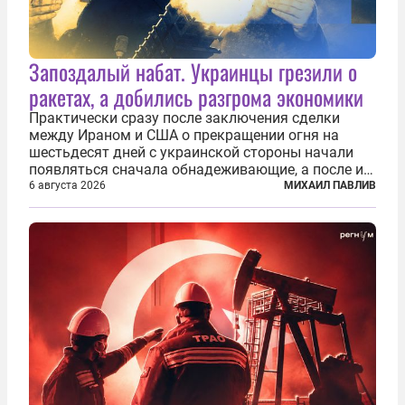
Запоздалый набат. Украинцы грезили о
ракетах, а добились разгрома экономики
Практически сразу после заключения сделки
между Ираном и США о прекращении огня на
шестьдесят дней с украинской стороны начали
появляться сначала обнадеживающие, а после и
вовсе бравурные заявления про некий «перелом»
6 августа 2026
МИХАИЛ ПАВЛИВ
в войне. Вероятно, в сознании первых лиц
киевского режима и стоящих за ними...