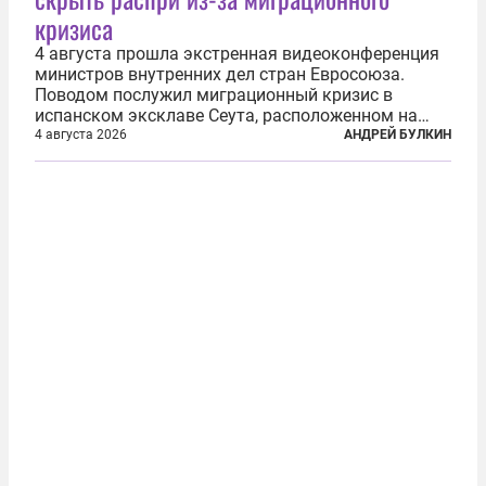
кризиса
4 августа прошла экстренная видеоконференция
министров внутренних дел стран Евросоюза.
Поводом послужил миграционный кризис в
испанском эксклаве Сеута, расположенном на
северном побережье Африки. В конце июля
4 августа 2026
АНДРЕЙ БУЛКИН
границу между Марокко и испанской территорией
прорвали до 72 тысяч мигрантов. Подавляющее...