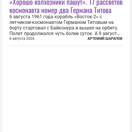
«Хорошо колхозники пашут». 17 рассветов
космонавта номер два Германа Титова
6 августа 1961 года корабль «Восток-2» с
летчиком-космонавтом Германом Титовым на
борту стартовал с Байконура и вышел на орбиту.
Полет продолжался чуть более суток. А 9 августа
второй человек в космосе получил звезду Героя
6 августа 2026
АРТЕМИЙ ШАРАПОВ
Советского Союза и орден Ленина. Миссия Титова
зачастую находится несколько...