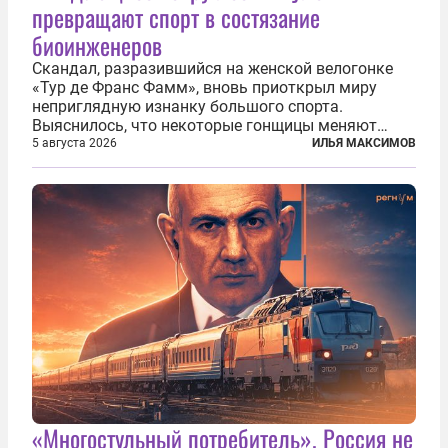
превращают спорт в состязание
биоинженеров
Скандал, разразившийся на женской велогонке
«Тур де Франс Фамм», вновь приоткрыл миру
неприглядную изнанку большого спорта.
Выяснилось, что некоторые гонщицы меняют
размер груди ради улучшения аэродинамики. За
5 августа 2026
ИЛЬЯ МАКСИМОВ
фасадом труда, мастерства, упорства и
благородства, которые мы привыкли
ассоциировать с...
«Многостульный потребитель». Россия не