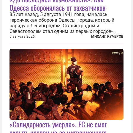
Одесса оборонялась от захватчиков
85 лет назад, 5 августа 1941 года, началась
героическая оборона Одессы, города, который
наряду с Ленинградом, Сталинградом и
Севастополем стал одним из первых городов-
героев. Историки приводят фразу из телеграммы
5 августа 2026
МИХАИЛ КУЧЕРОВ
Иосифа Сталина, датированной сентябрем 1941-
го: «Прошу героических участников обороны...
«Солидарность умерла». ЕС не смог
скрыть распри из-за миграционного