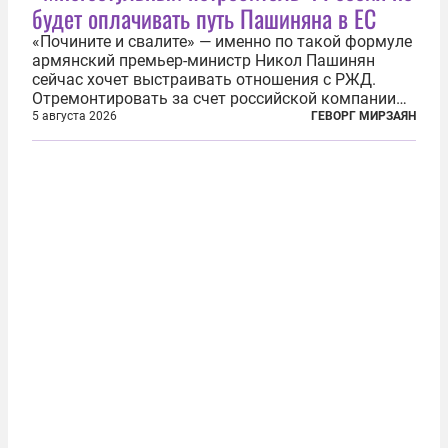
будет оплачивать путь Пашиняна в ЕС
«Почините и свалите» — именно по такой формуле
армянский премьер-министр Никол Пашинян
сейчас хочет выстраивать отношения с РЖД.
Отремонтировать за счет российской компании
железнодорожную инфраструктуру в районе
5 августа 2026
ГЕВОРГ МИРЗАЯН
прохождения TRIPP (коридора, который должен
связать Азербайджан и Турцию через...