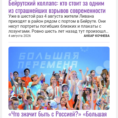
Бейрутский коллапс: кто стоит за одним
из страшнейших взрывов современности
Уже в шестой раз 4 августа жители Ливана
приходят в район рядом с портом в Бейруте. Они
несут портреты погибших близких и плакаты с
лозунгами. Ровно шесть лет назад тут произошла
одна из самых страшных техногенных катастроф
4 августа 2026
АНХАР КОЧНЕВА
нашего времени — взрыв гигантского количества
селитры. Тогда в ливанской...
«Что значит быть с Россией?» «Большая