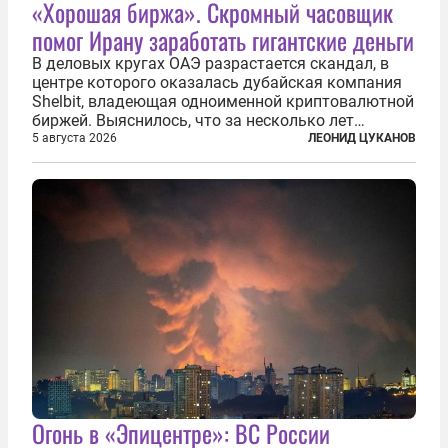
«Хорошая биржа». Скромный часовщик
помог Ирану заработать гигантские деньги
В деловых кругах ОАЭ разрастается скандал, в
центре которого оказалась дубайская компания
Shelbit, владеющая одноименной криптовалютной
биржей. Выяснилось, что за несколько лет
существования через Shelbit прошло не менее 4
5 августа 2026
ЛЕОНИД ЦУКАНОВ
млрд долларов в криптовалюте, принадлежащих
иранским чиновникам и силовикам...
Огонь в «Эпицентре»: ВС России