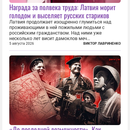
Награда за полвека труда: Латвия морит
голодом и выселяет русских стариков
Латвия продолжает изощренно глумиться над
проживающими в ней пожилыми людьми с
российским гражданством. Над ними уже
несколько лет висит дамоклов меч
насильственного выдворения. Некоторых уже
5 августа 2026
ВИКТОР ЛАВРИНЕНКО
депортировали, а многие уехали сами, не
дожидаясь изгнания из родных домов. Пожилых
людей, проваливших...
«До последней возможности». Как