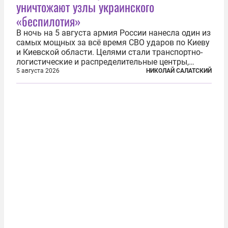
уничтожают узлы украинского
«беспилотия»
В ночь на 5 августа армия России нанесла один из
самых мощных за всё время СВО ударов по Киеву
и Киевской области. Целями стали транспортно-
логистические и распределительные центры,
которые ВСУ использовали для хранения и
5 августа 2026
НИКОЛАЙ САЛАТСКИЙ
доставки вооружений и грузов военного
назначения. Атака также «накрыла»...