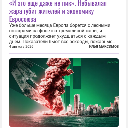
«И это еще даже не пик». Небывалая
жара губит жителей и экономику
Евросоюза
Уже больше месяца Европа борется с лесными
пожарами на фоне экстремальной жары, и
ситуация продолжает ухудшаться с каждым
днем. Показатели бьют все рекорды, пожарные
гибнут, масштабы эвакуации растут, а засуха тем
4 августа 2026
ИЛЬЯ МАКСИМОВ
временем добивает реки, энергетику и сельское
хозяйство. По данным Европейской...