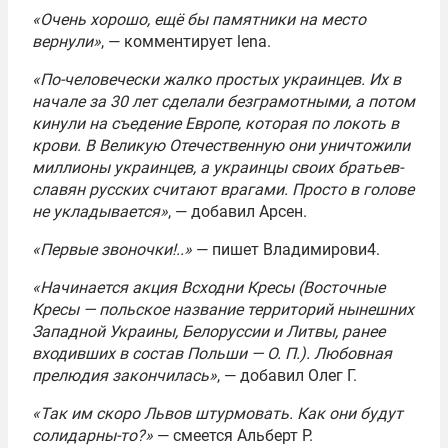
«Очень хорошо, ещё бы памятники на место
вернули»
, — комментирует lena.
«По-человечески жалко простых украинцев. Их в
начале за 30 лет сделали безграмотными, а потом
кинули на съедение Европе, которая по локоть в
крови. В Великую Отечественную они уничтожили
миллионы украинцев, а украинцы своих братьев-
славян русских считают врагами. Просто в голове
не укладывается»
, — добавил Арсен.
«Первые звоночки!..»
— пишет Владимирови4.
«Начинается акция Всходни Кресы (Восточные
Кресы — польское название территорий нынешних
Западной Украины, Белоруссии и Литвы, ранее
входивших в состав Польши — О. П.). Любовная
прелюдия закончилась»
, — добавил Олег Г.
«Так им скоро Львов штурмовать. Как они будут
солидарны-то?»
— смеется Альберт Р.