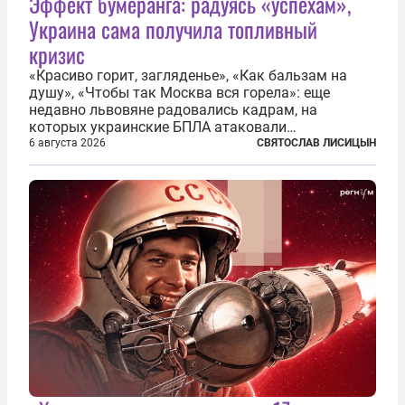
Эффект бумеранга: радуясь «успехам»,
Украина сама получила топливный
кризис
«Красиво горит, загляденье», «Как бальзам на
душу», «Чтобы так Москва вся горела»: еще
недавно львовяне радовались кадрам, на
которых украинские БПЛА атаковали
нефтеперерабатывающие предприятия России. В
6 августа 2026
СВЯТОСЛАВ ЛИСИЦЫН
скором времени оказалось, что в «эту игру можно
играть вдвоем» — российские дроны только за...