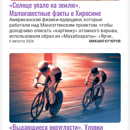
«Солнце упало на землю».
Малоизвестные факты о Хиросиме
Американские физики-ядерщики, которые
работали над Манхэттенским проектом, чтобы
доходчиво описать «картинку» атомного взрыва,
использовали образ из «Махабхараты»: «Ярче
тысячи солнц пылало это пламя». Не все жители
6 августа 2026
МИХАИЛ КУЧЕРОВ
японских городов Хиросимы и Нагасаки, на
которых США в августе 1945 года поставили...
«Выдающиеся округлости». Уловки