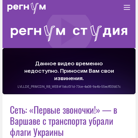
Сеть: «Первые звоночки!» — в
Варшаве с транспорта убрали
флаги Украины