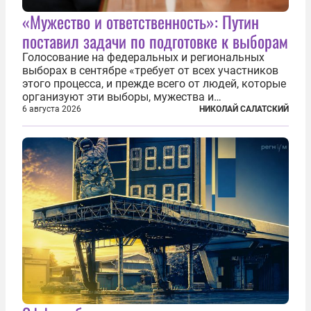
«Мужество и ответственность»: Путин
поставил задачи по подготовке к выборам
Голосование на федеральных и региональных
выборах в сентябре «требует от всех участников
этого процесса, и прежде всего от людей, которые
организуют эти выборы, мужества и
ответственного отношения к формированию
6 августа 2026
НИКОЛАЙ САЛАТСКИЙ
власти», — подчеркнул президент Владимир Путин
на состоявшейся 5 августа в Кремле...