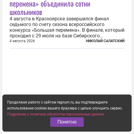
перемена» объединила сотни
школьников
4 августа в Красноярске завершился финал
седьмого по счету сезона всероссийского
конкурса «Большая перемена». В финале, который
проходил с 29 июля на базе Сибирского
федерального университета, собрались более 800
4 августа 2026
НИКОЛАЙ САЛАТСКИЙ
молодых участников — школьников 5–7-х классов
со всей России и старшеклассников из-за...
Продолжая работу с сайтом regnum.ru, вы подтверждаете
использование cookies вашего браузера с целью улучшить сервис.
Подробнее о политике обработки персональных данных
Понятно