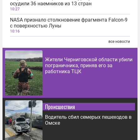
осудили 36 наемников из 13 стран
10:27
NASA признало столкновение фрагмента Falcon-9
с поверхностью Луны
10:16
все новости
Жители Черниговской области убили
пограничника, приняв его за
работника ТЦК
Происшествия
Водитель сбил семерых пешеходов в
Омске