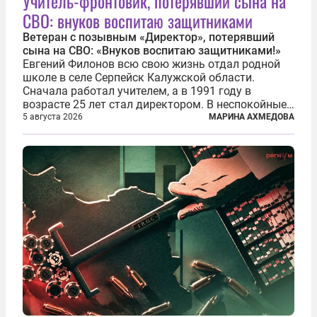
Учитель-фронтовик, потерявший сына на
СВО: внуков воспитаю защитниками
Ветеран с позывным «Директор», потерявший
сына на СВО: «Внуков воспитаю защитниками!»
Евгений Филонов всю свою жизнь отдал родной
школе в селе Серпейск Калужской области.
Сначала работал учителем, а в 1991 году в
возрасте 25 лет стал директором. В неспокойные
90-е он сумел спасти школу от закрытия и со
5 августа 2026
МАРИНА АХМЕДОВА
временем сделал ее лучшей в районе. В 2023 году
в возрасте 57 лет вслед за сыном...