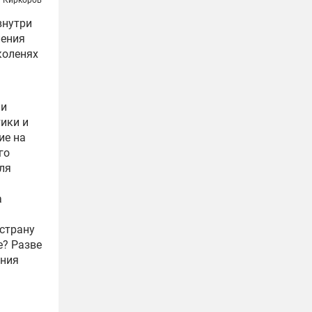
внутри
ления
коленях
ли
ики и
ие на
го
ля
а
 страну
е? Разве
ения