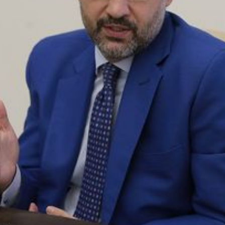
рьковской области
 ВС РФ в лобовой атаке из
мета сбил ударный дрон
нет» ВСУ
Ф поразили «Геранью»
о сборки двигателей дронов
мской области
оссии уничтожили эшелон с
икой ВСУ в
ропетровской области
ли приграничья в
иговской области массово
зались от эвакуации