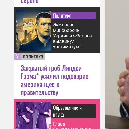
в Ха
09:23
Политика
Боец
пуле
Экс-глава
«Хор
минобороны
09:22
Украины Фёдоров
выдвинул
ВС Р
ультиматум
мест
Зеленскому
политика
в Су
09:02
Закрытый гроб Линдси
Грэма* усилил недоверие
ВС Р
техн
американцев к
Днеп
правительству
08:16
Жите
Образование и
Черн
наука
отка
07:00
Глава