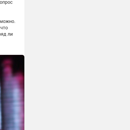
 опрос
 можно.
 что
ряд ли