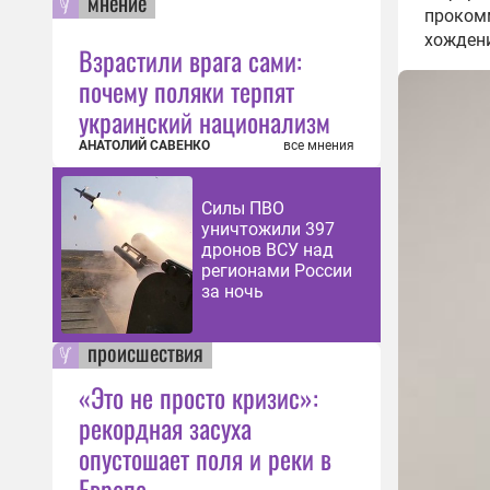
мнение
проком
Огон
хождени
Взрастили врага сами:
мето
почему поляки терпят
снаб
10:05
украинский национализм
ВС Р
АНАТОЛИЙ САВЕНКО
все мнения
спец
тыс.
Силы ПВО
09:29
уничтожили 397
дронов ВСУ над
ВС Р
регионами России
34 м
за ночь
в ин
09:27
происшествия
Силы
унич
«Это не просто кризис»:
кате
рекордная засуха
09:24
опустошает поля и реки в
ВС Р
Европе