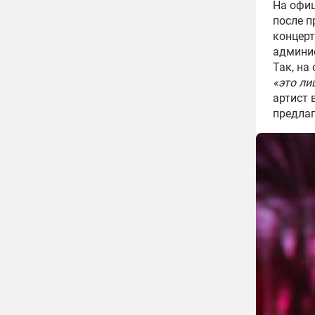
На офиц
после п
концерт
админис
Так, на
«это ли
артист 
предла