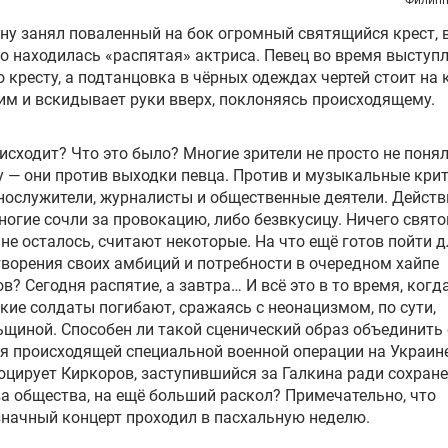
ну занял поваленный на бок огромный святящийся крест, 
о находилась «распятая» актриса. Певец во время выступ
о кресту, а подтанцовка в чёрных одеждах чертей стоит на 
им и вскидывает руки вверх, поклоняясь происходящему.
исходит? Что это было? Многие зрители не просто не поня
 — они против выходки певца. Против и музыкальные крит
ослужители, журналисты и общественные деятели. Действ
ногие сочли за провокацию, либо безвкусицу. Ничего свято
не осталось, считают некоторые. На что ещё готов пойти д
ворения своих амбиций и потребности в очередном хайпе
в? Сегодня распятие, а завтра… И всё это в то время, когд
кие солдаты погибают, сражаясь с неонацизмом, по сути,
щиной. Способен ли такой сценический образ объединить
я происходящей специальной военной операции на Украин
оцирует Киркоров, заступившийся за Галкина ради сохран
а общества, на ещё больший раскол? Примечательно, что
начный концерт проходил в пасхальную неделю.