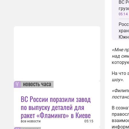
ВС Р
груз
05:14
Росс
хран
Южн
15:12
«Мне пр
Пере
над сим
удар
которую
неме
12:04
На что 
шоу»
.
ВСУ 
новость часа
поте
«Филипп
ВС Р
ВС России поразили завод
постано
10:56
по выпуску деталей для
В созна
ВС Р
ракет «Фламинго» в Киеве
правосл
груз
взаимо
все новости
05:15
в по
информ
10:43