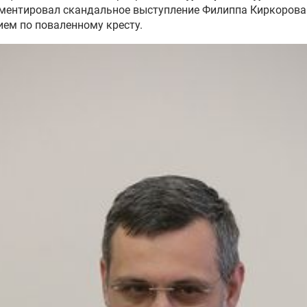
ментировал скандальное выступление Филиппа Киркорова
ь в тылу: ВС России
ем по поваленному кресту.
дично обрывают все пути
жения ВСУ
оссии с начала
операции сбили более 200
 беспилотников ВСУ
оссии за неделю поразили
орских судна, действующих
тересах ВСУ
 Черноморского флота
тожили пять безэкипажных
ров ВСУ
оссии освободили Анискино