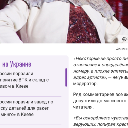
S
Филипп
«Некоторые не просто п
 на Украине
отношение к определённ
номеру, а плохие эпитеты
оссии поразили
адрес артиста»
, — не уни
приятие ВПК и склад с
модератор.
ивом в Киеве
Ряд комментариев всё ж
допустили до массового
оссии поразили завод по
читателя.
ску деталей для ракет
минго» в Киеве
«Вы оскорбляете чувства
верующих, попирая крест