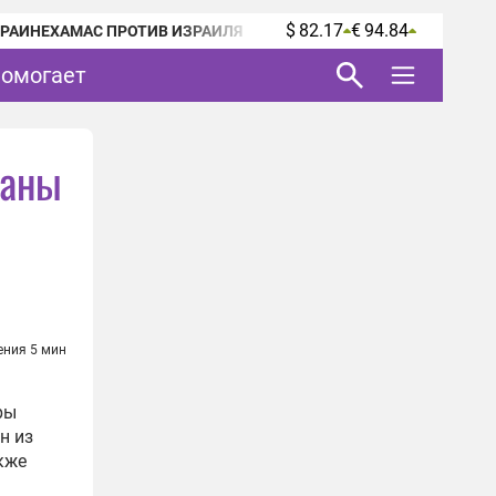
$ 82.17
€ 94.84
КРАИНЕ
ХАМАС ПРОТИВ ИЗРАИЛЯ
помогает
таны
ения 5 мин
ры
н из
кже