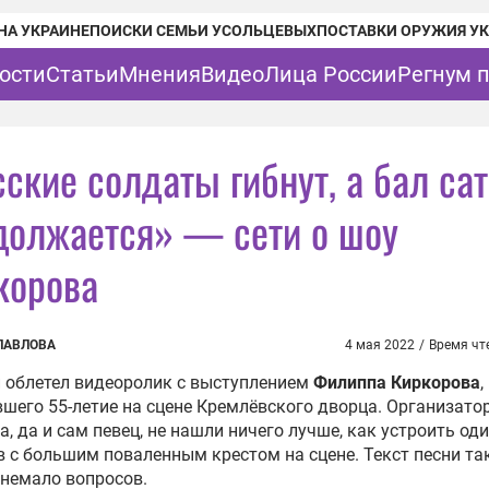
НА УКРАИНЕ
ПОИСКИ СЕМЬИ УСОЛЬЦЕВЫХ
ПОСТАВКИ ОРУЖИЯ У
ости
Статьи
Мнения
Видео
Лица России
Регнум 
сские солдаты гибнут, а бал са
должается» — сети о шоу
корова
ПАВЛОВА
4 мая 2022
/
Время чт
 облетел видеоролик с выступлением
Филиппа Киркорова
,
шего 55-летие на сцене Кремлёвского дворца. Организато
а, да и сам певец, не нашли ничего лучше, как устроить оди
 с большим поваленным крестом на сцене. Текст песни та
немало вопросов.