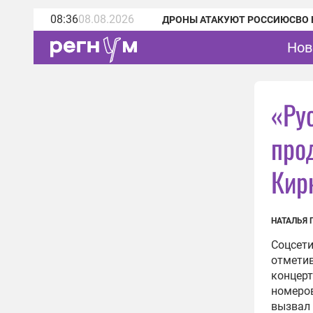
08:36
08.08.2026
ДРОНЫ АТАКУЮТ РОССИЮ
СВО 
Нов
«Ру
про
Кир
НАТАЛЬЯ 
Соцсети
отметив
концерт
номеров
вызвал 