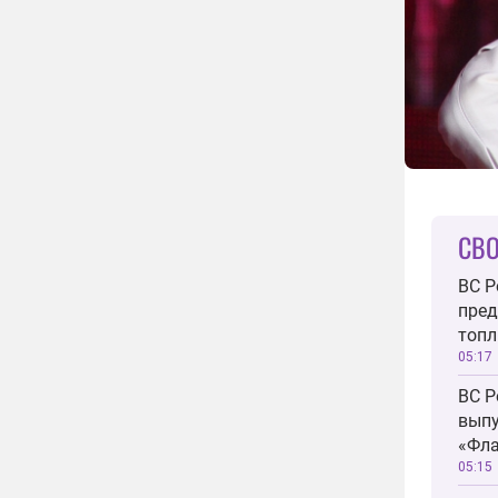
СВО
ВС Р
пред
топл
05:17
ВС Р
выпу
«Фла
05:15