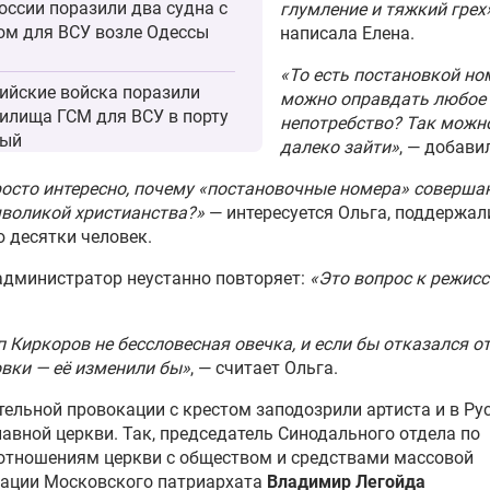
оссии поразили два судна с
глумление и тяжкий грех
ом для ВСУ возле Одессы
написала Елена.
«То есть постановкой но
ийские войска поразили
можно оправдать любое
илища ГСМ для ВСУ в порту
непотребство? Так можн
ый
далеко зайти»
, — добави
осто интересно, почему «постановочные номера» соверша
хватчик «Лис» сбил
воликой христианства?»
— интересуется Ольга, поддержал
ный дрон Anubis ВСУ
 десятки человек.
цкого производства
администратор неустанно повторяет:
«Это вопрос к режисс
понесли значительные
ри в боях за освобожденное
 Киркоров не бессловесная овечка, и если бы отказался о
Ф село Анискино
вки — её изменили бы»
, — считает Ольга.
тельной провокации с крестом заподозрили артиста и в Ру
Ф поразили три судна с
авной церкви. Так, председатель Синодального отдела по
ом для ВСУ возле Одессы и
отношениям церкви с обществом и средствами массовой
рту Черноморск
ации Московского патриархата
Владимир Легойда