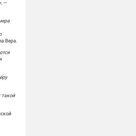
»
, —
мера
о
ла Вера.
ются
и
ёру
т такой
сской