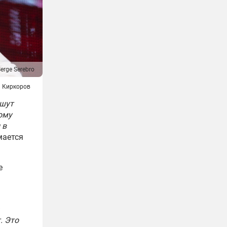
erge Serebro
 Киркоров
ишут
ому
 в
мается
е
. Это