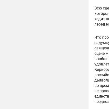
Всю сце
которог
ходит п
перед н
Что про
задумку
священн
сцене м
вообще 
удовлет
Киркоро
российс
дьяволь
во врем
не пров
единств
неодноз