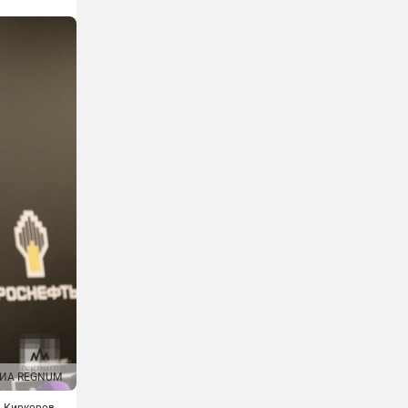
ИА REGNUM
 Киркоров