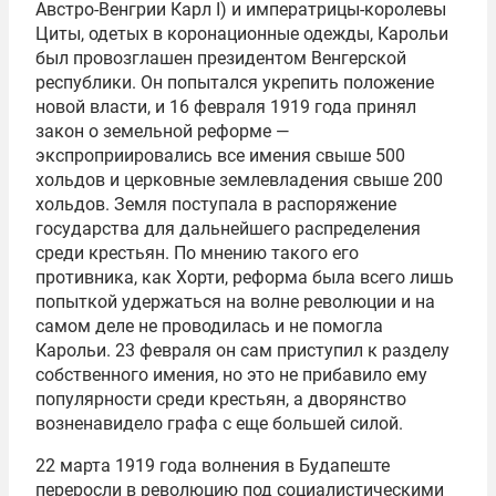
Австро-Венгрии Карл I) и императрицы-королевы
Циты, одетых в коронационные одежды, Карольи
был провозглашен президентом Венгерской
республики. Он попытался укрепить положение
новой власти, и 16 февраля 1919 года принял
закон о земельной реформе —
экспроприировались все имения свыше 500
хольдов и церковные землевладения свыше 200
хольдов. Земля поступала в распоряжение
государства для дальнейшего распределения
среди крестьян. По мнению такого его
противника, как Хорти, реформа была всего лишь
попыткой удержаться на волне революции и на
самом деле не проводилась и не помогла
Карольи. 23 февраля он сам приступил к разделу
собственного имения, но это не прибавило ему
популярности среди крестьян, а дворянство
возненавидело графа с еще большей силой.
22 марта 1919 года волнения в Будапеште
переросли в революцию под социалистическими