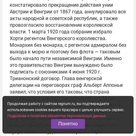
констатировало прекращение действия унии
Австрии и Венгрии от 1867 года, аннулировало все
акты народной и советской республик, а также
провозгласило восстановление королевской
власти. 1 марта 1920 года собрание избрало
Хорти регентом Венгерского королевства.
Монархия без монарха, с регентом адмиралом без
выхода к морю и поэтому без флота — таковым
было начало пути независимой Венгрии. Именно
это правительство Венгрии вынуждено было
подписать с союзниками 4 июня 1920 г.
Трианонский договор. Глава венгерской
делегации на переговорах граф Альберт Аппоньи
заявил, что условия его таковы, что страна
должна спрашивать,
«следует ли ей, чтобы не
Продолжая работу с сайтом regnum.ru, вы подтверждаете
умереть, прибегнуть к самоубийству»
. Протесты
использование cookies вашего браузера с целью улучшить сервис.
остались без последствий. Транслейтания, старое
Подробнее о политике обработки персональных данных
Венгерское королевство, в котором собственно
Понятно
венгры представляли меньшинство, перестало
существовать. Будапешт сохранил 28,6%