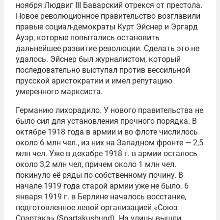
ноября Людвиг III Баварский отрекся от престола.
Новое революционное правительство возглавили
правые социал-демократы Курт Эйснер и Эргард
Ауэр, которые попытались остановить
дальнейшее развитие революции. Сделать это не
удалось. Эйснер был журналистом, который
последовательно выступал против вессильной
прусской аристократии и имел репутацию
умеренного марксиста.
Германию лихорадило. У нового правительства не
было сил для установления прочного порядка. В
октябре 1918 года в армии и во флоте числилось
около 6 млн чел., из них на Западном фронте — 2,5
млн чел. Уже в декабре 1918 г. в армии осталось
около 3,2 млн чел, причем около 1 млн чел.
покинуло её ряды по собственному почину. В
начале 1919 года старой армии уже не было. 6
января 1919 г. в Берлине началось восстание,
подготовленное левой организацией «Союз
Спартака» (Spartakusbund). На улицы вышли