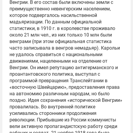
Венгрии. В его состав были включены земли с
преимущественно невенгерским населением,
которое подвергалось насильственной
мадьяризации. По данным официальной
статистики, в 1910 г. в королевстве проживало
около 21 млн чел., из них только 10 млн были
венграми (при этом официальная статистика
часто записывала в венгров немадьяр). Карольи
не удалось справиться с национальными
движениями, нацеленными на отделение от
Венгрии. Он имел репутацию антигерманского и
проантантовского политика, выступал с
программой превращения Транслейтании в
«восточную Швейцарию», предоставления права
на автономию различным народам, но было
поздно. Идея сохранения «исторической Венгрии»
провалилась. Во внутренней политике
усиливались сторонники продолжения
революции. Прибывшие из России коммунисты
вели активную пропагандистскую работу среди
рабочих и солдат. 21 ноября 1918 года была