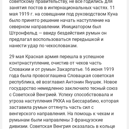
советскому правительству, не все годились для
занятия постов в интернациональных частях. 11
мая 1919 г. на совещании под руководством Куна
было принято решение начать наступление на
северном направлении. Инициатором был
Штронфельд — ввиду бездействия румын он
предлагал воспользоваться передышкой и
нанести удар по чехословакам.
29 мая Красная армия перешла в успешное
контрнаступление, очистив от чехов часть
Словакии и от румын Закарпатье. 16 июня 1919
года была провозглашена Словацкая советская
республика, её возглавил Антонин Янушек. Новое
государство немедленно заключило тесный союз
с Советской Венгрией. Успеху способствовала и
угроза наступления РККА на Бессарабию, которая
заставила румын оттянуть часть сил с
венгерского направления. На помощь к чехам и
румынам были направлены 3 французские
дивизии. Советская Венгрия оказалась в кольце