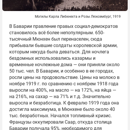
Могилы Карла Либкнехта и Розы Люксембург, 1919
В Баварии правление правых социал-демократов
становилось всё более непопулярным. 650-
тысячный Мюнхен был перенаселен, сюда
прибывали бывшие солдаты королевской армии,
которым некуда была деваться. Для ночлега
бездомных использовались казармы и
временные ночлежные дома — они приняли около
50 тыс. чел. В Баварии, и особенно в ее городах,
росли цены на продовольствие. Цены на молоко в
ноябре 1919 г. по сравнению с ноябрем 1918 года
выросли на 400%, на масло — на 172%, на яйца —
на 216%, на сахар — на 71% и т.д. Значительно
выросла и безработица. К февралю 1919 года она
достигла максимума, в Мюнхене было около 40
тыс. безработных. Начался топливный кризис.
Французы оккупировали Саар, откуда столица
Баварии получала 95%, необходимого для