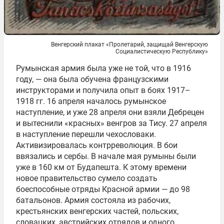
Венгерский плакат «Пролетарий, защищай Венгерскую
Социалистическую Республику»
Румынская армия была уже не той, что в 1916
году, — она была обучена французскими
инструкторами и получила опыт в боях 1917–
1918 гг. 16 апреля началось румынское
наступление, и уже 28 апреля они взяли Дебрецен
и вытеснили «красных» венгров за Тису. 27 апреля
в наступление перешли чехословаки.
Активизировалась контрреволюция. В бои
ввязались и сербы. В начале мая румыны были
уже в 160 км от Будапешта. К этому времени
новое правительство сумело создать
боеспособные отряды Красной армии — до 98
батальонов. Армия состояла из рабочих,
крестьянских венгерских частей, польских,
словацких, австрийских отрядов и одного