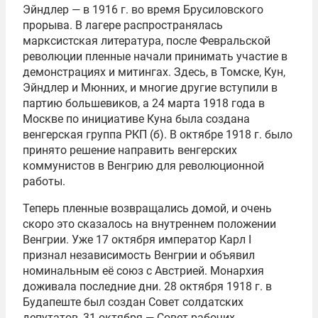
Эйндлер — в 1916 г. во время Брусиловского
прорыва. В лагере распространялась
марксистская литература, после Февральской
революции пленные начали принимать участие в
демонстрациях и митингах. Здесь, в Томске, Кун,
Эйндлер и Мюнних, и многие другие вступили в
партию большевиков, а 24 марта 1918 года в
Москве по инициативе Куна была создана
венгерская группа РКП (б). В октябре 1918 г. было
принято решение направить венгерских
коммунистов в Венгрию для революционной
работы.
Теперь пленные возвращались домой, и очень
скоро это сказалось на внутреннем положении
Венгрии. Уже 17 октября император Карл I
признал независимость Венгрии и объявил
номинальным её союз с Австрией. Монархия
доживала последние дни. 28 октября 1918 г. в
Будапеште был создан Совет солдатских
депутатов, 31 октября — Совет рабочих