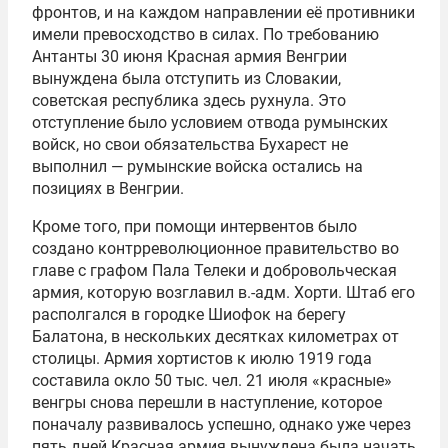
фронтов, и на каждом направлении её противники
имели превосходство в силах. По требованию
Антанты 30 июня Красная армия Венгрии
вынуждена была отступить из Словакии,
советская республика здесь рухнула. Это
отступление было условием отвода румынских
войск, но свои обязательства Бухарест не
выполнил — румынские войска остались на
позициях в Венгрии.
Кроме того, при помощи интервентов было
создано контрреволюционное правительство во
главе с графом Пала Телеки и добровольческая
армия, которую возглавил в.-адм. Хорти. Штаб его
располгался в городке Шиофок на берегу
Балатона, в нескольких десятках километрах от
столицы. Армия хортистов к июлю 1919 года
составила окло 50 тыс. чел. 21 июля «красные»
венгры снова перешли в наступление, которое
поначалу развивалось успешно, однако уже через
пять дней Красная армия вынуждена была начать