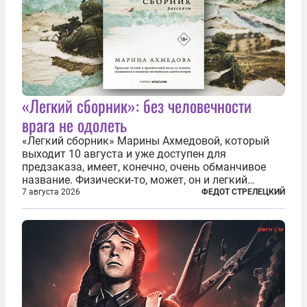
«Легкий сборник»: без человечности
врага не одолеть
«Легкий сборник» Марины Ахмедовой, который
выходит 10 августа и уже доступен для
предзаказа, имеет, конечно, очень обманчивое
название. Физически-то, может, он и легкий
относительно. Но метафизически —
7 августа 2026
ФЕДОТ СТРЕЛЕЦКИЙ
безотносительно тяжелый. Десять рассказов,
каждый из которых напрямую или косвенно (в
основном —...