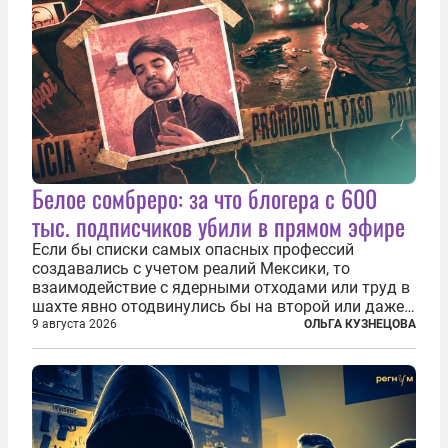
Белое сомбреро: за что блогера с 600
тыс. подписчиков убили в прямом эфире
Если бы списки самых опасных профессий
создавались с учетом реалий Мексики, то
взаимодействие с ядерными отходами или труд в
шахте явно отодвинулись бы на второй или даже
третий план. А вот блогерам, журналистам и
9 августа 2026
ОЛЬГА КУЗНЕЦОВА
музыкантам пришлось бы выйти вперед. В
Кульякане, столице штата Синалоа, прямо во...