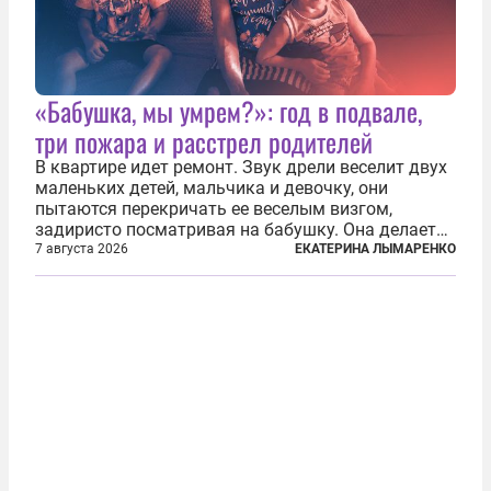
«Бабушка, мы умрем?»: год в подвале,
три пожара и расстрел родителей
В квартире идет ремонт. Звук дрели веселит двух
маленьких детей, мальчика и девочку, они
пытаются перекричать ее веселым визгом,
задиристо посматривая на бабушку. Она делает
им замечание, но внуки чувствуют, что она
7 августа 2026
ЕКАТЕРИНА ЛЫМАРЕНКО
сердится невсерьез. И это правда: дрель, конечно,
сверлит противно, но всё...