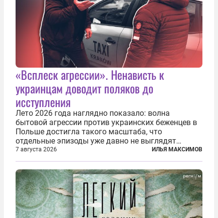
«Всплеск агрессии». Ненависть к
украинцам доводит поляков до
исступления
Лето 2026 года наглядно показало: волна
бытовой агрессии против украинских беженцев в
Польше достигла такого масштаба, что
отдельные эпизоды уже давно не выглядят
случайными. Поляки, судя по происходящему,
7 августа 2026
ИЛЬЯ МАКСИМОВ
буквально теряют рассудок от ненависти к
украинским беженцам, и каждый новый случай
по-своему...