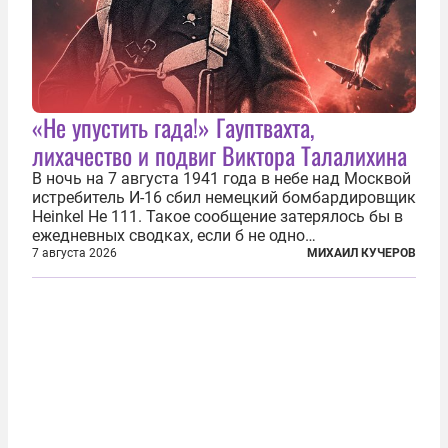
«Не упустить гада!» Гауптвахта,
лихачество и подвиг Виктора Талалихина
В ночь на 7 августа 1941 года в небе над Москвой
истребитель И-16 сбил немецкий бомбардировщик
Heinkel He 111. Такое сообщение затерялось бы в
ежедневных сводках, если б не одно
обстоятельство. Это был один из первых в
7 августа 2026
МИХАИЛ КУЧЕРОВ
истории отечественной авиации ночных таранов.
У пилота — младшего лейтенанта...