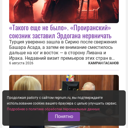
«Такого еще не было». «Проиранский»
союзник заставил Эрдогана нервничать
Турция уверенно зашла в Сирию после свержения
Башара Асада, а затем ее внимание сместилось
дальше на юг и восток — в сторону Ливана и
Ирака. Недавний визит премьеров этих стран в
Анкару, договоры об участии турецкой компании
6 августа 2026
КАМРАН ГАСАНОВ
TPAO в разработке нефти иракского Киркука и
«Дороги развития» подтверждают...
Продолжая работу с сайтом regnum.ru, вы подтверждаете
использование cookies вашего браузера с целью улучшить сервис.
Подробнее о политике обработки персональных данных
Понятно