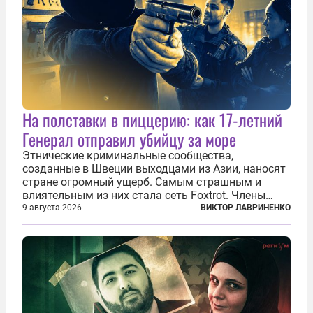
На полставки в пиццерию: как 17-летний
Генерал отправил убийцу за море
Этнические криминальные сообщества,
созданные в Швеции выходцами из Азии, наносят
стране огромный ущерб. Самым страшным и
влиятельным из них стала сеть Foxtrot. Члены
этой сети не только убивают и грабят шведов,
9 августа 2026
ВИКТОР ЛАВРИНЕНКО
подсаживают их на наркотики, но и совершают
нечто еще даже более страшное — массово...