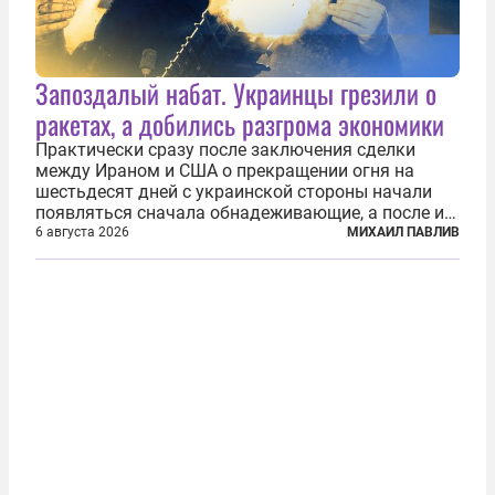
Запоздалый набат. Украинцы грезили о
ракетах, а добились разгрома экономики
Практически сразу после заключения сделки
между Ираном и США о прекращении огня на
шестьдесят дней с украинской стороны начали
появляться сначала обнадеживающие, а после и
вовсе бравурные заявления про некий «перелом»
6 августа 2026
МИХАИЛ ПАВЛИВ
в войне. Вероятно, в сознании первых лиц
киевского режима и стоящих за ними...