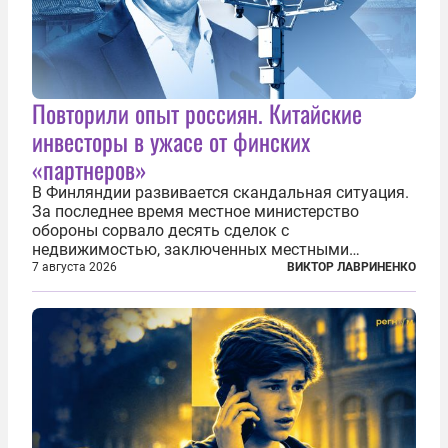
Повторили опыт россиян. Китайские
инвесторы в ужасе от финских
«партнеров»
В Финляндии развивается скандальная ситуация.
За последнее время местное министерство
обороны сорвало десять сделок с
недвижимостью, заключенных местными
фирмами с китайским капиталом. Чиновники
7 августа 2026
ВИКТОР ЛАВРИНЕНКО
заявили, что они могли заключаться с целью
создания в Финляндии шпионской сети, чтобы
следить за...