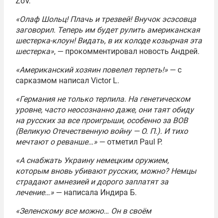
ZoV.
«Олаф Шольц! Плачь и трезвей! Внучок эсэсовца
заговорил. Теперь им будет рулить американская
шестерка-клоун! Видать, в их колоде козырная эта
шестерка»
, — прокомментировал новость Андрей.
«Американский хозяин повелел терпеть!»
— с
сарказмом написал Victor L.
«Германия не только терпила. На генетическом
уровне, часто неосознанно даже, они таят обиду
на русских за все проигрыши, особенно за ВОВ
(Великую Отечественную войну — О. П.). И тихо
мечтают о реванше…»
— отметил Paul P.
«А снабжать Украину немецким оружием,
которым вновь убивают русских, можно? Немцы
страдают амнезией и дорого заплатят за
лечение…»
— написала Индира Б.
«Зеленскому все можно… Он в своём