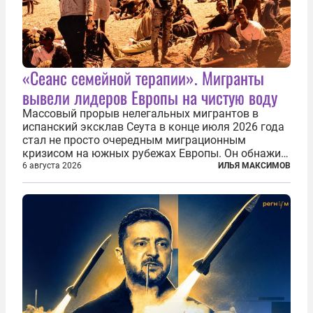
«Сеанс семейной терапии». Мигранты
вывели лидеров Европы на чистую воду
Массовый прорыв нелегальных мигрантов в
испанский эксклав Сеута в конце июля 2026 года
стал не просто очередным миграционным
кризисом на южных рубежах Европы. Он обнажил
фундаментальный раскол внутри Евросоюза,
6 августа 2026
ИЛЬЯ МАКСИМОВ
продемонстрировав, что десятилетиями
выстраивавшаяся миграционная политика ЕС
зашла в...