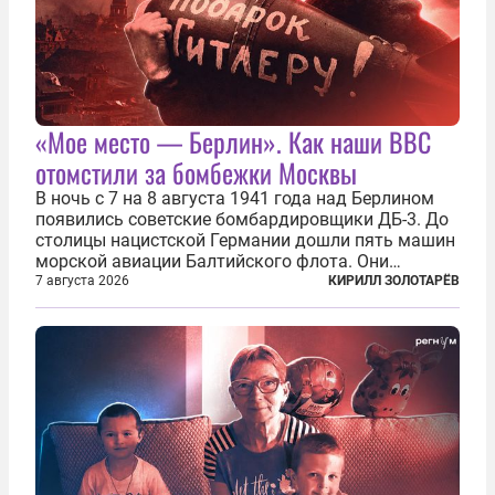
«Мое место — Берлин». Как наши ВВС
отомстили за бомбежки Москвы
В ночь с 7 на 8 августа 1941 года над Берлином
появились советские бомбардировщики ДБ-3. До
столицы нацистской Германии дошли пять машин
морской авиации Балтийского флота. Они
сбросили бомбы на город, который в тот момент
7 августа 2026
КИРИЛЛ ЗОЛОТАРЁВ
жил в полной уверенности, что война идет где-то
далеко на востоке, Красная...