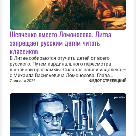
Шевченко вместо Ломоносова. Литва
запрещает русским детям читать
классиков
В Литве собираются отучить детей от всего
русского. Путем кардинального пересмотра
школьной программы. Сначала зашли издалека —
с Михаила Васильевича Ломоносова. Глава
правительства Литвы Миндаугас Синкявичюс
7 августа 2026
ФЕДОТ СТРЕЛЕЦКИЙ
предложил исключить его тексты из программ
общего образования. Мотивировал он это тем,
что...