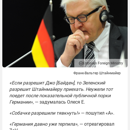
Estonian Foreign Ministry
Франк-Вальтер Штайнмайер
«Если разрешит Джо [Байден], то Зеленский
разрешит Штайнмайеру приехать. Неужели тот
поедет после показательной публичной порки
Германии»
, — задумалась Олеся Е.
«Собачке разрешили тявкнуть!»
— пошутил «А».
«Германия давно уже терпила»
, — отреагировал