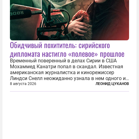
Обидчивый похититель: сирийского
дипломата настигло «полевое» прошлое
Временный поверенный в делах Сирии в США
Мохаммед Канатри попал в скандал. Известная
американская журналистка и кинорежиссер
Линдси Снелл неожиданно узнала в нем одного из
бандитов, похитивших ее в сирийском Алеппо в
8 августа 2026
ЛЕОНИД ЦУКАНОВ
2016 году. Журналистка убеждена, что Канатри, в
то время известный под подпольным...