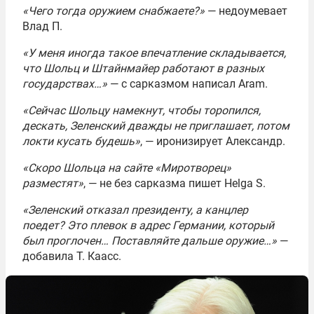
«Чего тогда оружием снабжаете?»
— недоумевает
Влад П.
«У меня иногда такое впечатление складывается,
что Шольц и Штайнмайер работают в разных
государствах…»
— с сарказмом написал Aram.
«Сейчас Шольцу намекнут, чтобы торопился,
дескать, Зеленский дважды не приглашает, потом
локти кусать будешь»
, — иронизирует Александр.
«Скоро Шольца на сайте «Миротворец»
разместят»
, — не без сарказма пишет Helga S.
«Зеленский отказал президенту, а канцлер
поедет? Это плевок в адрес Германии, который
был проглочен… Поставляйте дальше оружие…»
—
добавила Т. Каасс.