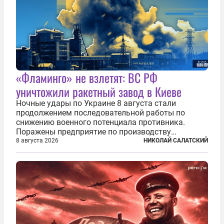
«Фламинго» не взлетят: ВС РФ
уничтожили ракетный завод в Киеве
Ночные удары по Украине 8 августа стали
продолжением последовательной работы по
снижению военного потенциала противника.
Поражены предприятие по производству
крылатых ракет, крупный склад топлива и два
8 августа 2026
НИКОЛАЙ САЛАТСКИЙ
сухогруза с военными грузами. Дополнительно
нанесены удары по объектам в ряде городов. В
Киеве...