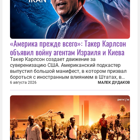
«Америка прежде всего»: Такер Карлсон
объявил войну агентам Израиля и Киева
Такер Карлсон создает движение за
суверенизацию США. Американский подкастер
выпустил большой манифест, в котором призвал
бороться с иностранным влиянием в Штатах, в
первую очередь имея в виду Израиль. А также
6 августа 2026
МАЛЕК ДУДАКОВ
прекратить заморские войны, выплатить
репарации Ирану, остановить прием мигрантов...