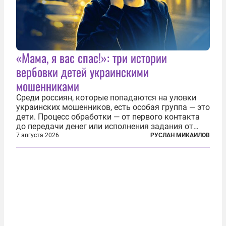
«Мама, я вас спас!»: три истории
вербовки детей украинскими
мошенниками
Среди россиян, которые попадаются на уловки
украинских мошенников, есть особая группа — это
дети. Процесс обработки — от первого контакта
до передачи денег или исполнения задания от
кураторов может занять от двух часов до
7 августа 2026
РУСЛАН МИКАИЛОВ
нескольких месяцев. Детей превращают в
послушных исполнителей, которые...