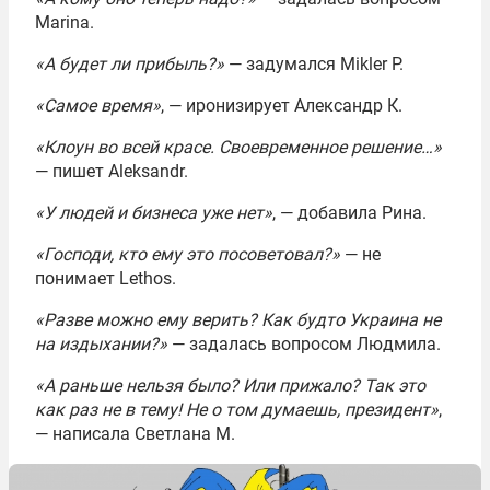
Marina.
«А будет ли прибыль?»
— задумался Mikler P.
«Самое время»
, — иронизирует Александр К.
«Клоун во всей красе. Своевременное решение…»
— пишет Aleksandr.
«У людей и бизнеса уже нет»
, — добавила Рина.
«Господи, кто ему это посоветовал?»
— не
понимает Lethos.
«Разве можно ему верить? Как будто Украина не
на издыхании?»
— задалась вопросом Людмила.
«А раньше нельзя было? Или прижало? Так это
как раз не в тему! Не о том думаешь, президент»
,
— написала Светлана М.