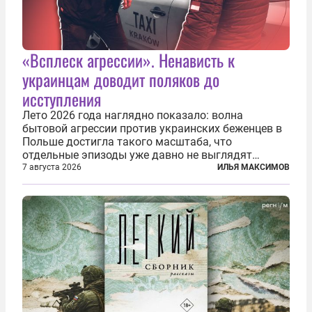
«Всплеск агрессии». Ненависть к
украинцам доводит поляков до
исступления
Лето 2026 года наглядно показало: волна
бытовой агрессии против украинских беженцев в
Польше достигла такого масштаба, что
отдельные эпизоды уже давно не выглядят
случайными. Поляки, судя по происходящему,
7 августа 2026
ИЛЬЯ МАКСИМОВ
буквально теряют рассудок от ненависти к
украинским беженцам, и каждый новый случай
по-своему...