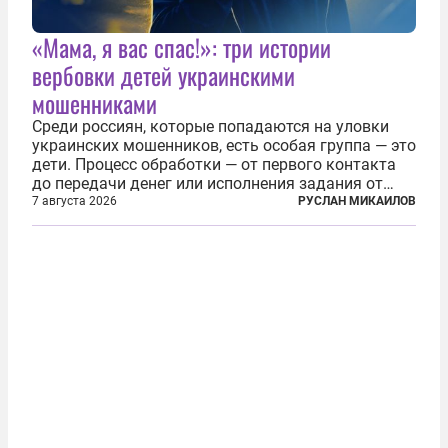
«Мама, я вас спас!»: три истории
вербовки детей украинскими
мошенниками
Среди россиян, которые попадаются на уловки
украинских мошенников, есть особая группа — это
дети. Процесс обработки — от первого контакта
до передачи денег или исполнения задания от
кураторов может занять от двух часов до
7 августа 2026
РУСЛАН МИКАИЛОВ
нескольких месяцев. Детей превращают в
послушных исполнителей, которые...