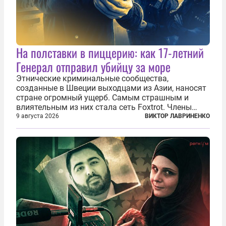
На полставки в пиццерию: как 17-летний
Генерал отправил убийцу за море
Этнические криминальные сообщества,
созданные в Швеции выходцами из Азии, наносят
стране огромный ущерб. Самым страшным и
влиятельным из них стала сеть Foxtrot. Члены
этой сети не только убивают и грабят шведов,
9 августа 2026
ВИКТОР ЛАВРИНЕНКО
подсаживают их на наркотики, но и совершают
нечто еще даже более страшное — массово...