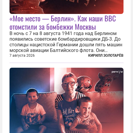
«Мое место — Берлин». Как наши ВВС
отомстили за бомбежки Москвы
В ночь с 7 на 8 августа 1941 года над Берлином
появились советские бомбардировщики ДБ-3. До
столицы нацистской Германии дошли пять машин
морской авиации Балтийского флота. Они
сбросили бомбы на город, который в тот момент
7 августа 2026
КИРИЛЛ ЗОЛОТАРЁВ
жил в полной уверенности, что война идет где-то
далеко на востоке, Красная...