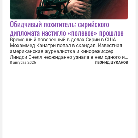
Обидчивый похититель: сирийского
дипломата настигло «полевое» прошлое
Временный поверенный в делах Сирии в США
Мохаммед Канатри попал в скандал. Известная
американская журналистка и кинорежиссер
Линдси Снелл неожиданно узнала в нем одного из
бандитов, похитивших ее в сирийском Алеппо в
8 августа 2026
ЛЕОНИД ЦУКАНОВ
2016 году. Журналистка убеждена, что Канатри, в
то время известный под подпольным...