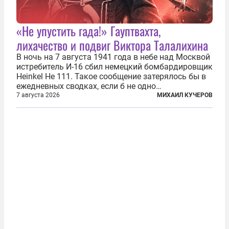
«Не упустить гада!» Гауптвахта,
лихачество и подвиг Виктора Талалихина
В ночь на 7 августа 1941 года в небе над Москвой
истребитель И-16 сбил немецкий бомбардировщик
Heinkel He 111. Такое сообщение затерялось бы в
ежедневных сводках, если б не одно
обстоятельство. Это был один из первых в
7 августа 2026
МИХАИЛ КУЧЕРОВ
истории отечественной авиации ночных таранов.
У пилота — младшего лейтенанта...