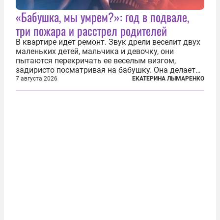
«Бабушка, мы умрем?»: год в подвале,
три пожара и расстрел родителей
В квартире идет ремонт. Звук дрели веселит двух
маленьких детей, мальчика и девочку, они
пытаются перекричать ее веселым визгом,
задиристо посматривая на бабушку. Она делает
им замечание, но внуки чувствуют, что она
7 августа 2026
ЕКАТЕРИНА ЛЫМАРЕНКО
сердится невсерьез. И это правда: дрель, конечно,
сверлит противно, но всё...