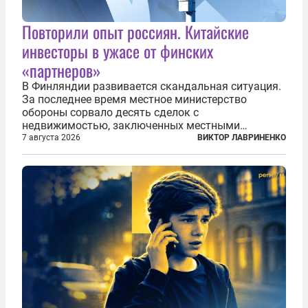
Повторили опыт россиян. Китайские
инвесторы в ужасе от финских
«партнеров»
В Финляндии развивается скандальная ситуация.
За последнее время местное министерство
обороны сорвало десять сделок с
недвижимостью, заключенных местными
фирмами с китайским капиталом. Чиновники
7 августа 2026
ВИКТОР ЛАВРИНЕНКО
заявили, что они могли заключаться с целью
создания в Финляндии шпионской сети, чтобы
следить за...