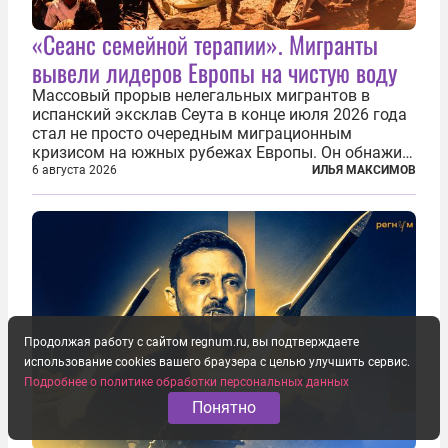
«Сеанс семейной терапии». Мигранты
вывели лидеров Европы на чистую воду
Массовый прорыв нелегальных мигрантов в
испанский эксклав Сеута в конце июля 2026 года
стал не просто очередным миграционным
кризисом на южных рубежах Европы. Он обнажил
фундаментальный раскол внутри Евросоюза,
6 августа 2026
ИЛЬЯ МАКСИМОВ
продемонстрировав, что десятилетиями
выстраивавшаяся миграционная политика ЕС
зашла в...
Продолжая работу с сайтом regnum.ru, вы подтверждаете
использование cookies вашего браузера с целью улучшить сервис.
Подробнее о политике обработки персональных данных
Понятно