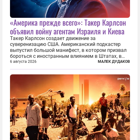
«Америка прежде всего»: Такер Карлсон
объявил войну агентам Израиля и Киева
Такер Карлсон создает движение за
суверенизацию США. Американский подкастер
выпустил большой манифест, в котором призвал
бороться с иностранным влиянием в Штатах, в
первую очередь имея в виду Израиль. А также
6 августа 2026
МАЛЕК ДУДАКОВ
прекратить заморские войны, выплатить
репарации Ирану, остановить прием мигрантов...