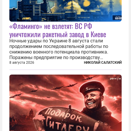
«Фламинго» не взлетят: ВС РФ
уничтожили ракетный завод в Киеве
Ночные удары по Украине 8 августа стали
продолжением последовательной работы по
снижению военного потенциала противника.
Поражены предприятие по производству
крылатых ракет, крупный склад топлива и два
8 августа 2026
НИКОЛАЙ САЛАТСКИЙ
сухогруза с военными грузами. Дополнительно
нанесены удары по объектам в ряде городов. В
Киеве...