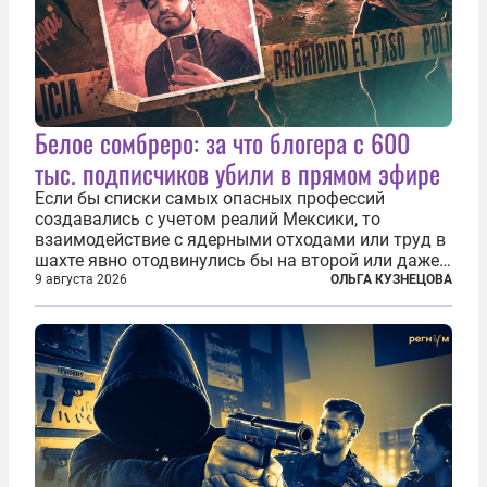
Белое сомбреро: за что блогера с 600
тыс. подписчиков убили в прямом эфире
Если бы списки самых опасных профессий
создавались с учетом реалий Мексики, то
взаимодействие с ядерными отходами или труд в
шахте явно отодвинулись бы на второй или даже
третий план. А вот блогерам, журналистам и
9 августа 2026
ОЛЬГА КУЗНЕЦОВА
музыкантам пришлось бы выйти вперед. В
Кульякане, столице штата Синалоа, прямо во...