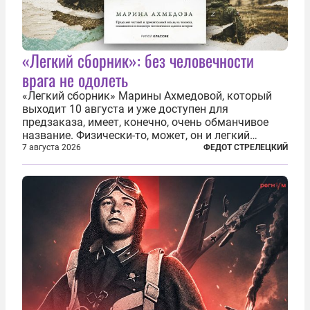
«Легкий сборник»: без человечности
врага не одолеть
«Легкий сборник» Марины Ахмедовой, который
выходит 10 августа и уже доступен для
предзаказа, имеет, конечно, очень обманчивое
название. Физически-то, может, он и легкий
относительно. Но метафизически —
7 августа 2026
ФЕДОТ СТРЕЛЕЦКИЙ
безотносительно тяжелый. Десять рассказов,
каждый из которых напрямую или косвенно (в
основном —...