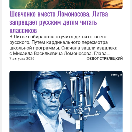
Шевченко вместо Ломоносова. Литва
запрещает русским детям читать
классиков
В Литве собираются отучить детей от всего
русского. Путем кардинального пересмотра
школьной программы. Сначала зашли издалека —
с Михаила Васильевича Ломоносова. Глава
правительства Литвы Миндаугас Синкявичюс
7 августа 2026
ФЕДОТ СТРЕЛЕЦКИЙ
предложил исключить его тексты из программ
общего образования. Мотивировал он это тем,
что...