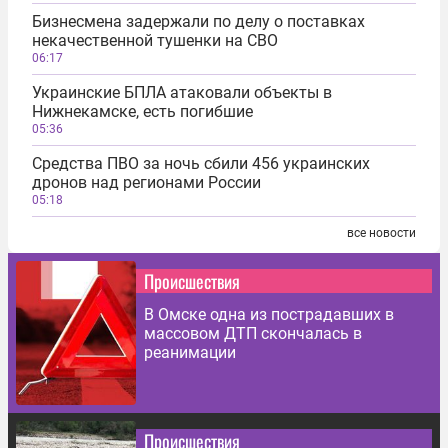
Бизнесмена задержали по делу о поставках
некачественной тушенки на СВО
06:17
Украинские БПЛА атаковали объекты в
Нижнекамске, есть погибшие
05:36
Средства ПВО за ночь сбили 456 украинских
дронов над регионами России
05:18
все новости
Происшествия
В Омске одна из пострадавших в
массовом ДТП скончалась в
реанимации
Происшествия