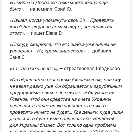
«О мире на Донбассе тоже многообещающе
было»
, — напомнил Юрий Ю.
«Нашёл, когда упомянуть свои 2%… Проверять
кого? Все люди по домам сидят, предприятия
стоят»
, — пишет Elena D.
«Походу, смирился, что его шайка уже ничем не
управляет… Ну, кроме видосиков»
, — добавил
Саня С.
«Так платить нечего»
, — отреагировал Владислав.
«Он обращается не к своим бизнесменам, они ему
не верят давно уже. Он обращается к зарубежным
предпринимателям, т. к. считает себя умнее их.
Главное, чтоб они средства на счета Украины
перевели, а далее он же пояснил, что никто
проверять ничего не будет… Где деньги, куда ушли
деньги, кто будет ими пользоваться. Неплохой
для Украины бизнес. Вот только одна проблема,
где они, эти «неглупые» инвесторы, с 2014 года?»