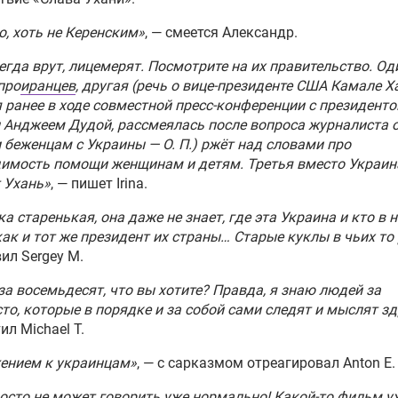
ать все долги страны
, хоть не Керенским»
, — смеется Александр.
н заявил, что Венгрия не
егда врут, лицемерят. Посмотрите на их правительство. Од
стит вступления Украины в
про
иранцев
, другая (речь о вице-президенте США Камале Х
 ранее в ходе совместной пресс-конференции с президент
Анджеем Дудой, рассмеялась после вопроса журналиста 
беженцам с Украины — О. П.) ржёт над словами про
овакии высказались против
димость помощи женщинам и детям. Третья вместо Украин
говоров о вхождении
 Ухань»
, — пишет Irina.
ины в ЕС
а старенькая, она даже не знает, где эта Украина и кто в 
 и Украина подписали
как и тот же президент их страны… Старые куклы в чьих то
рамму сотрудничества на
ил Sergey M.
 год
за восемьдесят, что вы хотите? Правда, я знаю людей за
то, которые в порядке и за собой сами следят и мыслят з
рова раскрыла эротический
ил Michael T.
к Борреля в статье об
ине
ением к украинцам»
, — с сарказмом отреагировал Anton E.
осто не может говорить уже нормально! Какой-то фильм у