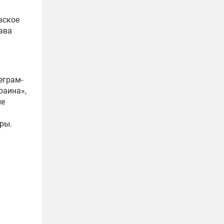
вское
ава
еграм-
раина»,
ле
ры.