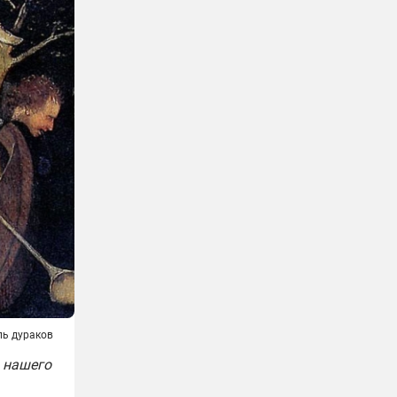
ль дураков
о нашего