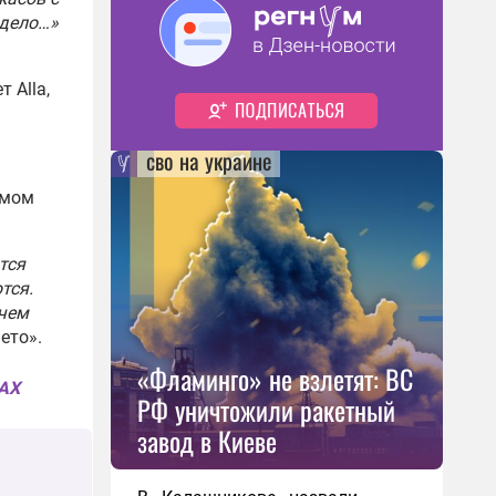
 дело…»
 Alla,
сво на украине
змом
тся
тся.
ичем
ето».
«Фламинго» не взлетят: ВС
MAX
РФ уничтожили ракетный
завод в Киеве