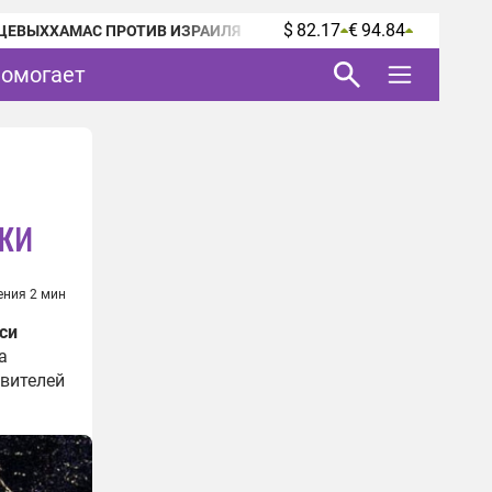
$ 82.17
€ 94.84
ЦЕВЫХ
ХАМАС ПРОТИВ ИЗРАИЛЯ
помогает
ки
ения 2 мин
си
а
авителей