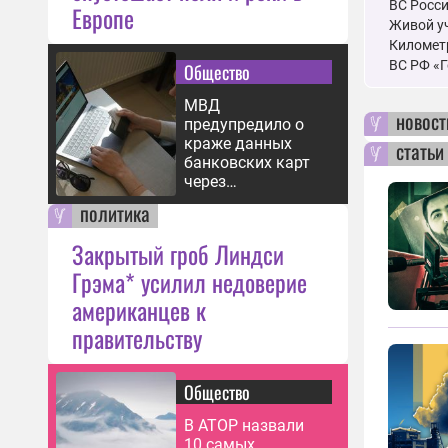
ВС Росс
Европе
Живой уч
Километр
ВС РФ «Г
Общество
МВД
новост
предупредило о
краже данных
статьи
банковских карт
через
фишинговые
политика
страницы
Закрытый гроб Линдси
Грэма* усилил недоверие
американцев к
правительству
Общество
В АТОР назвали
10 самых