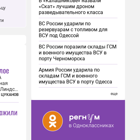
В «Калашникове» назвали
«Скат» лучшим дроном
ьцу
разведывательного класса
ти
ВС России ударили по
резервуарам с топливом для
ВСУ под Одессой
ВС России поразили склады ГСМ
и военного имущества ВСУ в
порту Черноморска
лое
Армия России ударила по
складам ГСМ и военного
А
имущества ВСУ в порту Одесса
ная
 Линдси
еще
андитов,
 ЦУКАНОВ
ду.
ремя
тожили