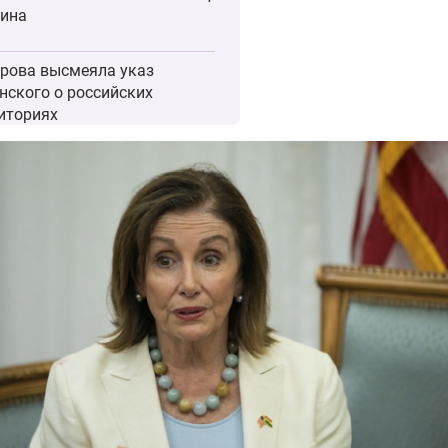
ина
рова высмеяла указ
нского о российских
иториях
едчук заявил, что для
да украинцы — люди
ьего сорта
нский лишился поддержки
ных и гражданских, заявил
ный боец ВСУ
рховной раде заявили, что
нский политически уже
р