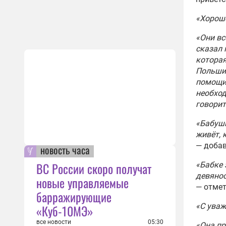
спис
10:36
«Хорошо
Орба
«Они вс
допу
сказал 
ЕС
которая
10:44
Польши 
помощи 
В Сл
необхо
пере
говорит
Укра
05:15
«Бабушк
НАТО
живёт, 
прог
— добав
новость часа
2024
ВС России скоро получат
«Бабке 
11:08
девянос
новые управляемые
Заха
— отмет
барражирующие
намё
Укра
«С уваж
«Куб-10МЭ»
12:19
все новости
05:30
«Она пр