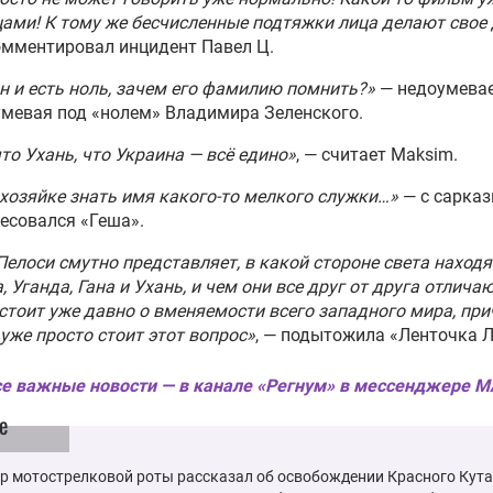
рал ВСУ пригрозил России
ами! К тому же бесчисленные подтяжки лица делают свое
табной зимней атакой
омментировал инцидент Павел Ц.
илотников
н и есть ноль, зачем его фамилию помнить?»
— недоумевает
мевая под «нолем» Владимира Зеленского.
лей Украины предупредили
иближении «фантастических
то Ухань, что Украина — всё едино»
, — считает Maksim.
ностей»
хозяйке знать имя какого-то мелкого служки…»
— с сарка
есовался «Геша».
нский признаёт
альность скорого
Пелоси смутно представляет, в какой стороне света находя
пления Украины в Евросоюз
, Уганда, Гана и Ухань, и чем они все друг от друга отличаю
стоит уже давно о вменяемости всего западного мира, пр
уже просто стоит этот вопрос»
, — подытожила «Ленточка Л
Р рассказали о серьёзном
овом кризисе в рядах ВСУ
е важные новости — в канале «Регнум» в мессенджере 
е
р мотострелковой роты рассказал об освобождении Красного Кута