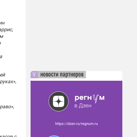
ин
аррис,
ом
о
а
новости партнеров
ней
 руках»
,
драво»
,
жасов с