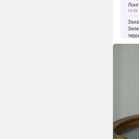
Лонг
15:55
Заха
Зеле
терр
13:04
Медв
Запа
трет
15:49
Зеле
воен
плен
11:39
В Ве
Зеле
уме
18:56