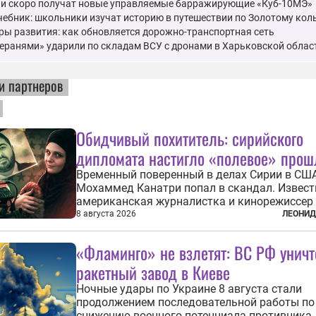
ии скоро получат новые управляемые барражирующие «Куб-10МЭ»
ебник: школьники изучат историю в путешествии по Золотому кол
ы развития: как обновляется дорожно-транспортная сеть
еранями» ударили по складам ВСУ с дронами в Харьковской облас
и партнеров
Обидчивый похититель: сирийского
дипломата настигло «полевое» прош
Временный поверенный в делах Сирии в СШ
Мохаммед Канатри попал в скандал. Извест
американская журналистка и кинорежиссер
Снелл неожиданно узнала в нем одного из б
8 августа 2026
ЛЕОНИД
похитивших ее в сирийском Алеппо в 2016 го
Журналистка убеждена, что Канатри, в то в
«Фламинго» не взлетят: ВС РФ унич
известный под подпольным...
ракетный завод в Киеве
Ночные удары по Украине 8 августа стали
продолжением последовательной работы по
снижению военного потенциала противника.