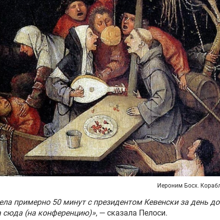
Иероним Босх. Кораб
ела примерно 50 минут с президентом Кевенски за день д
 сюда (на конференцию)»
, — сказала Пелоси.