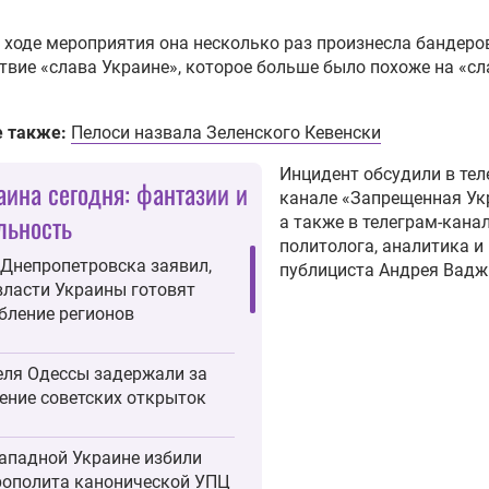
 ходе мероприятия она несколько раз произнесла бандеро
твие «слава Украине», которое больше было похоже на «сл
е также:
Пелоси назвала Зеленского Кевенски
Инцидент обсудили в тел
аина сегодня: фантазии и
канале «Запрещенная Ук
льность
а также в телеграм-кана
политолога, аналитика и
Днепропетровска заявил,
публициста Андрея Вадж
власти Украины готовят
бление регионов
ля Одессы задержали за
ение советских открыток
ападной Украине избили
ополита канонической УПЦ