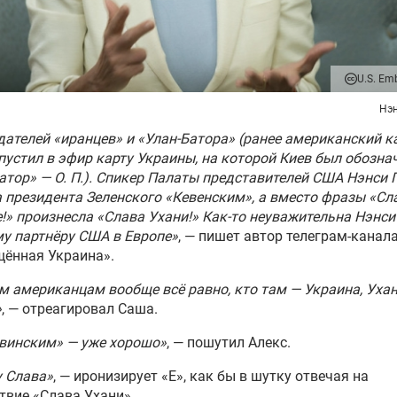
ина вновь отказалась от
говоров с Россией и
розила ультиматумом
U.S. Em
тае отреагировали на
Нэн
ечу по «формуле
дателей «иранцев» и «Улан-Батора» (ранее американский к
нского»
устил в эфир карту Украины, на которой Киев был обозна
атор» — О. П.). Спикер Палаты представителей США Нэнси 
де сдержанно приняли
 президента Зеленского «Кевенским», а вместо фразы «Сл
огодний» пакет помощи
!» произнесла «Слава Ухани!» Как-то неуважительна Нэнси
у партнёру США в Европе»
, — пишет автор телеграм-канал
щённая Украина».
тников акции в поддержку
м американцам вообще всё равно, кто там — Украина, Ухан
не пустили в бомбоубежище
»
, — отреагировал Саша.
колаеве
винским» — уже хорошо»
, — пошутил Алекс.
премьер Украины
 Слава»
, — иронизирует «Е», как бы в шутку отвечая на
шенко потребовала
твие «Слава Ухани».