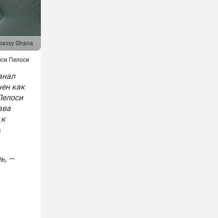
bassy Ghana
си Пелоси
анал
чен как
Пелоси
ава
 к
а
ь, —