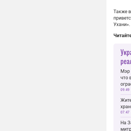
Также в
приветс
Ухани».
Читайт
Укр
реа
Мэр 
что 
огра
09:49
Жите
хран
07:47
На З
митр