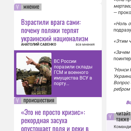
Гене
мнение
мертвец
масш
— прок
бесп
Взрастили врага сами:
05:17
«Ноль о
почему поляки терпят
подразу
Жите
украинский национализм
о пр
«Этим ч
АНАТОЛИЙ САВЕНКО
все мнения
слож
«Зачем 
05:17
поинтер
ВС России
Зеле
поразили склады
нере
"Нэнси 
ГСМ и военного
всту
Украина
имущества ВСУ в
04:46
Вопрос 
порту
ребром 
Черноморска
В ДН
кадр
происшествия
Вс
07:54
«Это не просто кризис»:
читайт
также
рекордная засуха
опустошает поля и реки в
Команди