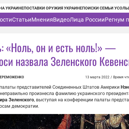
НА УКРАИНЕ
ПОСТАВКИ ОРУЖИЯ УКРАИНЕ
ПОИСКИ СЕМЬИ УСОЛЬ
ости
Статьи
Мнения
Видео
Лица России
Регнум 
: «Ноль, он и есть ноль!» —
оси назвала Зеленского Кевенс
ПЕРЕМОЖЕНКО
13 марта 2022
/
Время чт
 палаты представителей Соединенных Штатов Америки
Нэн
неправильно произнесла фамилию украинского президент
ира Зеленского
, выступая на конференции палаты предст
осам демократии.