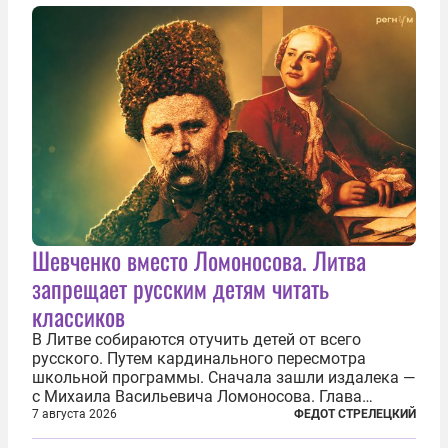
Шевченко вместо Ломоносова. Литва
запрещает русским детям читать
классиков
В Литве собираются отучить детей от всего
русского. Путем кардинального пересмотра
школьной программы. Сначала зашли издалека —
с Михаила Васильевича Ломоносова. Глава
правительства Литвы Миндаугас Синкявичюс
7 августа 2026
ФЕДОТ СТРЕЛЕЦКИЙ
предложил исключить его тексты из программ