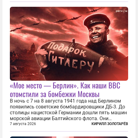
сухогруза с военными грузами. Дополнительно
нанесены удары по объектам в ряде городов. В
Киеве...
«Мое место — Берлин». Как наши ВВС
отомстили за бомбежки Москвы
В ночь с 7 на 8 августа 1941 года над Берлином
появились советские бомбардировщики ДБ-3. До
столицы нацистской Германии дошли пять машин
морской авиации Балтийского флота. Они
сбросили бомбы на город, который в тот момент
7 августа 2026
КИРИЛЛ ЗОЛОТАРЁВ
жил в полной уверенности, что война идет где-то
далеко на востоке, Красная...