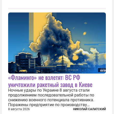
«Фламинго» не взлетят: ВС РФ
уничтожили ракетный завод в Киеве
Ночные удары по Украине 8 августа стали
продолжением последовательной работы по
снижению военного потенциала противника.
Поражены предприятие по производству
крылатых ракет, крупный склад топлива и два
8 августа 2026
НИКОЛАЙ САЛАТСКИЙ