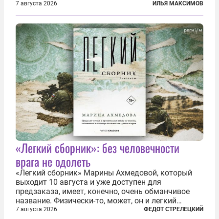
случайными. Поляки, судя по происходящему,
7 августа 2026
ИЛЬЯ МАКСИМОВ
буквально теряют рассудок от ненависти к
украинским беженцам, и каждый новый случай
по-своему...
«Легкий сборник»: без человечности
врага не одолеть
«Легкий сборник» Марины Ахмедовой, который
выходит 10 августа и уже доступен для
предзаказа, имеет, конечно, очень обманчивое
название. Физически-то, может, он и легкий
относительно. Но метафизически —
7 августа 2026
ФЕДОТ СТРЕЛЕЦКИЙ