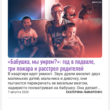
«Бабушка, мы умрем?»: год в подвале,
три пожара и расстрел родителей
В квартире идет ремонт. Звук дрели веселит двух
маленьких детей, мальчика и девочку, они
пытаются перекричать ее веселым визгом,
задиристо посматривая на бабушку. Она делает
им замечание, но внуки чувствуют, что она
7 августа 2026
ЕКАТЕРИНА ЛЫМАРЕНКО
сердится невсерьез. И это правда: дрель, конечно,
сверлит противно, но всё...