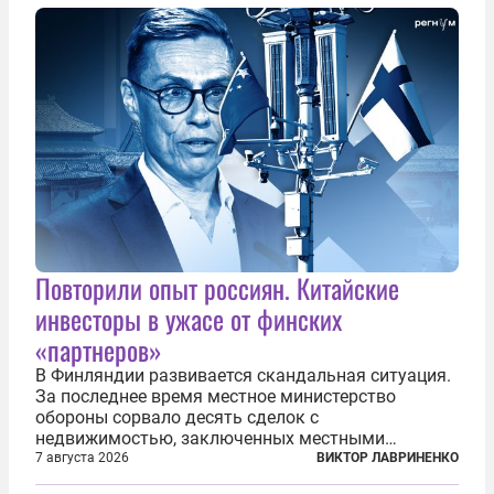
общего образования. Мотивировал он это тем,
что...
Повторили опыт россиян. Китайские
инвесторы в ужасе от финских
«партнеров»
В Финляндии развивается скандальная ситуация.
За последнее время местное министерство
обороны сорвало десять сделок с
недвижимостью, заключенных местными
фирмами с китайским капиталом. Чиновники
7 августа 2026
ВИКТОР ЛАВРИНЕНКО
заявили, что они могли заключаться с целью