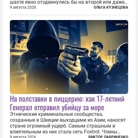
шахте явно отодвинулись бы на второй или даже
третий план. А вот блогерам, журналистам и
9 августа 2026
ОЛЬГА КУЗНЕЦОВА
музыкантам пришлось бы выйти вперед. В
Кульякане, столице штата Синалоа, прямо во...
На полставки в пиццерию: как 17-летний
Генерал отправил убийцу за море
Этнические криминальные сообщества,
созданные в Швеции выходцами из Азии, наносят
стране огромный ущерб. Самым страшным и
влиятельным из них стала сеть Foxtrot. Члены
этой сети не только убивают и грабят шведов,
9 августа 2026
ВИКТОР ЛАВРИНЕНКО