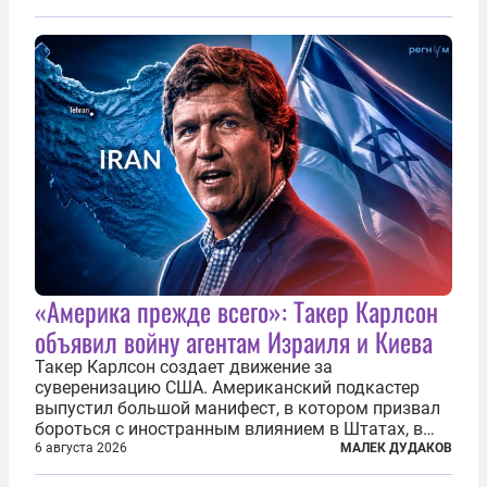
«Америка прежде всего»: Такер Карлсон
объявил войну агентам Израиля и Киева
Такер Карлсон создает движение за
суверенизацию США. Американский подкастер
выпустил большой манифест, в котором призвал
бороться с иностранным влиянием в Штатах, в
первую очередь имея в виду Израиль. А также
6 августа 2026
МАЛЕК ДУДАКОВ
прекратить заморские войны, выплатить