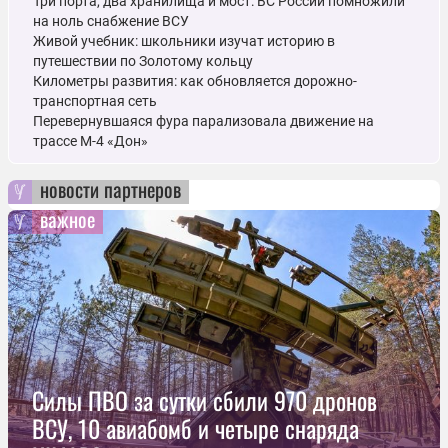
Три порта, два хранилища и мост: ВС России помножили
на ноль снабжение ВСУ
Живой учебник: школьники изучат историю в
путешествии по Золотому кольцу
Километры развития: как обновляется дорожно-
транспортная сеть
Перевернувшаяся фура парализовала движение на
трассе М-4 «Дон»
новости партнеров
важное
Силы ПВО за сутки сбили 970 дронов
ВСУ, 10 авиабомб и четыре снаряда