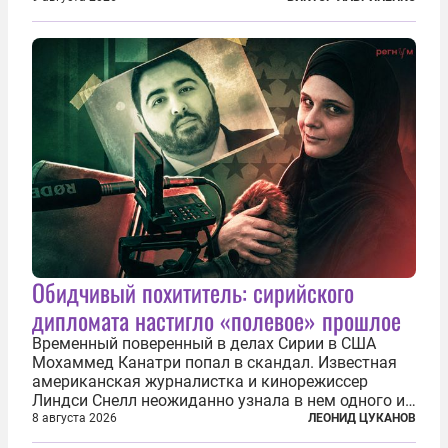
подсаживают их на наркотики, но и совершают
нечто еще даже более страшное — массово...
Обидчивый похититель: сирийского
дипломата настигло «полевое» прошлое
Временный поверенный в делах Сирии в США
Мохаммед Канатри попал в скандал. Известная
американская журналистка и кинорежиссер
Линдси Снелл неожиданно узнала в нем одного из
бандитов, похитивших ее в сирийском Алеппо в
8 августа 2026
ЛЕОНИД ЦУКАНОВ
2016 году. Журналистка убеждена, что Канатри, в