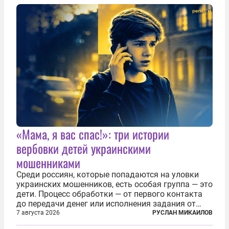
создания в Финляндии шпионской сети, чтобы
следить за...
«Мама, я вас спас!»: три истории
вербовки детей украинскими
мошенниками
Среди россиян, которые попадаются на уловки
украинских мошенников, есть особая группа — это
дети. Процесс обработки — от первого контакта
до передачи денег или исполнения задания от
кураторов может занять от двух часов до
7 августа 2026
РУСЛАН МИКАИЛОВ
нескольких месяцев. Детей превращают в