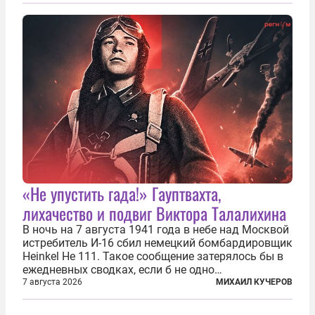
безотносительно тяжелый. Десять рассказов,
каждый из которых напрямую или косвенно (в
основном —...
«Не упустить гада!» Гауптвахта,
лихачество и подвиг Виктора Талалихина
В ночь на 7 августа 1941 года в небе над Москвой
истребитель И-16 сбил немецкий бомбардировщик
Heinkel He 111. Такое сообщение затерялось бы в
ежедневных сводках, если б не одно
обстоятельство. Это был один из первых в
7 августа 2026
МИХАИЛ КУЧЕРОВ
истории отечественной авиации ночных таранов.
У пилота — младшего лейтенанта...