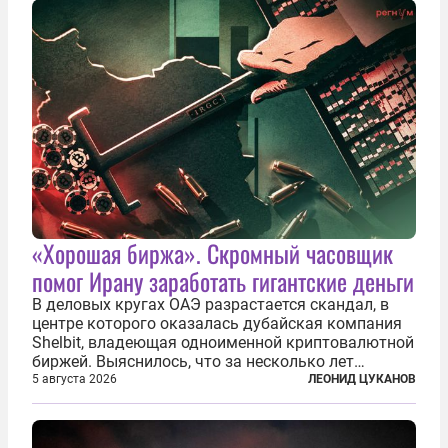
«Хорошая биржа». Скромный часовщик
помог Ирану заработать гигантские деньги
В деловых кругах ОАЭ разрастается скандал, в
центре которого оказалась дубайская компания
Shelbit, владеющая одноименной криптовалютной
биржей. Выяснилось, что за несколько лет
существования через Shelbit прошло не менее 4
5 августа 2026
ЛЕОНИД ЦУКАНОВ
млрд долларов в криптовалюте, принадлежащих
иранским чиновникам и силовикам...