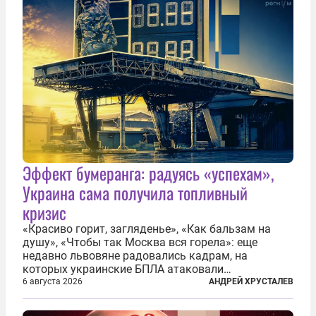
Эффект бумеранга: радуясь «успехам»,
Украина сама получила топливный
кризис
«Красиво горит, загляденье», «Как бальзам на
душу», «Чтобы так Москва вся горела»: еще
недавно львовяне радовались кадрам, на
которых украинские БПЛА атаковали
нефтеперерабатывающие предприятия России. В
6 августа 2026
АНДРЕЙ ХРУСТАЛЕВ
скором времени оказалось, что в «эту игру можно
играть вдвоем» — российские дроны только за...