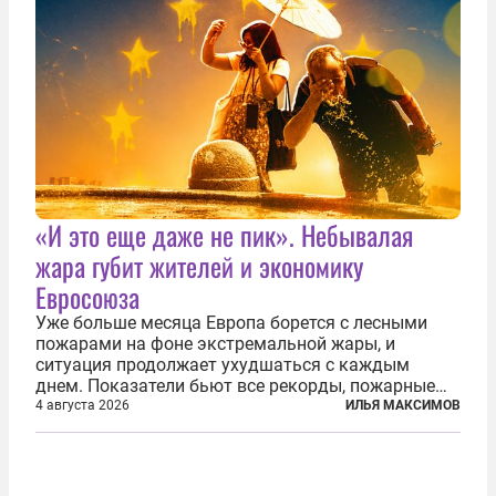
«И это еще даже не пик». Небывалая
жара губит жителей и экономику
Евросоюза
Уже больше месяца Европа борется с лесными
пожарами на фоне экстремальной жары, и
ситуация продолжает ухудшаться с каждым
днем. Показатели бьют все рекорды, пожарные
гибнут, масштабы эвакуации растут, а засуха тем
4 августа 2026
ИЛЬЯ МАКСИМОВ
временем добивает реки, энергетику и сельское
хозяйство. По данным Европейской...