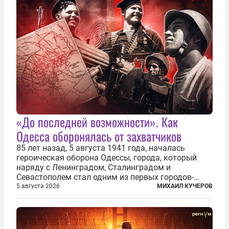
«До последней возможности». Как
Одесса оборонялась от захватчиков
85 лет назад, 5 августа 1941 года, началась
героическая оборона Одессы, города, который
наряду с Ленинградом, Сталинградом и
Севастополем стал одним из первых городов-
героев. Историки приводят фразу из телеграммы
5 августа 2026
МИХАИЛ КУЧЕРОВ
Иосифа Сталина, датированной сентябрем 1941-
го: «Прошу героических участников обороны...