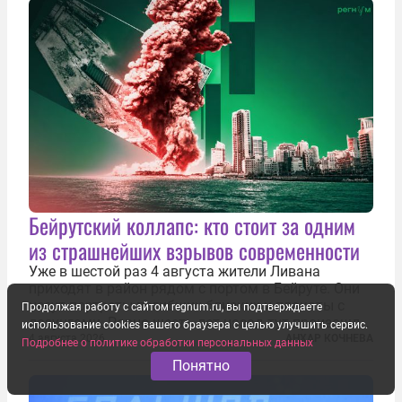
Бейрутский коллапс: кто стоит за одним
из страшнейших взрывов современности
Уже в шестой раз 4 августа жители Ливана
приходят в район рядом с портом в Бейруте. Они
несут портреты погибших близких и плакаты с
Продолжая работу с сайтом regnum.ru, вы подтверждаете
лозунгами. Ровно шесть лет назад тут произошла
использование cookies вашего браузера с целью улучшить сервис.
одна из самых страшных техногенных катастроф
4 августа 2026
АНХАР КОЧНЕВА
Подробнее о политике обработки персональных данных
нашего времени — взрыв гигантского количества
Понятно
селитры. Тогда в ливанской...