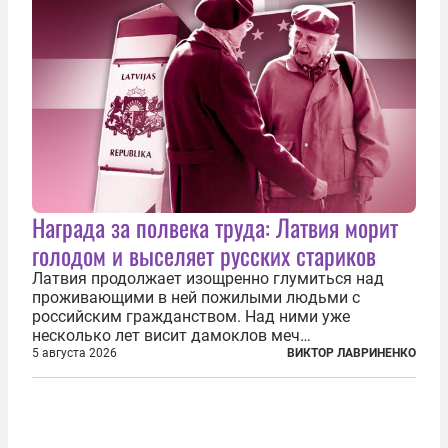
Награда за полвека труда: Латвия морит
голодом и выселяет русских стариков
Латвия продолжает изощренно глумиться над
проживающими в ней пожилыми людьми с
российским гражданством. Над ними уже
несколько лет висит дамоклов меч
насильственного выдворения. Некоторых уже
5 августа 2026
ВИКТОР ЛАВРИНЕНКО
депортировали, а многие уехали сами, не
дожидаясь изгнания из родных домов. Пожилых
людей, проваливших...