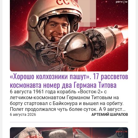
«Хорошо колхозники пашут». 17 рассветов
космонавта номер два Германа Титова
6 августа 1961 года корабль «Восток-2» с
летчиком-космонавтом Германом Титовым на
борту стартовал с Байконура и вышел на орбиту.
Полет продолжался чуть более суток. А 9 августа
второй человек в космосе получил звезду Героя
6 августа 2026
АРТЕМИЙ ШАРАПОВ
Советского Союза и орден Ленина. Миссия Титова
зачастую находится несколько...