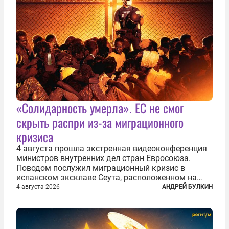
«Солидарность умерла». ЕС не смог
скрыть распри из-за миграционного
кризиса
4 августа прошла экстренная видеоконференция
министров внутренних дел стран Евросоюза.
Поводом послужил миграционный кризис в
испанском эксклаве Сеута, расположенном на
северном побережье Африки. В конце июля
4 августа 2026
АНДРЕЙ БУЛКИН
границу между Марокко и испанской территорией
прорвали до 72 тысяч мигрантов. Подавляющее...