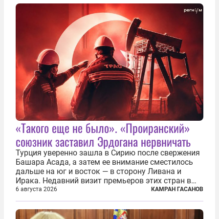
киевского режима и стоящих за ними...
«Такого еще не было». «Проиранский»
союзник заставил Эрдогана нервничать
Турция уверенно зашла в Сирию после свержения
Башара Асада, а затем ее внимание сместилось
дальше на юг и восток — в сторону Ливана и
Ирака. Недавний визит премьеров этих стран в
Анкару, договоры об участии турецкой компании
6 августа 2026
КАМРАН ГАСАНОВ
TPAO в разработке нефти иракского Киркука и
«Дороги развития» подтверждают...