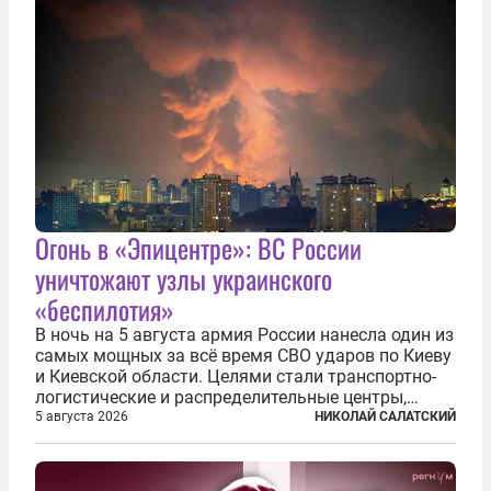
Огонь в «Эпицентре»: ВС России
уничтожают узлы украинского
«беспилотия»
В ночь на 5 августа армия России нанесла один из
самых мощных за всё время СВО ударов по Киеву
и Киевской области. Целями стали транспортно-
логистические и распределительные центры,
которые ВСУ использовали для хранения и
5 августа 2026
НИКОЛАЙ САЛАТСКИЙ
доставки вооружений и грузов военного
назначения. Атака также «накрыла»...