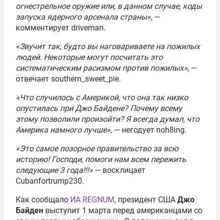
огнестрельное оружие или, в данном случае, коды
запуска ядерного арсенала страны»,
—
комментирует driveman.
«Звучит так, будто вы наговариваете на пожилых
людей. Некоторые могут посчитать это
систематическим расизмом против пожилых»,
—
отвечает southern_sweet_pie.
«Что случилось с Америкой, что она так низко
опустилась при Джо Байдене? Почему всему
этому позволили произойти? Я всегда думал, что
Америка намного лучше»,
— негодует noh8ing.
«Это самое позорное правительство за всю
историю! Господи, помоги нам всем пережить
следующие 3 года!!!»
— восклицает
Cubanfortrump230.
Как сообщало
ИА REGNUM
, президент США
Джо
Байден
выступит 1 марта перед американцами со