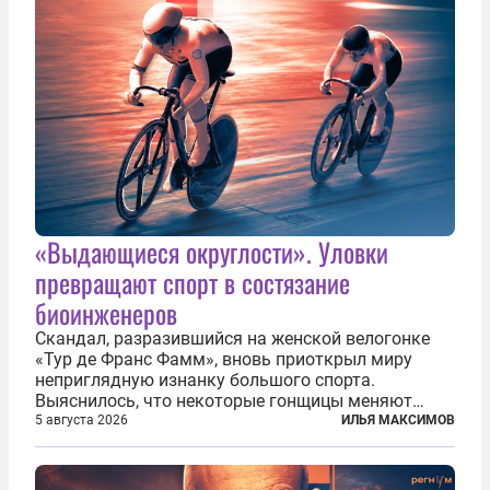
«Выдающиеся округлости». Уловки
превращают спорт в состязание
биоинженеров
Скандал, разразившийся на женской велогонке
«Тур де Франс Фамм», вновь приоткрыл миру
неприглядную изнанку большого спорта.
Выяснилось, что некоторые гонщицы меняют
размер груди ради улучшения аэродинамики. За
5 августа 2026
ИЛЬЯ МАКСИМОВ
фасадом труда, мастерства, упорства и
благородства, которые мы привыкли
ассоциировать с...