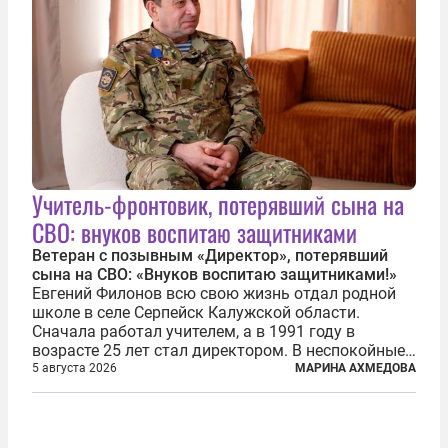
Учитель-фронтовик, потерявший сына на
СВО: внуков воспитаю защитниками
Ветеран с позывным «Директор», потерявший
сына на СВО: «Внуков воспитаю защитниками!»
Евгений Филонов всю свою жизнь отдал родной
школе в селе Серпейск Калужской области.
Сначала работал учителем, а в 1991 году в
возрасте 25 лет стал директором. В неспокойные
90-е он сумел спасти школу от закрытия и со
5 августа 2026
МАРИНА АХМЕДОВА
временем сделал ее лучшей в районе. В 2023 году
в возрасте 57 лет вслед за сыном...