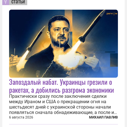
статьи
Запоздалый набат. Украинцы грезили о
ракетах, а добились разгрома экономики
Практически сразу после заключения сделки
между Ираном и США о прекращении огня на
шестьдесят дней с украинской стороны начали
появляться сначала обнадеживающие, а после и
вовсе бравурные заявления про некий «перелом»
6 августа 2026
МИХАИЛ ПАВЛИВ
в войне. Вероятно, в сознании первых лиц