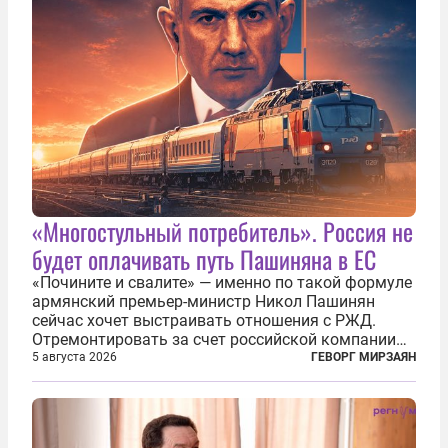
«Многостульный потребитель». Россия не
будет оплачивать путь Пашиняна в ЕС
«Почините и свалите» — именно по такой формуле
армянский премьер-министр Никол Пашинян
сейчас хочет выстраивать отношения с РЖД.
Отремонтировать за счет российской компании
железнодорожную инфраструктуру в районе
5 августа 2026
ГЕВОРГ МИРЗАЯН
прохождения TRIPP (коридора, который должен
связать Азербайджан и Турцию через...