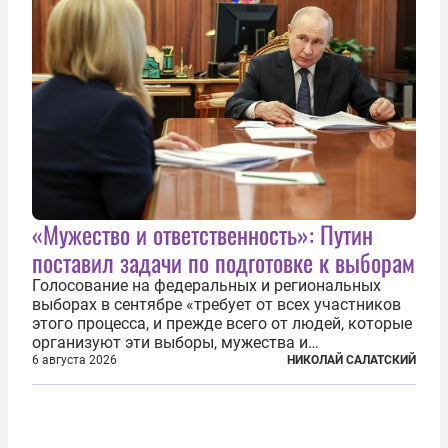
«Мужество и ответственность»: Путин
поставил задачи по подготовке к выборам
Голосование на федеральных и региональных
выборах в сентябре «требует от всех участников
этого процесса, и прежде всего от людей, которые
организуют эти выборы, мужества и
ответственного отношения к формированию
6 августа 2026
НИКОЛАЙ САЛАТСКИЙ
власти», — подчеркнул президент Владимир Путин
на состоявшейся 5 августа в Кремле...