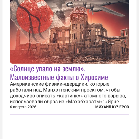
«Солнце упало на землю».
Малоизвестные факты о Хиросиме
Американские физики-ядерщики, которые
работали над Манхэттенским проектом, чтобы
доходчиво описать «картинку» атомного взрыва,
использовали образ из «Махабхараты»: «Ярче
тысячи солнц пылало это пламя». Не все жители
6 августа 2026
МИХАИЛ КУЧЕРОВ
японских городов Хиросимы и Нагасаки, на
которых США в августе 1945 года поставили...