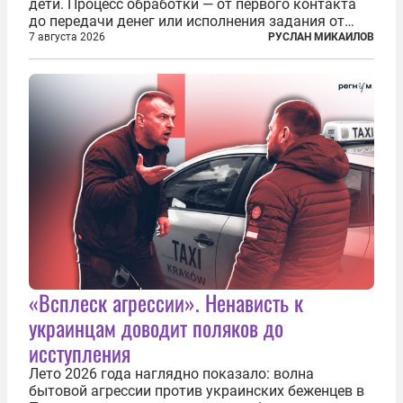
дети. Процесс обработки — от первого контакта
до передачи денег или исполнения задания от
кураторов может занять от двух часов до
7 августа 2026
РУСЛАН МИКАИЛОВ
нескольких месяцев. Детей превращают в
послушных исполнителей, которые...
«Всплеск агрессии». Ненависть к
украинцам доводит поляков до
исступления
Лето 2026 года наглядно показало: волна
бытовой агрессии против украинских беженцев в