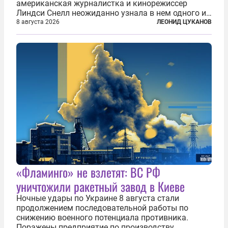
американская журналистка и кинорежиссер
Линдси Снелл неожиданно узнала в нем одного из
бандитов, похитивших ее в сирийском Алеппо в
8 августа 2026
ЛЕОНИД ЦУКАНОВ
2016 году. Журналистка убеждена, что Канатри, в
то время известный под подпольным...
«Фламинго» не взлетят: ВС РФ
уничтожили ракетный завод в Киеве
Ночные удары по Украине 8 августа стали
продолжением последовательной работы по
снижению военного потенциала противника.
Поражены предприятие по производству