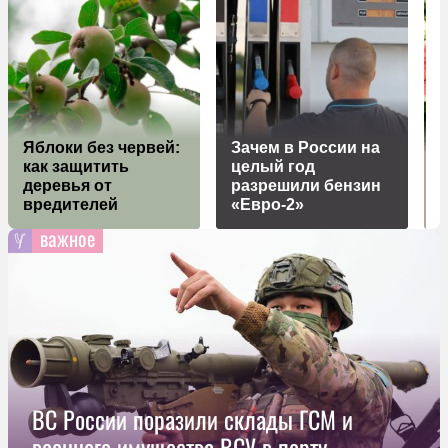
Яблоки без червей:
Зачем в России на
как защитить
целый год
деревья от
разрешили бензин
а
вредителей
«Евро-2»
н
важное
ВС России поразили склады ГСМ и
военного имущества ВСУ в порту