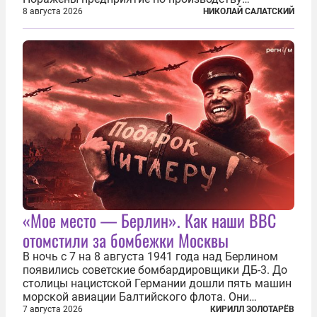
крылатых ракет, крупный склад топлива и два
8 августа 2026
НИКОЛАЙ САЛАТСКИЙ
сухогруза с военными грузами. Дополнительно
нанесены удары по объектам в ряде городов. В
Киеве...
«Мое место — Берлин». Как наши ВВС
отомстили за бомбежки Москвы
В ночь с 7 на 8 августа 1941 года над Берлином
появились советские бомбардировщики ДБ-3. До
столицы нацистской Германии дошли пять машин
морской авиации Балтийского флота. Они
сбросили бомбы на город, который в тот момент
7 августа 2026
КИРИЛЛ ЗОЛОТАРЁВ