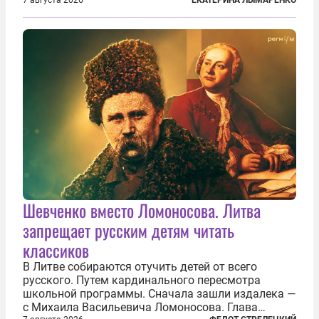
им замечание, но внуки чувствуют, что она
сердится невсерьез. И это правда: дрель, конечно,
сверлит противно, но всё...
Шевченко вместо Ломоносова. Литва
запрещает русским детям читать
классиков
В Литве собираются отучить детей от всего
русского. Путем кардинального пересмотра
школьной программы. Сначала зашли издалека —
с Михаила Васильевича Ломоносова. Глава