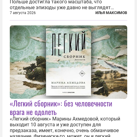
Польше достигла такого масштаба, что
отдельные эпизоды уже давно не выглядят
случайными. Поляки, судя по происходящему,
7 августа 2026
ИЛЬЯ МАКСИМОВ
буквально теряют рассудок от ненависти к
украинским беженцам, и каждый новый случай
по-своему...
«Легкий сборник»: без человечности
врага не одолеть
«Легкий сборник» Марины Ахмедовой, который
выходит 10 августа и уже доступен для
предзаказа, имеет, конечно, очень обманчивое
название. Физически-то, может, он и легкий