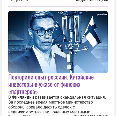
правительства Литвы Миндаугас Синкявичюс
7 августа 2026
ФЕДОТ СТРЕЛЕЦКИЙ
предложил исключить его тексты из программ
общего образования. Мотивировал он это тем,
что...
Повторили опыт россиян. Китайские
инвесторы в ужасе от финских
«партнеров»
В Финляндии развивается скандальная ситуация.
За последнее время местное министерство
обороны сорвало десять сделок с
недвижимостью, заключенных местными