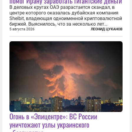
помог Ирану заработать гигантские деньги
В деловых кругах ОАЭ разрастается скандал, в
центре которого оказалась дубайская компания
Shelbit, владеющая одноименной криптовалютной
биржей. Выяснилось, что за несколько лет
существования через Shelbit прошло не менее 4
5 августа 2026
ЛЕОНИД ЦУКАНОВ
млрд долларов в криптовалюте, принадлежащих
иранским чиновникам и силовикам...
Огонь в «Эпицентре»: ВС России
уничтожают узлы украинского