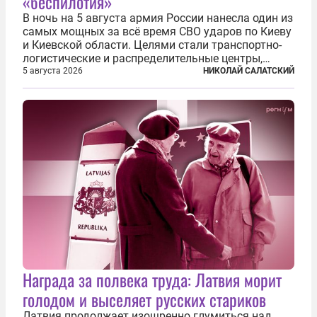
«беспилотия»
В ночь на 5 августа армия России нанесла один из
самых мощных за всё время СВО ударов по Киеву
и Киевской области. Целями стали транспортно-
логистические и распределительные центры,
которые ВСУ использовали для хранения и
5 августа 2026
НИКОЛАЙ САЛАТСКИЙ
доставки вооружений и грузов военного
назначения. Атака также «накрыла»...
Награда за полвека труда: Латвия морит
голодом и выселяет русских стариков
Латвия продолжает изощренно глумиться над