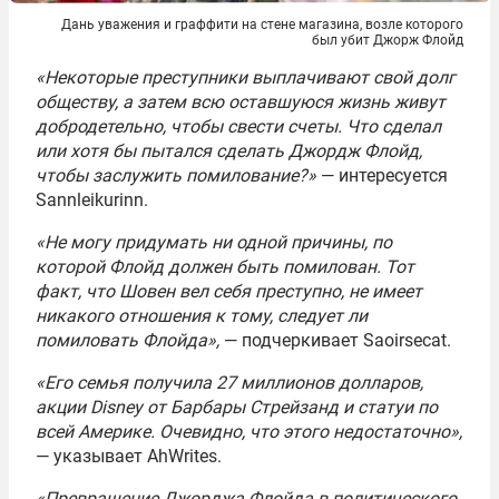
Дань уважения и граффити на стене магазина, возле которого
был убит Джорж Флойд
«Некоторые преступники выплачивают свой долг
обществу, а затем всю оставшуюся жизнь живут
добродетельно, чтобы свести счеты. Что сделал
или хотя бы пытался сделать Джордж Флойд,
чтобы заслужить помилование?»
— интересуется
Sannleikurinn.
«Не могу придумать ни одной причины, по
которой Флойд должен быть помилован. Тот
факт, что Шовен вел себя преступно, не имеет
никакого отношения к тому, следует ли
помиловать Флойда»,
— подчеркивает Saoirsecat.
«Его семья получила 27 миллионов долларов,
акции Disney от Барбары Стрейзанд и статуи по
всей Америке. Очевидно, что этого недостаточно»,
— указывает AhWrites.
«Превращение Джорджа Флойда в политического