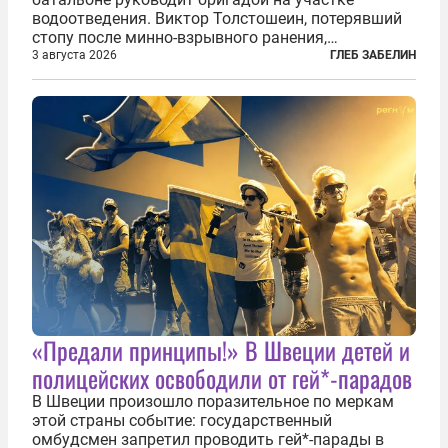
водоотведения. Виктор Толстошеин, потерявший
стопу после минно-взрывного ранения,
ремонтирует автомобили. Артём Готманов,
3 августа 2026
ГЛЕБ ЗАБЕЛИН
командовавший мотострелковой ротой и
работавший начальником штаба батальона,
пришел в...
«Предали принципы!» В Швеции детей и
полицейских освободили от гей*-парадов
В Швеции произошло поразительное по меркам
этой страны событие: государственный
омбудсмен запретил проводить гей*-парады в