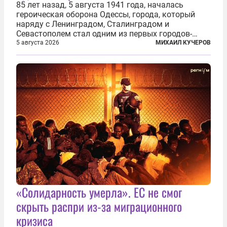
85 лет назад, 5 августа 1941 года, началась
героическая оборона Одессы, города, который
наряду с Ленинградом, Сталинградом и
Севастополем стал одним из первых городов-
героев. Историки приводят фразу из телеграммы
5 августа 2026
МИХАИЛ КУЧЕРОВ
Иосифа Сталина, датированной сентябрем 1941-
го: «Прошу героических участников обороны...
«Солидарность умерла». ЕС не смог
скрыть распри из-за миграционного
кризиса