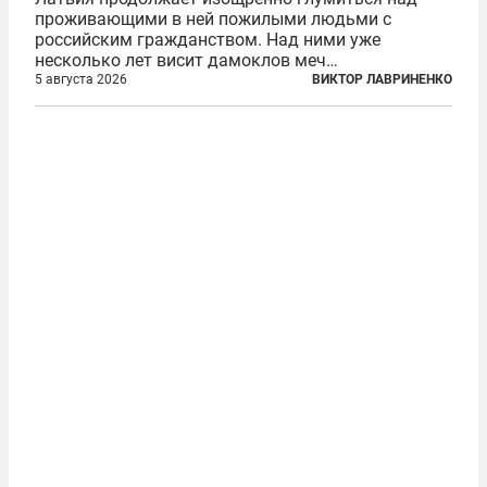
проживающими в ней пожилыми людьми с
российским гражданством. Над ними уже
несколько лет висит дамоклов меч
насильственного выдворения. Некоторых уже
5 августа 2026
ВИКТОР ЛАВРИНЕНКО
депортировали, а многие уехали сами, не
дожидаясь изгнания из родных домов. Пожилых
людей, проваливших...