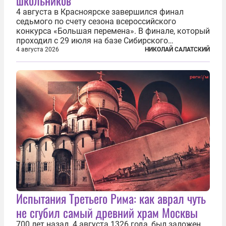
4 августа в Красноярске завершился финал
седьмого по счету сезона всероссийского
конкурса «Большая перемена». В финале, который
проходил с 29 июля на базе Сибирского
федерального университета, собрались более 800
4 августа 2026
НИКОЛАЙ САЛАТСКИЙ
молодых участников — школьников 5–7-х классов
со всей России и старшеклассников из-за...
Испытания Третьего Рима: как аврал чуть
не сгубил самый древний храм Москвы
700 лет назад, 4 августа 1326 года, был заложен