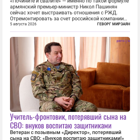
«Почините и свалите» — именно по такой формуле
армянский премьер-министр Никол Пашинян
сейчас хочет выстраивать отношения с РЖД.
Отремонтировать за счет российской компании
железнодорожную инфраструктуру в районе
5 августа 2026
ГЕВОРГ МИРЗАЯН
прохождения TRIPP (коридора, который должен
связать Азербайджан и Турцию через...
Учитель-фронтовик, потерявший сына на
СВО: внуков воспитаю защитниками
Ветеран с позывным «Директор», потерявший
сына на СВО: «Внуков воспитаю защитниками!»