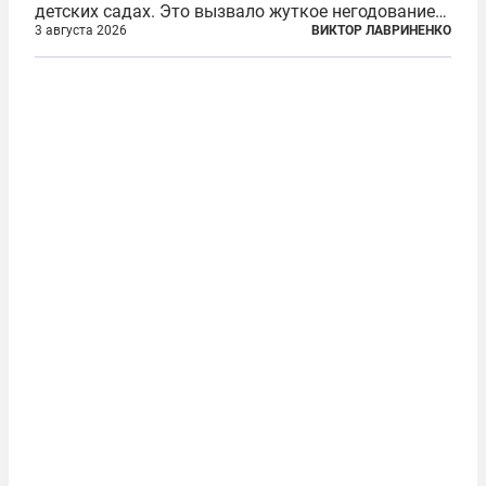
детских садах. Это вызвало жуткое негодование
шведских геев*, убежденных, что это их
3 августа 2026
ВИКТОР ЛАВРИНЕНКО
священное право — промывать детям мозги своей
пропагандой. Однако местное ЛГБТ*-
сообщество...