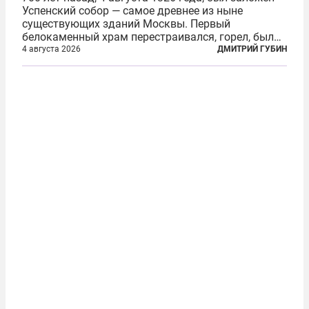
Успенский собор — самое древнее из ныне
существующих зданий Москвы. Первый
белокаменный храм перестраивался, горел, был
«чумным кладбищем» и добычей воров,
4 августа 2026
ДМИТРИЙ ГУБИН
использовался не по назначению, разрушался — в
том числе по нетипичным для Европейской
России...