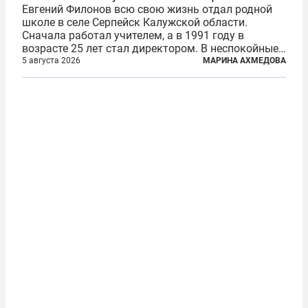
Евгений Филонов всю свою жизнь отдал родной
школе в селе Серпейск Калужской области.
Сначала работал учителем, а в 1991 году в
возрасте 25 лет стал директором. В неспокойные
90-е он сумел спасти школу от закрытия и со
5 августа 2026
МАРИНА АХМЕДОВА
временем сделал ее лучшей в районе. В 2023 году
в возрасте 57 лет вслед за сыном...