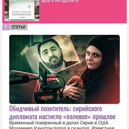
врага не одолеть
статьи
Обидчивый похититель: сирийского
дипломата настигло «полевое» прошлое
Временный поверенный в делах Сирии в США
Мохаммед Канатри попал в скандал. Известная