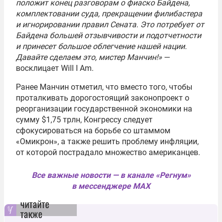
положит конец разговорам о фиаско Байдена,
комплектовании суда, прекращении филибастера
и игнорировании правил Сената. Это потребует от
Байдена большей отзывчивости и подотчетности
и принесет большое облегчение нашей нации.
Давайте сделаем это, мистер Манчин!
»
—
восклицает Will I Am.
Ранее Манчин отметил, что вместо того, чтобы
проталкивать дорогостоящий законопроект о
реорганизации государственной экономики на
сумму $1,75 трлн, Конгрессу следует
сфокусироваться на борьбе со штаммом
«Омикрон», а также решить проблему инфляции,
от которой пострадало множество американцев.
Все важные новости — в канале «Регнум»
в мессенджере MAX
читайте
также