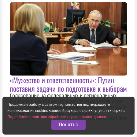
«Дороги развития» подтверждают...
«Мужество и ответственность»: Путин
поставил задачи по подготовке к выборам
Голосование на федеральных и региональных
выборах в сентябре «требует от всех участников
Продолжая работу с сайтом regnum.ru, вы подтверждаете
этого процесса, и прежде всего от людей, которые
использование cookies вашего браузера с целью улучшить сервис.
организуют эти выборы, мужества и
Подробнее о политике обработки персональных данных
ответственного отношения к формированию
6 августа 2026
НИКОЛАЙ САЛАТСКИЙ
Понятно
власти», — подчеркнул президент Владимир Путин
на состоявшейся 5 августа в Кремле...