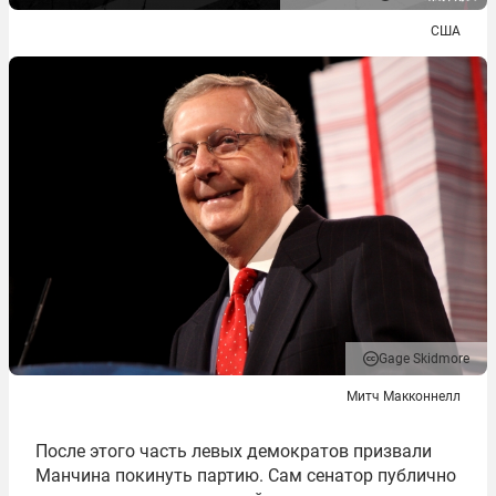
США
Gage Skidmore
Митч Макконнелл
После этого часть левых демократов призвали
Манчина покинуть партию. Сам сенатор публично