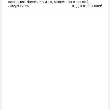
название. Физически-то, может, он и легкий
относительно. Но метафизически —
7 августа 2026
ФЕДОТ СТРЕЛЕЦКИЙ
безотносительно тяжелый. Десять рассказов,
каждый из которых напрямую или косвенно (в
основном —...