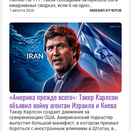
ежедневных сводках, если б не одно
обстоятельство. Это был один из первых в
7 августа 2026
МИХАИЛ КУЧЕРОВ
истории отечественной авиации ночных таранов.
У пилота — младшего лейтенанта...
«Америка прежде всего»: Такер Карлсон
объявил войну агентам Израиля и Киева
Такер Карлсон создает движение за
суверенизацию США. Американский подкастер
выпустил большой манифест, в котором призвал
бороться с иностранным влиянием в Штатах, в