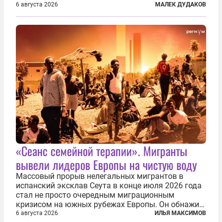
первую очередь имея в виду Израиль. А также
6 августа 2026
МАЛЕК ДУДАКОВ
прекратить заморские войны, выплатить
репарации Ирану, остановить прием мигрантов...
«Сеанс семейной терапии». Мигранты
вывели лидеров Европы на чистую воду
Массовый прорыв нелегальных мигрантов в
испанский эксклав Сеута в конце июля 2026 года
стал не просто очередным миграционным
кризисом на южных рубежах Европы. Он обнажил
фундаментальный раскол внутри Евросоюза,
6 августа 2026
ИЛЬЯ МАКСИМОВ