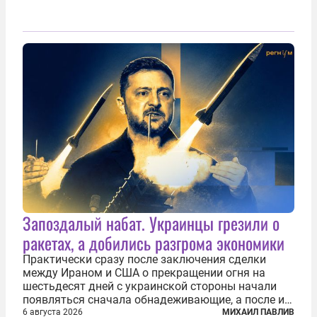
Запоздалый набат. Украинцы грезили о
ракетах, а добились разгрома экономики
Практически сразу после заключения сделки
между Ираном и США о прекращении огня на
шестьдесят дней с украинской стороны начали
появляться сначала обнадеживающие, а после и
вовсе бравурные заявления про некий «перелом»
6 августа 2026
МИХАИЛ ПАВЛИВ