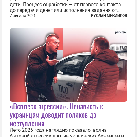
дети. Процесс обработки — от первого контакта
до передачи денег или исполнения задания от
кураторов может занять от двух часов до
7 августа 2026
РУСЛАН МИКАИЛОВ
нескольких месяцев. Детей превращают в
послушных исполнителей, которые...
«Всплеск агрессии». Ненависть к
украинцам доводит поляков до
исступления
Лето 2026 года наглядно показало: волна
бытовой агрессии против украинских беженцев в