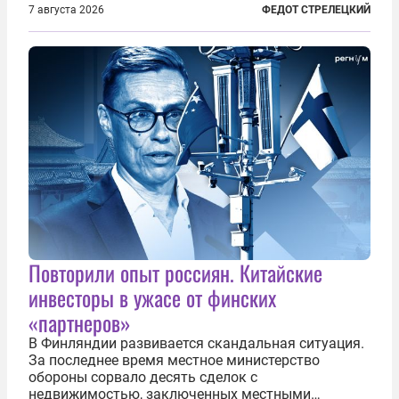
правительства Литвы Миндаугас Синкявичюс
7 августа 2026
ФЕДОТ СТРЕЛЕЦКИЙ
предложил исключить его тексты из программ
общего образования. Мотивировал он это тем,
что...
Повторили опыт россиян. Китайские
инвесторы в ужасе от финских
«партнеров»
В Финляндии развивается скандальная ситуация.
За последнее время местное министерство
обороны сорвало десять сделок с
недвижимостью, заключенных местными