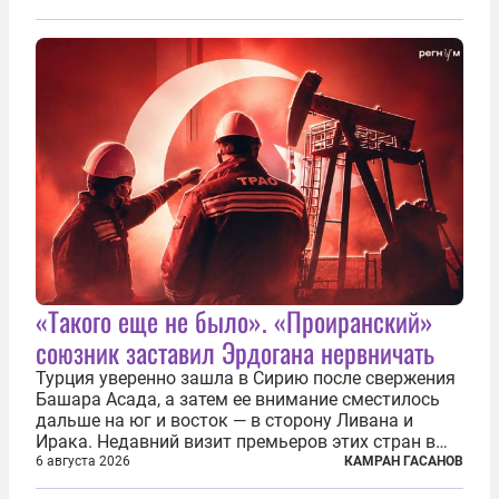
в войне. Вероятно, в сознании первых лиц
киевского режима и стоящих за ними...
«Такого еще не было». «Проиранский»
союзник заставил Эрдогана нервничать
Турция уверенно зашла в Сирию после свержения
Башара Асада, а затем ее внимание сместилось
дальше на юг и восток — в сторону Ливана и
Ирака. Недавний визит премьеров этих стран в
Анкару, договоры об участии турецкой компании
6 августа 2026
КАМРАН ГАСАНОВ
TPAO в разработке нефти иракского Киркука и