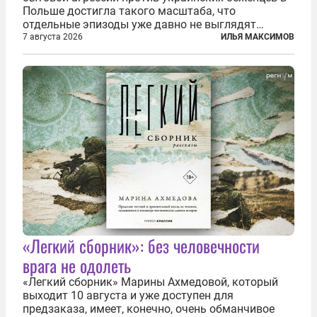
Польше достигла такого масштаба, что
отдельные эпизоды уже давно не выглядят
случайными. Поляки, судя по происходящему,
7 августа 2026
ИЛЬЯ МАКСИМОВ
буквально теряют рассудок от ненависти к
украинским беженцам, и каждый новый случай
по-своему...
«Легкий сборник»: без человечности
врага не одолеть
«Легкий сборник» Марины Ахмедовой, который
выходит 10 августа и уже доступен для
предзаказа, имеет, конечно, очень обманчивое