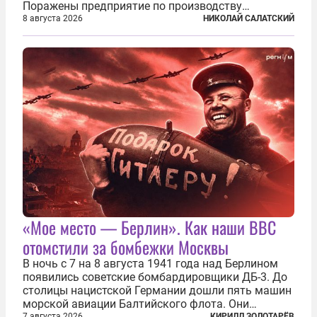
Поражены предприятие по производству
крылатых ракет, крупный склад топлива и два
8 августа 2026
НИКОЛАЙ САЛАТСКИЙ
сухогруза с военными грузами. Дополнительно
нанесены удары по объектам в ряде городов. В
Киеве...
«Мое место — Берлин». Как наши ВВС
отомстили за бомбежки Москвы
В ночь с 7 на 8 августа 1941 года над Берлином
появились советские бомбардировщики ДБ-3. До
столицы нацистской Германии дошли пять машин
морской авиации Балтийского флота. Они
7 августа 2026
КИРИЛЛ ЗОЛОТАРЁВ