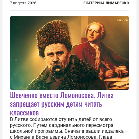
им замечание, но внуки чувствуют, что она
7 августа 2026
ЕКАТЕРИНА ЛЫМАРЕНКО
сердится невсерьез. И это правда: дрель, конечно,
сверлит противно, но всё...
Шевченко вместо Ломоносова. Литва
запрещает русским детям читать
классиков
В Литве собираются отучить детей от всего
русского. Путем кардинального пересмотра
школьной программы. Сначала зашли издалека —
с Михаила Васильевича Ломоносова. Глава