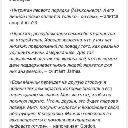
«Интриган первого порядка (Макконнелл). А его
личной целью является только… он сам»
, — злится
annpatricia23.
«Простите, республиканцы сами
себя отодвинули
на второй план. Хорошо известно, что у них нет
никаких предложений по поводу того, как реально
улучшить жизнь американцев. Для так
называемой партии «за жизнь» всё, что на самом
деле поддерживает жизнь людей, является для
них анафемой»
, — считает James.
«Если Манчин перейдет на другую сторону, я
обвиню тех демократов, которые бросали в его
адрес ядовитые слова. Многие хотят, чтобы он
покинул партию. Что ж, друзья, это будет пиррова
победа. Митч получит молоток и возобновит свою
обструкцию. К сведению, Манчин голосовал за
законопроекты о помощи при пандемии и
инфраструктуре
»
, — напоминает Gordon.