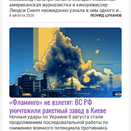
американская журналистка и кинорежиссер
Линдси Снелл неожиданно узнала в нем одного из
бандитов, похитивших ее в сирийском Алеппо в
8 августа 2026
ЛЕОНИД ЦУКАНОВ
2016 году. Журналистка убеждена, что Канатри, в
то время известный под подпольным...
«Фламинго» не взлетят: ВС РФ
уничтожили ракетный завод в Киеве
Ночные удары по Украине 8 августа стали
продолжением последовательной работы по
снижению военного потенциала противника.