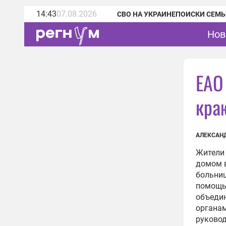
14:43
07.08.2026
СВО НА УКРАИНЕ
ПОИСКИ СЕМЬ
Нов
ЕАО
кра
АЛЕКСАН
Жители 
домом в
больниц
помощь 
объедин
органам
руковод