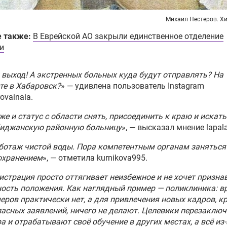
Михаил Нестеров. Хи
е также:
В Еврейской АО закрыли единственное отделение
и
выход! А экстренных больных куда будут отправлять? На
те в Хабаровск?
» — удивлена пользователь Instagram
ovainaia.
же и статус с области снять, присоединить к краю и искат
биджанскую районную больницу
», — высказал мнение lapala
ботаж чистой воды. Пора компетентным органам занятьс
охранением
», — отметила kurnikova995.
страция просто оттягивает неизбежное и не хочет призна
ость положения. Как наглядный пример — поликлиника: в
ров практически нет, а для привлечения новых кадров, к
асных заявлений, ничего не делают. Целевики перезаклю
а и отрабатывают своё обучение в других местах, а всё из-