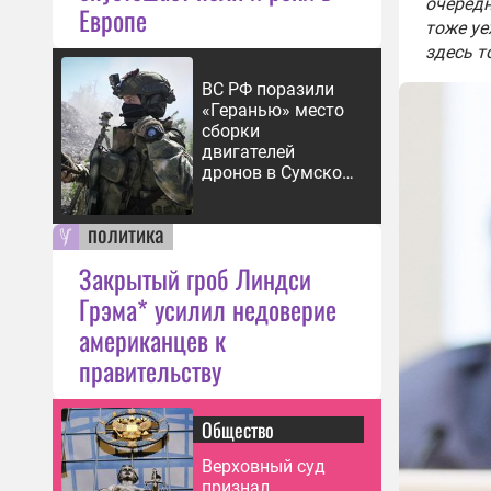
очередн
Европе
тоже уе
здесь т
ВС РФ поразили
«Геранью» место
сборки
двигателей
дронов в Сумской
области
политика
Закрытый гроб Линдси
Грэма* усилил недоверие
американцев к
правительству
Общество
Верховный суд
признал