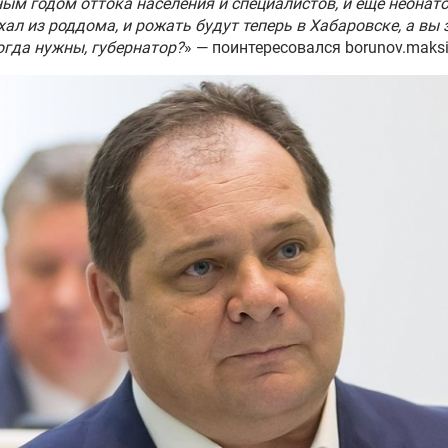
ым годом оттока населения и специалистов, и ещё неонат
хал из роддома, и рожать будут теперь в Хабаровске, а вы
огда нужны, губернатор?
» — поинтересовался borunov.maks