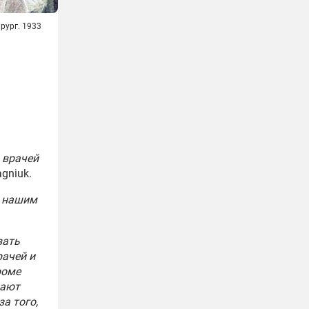
рург. 1933
ь врачей
gniuk.
я нашим
вать
рачей и
роме
чают
за того,