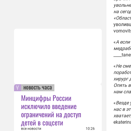
увольне
на сег
«Облас
уволив
vornovit
«
А если
медрабо
____tane
«
Не сме
поработ
хирург 
новость часа
Опять в
нам сла
Минцифры России
«
Везде 
исключило введение
нас в э
ограничений на доступ
хватает
детей в соцсети
ekaterin
все новости
10:26