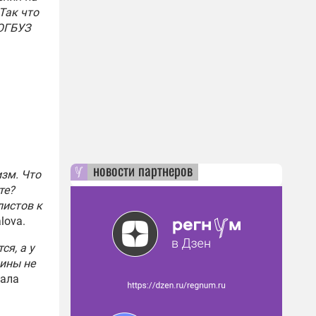
Так что
ОГБУЗ
новости партнеров
изм. Что
те?
листов к
lova.
я, а у
цины не
сала