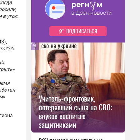
когда
росили,
 в угол.
43),
сво на украине
что???
»
!
»
крыть
»
ремя
аботан
Учитель-фронтовик,
ом
»
потерявший сына на СВО:
внуков воспитаю
егиона
защитниками