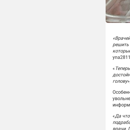
«Врачей
решить 
которые
yna2811
«
Теперь
достойн
голову
»
Особенн
увольне
информа
«
Да что
подраба
врачи. 