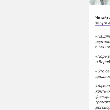
Читайт
хирурги
«
Нашли 
вертоле
n.bezkor
«
Пора у
в Биро
«
Это са
здраво
«
Админи
критичн
фельдше
громогл
договор