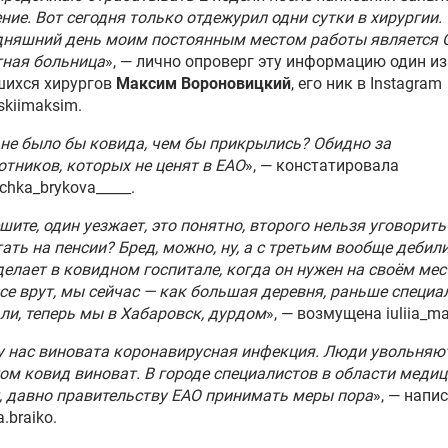
ние. Вот сегодня только отдежурил одни сутки в хирургии. 
одняшний день моим постоянным местом работы является 
тная больница
», — лично опроверг эту информацию один из
шихся хирургов
Максим Вороновицкий
, его ник в Instagram
skiimaksim.
 не было бы ковида, чем бы прикрылись? Обидно за
тников, которых не ценят в ЕАО
», — констатировала
chka_brykova_____.
шите, один уезжает, это понятно, второго нельзя уговорить
ать на пенсии? Бред, можно, ну, а с третьим вообще дебил
делает в ковидном госпитале, когда он нужен на своём мес
се врут, мы сейчас — как большая деревня, раньше специа
ли, теперь мы в Хабаровск, дурдом
», — возмущена iuliia_ma
у нас виновата коронавирусная инфекция. Люди увольняютс
том ковид виноват. В городе специалистов в области меди
, давно правительству ЕАО принимать меры пора
», — напи
a.braiko.