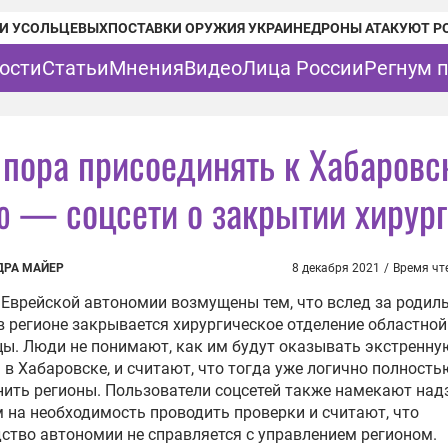
И УСОЛЬЦЕВЫХ
ПОСТАВКИ ОРУЖИЯ УКРАИНЕ
ДРОНЫ АТАКУЮТ Р
ости
Статьи
Мнения
Видео
Лица России
Регнум 
 пора присоединять к Хабаровс
ю — соцсети о закрытии хирур
ДРА МАЙЕР
8 декабря 2021
/
Время чт
Еврейской автономии возмущены тем, что вслед за роди
 регионе закрывается хирургическое отделение областной
ы. Люди не понимают, как им будут оказывать экстренну
в Хабаровске, и считают, что тогда уже логично полность
ить регионы. Пользователи соцсетей также намекают на
 на необходимость проводить проверки и считают, что
ство автономии не справляется с управлением регионом.