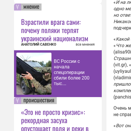
«
И на л
мнение
одно ме
но отве
Взрастили врага сами:
Никаког
почему поляки терпят
подчерк
украинский национализм
«
Какой 
АНАТОЛИЙ САВЕНКО
все мнения
«
Что же
(alisa90
Страшн
ВС России с
(vit.gr), 
начала
(uyliyaul
спецоперации
(vladimi
сбили более 200
тыс.
пришло
беспилотников
комплек
ВСУ
(panchi
происшествия
Очень м
«Это не просто кризис»:
не спра
рекордная засуха
опустошает поля и реки в
«
Вот он