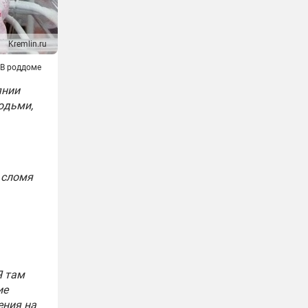
Kremlin.ru
В роддоме
янии
юдьми,
 сломя
Я там
ие
ения на