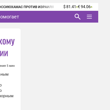
$ 81.41
€ 94.06
ОССИЮ
ХАМАС ПРОТИВ ИЗРАИЛЯ
помогает
кому
гии
ения 5 мин
льным
ю
ю
дзорным