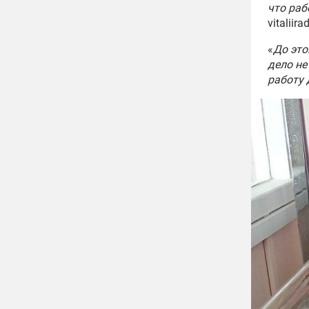
что раб
vitaliira
«
До это
дело не
работу 