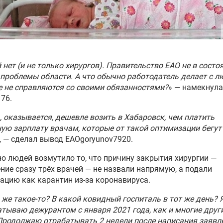
 нет (и не только хирургов). Правительство ЕАО не в состо
проблемы области. А что обычно работодатель делает с л
 не справляются со своими обязанностями?
» — намекнула
76.
, оказывается, дешевле возить в Хабаровск, чем платить
ую зарплату врачам, которые от такой оптимизации бегут
, — сделал вывод ЕАОgoryunov7920.
о людей возмутило то, что причину закрытия хирургии —
ние сразу трёх врачей — не назвали напрямую, а подали
цию как карантин из-за коронавируса.
 же такое-то? В какой ковидный госпиталь в тот же день? 
тываю дежурантом с января 2021 года, как и многие друг
Продолжаю отрабатывать 2 недели после написания заявл