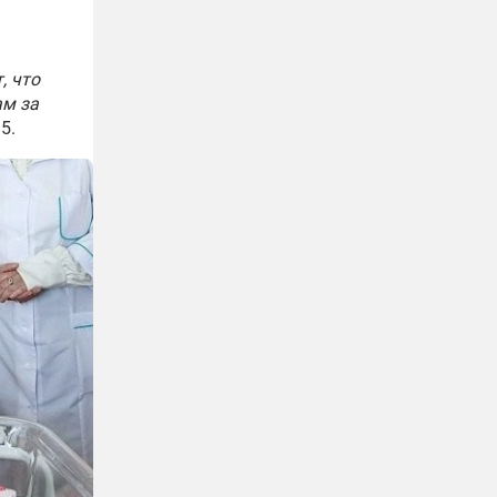
, что
ам за
5.