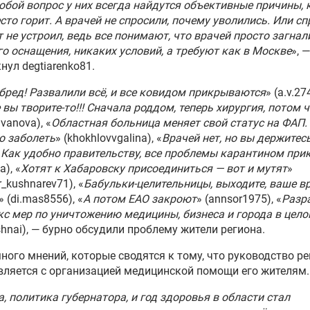
юбой вопрос у них всегда найдутся объективные причины, 
сто горит. А врачей не спросили, почему уволились. Или сп
т не устроил, ведь все понимают, что врачей просто загнали
о оснащения, никаких условий, а требуют как в Москве
», —
нул degtiarenko81.
бред! Развалили всё, и все ковидом прикрываются
» (a.v.27
 вы творите-то!!! Сначала роддом, теперь хирургия, потом 
ivanova), «
Областная больница меняет свой статус на ФАП.
о заболеть
» (khokhlovvgalina), «
Врачей нет, но вы держитесь
«
Как удобно правительству, все проблемы карантином при
a), «
Хотят к Хабаровску присоединиться — вот и мутят
»
r_kushnarev71), «
Бабульки-целительницы, выходите, ваше в
» (di.mas8556), «
А потом ЕАО закроют
» (annsor1975), «
Разр
с мер по уничтожению медицины, бизнеса и города в цел
shnai), — бурно обсудили проблему жители региона.
ного мнений, которые сводятся к тому, что руководство р
вляется с организацией медицинской помощи его жителям.
а, политика губернатора, и год здоровья в области стал