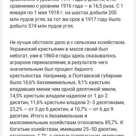
сравнению с уровнем 1916 года — в 16,5 раза. С 1
января по 1 мая 1918 г. на шахтах добыли 200
млн пудов угля, за тот же срок в 1917 году было
добыто 574 млн пудов угля.
Не лучше обстояло дело и с сельским хозяйством.
Украинский крестьянин в массе своей был
небогат, уже в 1860-е годы здесь сказывалось
аграрное перенаселение, в результате чего
значительным был процент бедного
крестьянства. Например, в Полтавской губернии
было 16,6% безземемельных, 9,1% крестьян
владевших менее чем одной десятиной земли,
14,5% крестьян владели наделом от 1 до 2
десятин, 11,6% крестьян владели 2−3 десятинами,
23,2% — от 3 до 6 десятин, и 10,7% — от 6 до 9
десятин. Итого к безземельным и
малоземельным хозяйствам относились 85,7%. К
богатым хозяйствам, имевшим 25−50 десятин,
относилось 1,7%, к средне-зажиточным, имевшим