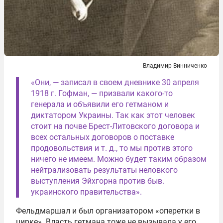
Владимир Винниченко
«Они, — записал в своем дневнике 30 апреля
1918 г. Гофман, — призвали какого-то
генерала и объявили его гетманом и
диктатором Украины. Так как этот человек
стоит на почве Брест-Литовского договора и
всех остальных договоров о поставке
продовольствия и т. д., то мы против этого
ничего не имеем. Можно будет таким образом
нейтрализовать результаты неловкого
выступления Эйхгорна против быв.
украинского правительства».
Фельдмаршал и был организатором «оперетки в
цирке». Власть гетмана тоже не вызывала у его