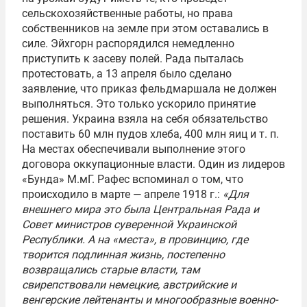
сельскохозяйственные работы, но права
собственников на земле при этом оставались в
силе. Эйхгорн распорядился немедленно
приступить к засеву полей. Рада пыталась
протестовать, а 13 апреля было сделано
заявление, что приказ фельдмаршала не должен
выполняться. Это только ускорило принятие
решения. Украина взяла на себя обязательство
поставить 60 млн пудов хлеба, 400 млн яиц и т. п.
На местах обеспечивали выполнение этого
договора оккупационные власти. Один из лидеров
«Бунда» М.мГ. Рафес вспоминал о том, что
происходило в марте — апреле 1918 г.:
«Для
внешнего мира это была Центральная Рада и
Совет министров суверенной Украинской
Республики. А на «места», в провинцию, где
творится подлинная жизнь, постепенно
возвращались старые власти, там
свирепствовали немецкие, австрийские и
венгерские лейтенанты и многообразные военно-