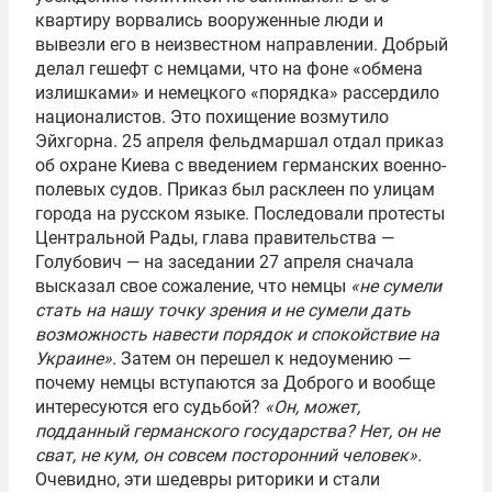
квартиру ворвались вооруженные люди и
вывезли его в неизвестном направлении. Добрый
делал гешефт с немцами, что на фоне «обмена
излишками» и немецкого «порядка» рассердило
националистов. Это похищение возмутило
Эйхгорна. 25 апреля фельдмаршал отдал приказ
об охране Киева с введением германских военно-
полевых судов. Приказ был расклеен по улицам
города на русском языке. Последовали протесты
Центральной Рады, глава правительства —
Голубович — на заседании 27 апреля сначала
высказал свое сожаление, что немцы
«не сумели
стать на нашу точку зрения и не сумели дать
возможность навести порядок и спокойствие на
Украине».
Затем он перешел к недоумению —
почему немцы вступаются за Доброго и вообще
интересуются его судьбой?
«Он, может,
подданный германского государства? Нет, он не
сват, не кум, он совсем посторонний человек».
Очевидно, эти шедевры риторики и стали