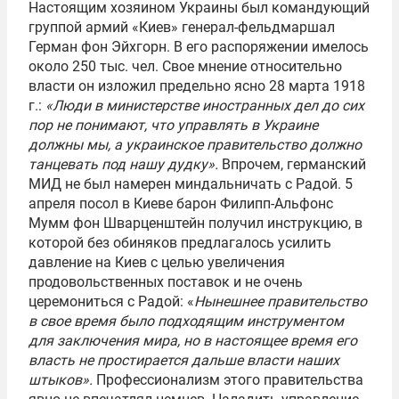
Настоящим хозяином Украины был командующий
группой армий «Киев» генерал-фельдмаршал
Герман фон Эйхгорн. В его распоряжении имелось
около 250 тыс. чел. Свое мнение относительно
власти он изложил предельно ясно 28 марта 1918
г.:
«Люди в министерстве иностранных дел до сих
пор не понимают, что управлять в Украине
должны мы, а украинское правительство должно
танцевать под нашу дудку».
Впрочем, германский
МИД не был намерен миндальничать с Радой. 5
апреля посол в Киеве барон Филипп-Альфонс
Мумм фон Шварценштейн получил инструкцию, в
которой без обиняков предлагалось усилить
давление на Киев с целью увеличения
продовольственных поставок и не очень
церемониться с Радой: «
Нынешнее правительство
в свое время было подходящим инструментом
для заключения мира, но в настоящее время его
власть не простирается дальше власти наших
штыков».
Профессионализм этого правительства