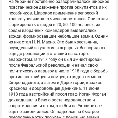
На Украине постепенно разворачивалось широкое
повстанческое движение против оккупантов и их
пособников. Широкое применение репрессий
только увеличивало число повстанцев. Они стали
формировать отряды в 20, 50, 100 человек, из
среды избранных командиров выдвигались
вожди, формировавшие небольшие армии. Одним
из них стал Н. И. Махно. Это был крестьянин,
осужденный за участие в аграрных беспорядках
еще до революции и ставший на каторге
анархистом. В 1917 году он был амнистирован
после Февральской революции и начал свою
политическую карьеру в июле 1918 года с борьбы
против австрийцев и немцев, отрядов гетмана
Скоропадского, а затем и Директории, казаков
Краснова и добровольцев Деникина. 11 июня
1918 года австрийский посол граф Иоган Форгач
докладывал в Вену о росте недовольства и
сопротивления и о том, что бои на Украине все
еще не закончились. Он надеялся на быстрое
преодоление этих проблем с помощью армии.