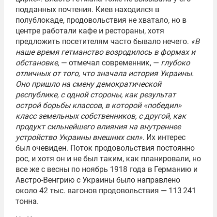
подданных почтения. Киев находился в
полублокаде, продовольствия не хватало, но в
центре работали кафе и рестораны, хотя
предложить посетителям часто бывало нечего.
«В
наше время гетманство возродилось в формах и
обстановке,
— отмечал современник, —
глубоко
отличных от того, что значала история Украины.
Оно пришло на смену демократической
республике, с одной стороны, как результат
острой борьбы классов, в которой «победил»
класс земельных собственников, с другой, как
продукт сильнейшего влияния на внутреннее
устройство Украины внешних сил».
Их интерес
был очевиден. Поток продовольствия постоянно
рос, и хотя он и не был таким, как планировали, но
все же с весны по ноябрь 1918 года в Германию и
Австро-Венгрию с Украины было направлено
около 42 тыс. вагонов продовольствия — 113 241
тонна.