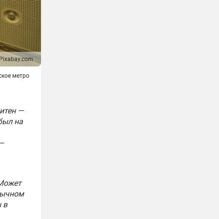
Pixabay.com
ское метро
итен —
был на
 —
 Может
бычном
 в