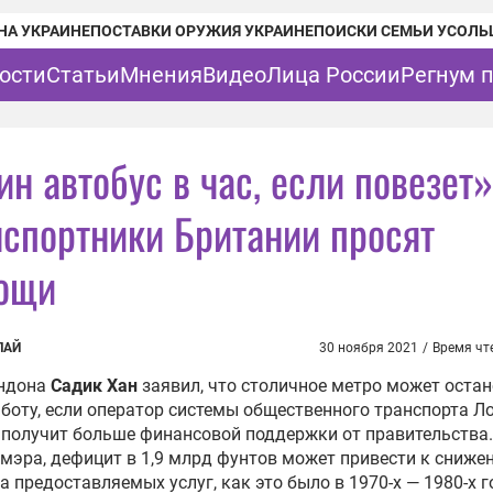
НА УКРАИНЕ
ПОСТАВКИ ОРУЖИЯ УКРАИНЕ
ПОИСКИ СЕМЬИ УСОЛЬ
ости
Статьи
Мнения
Видео
Лица России
Регнум 
ин автобус в час, если повезет
нспортники Британии просят
ощи
ПАЙ
30 ноября 2021
/
Время чт
ндона
Садик Хан
заявил, что столичное метро может оста
боту, если оператор системы общественного транспорта Л
е получит больше финансовой поддержки от правительства.
мэра, дефицит в 1,9 млрд фунтов может привести к сниже
а предоставляемых услуг, как это было в 1970-х — 1980-х г