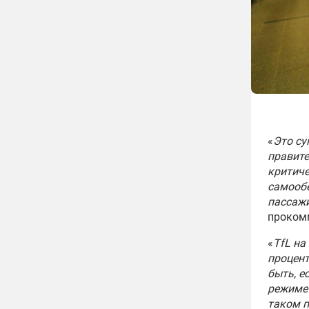
«
Это су
правите
критиче
самообе
пассажи
проком
«
TfL на
процент
быть, е
режиме 
таком 