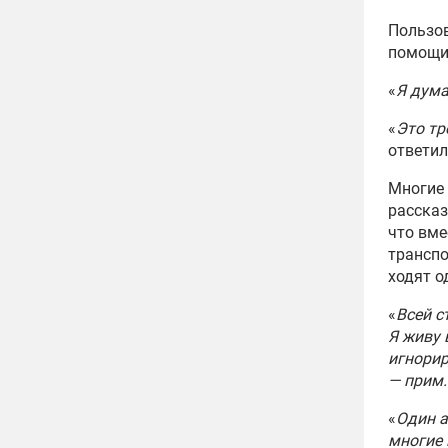
Пользов
помощи 
«
Я дума
«
Это тр
ответи
Многие 
рассказ
что вме
транспо
ходят о
«
Всей с
Я живу 
игнорир
— прим.
«
Один а
многие 