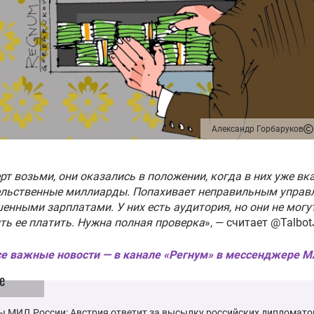
Александр Горбаруков
ерт возьми, они оказались в положении, когда в них уже вк
ельственные миллиарды. Попахивает неправильным управ
енными зарплатами. У них есть аудитория, но они не могу
ть ее платить. Нужна полная проверка
», — считает @Talbo
е важные новости — в канале «Регнум» в мессенджере 
е
ы МИД России: Австрия ответит за высылку российских дипломато