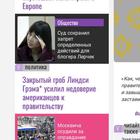
Европе
Общество
Суд сохранил
запрет
определенных
действий для
блогера Лерчек
политика
Закрытый гроб Линдси
«
Как, ч
правит
Грэма* усилил недоверие
и завыш
американцев к
застави
правительству
Вс
читайт
Москвича
также
осудили за
оправдание
Замглав