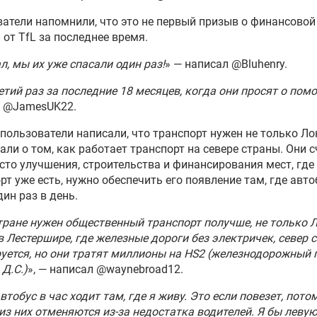
атели напомнили, что это не первый призыв о финансовой
от TfL за последнее время.
л, мы их уже спасали один раз!
» — написал @Bluhenry.
етий раз за последние 18 месяцев, когда они просят о пом
л @JamesUK22.
пользователи написали, что транспорт нужен не только Ло
али о том, как работает транспорт на севере страны. Они 
сто улучшения, строительства и финансирования мест, где
рт уже есть, нужно обеспечить его появление там, где авт
дин раз в день.
тране нужен общественный транспорт получше, не только 
в Лестершире, где железные дороги без электричек, север 
уется, но они тратят миллионы на HS2 (железнодорожный 
 Д.С.)
», — написал @waynebroad12.
втобус в час ходит там, где я живу. Это если повезет, пото
из них отменяются из-за недостатка водителей. Я бы левую