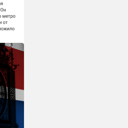
ля
 Он
о метро
и от
вложило