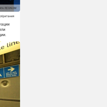
ИА REGNUM
обритания
уации
яли
ции.