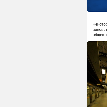
Некотор
виноват
обществ