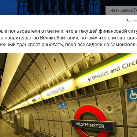
Иван Шилов
Велик
ые пользователи отметили, что в текущей финансовой сит
о правительство Великобритании, потому что они заставл
енный транспорт работать, пока все сидели на самоизоля