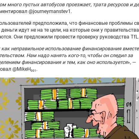
м много пустых автобусов проезжает, трата ресурсов и д
ментировал @journeymanstev1.
ользователей предположила, что финансовые проблемы с
о деньги идут не на те цели, на которые они у правительства
ются. Они предложили провести проверку руководства TfL
 как неправильное использование финансирования вместе
ельством. Нам надо нанять кого-то, чтобы он следил за
елением финансирования и тем, как оно используется
», —
товал @MikeH
.
001