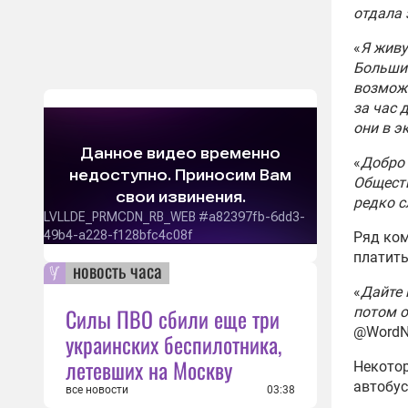
отдала 
«
Я живу
Большин
возможн
за час 
они в э
«
Добро 
Обществ
редко с
Ряд ком
платить
новость часа
«
Дайте 
Силы ПВО сбили еще три
потом о
@WordN
украинских беспилотника,
летевших на Москву
Некото
автобус
все новости
03:38