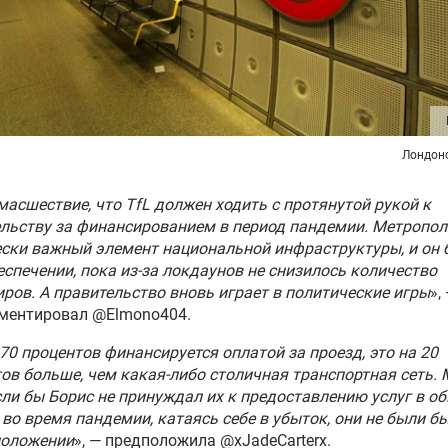
Лондон
масшествие, что TfL должен ходить с протянутой рукой к
льству за финансированием в период пандемии. Метропол
ски важный элемент национальной инфраструктуры, и он 
спечении, пока из-за локдаунов не снизилось количество
ров. А правительство вновь играет в политические игры
»,
ментировал @Elmono404.
 70 процентов финансируется оплатой за проезд, это на 20
ов больше, чем какая-либо столичная транспортная сеть.
сли бы Борис не принуждал их к предоставлению услуг в о
во время пандемии, катаясь себе в убыток, они не были бы
положении
», — предположила @xJadeCarterx.