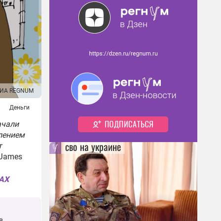
ИА REGNUM
Деньги
ачали
лением
сво на украине
т
tJames
MAX
в