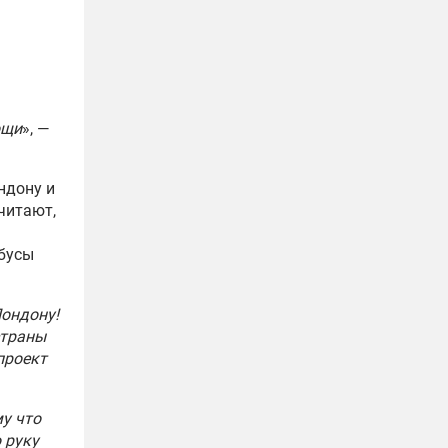
ощи
», —
ндону и
считают,
обусы
Лондону!
страны
проект
му что
 руку