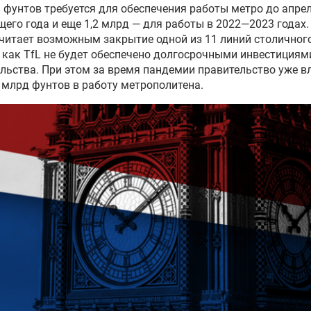
 фунтов требуется для обеспечения работы метро до апре
его года и еще 1,2 млрд — для работы в 2022—2023 годах.
читает возможным закрытие одной из 11 линий столичног
, как TfL не будет обеспечено долгосрочными инвестициям
льства. При этом за время пандемии правительство уже 
 млрд фунтов в работу метрополитена.