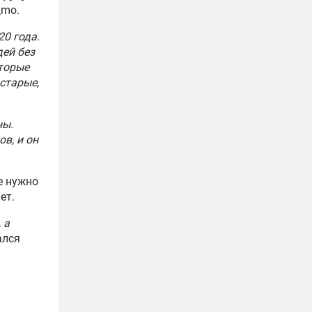
_mo.
20 года.
дей без
оторые
старые,
ны.
в, и он
е нужно
ет.
 а
ался