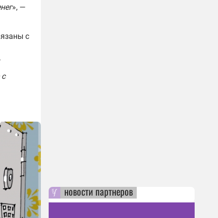
енег
», —
вязаны с
.
 с
новости партнеров