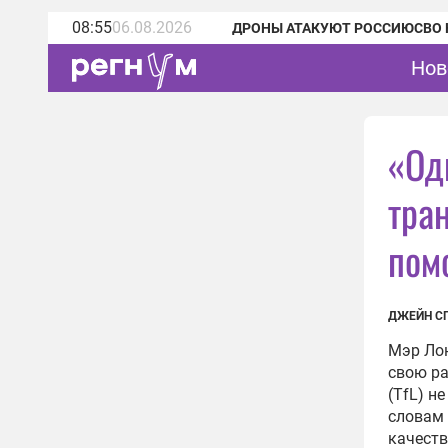
08:55
06.08.2026
ДРОНЫ АТАКУЮТ РОССИЮ
СВО 
Нов
«Од
тра
пом
ДЖЕЙН С
Мэр Ло
свою ра
(TfL) н
словам 
качеств