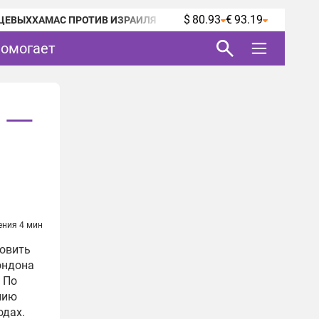
$ 80.93
€ 93.19
ЦЕВЫХ
ХАМАС ПРОТИВ ИЗРАИЛЯ
помогает
» —
ения 4 мин
новить
ондона
 По
нию
одах.