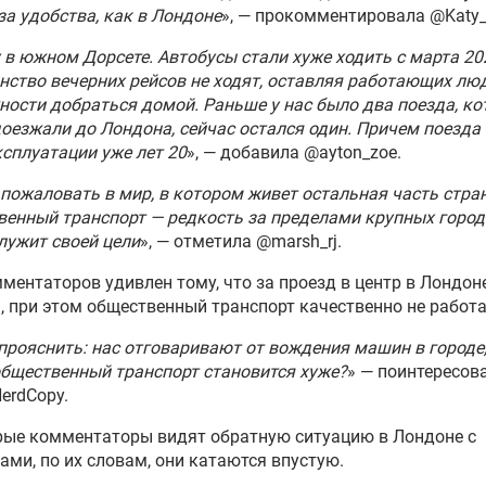
за удобства, как в Лондоне
», — прокомментировала @Katy
 в южном Дорсете. Автобусы стали хуже ходить с марта 20
ство вечерних рейсов не ходят, оставляя работающих лю
ости добраться домой. Раньше у нас было два поезда, к
доезжали до Лондона, сейчас остался один. Причем поезда 
ксплуатации уже лет 20
», — добавила @ayton_zoe.
пожаловать в мир, в котором живет остальная часть стра
енный транспорт — редкость за пределами крупных городо
лужит своей цели
», — отметила @marsh_rj.
ментаторов удивлен тому, что за проезд в центр в Лондон
, при этом общественный транспорт качественно не работа
прояснить: нас отговаривают от вождения машин в городе,
бщественный транспорт становится хуже?
» — поинтересов
erdCopy.
рые комментаторы видят обратную ситуацию в Лондоне с
ами, по их словам, они катаются впустую.