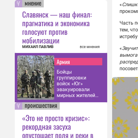
мнение
«
Слишко
проком
Славянск — наш финал:
прагматика и экономика
Часть п
голосуют против
тем, чт
истребу
мобилизации
МИХАИЛ ПАВЛИВ
все мнения
«
Звучит
вымогат
Армия
распред
посове
Бойцы
группировки
войск «Юг»
эвакуировали
мирных жителей
из
происшествия
Константиновки
«Это не просто кризис»:
рекордная засуха
опустошает поля и реки в