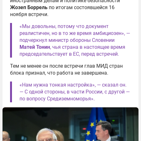
иностранным делам и политике безопасности
Жозеп Боррель
по итогам состоявшейся 16
ноября встречи.
«Мы довольны, потому что документ
реалистичен, но в то же время амбициозен», —
подчеркнул министр обороны Словении
Матей Тонин
, чья страна в настоящее время
председательствует в ЕС, перед встречей.
Тем не менее он после встречи глав МИД стран
блока признал, что работа не завершена.
«Нам нужна тонкая настройка», — сказал он.
— С одной стороны, в части России, с другой —
по вопросу Средиземноморья».