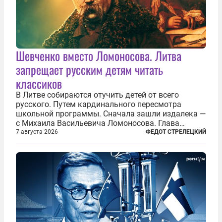
Шевченко вместо Ломоносова. Литва
запрещает русским детям читать
классиков
В Литве собираются отучить детей от всего
русского. Путем кардинального пересмотра
школьной программы. Сначала зашли издалека —
с Михаила Васильевича Ломоносова. Глава
правительства Литвы Миндаугас Синкявичюс
7 августа 2026
ФЕДОТ СТРЕЛЕЦКИЙ
предложил исключить его тексты из программ
общего образования. Мотивировал он это тем,
что...