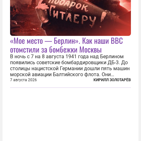
«Мое место — Берлин». Как наши ВВС
отомстили за бомбежки Москвы
В ночь с 7 на 8 августа 1941 года над Берлином
появились советские бомбардировщики ДБ-3. До
столицы нацистской Германии дошли пять машин
морской авиации Балтийского флота. Они
сбросили бомбы на город, который в тот момент
7 августа 2026
КИРИЛЛ ЗОЛОТАРЁВ
жил в полной уверенности, что война идет где-то
далеко на востоке, Красная...