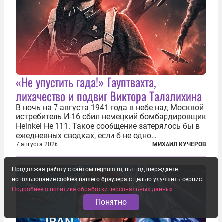
«Не упустить гада!» Гауптвахта,
лихачество и подвиг Виктора Талалихина
В ночь на 7 августа 1941 года в небе над Москвой
истребитель И-16 сбил немецкий бомбардировщик
Heinkel He 111. Такое сообщение затерялось бы в
ежедневных сводках, если б не одно
обстоятельство. Это был один из первых в
7 августа 2026
МИХАИЛ КУЧЕРОВ
истории отечественной авиации ночных таранов.
У пилота — младшего лейтенанта...
Продолжая работу с сайтом regnum.ru, вы подтверждаете
использование cookies вашего браузера с целью улучшить сервис.
Подробнее о политике обработки персональных данных
Понятно