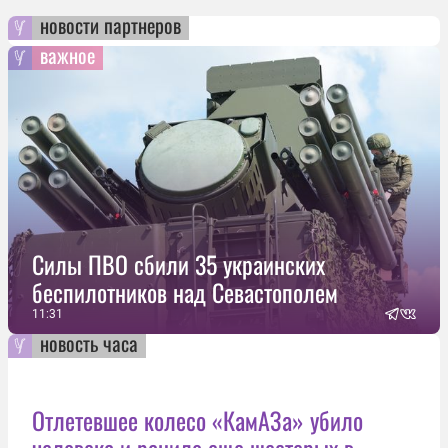
новости партнеров
важное
Силы ПВО сбили 35 украинских
беспилотников над Севастополем
11:31
новость часа
Отлетевшее колесо «КамАЗа» убило
человека и ранило еще шестерых в