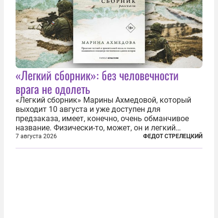
«Легкий сборник»: без человечности
врага не одолеть
«Легкий сборник» Марины Ахмедовой, который
выходит 10 августа и уже доступен для
предзаказа, имеет, конечно, очень обманчивое
название. Физически-то, может, он и легкий
относительно. Но метафизически —
7 августа 2026
ФЕДОТ СТРЕЛЕЦКИЙ
безотносительно тяжелый. Десять рассказов,
каждый из которых напрямую или косвенно (в
основном —...