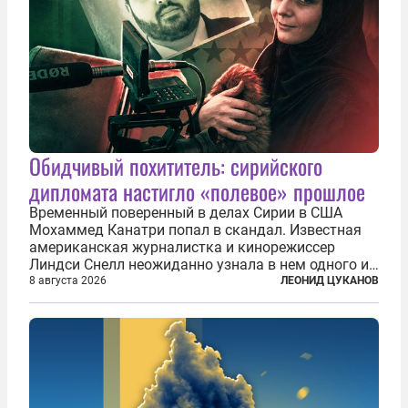
Обидчивый похититель: сирийского
дипломата настигло «полевое» прошлое
Временный поверенный в делах Сирии в США
Мохаммед Канатри попал в скандал. Известная
американская журналистка и кинорежиссер
Линдси Снелл неожиданно узнала в нем одного из
бандитов, похитивших ее в сирийском Алеппо в
8 августа 2026
ЛЕОНИД ЦУКАНОВ
2016 году. Журналистка убеждена, что Канатри, в
то время известный под подпольным...