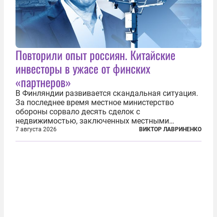
Повторили опыт россиян. Китайские
инвесторы в ужасе от финских
«партнеров»
В Финляндии развивается скандальная ситуация.
За последнее время местное министерство
обороны сорвало десять сделок с
недвижимостью, заключенных местными
фирмами с китайским капиталом. Чиновники
7 августа 2026
ВИКТОР ЛАВРИНЕНКО
заявили, что они могли заключаться с целью
создания в Финляндии шпионской сети, чтобы
следить за...