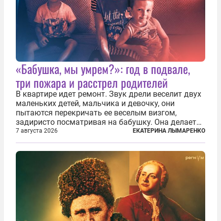
«Бабушка, мы умрем?»: год в подвале,
три пожара и расстрел родителей
В квартире идет ремонт. Звук дрели веселит двух
маленьких детей, мальчика и девочку, они
пытаются перекричать ее веселым визгом,
задиристо посматривая на бабушку. Она делает
им замечание, но внуки чувствуют, что она
7 августа 2026
ЕКАТЕРИНА ЛЫМАРЕНКО
сердится невсерьез. И это правда: дрель, конечно,
сверлит противно, но всё...