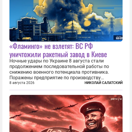
«Фламинго» не взлетят: ВС РФ
уничтожили ракетный завод в Киеве
Ночные удары по Украине 8 августа стали
продолжением последовательной работы по
снижению военного потенциала противника.
Поражены предприятие по производству
крылатых ракет, крупный склад топлива и два
8 августа 2026
НИКОЛАЙ САЛАТСКИЙ
сухогруза с военными грузами. Дополнительно
нанесены удары по объектам в ряде городов. В
Киеве...