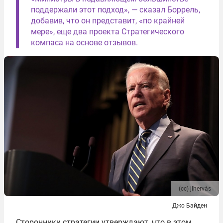
поддержали этот подход», — сказал Боррель,
добавив, что он представит, «по крайней
мере», еще два проекта Стратегического
компаса на основе отзывов.
(сс) jlhervàs
Джо Байден
Сторонники стратегии утверждают, что в этом