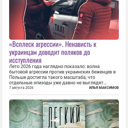
«Всплеск агрессии». Ненависть к
украинцам доводит поляков до
исступления
Лето 2026 года наглядно показало: волна
бытовой агрессии против украинских беженцев в
Польше достигла такого масштаба, что
отдельные эпизоды уже давно не выглядят
случайными. Поляки, судя по происходящему,
7 августа 2026
ИЛЬЯ МАКСИМОВ
буквально теряют рассудок от ненависти к
украинским беженцам, и каждый новый случай
по-своему...