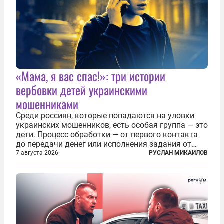
«Мама, я вас спас!»: три истории
вербовки детей украинскими
мошенниками
Среди россиян, которые попадаются на уловки
украинских мошенников, есть особая группа — это
дети. Процесс обработки — от первого контакта
до передачи денег или исполнения задания от
кураторов может занять от двух часов до
7 августа 2026
РУСЛАН МИКАИЛОВ
нескольких месяцев. Детей превращают в
послушных исполнителей, которые...