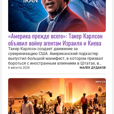
«Америка прежде всего»: Такер Карлсон
объявил войну агентам Израиля и Киева
Такер Карлсон создает движение за
суверенизацию США. Американский подкастер
выпустил большой манифест, в котором призвал
бороться с иностранным влиянием в Штатах, в
первую очередь имея в виду Израиль. А также
6 августа 2026
МАЛЕК ДУДАКОВ
прекратить заморские войны, выплатить
репарации Ирану, остановить прием мигрантов...