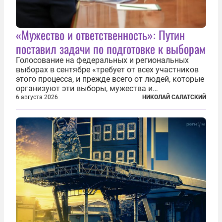
«Мужество и ответственность»: Путин
поставил задачи по подготовке к выборам
Голосование на федеральных и региональных
выборах в сентябре «требует от всех участников
этого процесса, и прежде всего от людей, которые
организуют эти выборы, мужества и
ответственного отношения к формированию
6 августа 2026
НИКОЛАЙ САЛАТСКИЙ
власти», — подчеркнул президент Владимир Путин
на состоявшейся 5 августа в Кремле...