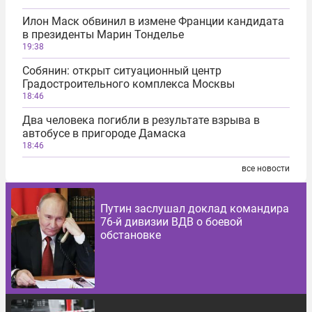
Илон Маск обвинил в измене Франции кандидата
в президенты Марин Тонделье
19:38
Собянин: открыт ситуационный центр
Градостроительного комплекса Москвы
18:46
Два человека погибли в результате взрыва в
автобусе в пригороде Дамаска
18:46
все новости
Путин заслушал доклад командира
76-й дивизии ВДВ о боевой
обстановке