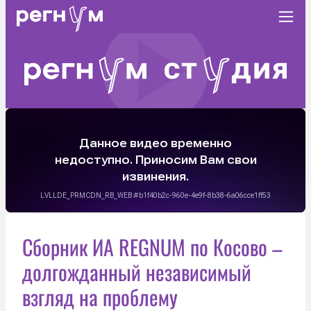
Сборник ИА REGNUM по Косово –
долгожданный независимый
взгляд на проблему