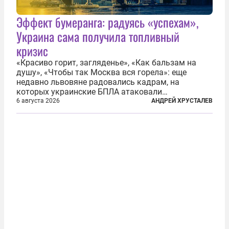
Эффект бумеранга: радуясь «успехам»,
Украина сама получила топливный
кризис
«Красиво горит, загляденье», «Как бальзам на
душу», «Чтобы так Москва вся горела»: еще
недавно львовяне радовались кадрам, на
которых украинские БПЛА атаковали
нефтеперерабатывающие предприятия России. В
6 августа 2026
АНДРЕЙ ХРУСТАЛЕВ
скором времени оказалось, что в «эту игру можно
играть вдвоем» — российские дроны только за...