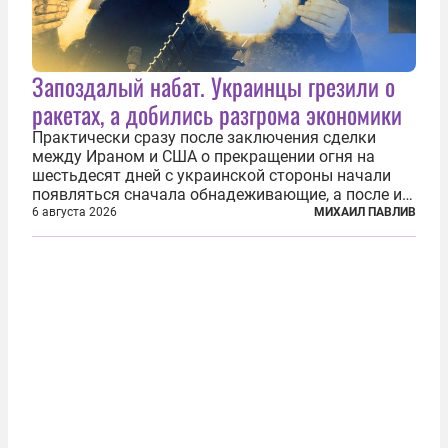
Запоздалый набат. Украинцы грезили о
ракетах, а добились разгрома экономики
Практически сразу после заключения сделки
между Ираном и США о прекращении огня на
шестьдесят дней с украинской стороны начали
появляться сначала обнадеживающие, а после и
вовсе бравурные заявления про некий «перелом»
6 августа 2026
МИХАИЛ ПАВЛИВ
в войне. Вероятно, в сознании первых лиц
киевского режима и стоящих за ними...