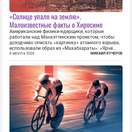
«Солнце упало на землю».
Малоизвестные факты о Хиросиме
Американские физики-ядерщики, которые
работали над Манхэттенским проектом, чтобы
доходчиво описать «картинку» атомного взрыва,
использовали образ из «Махабхараты»: «Ярче
тысячи солнц пылало это пламя». Не все жители
6 августа 2026
МИХАИЛ КУЧЕРОВ
японских городов Хиросимы и Нагасаки, на
которых США в августе 1945 года поставили...