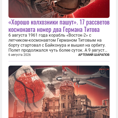
«Хорошо колхозники пашут». 17 рассветов
космонавта номер два Германа Титова
6 августа 1961 года корабль «Восток-2» с
летчиком-космонавтом Германом Титовым на
борту стартовал с Байконура и вышел на орбиту.
Полет продолжался чуть более суток. А 9 августа
второй человек в космосе получил звезду Героя
6 августа 2026
АРТЕМИЙ ШАРАПОВ
Советского Союза и орден Ленина. Миссия Титова
зачастую находится несколько...