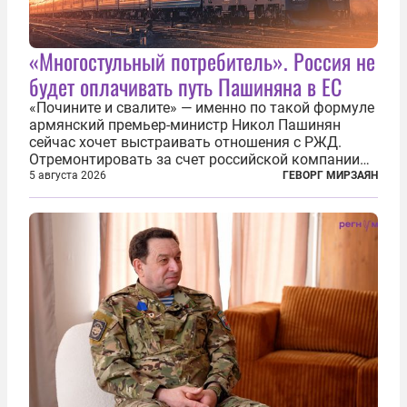
«Многостульный потребитель». Россия не
будет оплачивать путь Пашиняна в ЕС
«Почините и свалите» — именно по такой формуле
армянский премьер-министр Никол Пашинян
сейчас хочет выстраивать отношения с РЖД.
Отремонтировать за счет российской компании
железнодорожную инфраструктуру в районе
5 августа 2026
ГЕВОРГ МИРЗАЯН
прохождения TRIPP (коридора, который должен
связать Азербайджан и Турцию через...