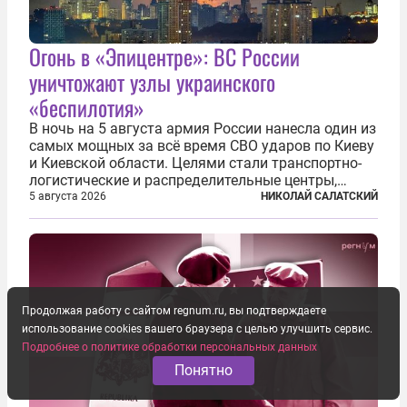
Огонь в «Эпицентре»: ВС России
уничтожают узлы украинского
«беспилотия»
В ночь на 5 августа армия России нанесла один из
самых мощных за всё время СВО ударов по Киеву
и Киевской области. Целями стали транспортно-
логистические и распределительные центры,
которые ВСУ использовали для хранения и
5 августа 2026
НИКОЛАЙ САЛАТСКИЙ
доставки вооружений и грузов военного
назначения. Атака также «накрыла»...
Продолжая работу с сайтом regnum.ru, вы подтверждаете
использование cookies вашего браузера с целью улучшить сервис.
Подробнее о политике обработки персональных данных
Понятно