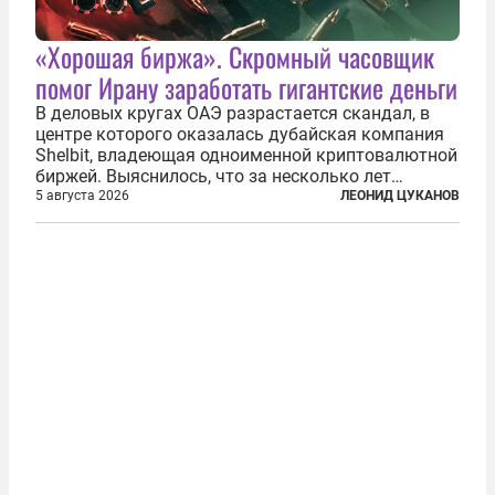
«Хорошая биржа». Скромный часовщик
помог Ирану заработать гигантские деньги
В деловых кругах ОАЭ разрастается скандал, в
центре которого оказалась дубайская компания
Shelbit, владеющая одноименной криптовалютной
биржей. Выяснилось, что за несколько лет
существования через Shelbit прошло не менее 4
5 августа 2026
ЛЕОНИД ЦУКАНОВ
млрд долларов в криптовалюте, принадлежащих
иранским чиновникам и силовикам...