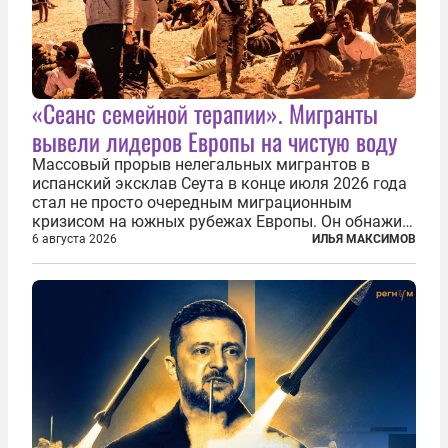
«Сеанс семейной терапии». Мигранты
вывели лидеров Европы на чистую воду
Массовый прорыв нелегальных мигрантов в
испанский эксклав Сеута в конце июля 2026 года
стал не просто очередным миграционным
кризисом на южных рубежах Европы. Он обнажил
фундаментальный раскол внутри Евросоюза,
6 августа 2026
ИЛЬЯ МАКСИМОВ
продемонстрировав, что десятилетиями
выстраивавшаяся миграционная политика ЕС
зашла в...