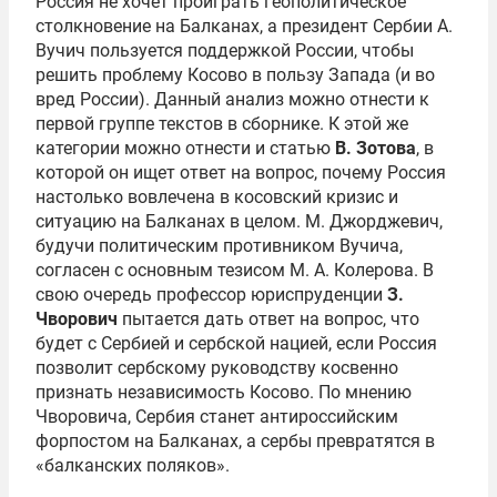
Россия не хочет проиграть геополитическое
столкновение на Балканах, а президент Сербии А.
Вучич пользуется поддержкой России, чтобы
решить проблему Косово в пользу Запада (и во
вред России). Данный анализ можно отнести к
первой группе текстов в сборнике. К этой же
категории можно отнести и статью
В. Зотова
, в
которой он ищет ответ на вопрос, почему Россия
настолько вовлечена в косовский кризис и
ситуацию на Балканах в целом. М. Джорджевич,
будучи политическим противником Вучича,
согласен с основным тезисом М. А. Колерова. В
свою очередь профессор юриспруденции
З.
Чворович
пытается дать ответ на вопрос, что
будет с Сербией и сербской нацией, если Россия
позволит сербскому руководству косвенно
признать независимость Косово. По мнению
Чворовича, Сербия станет антироссийским
форпостом на Балканах, а сербы превратятся в
«балканских поляков».