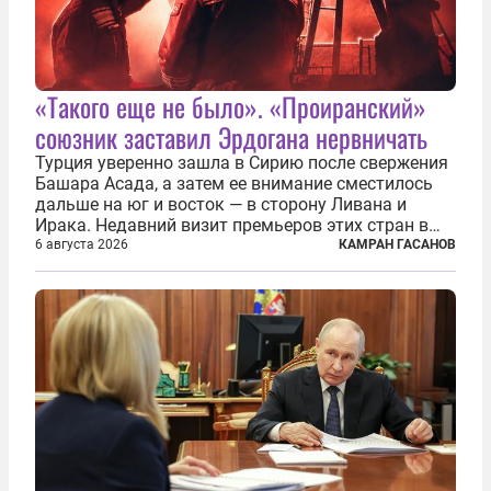
«Такого еще не было». «Проиранский»
союзник заставил Эрдогана нервничать
Турция уверенно зашла в Сирию после свержения
Башара Асада, а затем ее внимание сместилось
дальше на юг и восток — в сторону Ливана и
Ирака. Недавний визит премьеров этих стран в
Анкару, договоры об участии турецкой компании
6 августа 2026
КАМРАН ГАСАНОВ
TPAO в разработке нефти иракского Киркука и
«Дороги развития» подтверждают...