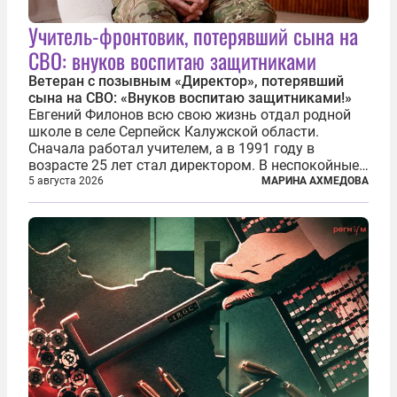
Учитель-фронтовик, потерявший сына на
СВО: внуков воспитаю защитниками
Ветеран с позывным «Директор», потерявший
сына на СВО: «Внуков воспитаю защитниками!»
Евгений Филонов всю свою жизнь отдал родной
школе в селе Серпейск Калужской области.
Сначала работал учителем, а в 1991 году в
возрасте 25 лет стал директором. В неспокойные
90-е он сумел спасти школу от закрытия и со
5 августа 2026
МАРИНА АХМЕДОВА
временем сделал ее лучшей в районе. В 2023 году
в возрасте 57 лет вслед за сыном...