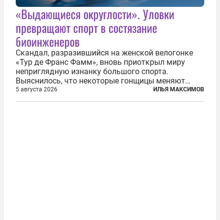
«Выдающиеся округлости». Уловки
превращают спорт в состязание
биоинженеров
Скандал, разразившийся на женской велогонке
«Тур де Франс Фамм», вновь приоткрыл миру
неприглядную изнанку большого спорта.
Выяснилось, что некоторые гонщицы меняют
размер груди ради улучшения аэродинамики. За
5 августа 2026
ИЛЬЯ МАКСИМОВ
фасадом труда, мастерства, упорства и
благородства, которые мы привыкли
ассоциировать с...