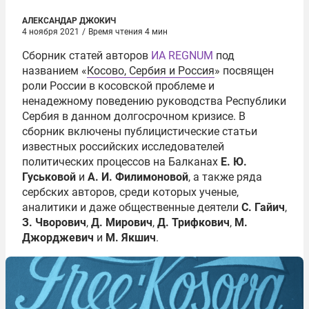
АЛЕКСАНДАР ДЖОКИЧ
4 ноября 2021
/
Время чтения 4 мин
Сборник статей авторов
ИА REGNUM
под
названием «
Косово, Сербия и Россия
» посвящен
роли России в косовской проблеме и
ненадежному поведению руководства Республики
Сербия в данном долгосрочном кризисе. В
сборник включены публицистические статьи
известных российских исследователей
политических процессов на Балканах
Е. Ю.
Гуськовой
и
А. И. Филимоновой
, а также ряда
сербских авторов, среди которых ученые,
аналитики и даже общественные деятели
С. Гайич
,
З. Чворович
,
Д. Мирович
,
Д. Трифкович
,
М.
Джорджевич
и
М. Якшич
.