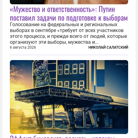
«Мужество и ответственность»: Путин
поставил задачи по подготовке к выборам
Голосование на федеральных и региональных
выборах в сентябре «требует от всех участников
этого процесса, и прежде всего от людей, которые
организуют эти выборы, мужества и
ответственного отношения к формированию
6 августа 2026
НИКОЛАЙ САЛАТСКИЙ
власти», — подчеркнул президент Владимир Путин
на состоявшейся 5 августа в Кремле...