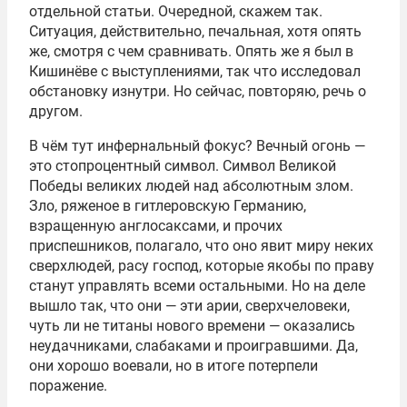
отдельной статьи. Очередной, скажем так.
Ситуация, действительно, печальная, хотя опять
же, смотря с чем сравнивать. Опять же я был в
Кишинёве с выступлениями, так что исследовал
обстановку изнутри. Но сейчас, повторяю, речь о
другом.
В чём тут инфернальный фокус? Вечный огонь —
это стопроцентный символ. Символ Великой
Победы великих людей над абсолютным злом.
Зло, ряженое в гитлеровскую Германию,
взращенную англосаксами, и прочих
приспешников, полагало, что оно явит миру неких
сверхлюдей, расу господ, которые якобы по праву
станут управлять всеми остальными. Но на деле
вышло так, что они — эти арии, сверхчеловеки,
чуть ли не титаны нового времени — оказались
неудачниками, слабаками и проигравшими. Да,
они хорошо воевали, но в итоге потерпели
поражение.