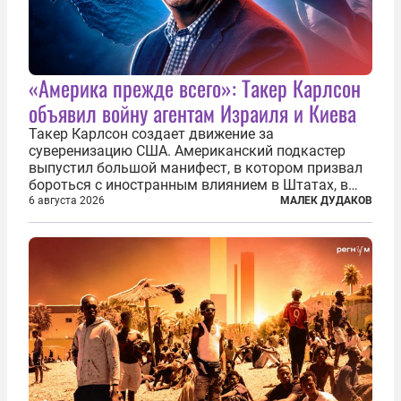
«Америка прежде всего»: Такер Карлсон
объявил войну агентам Израиля и Киева
Такер Карлсон создает движение за
суверенизацию США. Американский подкастер
выпустил большой манифест, в котором призвал
бороться с иностранным влиянием в Штатах, в
первую очередь имея в виду Израиль. А также
6 августа 2026
МАЛЕК ДУДАКОВ
прекратить заморские войны, выплатить
репарации Ирану, остановить прием мигрантов...