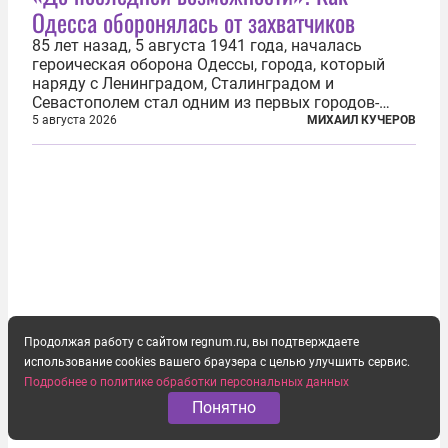
Одесса оборонялась от захватчиков
85 лет назад, 5 августа 1941 года, началась
героическая оборона Одессы, города, который
наряду с Ленинградом, Сталинградом и
Севастополем стал одним из первых городов-
героев. Историки приводят фразу из телеграммы
5 августа 2026
МИХАИЛ КУЧЕРОВ
Иосифа Сталина, датированной сентябрем 1941-
го: «Прошу героических участников обороны...
Продолжая работу с сайтом regnum.ru, вы подтверждаете
использование cookies вашего браузера с целью улучшить сервис.
Подробнее о политике обработки персональных данных
Понятно