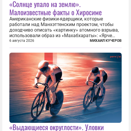
«Солнце упало на землю».
Малоизвестные факты о Хиросиме
Американские физики-ядерщики, которые
работали над Манхэттенским проектом, чтобы
доходчиво описать «картинку» атомного взрыва,
использовали образ из «Махабхараты»: «Ярче
тысячи солнц пылало это пламя». Не все жители
6 августа 2026
МИХАИЛ КУЧЕРОВ
японских городов Хиросимы и Нагасаки, на
которых США в августе 1945 года поставили...
«Выдающиеся округлости». Уловки