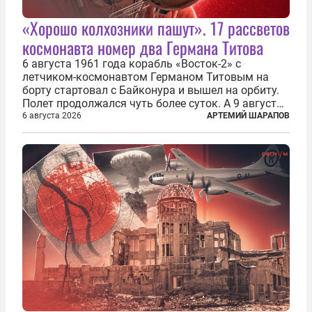
«Хорошо колхозники пашут». 17 рассветов
космонавта номер два Германа Титова
6 августа 1961 года корабль «Восток-2» с
летчиком-космонавтом Германом Титовым на
борту стартовал с Байконура и вышел на орбиту.
Полет продолжался чуть более суток. А 9 августа
второй человек в космосе получил звезду Героя
6 августа 2026
АРТЕМИЙ ШАРАПОВ
Советского Союза и орден Ленина. Миссия Титова
зачастую находится несколько...