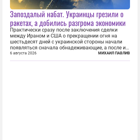
Запоздалый набат. Украинцы грезили о
ракетах, а добились разгрома экономики
Практически сразу после заключения сделки
между Ираном и США о прекращении огня на
шестьдесят дней с украинской стороны начали
появляться сначала обнадеживающие, а после и
вовсе бравурные заявления про некий «перелом»
6 августа 2026
МИХАИЛ ПАВЛИВ
в войне. Вероятно, в сознании первых лиц
киевского режима и стоящих за ними...