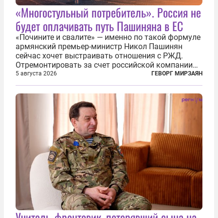
«Многостульный потребитель». Россия не
будет оплачивать путь Пашиняна в ЕС
«Почините и свалите» — именно по такой формуле
армянский премьер-министр Никол Пашинян
сейчас хочет выстраивать отношения с РЖД.
Отремонтировать за счет российской компании
железнодорожную инфраструктуру в районе
5 августа 2026
ГЕВОРГ МИРЗАЯН
прохождения TRIPP (коридора, который должен
связать Азербайджан и Турцию через...
Учитель-фронтовик, потерявший сына на