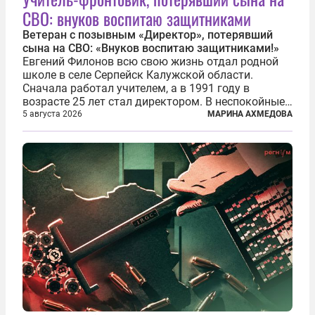
СВО: внуков воспитаю защитниками
Ветеран с позывным «Директор», потерявший
сына на СВО: «Внуков воспитаю защитниками!»
Евгений Филонов всю свою жизнь отдал родной
школе в селе Серпейск Калужской области.
Сначала работал учителем, а в 1991 году в
возрасте 25 лет стал директором. В неспокойные
90-е он сумел спасти школу от закрытия и со
5 августа 2026
МАРИНА АХМЕДОВА
временем сделал ее лучшей в районе. В 2023 году
в возрасте 57 лет вслед за сыном...