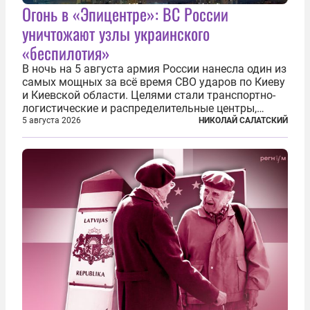
Огонь в «Эпицентре»: ВС России
уничтожают узлы украинского
«беспилотия»
В ночь на 5 августа армия России нанесла один из
самых мощных за всё время СВО ударов по Киеву
и Киевской области. Целями стали транспортно-
логистические и распределительные центры,
которые ВСУ использовали для хранения и
5 августа 2026
НИКОЛАЙ САЛАТСКИЙ
доставки вооружений и грузов военного
назначения. Атака также «накрыла»...