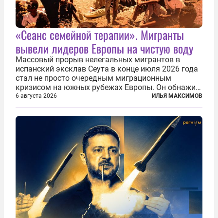
«Сеанс семейной терапии». Мигранты
вывели лидеров Европы на чистую воду
Массовый прорыв нелегальных мигрантов в
испанский эксклав Сеута в конце июля 2026 года
стал не просто очередным миграционным
кризисом на южных рубежах Европы. Он обнажил
фундаментальный раскол внутри Евросоюза,
6 августа 2026
ИЛЬЯ МАКСИМОВ
продемонстрировав, что десятилетиями
выстраивавшаяся миграционная политика ЕС
зашла в...