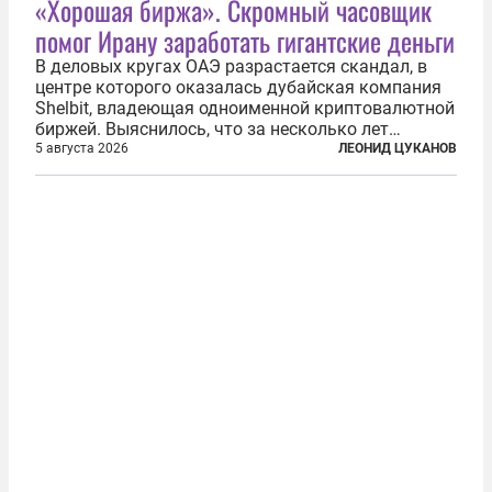
«Хорошая биржа». Скромный часовщик
помог Ирану заработать гигантские деньги
В деловых кругах ОАЭ разрастается скандал, в
центре которого оказалась дубайская компания
Shelbit, владеющая одноименной криптовалютной
биржей. Выяснилось, что за несколько лет
существования через Shelbit прошло не менее 4
5 августа 2026
ЛЕОНИД ЦУКАНОВ
млрд долларов в криптовалюте, принадлежащих
иранским чиновникам и силовикам...