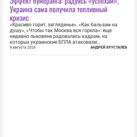
Эффект бумеранга: радуясь «успехам»,
Украина сама получила топливный
кризис
«Красиво горит, загляденье», «Как бальзам на
душу», «Чтобы так Москва вся горела»: еще
недавно львовяне радовались кадрам, на
которых украинские БПЛА атаковали
нефтеперерабатывающие предприятия России. В
6 августа 2026
АНДРЕЙ ХРУСТАЛЕВ
скором времени оказалось, что в «эту игру можно
играть вдвоем» — российские дроны только за...