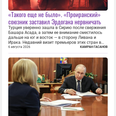
«Такого еще не было». «Проиранский»
союзник заставил Эрдогана нервничать
Турция уверенно зашла в Сирию после свержения
Башара Асада, а затем ее внимание сместилось
дальше на юг и восток — в сторону Ливана и
Ирака. Недавний визит премьеров этих стран в
Анкару, договоры об участии турецкой компании
6 августа 2026
КАМРАН ГАСАНОВ
TPAO в разработке нефти иракского Киркука и
«Дороги развития» подтверждают...