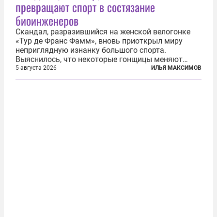
превращают спорт в состязание
биоинженеров
Скандал, разразившийся на женской велогонке
«Тур де Франс Фамм», вновь приоткрыл миру
неприглядную изнанку большого спорта.
Выяснилось, что некоторые гонщицы меняют
размер груди ради улучшения аэродинамики. За
5 августа 2026
ИЛЬЯ МАКСИМОВ
фасадом труда, мастерства, упорства и
благородства, которые мы привыкли
ассоциировать с...