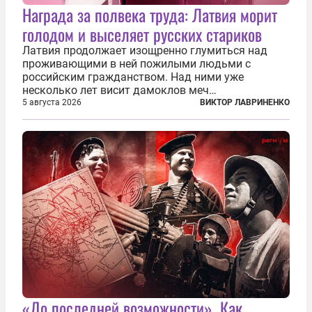
Награда за полвека труда: Латвия морит
голодом и выселяет русских стариков
Латвия продолжает изощренно глумиться над
проживающими в ней пожилыми людьми с
российским гражданством. Над ними уже
несколько лет висит дамоклов меч
насильственного выдворения. Некоторых уже
5 августа 2026
ВИКТОР ЛАВРИНЕНКО
депортировали, а многие уехали сами, не
дожидаясь изгнания из родных домов. Пожилых
людей, проваливших...
«До последней возможности». Как