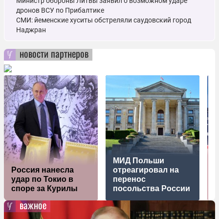
Министр обороны Литвы заявил о возможном ударе
дронов ВСУ по Прибалтике
СМИ: йеменские хуситы обстреляли саудовский город
Наджран
новости партнеров
МИД Польши
Россия нанесла
отреагировал на
р
удар по Токио в
перенос
споре за Курилы
посольства России
важное