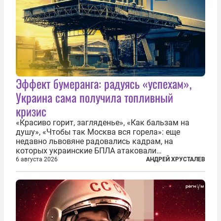
Эффект бумеранга: радуясь «успехам»,
Украина сама получила топливный
кризис
«Красиво горит, загляденье», «Как бальзам на
душу», «Чтобы так Москва вся горела»: еще
недавно львовяне радовались кадрам, на
которых украинские БПЛА атаковали
нефтеперерабатывающие предприятия России. В
6 августа 2026
АНДРЕЙ ХРУСТАЛЕВ
скором времени оказалось, что в «эту игру можно
играть вдвоем» — российские дроны только за...