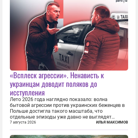
«Всплеск агрессии». Ненависть к
украинцам доводит поляков до
исступления
Лето 2026 года наглядно показало: волна
бытовой агрессии против украинских беженцев в
Польше достигла такого масштаба, что
отдельные эпизоды уже давно не выглядят
случайными. Поляки, судя по происходящему,
7 августа 2026
ИЛЬЯ МАКСИМОВ
буквально теряют рассудок от ненависти к
украинским беженцам, и каждый новый случай