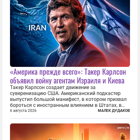
«Америка прежде всего»: Такер Карлсон
объявил войну агентам Израиля и Киева
Такер Карлсон создает движение за
суверенизацию США. Американский подкастер
выпустил большой манифест, в котором призвал
бороться с иностранным влиянием в Штатах, в
первую очередь имея в виду Израиль. А также
6 августа 2026
МАЛЕК ДУДАКОВ
прекратить заморские войны, выплатить
репарации Ирану, остановить прием мигрантов...