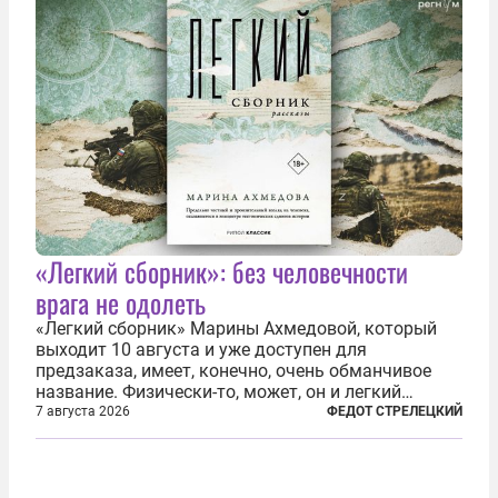
по-своему...
«Легкий сборник»: без человечности
врага не одолеть
«Легкий сборник» Марины Ахмедовой, который
выходит 10 августа и уже доступен для
предзаказа, имеет, конечно, очень обманчивое
название. Физически-то, может, он и легкий
относительно. Но метафизически —
7 августа 2026
ФЕДОТ СТРЕЛЕЦКИЙ
безотносительно тяжелый. Десять рассказов,
каждый из которых напрямую или косвенно (в
основном —...