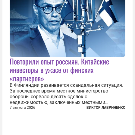
Повторили опыт россиян. Китайские
инвесторы в ужасе от финских
«партнеров»
В Финляндии развивается скандальная ситуация.
За последнее время местное министерство
обороны сорвало десять сделок с
недвижимостью, заключенных местными
фирмами с китайским капиталом. Чиновники
7 августа 2026
ВИКТОР ЛАВРИНЕНКО
заявили, что они могли заключаться с целью
создания в Финляндии шпионской сети, чтобы
следить за...