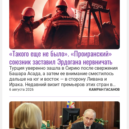
«Такого еще не было». «Проиранский»
союзник заставил Эрдогана нервничать
Турция уверенно зашла в Сирию после свержения
Башара Асада, а затем ее внимание сместилось
дальше на юг и восток — в сторону Ливана и
Ирака. Недавний визит премьеров этих стран в
Анкару, договоры об участии турецкой компании
6 августа 2026
КАМРАН ГАСАНОВ
TPAO в разработке нефти иракского Киркука и
«Дороги развития» подтверждают...