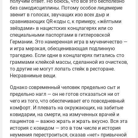
получим ответ. Но боюсь, что всё это бесполезно
без самодисциплины. Потому особое лицемерие
звенит в голосах, звучащих изо всех дыр и
сравнивающих QR-коды с, к примеру, «жёлтыми
звёздами» в нацистских концлагерях или со
специальными паспортами в гитлеровской
Германии. Это намеренная игра в мученичество —
и игра мерзкая, обесценивающая подлинную
трагедию. Если одни в концлагерях питались сто
граммами клейкой массы, сделанной из очистков,
то другие не могут лопать стейк в ресторане.
Несравнимые вещи.
Однако современный человек предельно сыт и
предельно нагл — он не готов отказаться ни от
чего из того, что обеспечивает его повседневный
комфорт. И плевать на окружающих, на забитые
ковидарии, на смерти, на измученных врачей и
пациентов — важно жрать и жрать вкусно. Вся эта
история с ковидом — это в том числе и история
неумения перестроиться, сказав «нет» привычной