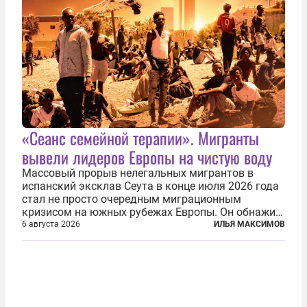
«Сеанс семейной терапии». Мигранты
вывели лидеров Европы на чистую воду
Массовый прорыв нелегальных мигрантов в
испанский эксклав Сеута в конце июля 2026 года
стал не просто очередным миграционным
кризисом на южных рубежах Европы. Он обнажил
фундаментальный раскол внутри Евросоюза,
6 августа 2026
ИЛЬЯ МАКСИМОВ
продемонстрировав, что десятилетиями
выстраивавшаяся миграционная политика ЕС
зашла в...