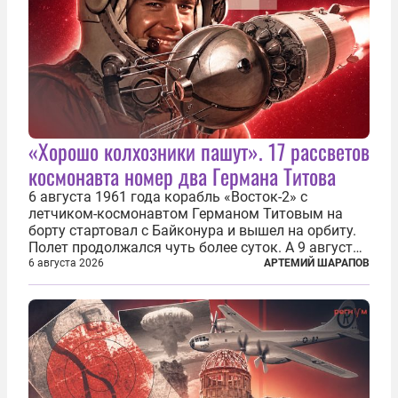
«Хорошо колхозники пашут». 17 рассветов
космонавта номер два Германа Титова
6 августа 1961 года корабль «Восток-2» с
летчиком-космонавтом Германом Титовым на
борту стартовал с Байконура и вышел на орбиту.
Полет продолжался чуть более суток. А 9 августа
второй человек в космосе получил звезду Героя
6 августа 2026
АРТЕМИЙ ШАРАПОВ
Советского Союза и орден Ленина. Миссия Титова
зачастую находится несколько...