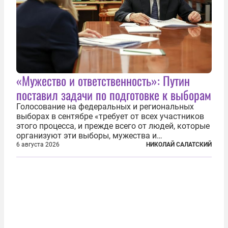
«Мужество и ответственность»: Путин
поставил задачи по подготовке к выборам
Голосование на федеральных и региональных
выборах в сентябре «требует от всех участников
этого процесса, и прежде всего от людей, которые
организуют эти выборы, мужества и
ответственного отношения к формированию
6 августа 2026
НИКОЛАЙ САЛАТСКИЙ
власти», — подчеркнул президент Владимир Путин
на состоявшейся 5 августа в Кремле...