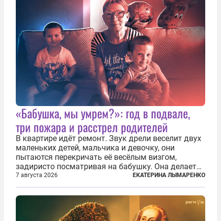
«Бабушка, мы умрем?»: год в подвале,
три пожара и расстрел родителей
В квартире идёт ремонт. Звук дрели веселит двух
маленьких детей, мальчика и девочку, они
пытаются перекричать её весёлым визгом,
задиристо посматривая на бабушку. Она делает
им замечание, но внуки чувствуют, что она
7 августа 2026
ЕКАТЕРИНА ЛЫМАРЕНКО
сердится невсерьез. И это правда: дрель, конечно,
сверлит противно, но всё...