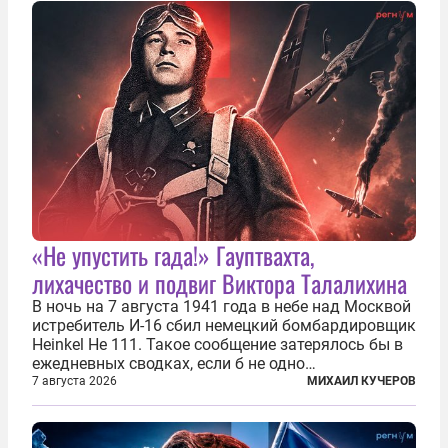
«Не упустить гада!» Гауптвахта,
лихачество и подвиг Виктора Талалихина
В ночь на 7 августа 1941 года в небе над Москвой
истребитель И-16 сбил немецкий бомбардировщик
Heinkel He 111. Такое сообщение затерялось бы в
ежедневных сводках, если б не одно
обстоятельство. Это был один из первых в
7 августа 2026
МИХАИЛ КУЧЕРОВ
истории отечественной авиации ночных таранов.
У пилота — младшего лейтенанта...