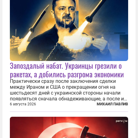
Запоздалый набат. Украинцы грезили о
ракетах, а добились разгрома экономики
Практически сразу после заключения сделки
между Ираном и США о прекращении огня на
шестьдесят дней с украинской стороны начали
появляться сначала обнадеживающие, а после и
вовсе бравурные заявления про некий «перелом»
6 августа 2026
МИХАИЛ ПАВЛИВ
в войне. Вероятно, в сознании первых лиц
киевского режима и стоящих за ними...