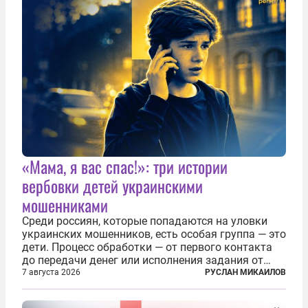
«Мама, я вас спас!»: три истории
вербовки детей украинскими
мошенниками
Среди россиян, которые попадаются на уловки
украинских мошенников, есть особая группа — это
дети. Процесс обработки — от первого контакта
до передачи денег или исполнения задания от
кураторов может занять от двух часов до
7 августа 2026
РУСЛАН МИКАИЛОВ
нескольких месяцев. Детей превращают в
послушных исполнителей, которые...