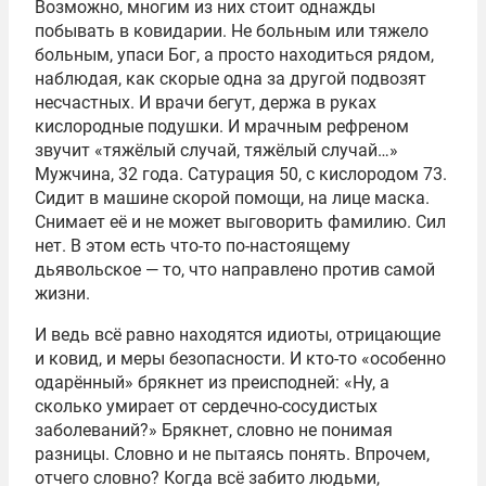
Возможно, многим из них стоит однажды
побывать в ковидарии. Не больным или тяжело
больным, упаси Бог, а просто находиться рядом,
наблюдая, как скорые одна за другой подвозят
несчастных. И врачи бегут, держа в руках
кислородные подушки. И мрачным рефреном
звучит «тяжёлый случай, тяжёлый случай…»
Мужчина, 32 года. Сатурация 50, с кислородом 73.
Сидит в машине скорой помощи, на лице маска.
Снимает её и не может выговорить фамилию. Сил
нет. В этом есть что-то по-настоящему
дьявольское — то, что направлено против самой
жизни.
И ведь всё равно находятся идиоты, отрицающие
и ковид, и меры безопасности. И кто-то «особенно
одарённый» брякнет из преисподней: «Ну, а
сколько умирает от сердечно-сосудистых
заболеваний?» Брякнет, словно не понимая
разницы. Словно и не пытаясь понять. Впрочем,
отчего словно? Когда всё забито людьми,