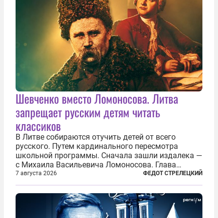
Шевченко вместо Ломоносова. Литва
запрещает русским детям читать
классиков
В Литве собираются отучить детей от всего
русского. Путем кардинального пересмотра
школьной программы. Сначала зашли издалека —
с Михаила Васильевича Ломоносова. Глава
правительства Литвы Миндаугас Синкявичюс
7 августа 2026
ФЕДОТ СТРЕЛЕЦКИЙ
предложил исключить его тексты из программ
общего образования. Мотивировал он это тем,
что...