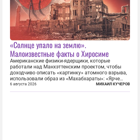
«Солнце упало на землю».
Малоизвестные факты о Хиросиме
Американские физики-ядерщики, которые
работали над Манхэттенским проектом, чтобы
доходчиво описать «картинку» атомного взрыва,
использовали образ из «Махабхараты»: «Ярче
тысячи солнц пылало это пламя». Не все жители
6 августа 2026
МИХАИЛ КУЧЕРОВ
японских городов Хиросимы и Нагасаки, на
которых США в августе 1945 года поставили...