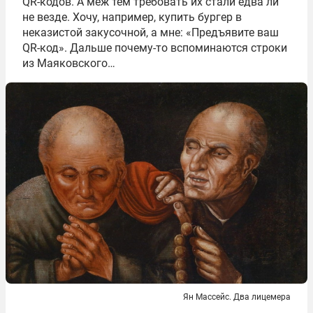
QR-кодов. А меж тем требовать их стали едва ли
не везде. Хочу, например, купить бургер в
неказистой закусочной, а мне: «Предъявите ваш
QR-код». Дальше почему-то вспоминаются строки
из Маяковского…
Ян Массейс. Два лицемера