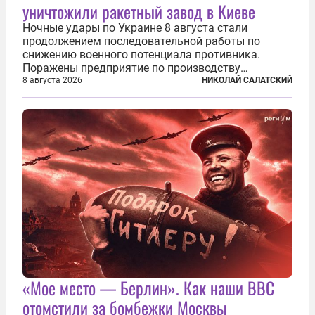
уничтожили ракетный завод в Киеве
Ночные удары по Украине 8 августа стали
продолжением последовательной работы по
снижению военного потенциала противника.
Поражены предприятие по производству
крылатых ракет, крупный склад топлива и два
8 августа 2026
НИКОЛАЙ САЛАТСКИЙ
сухогруза с военными грузами. Дополнительно
нанесены удары по объектам в ряде городов. В
Киеве...
«Мое место — Берлин». Как наши ВВС
отомстили за бомбежки Москвы