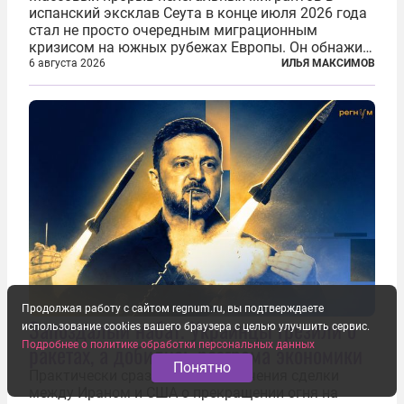
испанский эксклав Сеута в конце июля 2026 года
стал не просто очередным миграционным
кризисом на южных рубежах Европы. Он обнажил
фундаментальный раскол внутри Евросоюза,
6 августа 2026
ИЛЬЯ МАКСИМОВ
продемонстрировав, что десятилетиями
выстраивавшаяся миграционная политика ЕС
зашла в...
Продолжая работу с сайтом regnum.ru, вы подтверждаете
Запоздалый набат. Украинцы грезили о
использование cookies вашего браузера с целью улучшить сервис.
Подробнее о политике обработки персональных данных
ракетах, а добились разгрома экономики
Понятно
Практически сразу после заключения сделки
между Ираном и США о прекращении огня на