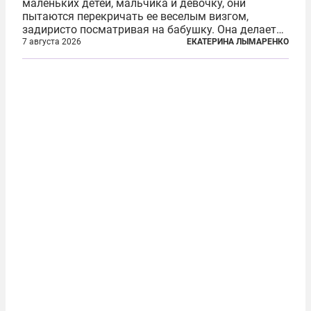
маленьких детей, мальчика и девочку, они
пытаются перекричать ее веселым визгом,
задиристо посматривая на бабушку. Она делает
им замечание, но внуки чувствуют, что она
7 августа 2026
ЕКАТЕРИНА ЛЫМАРЕНКО
сердится невсерьез. И это правда: дрель, конечно,
сверлит противно, но всё...