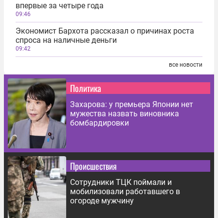
впервые за четыре года
09:46
Экономист Бархота рассказал о причинах роста
спроса на наличные деньги
09:42
все новости
Политика
Захарова: у премьера Японии нет
мужества назвать виновника
бомбардировки
Происшествия
Сотрудники ТЦК поймали и
мобилизовали работавшего в
огороде мужчину