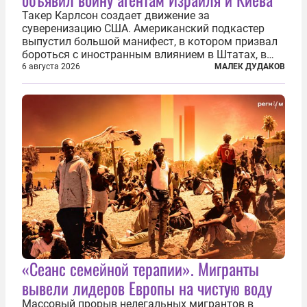
Такер Карлсон создает движение за
суверенизацию США. Американский подкастер
выпустил большой манифест, в котором призвал
бороться с иностранным влиянием в Штатах, в
первую очередь имея в виду Израиль. А также
6 августа 2026
МАЛЕК ДУДАКОВ
прекратить заморские войны, выплатить
репарации Ирану, остановить прием мигрантов...
«Сеанс семейной терапии». Мигранты
вывели лидеров Европы на чистую воду
Массовый прорыв нелегальных мигрантов в