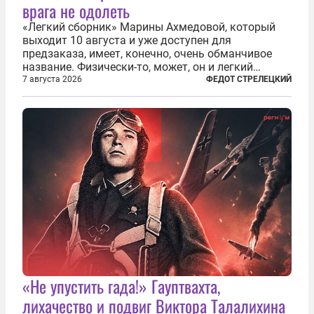
врага не одолеть
«Легкий сборник» Марины Ахмедовой, который
выходит 10 августа и уже доступен для
предзаказа, имеет, конечно, очень обманчивое
название. Физически-то, может, он и легкий
относительно. Но метафизически —
7 августа 2026
ФЕДОТ СТРЕЛЕЦКИЙ
безотносительно тяжелый. Десять рассказов,
каждый из которых напрямую или косвенно (в
основном —...
«Не упустить гада!» Гауптвахта,
лихачество и подвиг Виктора Талалихина