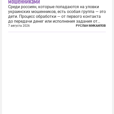
мошенниками
Среди россиян, которые попадаются на уловки
украинских мошенников, есть особая группа — это
дети. Процесс обработки — от первого контакта
до передачи денег или исполнения задания от
кураторов может занять от двух часов до
7 августа 2026
РУСЛАН МИКАИЛОВ
нескольких месяцев. Детей превращают в
послушных исполнителей, которые...