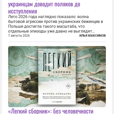
украинцам доводит поляков до
исступления
Лето 2026 года наглядно показало: волна
бытовой агрессии против украинских беженцев в
Польше достигла такого масштаба, что
отдельные эпизоды уже давно не выглядят
случайными. Поляки, судя по происходящему,
7 августа 2026
ИЛЬЯ МАКСИМОВ
буквально теряют рассудок от ненависти к
украинским беженцам, и каждый новый случай
по-своему...
«Легкий сборник»: без человечности