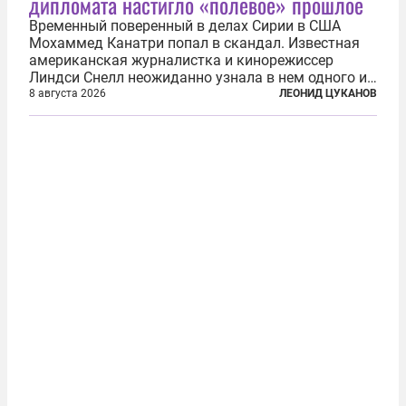
дипломата настигло «полевое» прошлое
Временный поверенный в делах Сирии в США
Мохаммед Канатри попал в скандал. Известная
американская журналистка и кинорежиссер
Линдси Снелл неожиданно узнала в нем одного из
бандитов, похитивших ее в сирийском Алеппо в
8 августа 2026
ЛЕОНИД ЦУКАНОВ
2016 году. Журналистка убеждена, что Канатри, в
то время известный под подпольным...