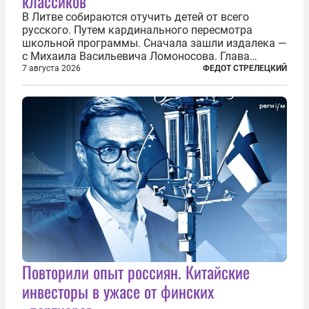
классиков
В Литве собираются отучить детей от всего
русского. Путем кардинального пересмотра
школьной программы. Сначала зашли издалека —
с Михаила Васильевича Ломоносова. Глава
правительства Литвы Миндаугас Синкявичюс
7 августа 2026
ФЕДОТ СТРЕЛЕЦКИЙ
предложил исключить его тексты из программ
общего образования. Мотивировал он это тем,
что...
Повторили опыт россиян. Китайские
инвесторы в ужасе от финских