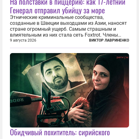
На полставки в пиццерию: как 17-летний
Генерал отправил убийцу за море
Этнические криминальные сообщества,
созданные в Швеции выходцами из Азии, наносят
стране огромный ущерб. Самым страшным и
влиятельным из них стала сеть Foxtrot. Члены
этой сети не только убивают и грабят шведов,
9 августа 2026
ВИКТОР ЛАВРИНЕНКО
подсаживают их на наркотики, но и совершают
нечто еще даже более страшное — массово...
Обидчивый похититель: сирийского