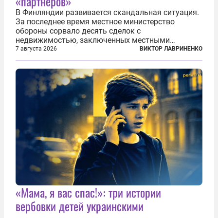
«партнеров»
В Финляндии развивается скандальная ситуация.
За последнее время местное министерство
обороны сорвало десять сделок с
недвижимостью, заключенных местными
фирмами с китайским капиталом. Чиновники
7 августа 2026
ВИКТОР ЛАВРИНЕНКО
заявили, что они могли заключаться с целью
создания в Финляндии шпионской сети, чтобы
следить за...
«Мама, я вас спас!»: три истории
вербовки детей украинскими