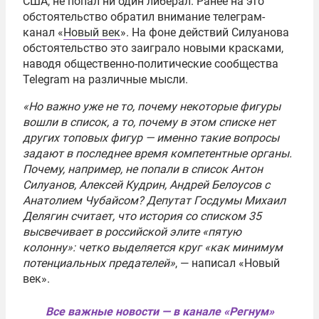
США, не попал ни один либерал. Ранее на это
обстоятельство обратил внимание телеграм-
канал «
Новый век
». На фоне действий Силуанова
обстоятельство это заиграло новыми красками,
наводя общественно-политические сообщества
Telegram на различные мысли.
«Но важно уже не то, почему некоторые фигуры
вошли в список, а то, почему в этом списке нет
других топовых фигур — именно такие вопросы
задают в последнее время компетентные органы.
Почему, например, не попали в список Антон
Силуанов, Алексей Кудрин, Андрей Белоусов с
Анатолием Чубайсом? Депутат Госдумы Михаил
Делягин считает, что история со списком 35
высвечивает в российской элите «пятую
колонну»: четко выделяется круг «как минимум
потенциальных предателей»
, — написал «Новый
век».
Все важные новости — в канале «Регнум»