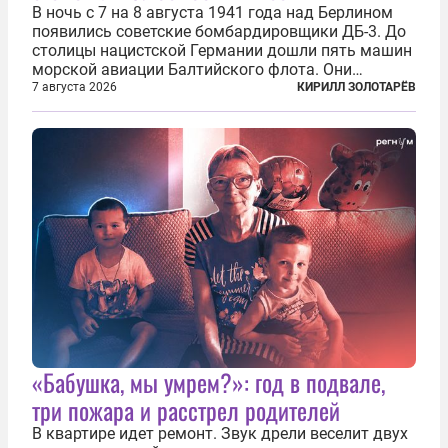
В ночь с 7 на 8 августа 1941 года над Берлином
появились советские бомбардировщики ДБ-3. До
столицы нацистской Германии дошли пять машин
морской авиации Балтийского флота. Они
сбросили бомбы на город, который в тот момент
7 августа 2026
КИРИЛЛ ЗОЛОТАРЁВ
жил в полной уверенности, что война идет где-то
далеко на востоке, Красная...
«Бабушка, мы умрем?»: год в подвале,
три пожара и расстрел родителей
В квартире идет ремонт. Звук дрели веселит двух