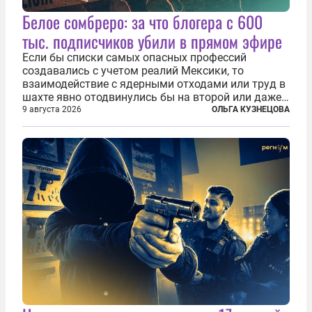
Белое сомбреро: за что блогера с 600
тыс. подписчиков убили в прямом эфире
Если бы списки самых опасных профессий
создавались с учетом реалий Мексики, то
взаимодействие с ядерными отходами или труд в
шахте явно отодвинулись бы на второй или даже
третий план. А вот блогерам, журналистам и
9 августа 2026
ОЛЬГА КУЗНЕЦОВА
музыкантам пришлось бы выйти вперед. В
Кульякане, столице штата Синалоа, прямо во...