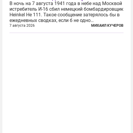
В ночь на 7 августа 1941 года в небе над Москвой
истребитель И-16 сбил немецкий бомбардировщик
Heinkel He 111. Такое сообщение затерялось бы в
ежедневных сводках, если б не одно
обстоятельство. Это был один из первых в
7 августа 2026
МИХАИЛ КУЧЕРОВ
истории отечественной авиации ночных таранов.
У пилота — младшего лейтенанта...