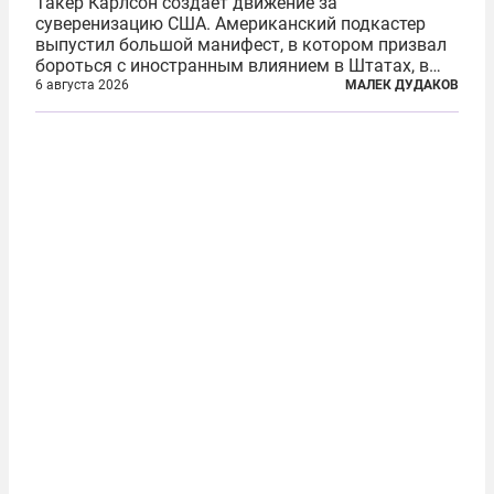
Такер Карлсон создает движение за
суверенизацию США. Американский подкастер
выпустил большой манифест, в котором призвал
бороться с иностранным влиянием в Штатах, в
первую очередь имея в виду Израиль. А также
6 августа 2026
МАЛЕК ДУДАКОВ
прекратить заморские войны, выплатить
репарации Ирану, остановить прием мигрантов...