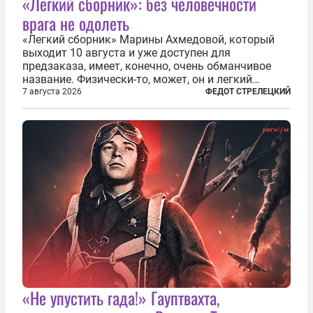
«Легкий сборник»: без человечности
врага не одолеть
«Легкий сборник» Марины Ахмедовой, который
выходит 10 августа и уже доступен для
предзаказа, имеет, конечно, очень обманчивое
название. Физически-то, может, он и легкий
относительно. Но метафизически —
7 августа 2026
ФЕДОТ СТРЕЛЕЦКИЙ
безотносительно тяжелый. Десять рассказов,
каждый из которых напрямую или косвенно (в
основном —...
«Не упустить гада!» Гауптвахта,