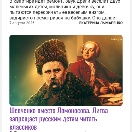
В квартире идет ремонт. Звук дрели веселит двух
маленьких детей, мальчика и девочку, они
пытаются перекричать ее веселым визгом,
задиристо посматривая на бабушку. Она делает
им замечание, но внуки чувствуют, что она
7 августа 2026
ЕКАТЕРИНА ЛЫМАРЕНКО
сердится невсерьез. И это правда: дрель, конечно,
сверлит противно, но всё...
Шевченко вместо Ломоносова. Литва
запрещает русским детям читать
классиков