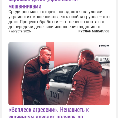
мошенниками
Среди россиян, которые попадаются на уловки
украинских мошенников, есть особая группа — это
дети. Процесс обработки — от первого контакта
до передачи денег или исполнения задания от
кураторов может занять от двух часов до
7 августа 2026
РУСЛАН МИКАИЛОВ
нескольких месяцев. Детей превращают в
послушных исполнителей, которые...
«Всплеск агрессии». Ненависть к
украинцам доводит поляков до