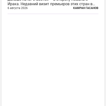
Ирака. Недавний визит премьеров этих стран в
Анкару, договоры об участии турецкой компании
6 августа 2026
КАМРАН ГАСАНОВ
TPAO в разработке нефти иракского Киркука и
«Дороги развития» подтверждают...