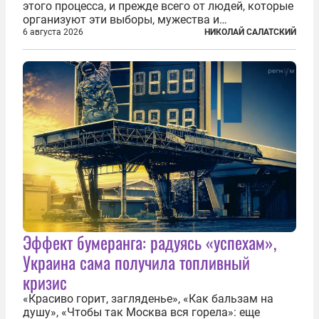
этого процесса, и прежде всего от людей, которые
организуют эти выборы, мужества и
ответственного отношения к формированию
6 августа 2026
НИКОЛАЙ САЛАТСКИЙ
власти», — подчеркнул президент Владимир Путин
на состоявшейся 5 августа в Кремле...
Эффект бумеранга: радуясь «успехам»,
Украина сама получила топливный
кризис
«Красиво горит, загляденье», «Как бальзам на
душу», «Чтобы так Москва вся горела»: еще