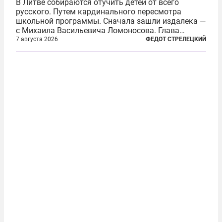
В Литве собираются отучить детей от всего
русского. Путем кардинального пересмотра
школьной программы. Сначала зашли издалека —
с Михаила Васильевича Ломоносова. Глава
правительства Литвы Миндаугас Синкявичюс
7 августа 2026
ФЕДОТ СТРЕЛЕЦКИЙ
предложил исключить его тексты из программ
общего образования. Мотивировал он это тем,
что...