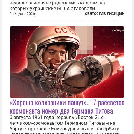
недавно львовяне радовались кадрам, на
которых украинские БПЛА атаковали
нефтеперерабатывающие предприятия России. В
6 августа 2026
СВЯТОСЛАВ ЛИСИЦЫН
скором времени оказалось, что в «эту игру можно
играть вдвоем» — российские дроны только за...
«Хорошо колхозники пашут». 17 рассветов
космонавта номер два Германа Титова
6 августа 1961 года корабль «Восток-2» с
летчиком-космонавтом Германом Титовым на
борту стартовал с Байконура и вышел на орбиту.