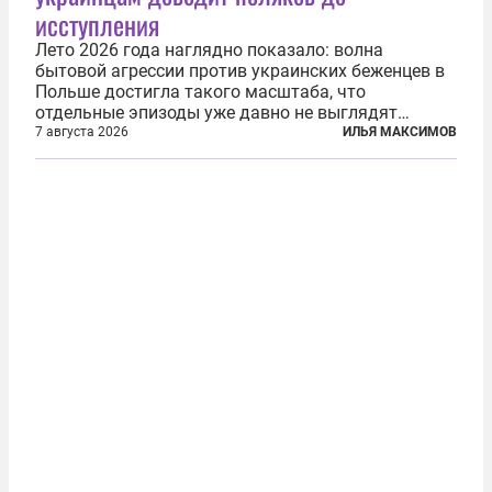
исступления
Лето 2026 года наглядно показало: волна
бытовой агрессии против украинских беженцев в
Польше достигла такого масштаба, что
отдельные эпизоды уже давно не выглядят
случайными. Поляки, судя по происходящему,
7 августа 2026
ИЛЬЯ МАКСИМОВ
буквально теряют рассудок от ненависти к
украинским беженцам, и каждый новый случай
по-своему...