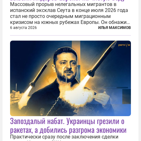
Массовый прорыв нелегальных мигрантов в
испанский эксклав Сеута в конце июля 2026 года
стал не просто очередным миграционным
кризисом на южных рубежах Европы. Он обнажил
фундаментальный раскол внутри Евросоюза,
6 августа 2026
ИЛЬЯ МАКСИМОВ
продемонстрировав, что десятилетиями
выстраивавшаяся миграционная политика ЕС
зашла в...
Запоздалый набат. Украинцы грезили о
ракетах, а добились разгрома экономики
Практически сразу после заключения сделки