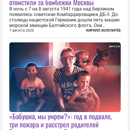
отомстили за бомбежки Москвы
В ночь с 7 на 8 августа 1941 года над Берлином
появились советские бомбардировщики ДБ-3. До
столицы нацистской Германии дошли пять машин
морской авиации Балтийского флота. Они
сбросили бомбы на город, который в тот момент
7 августа 2026
КИРИЛЛ ЗОЛОТАРЁВ
жил в полной уверенности, что война идет где-то
далеко на востоке, Красная...
«Бабушка, мы умрем?»: год в подвале,
три пожара и расстрел родителей