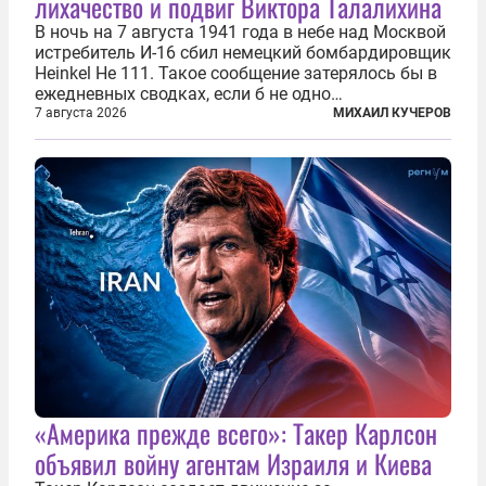
лихачество и подвиг Виктора Талалихина
В ночь на 7 августа 1941 года в небе над Москвой
истребитель И-16 сбил немецкий бомбардировщик
Heinkel He 111. Такое сообщение затерялось бы в
ежедневных сводках, если б не одно
обстоятельство. Это был один из первых в
7 августа 2026
МИХАИЛ КУЧЕРОВ
истории отечественной авиации ночных таранов.
У пилота — младшего лейтенанта...
«Америка прежде всего»: Такер Карлсон
объявил войну агентам Израиля и Киева