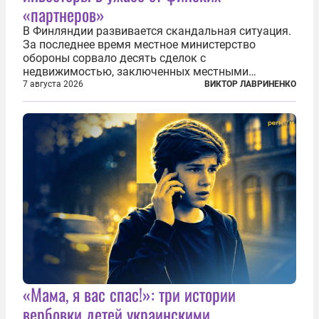
«партнеров»
В Финляндии развивается скандальная ситуация.
За последнее время местное министерство
обороны сорвало десять сделок с
недвижимостью, заключенных местными
фирмами с китайским капиталом. Чиновники
7 августа 2026
ВИКТОР ЛАВРИНЕНКО
заявили, что они могли заключаться с целью
создания в Финляндии шпионской сети, чтобы
следить за...
«Мама, я вас спас!»: три истории
вербовки детей украинскими