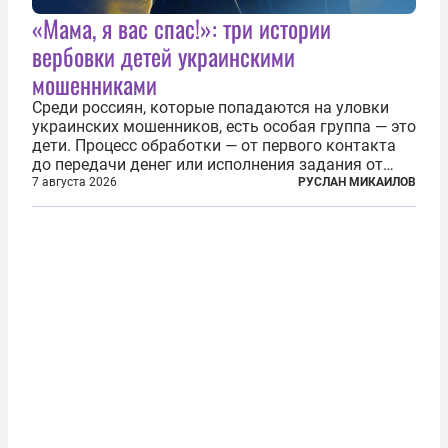
«Мама, я вас спас!»: три истории
вербовки детей украинскими
мошенниками
Среди россиян, которые попадаются на уловки
украинских мошенников, есть особая группа — это
дети. Процесс обработки — от первого контакта
до передачи денег или исполнения задания от
кураторов может занять от двух часов до
7 августа 2026
РУСЛАН МИКАИЛОВ
нескольких месяцев. Детей превращают в
послушных исполнителей, которые...