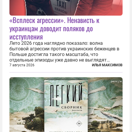
«Всплеск агрессии». Ненависть к
украинцам доводит поляков до
исступления
Лето 2026 года наглядно показало: волна
бытовой агрессии против украинских беженцев в
Польше достигла такого масштаба, что
отдельные эпизоды уже давно не выглядят
случайными. Поляки, судя по происходящему,
7 августа 2026
ИЛЬЯ МАКСИМОВ
буквально теряют рассудок от ненависти к
украинским беженцам, и каждый новый случай
по-своему...