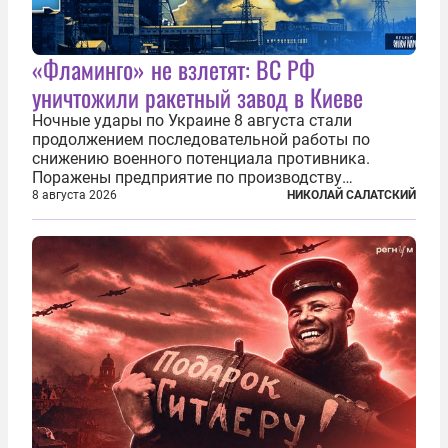
«Фламинго» не взлетят: ВС РФ
уничтожили ракетный завод в Киеве
Ночные удары по Украине 8 августа стали
продолжением последовательной работы по
снижению военного потенциала противника.
Поражены предприятие по производству
крылатых ракет, крупный склад топлива и два
8 августа 2026
НИКОЛАЙ САЛАТСКИЙ
сухогруза с военными грузами. Дополнительно
нанесены удары по объектам в ряде городов. В
Киеве...