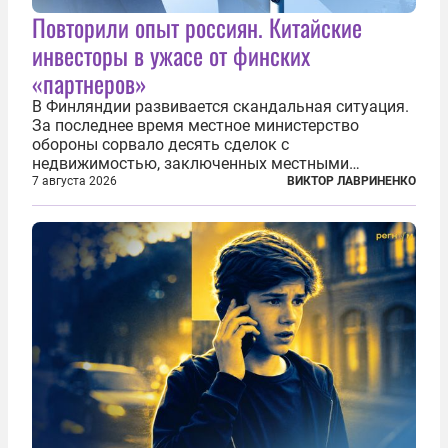
Повторили опыт россиян. Китайские
инвесторы в ужасе от финских
«партнеров»
В Финляндии развивается скандальная ситуация.
За последнее время местное министерство
обороны сорвало десять сделок с
недвижимостью, заключенных местными
фирмами с китайским капиталом. Чиновники
7 августа 2026
ВИКТОР ЛАВРИНЕНКО
заявили, что они могли заключаться с целью
создания в Финляндии шпионской сети, чтобы
следить за...