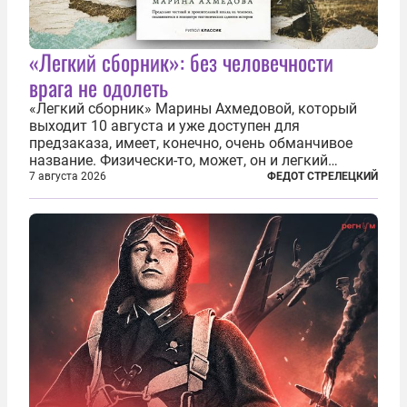
«Легкий сборник»: без человечности
врага не одолеть
«Легкий сборник» Марины Ахмедовой, который
выходит 10 августа и уже доступен для
предзаказа, имеет, конечно, очень обманчивое
название. Физически-то, может, он и легкий
относительно. Но метафизически —
7 августа 2026
ФЕДОТ СТРЕЛЕЦКИЙ
безотносительно тяжелый. Десять рассказов,
каждый из которых напрямую или косвенно (в
основном —...