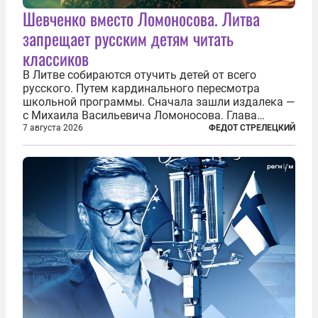
Шевченко вместо Ломоносова. Литва
запрещает русским детям читать
классиков
В Литве собираются отучить детей от всего
русского. Путем кардинального пересмотра
школьной программы. Сначала зашли издалека —
с Михаила Васильевича Ломоносова. Глава
правительства Литвы Миндаугас Синкявичюс
7 августа 2026
ФЕДОТ СТРЕЛЕЦКИЙ
предложил исключить его тексты из программ
общего образования. Мотивировал он это тем,
что...