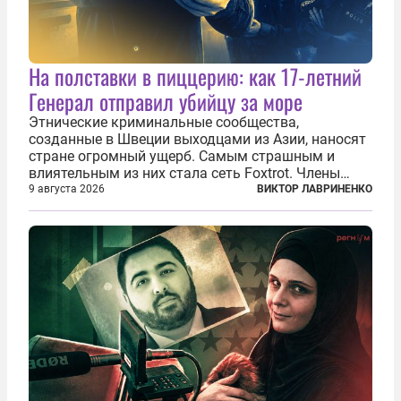
На полставки в пиццерию: как 17-летний
Генерал отправил убийцу за море
Этнические криминальные сообщества,
созданные в Швеции выходцами из Азии, наносят
стране огромный ущерб. Самым страшным и
влиятельным из них стала сеть Foxtrot. Члены
этой сети не только убивают и грабят шведов,
9 августа 2026
ВИКТОР ЛАВРИНЕНКО
подсаживают их на наркотики, но и совершают
нечто еще даже более страшное — массово...