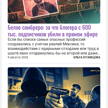
Белое сомбреро: за что блогера с 600
тыс. подписчиков убили в прямом эфире
Если бы списки самых опасных профессий
создавались с учетом реалий Мексики, то
взаимодействие с ядерными отходами или труд в
шахте явно отодвинулись бы на второй или даже
третий план. А вот блогерам, журналистам и
9 августа 2026
ОЛЬГА КУЗНЕЦОВА
музыкантам пришлось бы выйти вперед. В
Кульякане, столице штата Синалоа, прямо во...