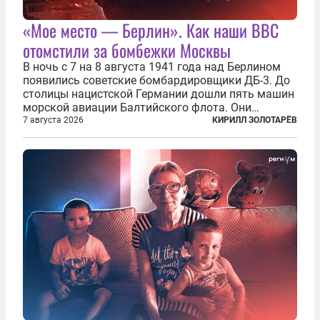
«Мое место — Берлин». Как наши ВВС
отомстили за бомбежки Москвы
В ночь с 7 на 8 августа 1941 года над Берлином
появились советские бомбардировщики ДБ-3. До
столицы нацистской Германии дошли пять машин
морской авиации Балтийского флота. Они
сбросили бомбы на город, который в тот момент
7 августа 2026
КИРИЛЛ ЗОЛОТАРЁВ
жил в полной уверенности, что война идет где-то
далеко на востоке, Красная...