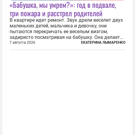
«Бабушка, мы умрем?»: год в подвале,
три пожара и расстрел родителей
В квартире идет ремонт. Звук дрели веселит двух
маленьких детей, мальчика и девочку, они
пытаются перекричать ее веселым визгом,
задиристо посматривая на бабушку. Она делает
им замечание, но внуки чувствуют, что она
7 августа 2026
ЕКАТЕРИНА ЛЫМАРЕНКО
сердится невсерьез. И это правда: дрель, конечно,
сверлит противно, но всё...