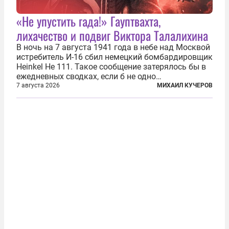
«Не упустить гада!» Гауптвахта,
лихачество и подвиг Виктора Талалихина
В ночь на 7 августа 1941 года в небе над Москвой
истребитель И-16 сбил немецкий бомбардировщик
Heinkel He 111. Такое сообщение затерялось бы в
ежедневных сводках, если б не одно
обстоятельство. Это был один из первых в
7 августа 2026
МИХАИЛ КУЧЕРОВ
истории отечественной авиации ночных таранов.
У пилота — младшего лейтенанта...