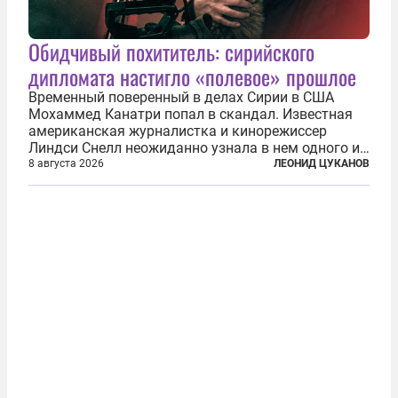
Обидчивый похититель: сирийского
дипломата настигло «полевое» прошлое
Временный поверенный в делах Сирии в США
Мохаммед Канатри попал в скандал. Известная
американская журналистка и кинорежиссер
Линдси Снелл неожиданно узнала в нем одного из
бандитов, похитивших ее в сирийском Алеппо в
8 августа 2026
ЛЕОНИД ЦУКАНОВ
2016 году. Журналистка убеждена, что Канатри, в
то время известный под подпольным...