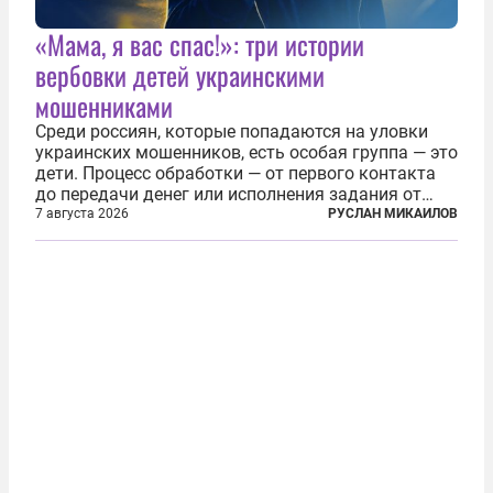
«Мама, я вас спас!»: три истории
вербовки детей украинскими
мошенниками
Среди россиян, которые попадаются на уловки
украинских мошенников, есть особая группа — это
дети. Процесс обработки — от первого контакта
до передачи денег или исполнения задания от
кураторов может занять от двух часов до
7 августа 2026
РУСЛАН МИКАИЛОВ
нескольких месяцев. Детей превращают в
послушных исполнителей, которые...