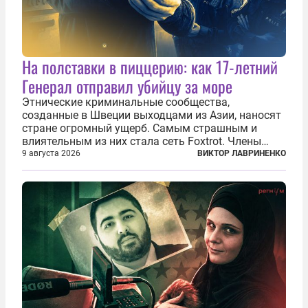
На полставки в пиццерию: как 17-летний
Генерал отправил убийцу за море
Этнические криминальные сообщества,
созданные в Швеции выходцами из Азии, наносят
стране огромный ущерб. Самым страшным и
влиятельным из них стала сеть Foxtrot. Члены
этой сети не только убивают и грабят шведов,
9 августа 2026
ВИКТОР ЛАВРИНЕНКО
подсаживают их на наркотики, но и совершают
нечто еще даже более страшное — массово...