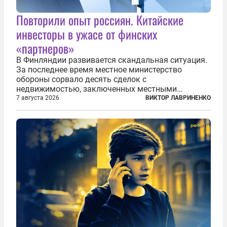
Повторили опыт россиян. Китайские
инвесторы в ужасе от финских
«партнеров»
В Финляндии развивается скандальная ситуация.
За последнее время местное министерство
обороны сорвало десять сделок с
недвижимостью, заключенных местными
фирмами с китайским капиталом. Чиновники
7 августа 2026
ВИКТОР ЛАВРИНЕНКО
заявили, что они могли заключаться с целью
создания в Финляндии шпионской сети, чтобы
следить за...