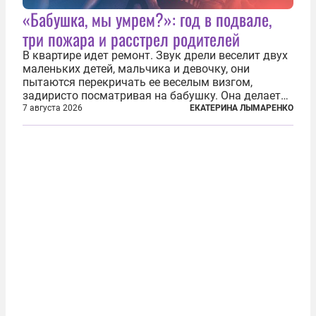
«Бабушка, мы умрем?»: год в подвале,
три пожара и расстрел родителей
В квартире идет ремонт. Звук дрели веселит двух
маленьких детей, мальчика и девочку, они
пытаются перекричать ее веселым визгом,
задиристо посматривая на бабушку. Она делает
им замечание, но внуки чувствуют, что она
7 августа 2026
ЕКАТЕРИНА ЛЫМАРЕНКО
сердится невсерьез. И это правда: дрель, конечно,
сверлит противно, но всё...