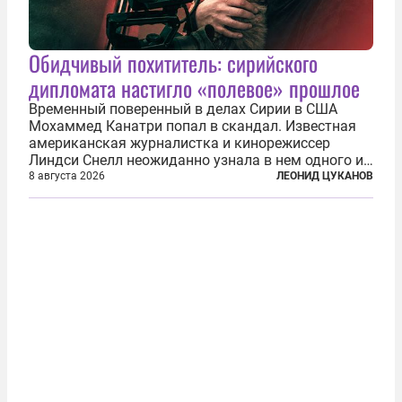
Обидчивый похититель: сирийского
дипломата настигло «полевое» прошлое
Временный поверенный в делах Сирии в США
Мохаммед Канатри попал в скандал. Известная
американская журналистка и кинорежиссер
Линдси Снелл неожиданно узнала в нем одного из
бандитов, похитивших ее в сирийском Алеппо в
8 августа 2026
ЛЕОНИД ЦУКАНОВ
2016 году. Журналистка убеждена, что Канатри, в
то время известный под подпольным...