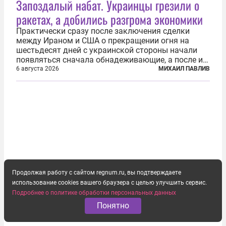
Запоздалый набат. Украинцы грезили о
ракетах, а добились разгрома экономики
Практически сразу после заключения сделки
между Ираном и США о прекращении огня на
шестьдесят дней с украинской стороны начали
появляться сначала обнадеживающие, а после и
вовсе бравурные заявления про некий «перелом»
6 августа 2026
МИХАИЛ ПАВЛИВ
в войне. Вероятно, в сознании первых лиц
киевского режима и стоящих за ними...
Продолжая работу с сайтом regnum.ru, вы подтверждаете
использование cookies вашего браузера с целью улучшить сервис.
Подробнее о политике обработки персональных данных
Понятно