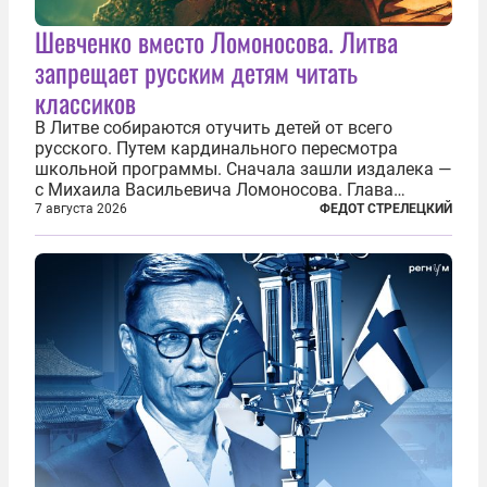
Шевченко вместо Ломоносова. Литва
запрещает русским детям читать
классиков
В Литве собираются отучить детей от всего
русского. Путем кардинального пересмотра
школьной программы. Сначала зашли издалека —
с Михаила Васильевича Ломоносова. Глава
правительства Литвы Миндаугас Синкявичюс
7 августа 2026
ФЕДОТ СТРЕЛЕЦКИЙ
предложил исключить его тексты из программ
общего образования. Мотивировал он это тем,
что...