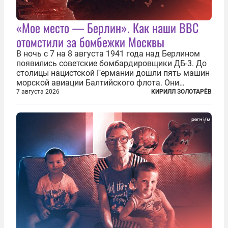
«Мое место — Берлин». Как наши ВВС
отомстили за бомбежки Москвы
В ночь с 7 на 8 августа 1941 года над Берлином
появились советские бомбардировщики ДБ-3. До
столицы нацистской Германии дошли пять машин
морской авиации Балтийского флота. Они
сбросили бомбы на город, который в тот момент
7 августа 2026
КИРИЛЛ ЗОЛОТАРЁВ
жил в полной уверенности, что война идет где-то
далеко на востоке, Красная...