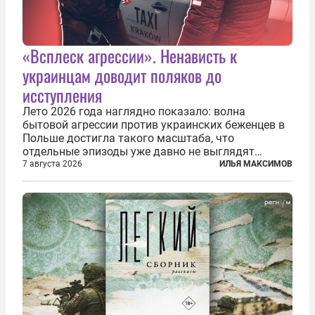
«Всплеск агрессии». Ненависть к
украинцам доводит поляков до
исступления
Лето 2026 года наглядно показало: волна
бытовой агрессии против украинских беженцев в
Польше достигла такого масштаба, что
отдельные эпизоды уже давно не выглядят
случайными. Поляки, судя по происходящему,
7 августа 2026
ИЛЬЯ МАКСИМОВ
буквально теряют рассудок от ненависти к
украинским беженцам, и каждый новый случай
по-своему...