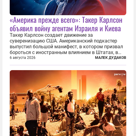
«Америка прежде всего»: Такер Карлсон
объявил войну агентам Израиля и Киева
Такер Карлсон создает движение за
суверенизацию США. Американский подкастер
выпустил большой манифест, в котором призвал
бороться с иностранным влиянием в Штатах, в
первую очередь имея в виду Израиль. А также
6 августа 2026
МАЛЕК ДУДАКОВ
прекратить заморские войны, выплатить
репарации Ирану, остановить прием мигрантов...