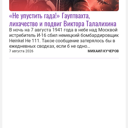
«Не упустить гада!» Гауптвахта,
лихачество и подвиг Виктора Талалихина
В ночь на 7 августа 1941 года в небе над Москвой
истребитель И-16 сбил немецкий бомбардировщик
Heinkel He 111. Такое сообщение затерялось бы в
ежедневных сводках, если б не одно
обстоятельство. Это был один из первых в
7 августа 2026
МИХАИЛ КУЧЕРОВ
истории отечественной авиации ночных таранов.
У пилота — младшего лейтенанта...