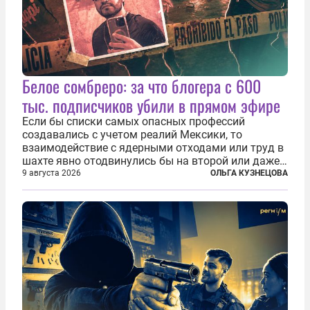
Белое сомбреро: за что блогера с 600
тыс. подписчиков убили в прямом эфире
Если бы списки самых опасных профессий
создавались с учетом реалий Мексики, то
взаимодействие с ядерными отходами или труд в
шахте явно отодвинулись бы на второй или даже
третий план. А вот блогерам, журналистам и
9 августа 2026
ОЛЬГА КУЗНЕЦОВА
музыкантам пришлось бы выйти вперед. В
Кульякане, столице штата Синалоа, прямо во...