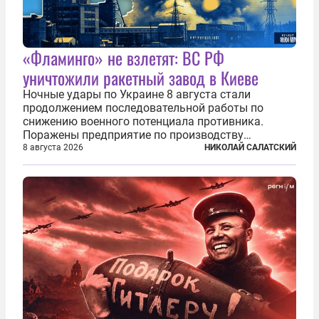
«Фламинго» не взлетят: ВС РФ
уничтожили ракетный завод в Киеве
Ночные удары по Украине 8 августа стали
продолжением последовательной работы по
снижению военного потенциала противника.
Поражены предприятие по производству
крылатых ракет, крупный склад топлива и два
8 августа 2026
НИКОЛАЙ САЛАТСКИЙ
сухогруза с военными грузами. Дополнительно
нанесены удары по объектам в ряде городов. В
Киеве...