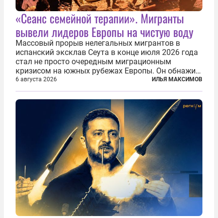
«Сеанс семейной терапии». Мигранты
вывели лидеров Европы на чистую воду
Массовый прорыв нелегальных мигрантов в
испанский эксклав Сеута в конце июля 2026 года
стал не просто очередным миграционным
кризисом на южных рубежах Европы. Он обнажил
фундаментальный раскол внутри Евросоюза,
6 августа 2026
ИЛЬЯ МАКСИМОВ
продемонстрировав, что десятилетиями
выстраивавшаяся миграционная политика ЕС
зашла в...