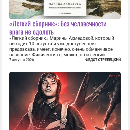
«Легкий сборник»: без человечности
врага не одолеть
«Легкий сборник» Марины Ахмедовой, который
выходит 10 августа и уже доступен для
предзаказа, имеет, конечно, очень обманчивое
название. Физически-то, может, он и легкий
относительно. Но метафизически —
7 августа 2026
ФЕДОТ СТРЕЛЕЦКИЙ
безотносительно тяжелый. Десять рассказов,
каждый из которых напрямую или косвенно (в
основном —...