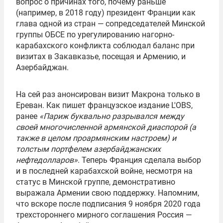
вопрос о причинах того, почему раньше
(например, в 2018 году) президент Франции как
глава одной из стран — сопредседателей Минской
группы ОБСЕ по урегулированию нагорно-
карабахского конфликта соблюдал баланс при
визитах в Закавказье, посещая и Армению, и
Азербайджан.
На сей раз анонсирован визит Макрона только в
Ереван. Как пишет французское издание L'OBS,
ранее
«Париж буквально разрывался между
своей многочисленной армянской диаспорой (а
также в целом проармянским настроем) и
толстым портфелем азербайджанских
нефтедолларов»
. Теперь Франция сделала выбор
и в последней карабахской войне, несмотря на
статус в Минской группе, демонстративно
выражала Армении свою поддержку. Напомним,
что вскоре после подписания 9 ноября 2020 года
трехстороннего мирного соглашения Россия —