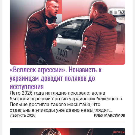
«Всплеск агрессии». Ненависть к
украинцам доводит поляков до
исступления
Лето 2026 года наглядно показало: волна
бытовой агрессии против украинских беженцев в
Польше достигла такого масштаба, что
отдельные эпизоды уже давно не выглядят
случайными. Поляки, судя по происходящему,
7 августа 2026
ИЛЬЯ МАКСИМОВ
буквально теряют рассудок от ненависти к
украинским беженцам, и каждый новый случай
по-своему...