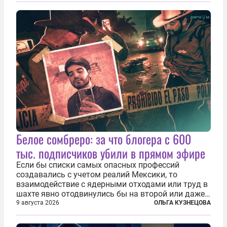
каждый из которых напрямую или косвенно (в
основном —...
Белое сомбреро: за что блогера с 600
тыс. подписчиков убили в прямом эфире
Если бы списки самых опасных профессий
создавались с учетом реалий Мексики, то
взаимодействие с ядерными отходами или труд в
шахте явно отодвинулись бы на второй или даже
третий план. А вот блогерам, журналистам и
9 августа 2026
ОЛЬГА КУЗНЕЦОВА
музыкантам пришлось бы выйти вперед. В
Кульякане, столице штата Синалоа, прямо во...