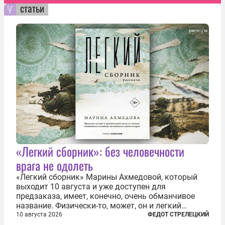
статьи
«Легкий сборник»: без человечности
врага не одолеть
«Легкий сборник» Марины Ахмедовой, который
выходит 10 августа и уже доступен для
предзаказа, имеет, конечно, очень обманчивое
название. Физически-то, может, он и легкий
относительно. Но метафизически —
10 августа 2026
ФЕДОТ СТРЕЛЕЦКИЙ
безотносительно тяжелый. Десять рассказов,