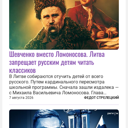
Шевченко вместо Ломоносова. Литва
запрещает русским детям читать
классиков
В Литве собираются отучить детей от всего
русского. Путем кардинального пересмотра
школьной программы. Сначала зашли издалека —
с Михаила Васильевича Ломоносова. Глава
правительства Литвы Миндаугас Синкявичюс
7 августа 2026
ФЕДОТ СТРЕЛЕЦКИЙ
предложил исключить его тексты из программ
общего образования. Мотивировал он это тем,
что...