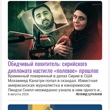
Обидчивый похититель: сирийского
дипломата настигло «полевое» прошлое
Временный поверенный в делах Сирии в США
Мохаммед Канатри попал в скандал. Известная
американская журналистка и кинорежиссер
Линдси Снелл неожиданно узнала в нем одного из
бандитов, похитивших ее в сирийском Алеппо в
8 августа 2026
ЛЕОНИД ЦУКАНОВ
2016 году. Журналистка убеждена, что Канатри, в
то время известный под подпольным...