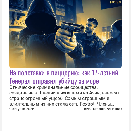
На полставки в пиццерию: как 17-летний
Генерал отправил убийцу за море
Этнические криминальные сообщества,
созданные в Швеции выходцами из Азии, наносят
стране огромный ущерб. Самым страшным и
влиятельным из них стала сеть Foxtrot. Члены
этой сети не только убивают и грабят шведов,
9 августа 2026
ВИКТОР ЛАВРИНЕНКО
подсаживают их на наркотики, но и совершают
нечто еще даже более страшное — массово...