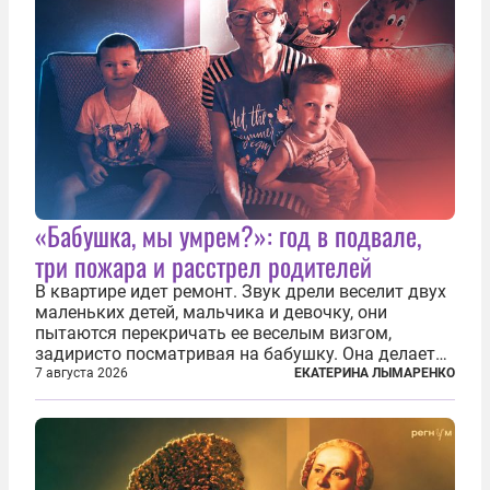
«Бабушка, мы умрем?»: год в подвале,
три пожара и расстрел родителей
В квартире идет ремонт. Звук дрели веселит двух
маленьких детей, мальчика и девочку, они
пытаются перекричать ее веселым визгом,
задиристо посматривая на бабушку. Она делает
им замечание, но внуки чувствуют, что она
7 августа 2026
ЕКАТЕРИНА ЛЫМАРЕНКО
сердится невсерьез. И это правда: дрель, конечно,
сверлит противно, но всё...