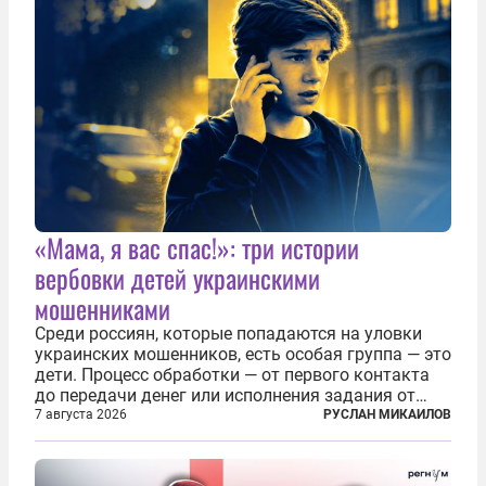
«Мама, я вас спас!»: три истории
вербовки детей украинскими
мошенниками
Среди россиян, которые попадаются на уловки
украинских мошенников, есть особая группа — это
дети. Процесс обработки — от первого контакта
до передачи денег или исполнения задания от
кураторов может занять от двух часов до
7 августа 2026
РУСЛАН МИКАИЛОВ
нескольких месяцев. Детей превращают в
послушных исполнителей, которые...