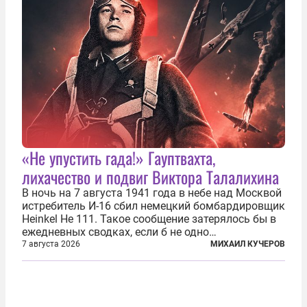
«Не упустить гада!» Гауптвахта,
лихачество и подвиг Виктора Талалихина
В ночь на 7 августа 1941 года в небе над Москвой
истребитель И-16 сбил немецкий бомбардировщик
Heinkel He 111. Такое сообщение затерялось бы в
ежедневных сводках, если б не одно
обстоятельство. Это был один из первых в
7 августа 2026
МИХАИЛ КУЧЕРОВ
истории отечественной авиации ночных таранов.
У пилота — младшего лейтенанта...