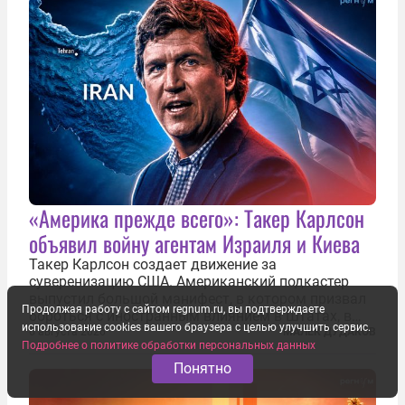
«Америка прежде всего»: Такер Карлсон
объявил войну агентам Израиля и Киева
Такер Карлсон создает движение за
суверенизацию США. Американский подкастер
выпустил большой манифест, в котором призвал
Продолжая работу с сайтом regnum.ru, вы подтверждаете
бороться с иностранным влиянием в Штатах, в
использование cookies вашего браузера с целью улучшить сервис.
первую очередь имея в виду Израиль. А также
6 августа 2026
МАЛЕК ДУДАКОВ
Подробнее о политике обработки персональных данных
прекратить заморские войны, выплатить
репарации Ирану, остановить прием мигрантов...
Понятно