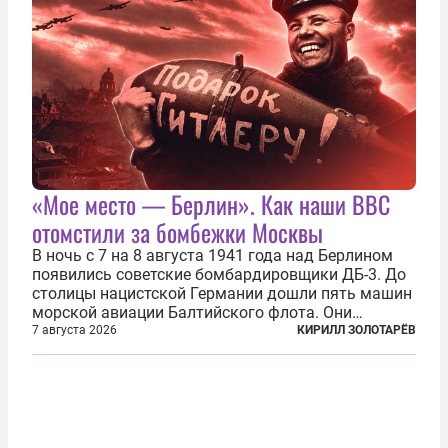
«Мое место — Берлин». Как наши ВВС
отомстили за бомбежки Москвы
В ночь с 7 на 8 августа 1941 года над Берлином
появились советские бомбардировщики ДБ-3. До
столицы нацистской Германии дошли пять машин
морской авиации Балтийского флота. Они
сбросили бомбы на город, который в тот момент
7 августа 2026
КИРИЛЛ ЗОЛОТАРЁВ
жил в полной уверенности, что война идет где-то
далеко на востоке, Красная...