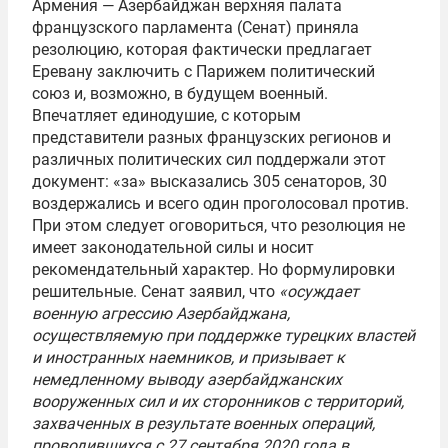
Армения — Азербайджан верхняя палата
французского парламента (Сенат) приняла
резолюцию, которая фактически предлагает
Еревану заключить с Парижем политический
союз и, возможно, в будущем военный.
Впечатляет единодушие, с которым
представители разных французских регионов и
различных политических сил поддержали этот
документ: «за» высказались 305 сенаторов, 30
воздержались и всего один проголосовал против.
При этом следует оговориться, что резолюция не
имеет законодательной силы и носит
рекомендательный характер. Но формулировки
решительные. Сенат заявил, что
«осуждает
военную агрессию Азербайджана,
осуществляемую при поддержке турецких властей
и иностранных наемников, и призывает к
немедленному выводу азербайджанских
вооруженных сил и их сторонников с территорий,
захваченных в результате военных операций,
проводившихся с 27 сентября 2020 года в