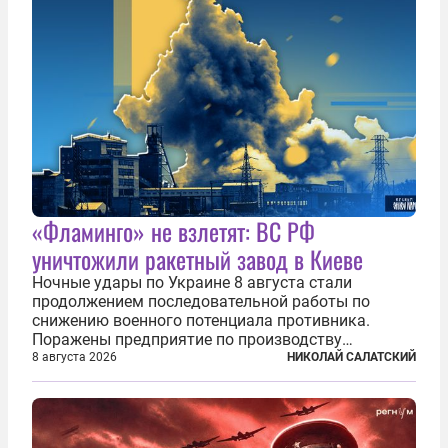
«Фламинго» не взлетят: ВС РФ
уничтожили ракетный завод в Киеве
Ночные удары по Украине 8 августа стали
продолжением последовательной работы по
снижению военного потенциала противника.
Поражены предприятие по производству
крылатых ракет, крупный склад топлива и два
8 августа 2026
НИКОЛАЙ САЛАТСКИЙ
сухогруза с военными грузами. Дополнительно
нанесены удары по объектам в ряде городов. В
Киеве...