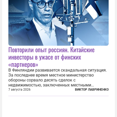
Повторили опыт россиян. Китайские
инвесторы в ужасе от финских
«партнеров»
В Финляндии развивается скандальная ситуация.
За последнее время местное министерство
обороны сорвало десять сделок с
недвижимостью, заключенных местными
фирмами с китайским капиталом. Чиновники
7 августа 2026
ВИКТОР ЛАВРИНЕНКО
заявили, что они могли заключаться с целью
создания в Финляндии шпионской сети, чтобы
следить за...