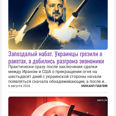
Запоздалый набат. Украинцы грезили о
ракетах, а добились разгрома экономики
Практически сразу после заключения сделки
между Ираном и США о прекращении огня на
шестьдесят дней с украинской стороны начали
появляться сначала обнадеживающие, а после и
вовсе бравурные заявления про некий «перелом»
6 августа 2026
МИХАИЛ ПАВЛИВ
в войне. Вероятно, в сознании первых лиц
киевского режима и стоящих за ними...