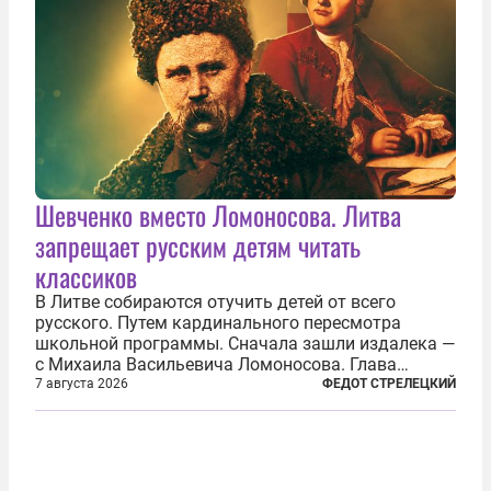
Шевченко вместо Ломоносова. Литва
запрещает русским детям читать
классиков
В Литве собираются отучить детей от всего
русского. Путем кардинального пересмотра
школьной программы. Сначала зашли издалека —
с Михаила Васильевича Ломоносова. Глава
правительства Литвы Миндаугас Синкявичюс
7 августа 2026
ФЕДОТ СТРЕЛЕЦКИЙ
предложил исключить его тексты из программ
общего образования. Мотивировал он это тем,
что...