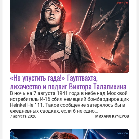
основном —...
«Не упустить гада!» Гауптвахта,
лихачество и подвиг Виктора Талалихина
В ночь на 7 августа 1941 года в небе над Москвой
истребитель И-16 сбил немецкий бомбардировщик
Heinkel He 111. Такое сообщение затерялось бы в
ежедневных сводках, если б не одно
обстоятельство. Это был один из первых в
7 августа 2026
МИХАИЛ КУЧЕРОВ
истории отечественной авиации ночных таранов.
У пилота — младшего лейтенанта...