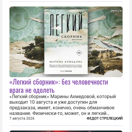
«Легкий сборник»: без человечности
врага не одолеть
«Легкий сборник» Марины Ахмедовой, который
выходит 10 августа и уже доступен для
предзаказа, имеет, конечно, очень обманчивое
название. Физически-то, может, он и легкий
относительно. Но метафизически —
7 августа 2026
ФЕДОТ СТРЕЛЕЦКИЙ
безотносительно тяжелый. Десять рассказов,
каждый из которых напрямую или косвенно (в