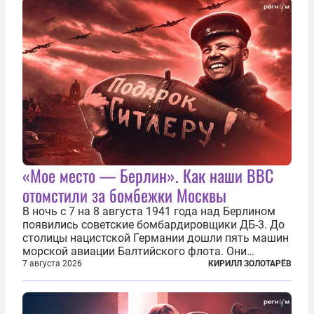
«Мое место — Берлин». Как наши ВВС
отомстили за бомбежки Москвы
В ночь с 7 на 8 августа 1941 года над Берлином
появились советские бомбардировщики ДБ-3. До
столицы нацистской Германии дошли пять машин
морской авиации Балтийского флота. Они
сбросили бомбы на город, который в тот момент
7 августа 2026
КИРИЛЛ ЗОЛОТАРЁВ
жил в полной уверенности, что война идет где-то
далеко на востоке, Красная...