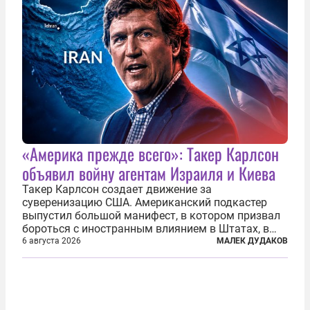
«Америка прежде всего»: Такер Карлсон
объявил войну агентам Израиля и Киева
Такер Карлсон создает движение за
суверенизацию США. Американский подкастер
выпустил большой манифест, в котором призвал
бороться с иностранным влиянием в Штатах, в
первую очередь имея в виду Израиль. А также
6 августа 2026
МАЛЕК ДУДАКОВ
прекратить заморские войны, выплатить
репарации Ирану, остановить прием мигрантов...