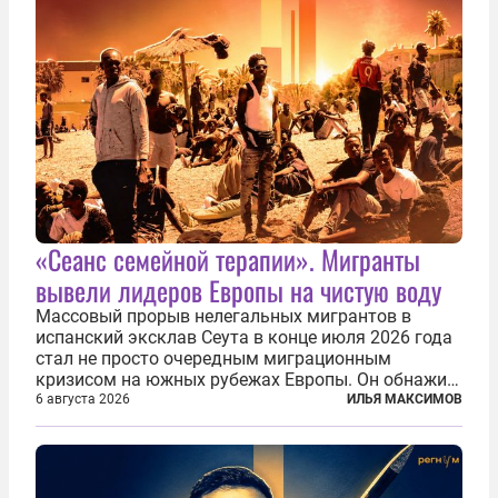
«Сеанс семейной терапии». Мигранты
вывели лидеров Европы на чистую воду
Массовый прорыв нелегальных мигрантов в
испанский эксклав Сеута в конце июля 2026 года
стал не просто очередным миграционным
кризисом на южных рубежах Европы. Он обнажил
фундаментальный раскол внутри Евросоюза,
6 августа 2026
ИЛЬЯ МАКСИМОВ
продемонстрировав, что десятилетиями
выстраивавшаяся миграционная политика ЕС
зашла в...