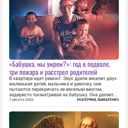
«Бабушка, мы умрем?»: год в подвале,
три пожара и расстрел родителей
В квартире идет ремонт. Звук дрели веселит двух
маленьких детей, мальчика и девочку, они
пытаются перекричать ее веселым визгом,
задиристо посматривая на бабушку. Она делает
им замечание, но внуки чувствуют, что она
7 августа 2026
ЕКАТЕРИНА ЛЫМАРЕНКО
сердится невсерьез. И это правда: дрель, конечно,
сверлит противно, но всё...