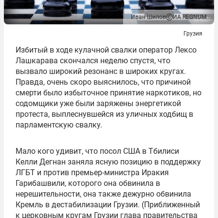
Иван Шилов
ИА REGNUM
Грузия
Избитый в ходе кулачной свалки оператор Лексо
Лашкарава скончался неделю спустя, что
вызвало широкий резонанс в широких кругах.
Правда, очень скоро выяснилось, что причиной
смерти было избыточное принятие наркотиков, но
содомщики уже были заряжены энергетикой
протеста, выплеснувшейся из уличных ходбищ в
парламентскую свалку.
Мало кого удивит, что посол США в Тбилиси
Келли Дегнан заняла ясную позицию в поддержку
ЛГБТ и против премьер-министра Иракия
Гарибашвили, которого она обвинила в
нерешительности, она также дежурно обвинила
Кремль в дестабилизации Грузии. (Приближенный
к церковным кругам Грузии глава правительства