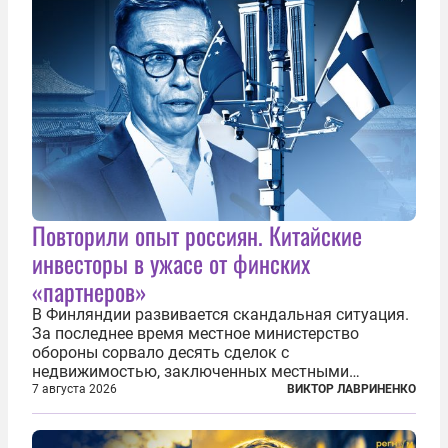
Повторили опыт россиян. Китайские
инвесторы в ужасе от финских
«партнеров»
В Финляндии развивается скандальная ситуация.
За последнее время местное министерство
обороны сорвало десять сделок с
недвижимостью, заключенных местными
фирмами с китайским капиталом. Чиновники
7 августа 2026
ВИКТОР ЛАВРИНЕНКО
заявили, что они могли заключаться с целью
создания в Финляндии шпионской сети, чтобы
следить за...