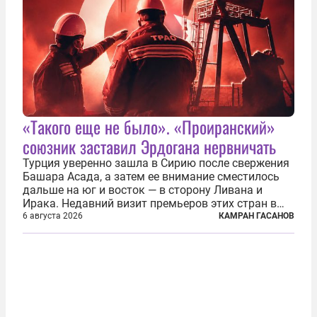
«Такого еще не было». «Проиранский»
союзник заставил Эрдогана нервничать
Турция уверенно зашла в Сирию после свержения
Башара Асада, а затем ее внимание сместилось
дальше на юг и восток — в сторону Ливана и
Ирака. Недавний визит премьеров этих стран в
Анкару, договоры об участии турецкой компании
6 августа 2026
КАМРАН ГАСАНОВ
TPAO в разработке нефти иракского Киркука и
«Дороги развития» подтверждают...