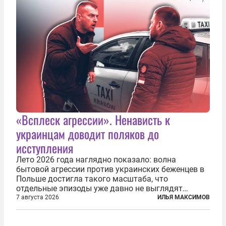
«Всплеск агрессии». Ненависть к
украинцам доводит поляков до
исступления
Лето 2026 года наглядно показало: волна
бытовой агрессии против украинских беженцев в
Польше достигла такого масштаба, что
отдельные эпизоды уже давно не выглядят
случайными. Поляки, судя по происходящему,
7 августа 2026
ИЛЬЯ МАКСИМОВ
буквально теряют рассудок от ненависти к
украинским беженцам, и каждый новый случай