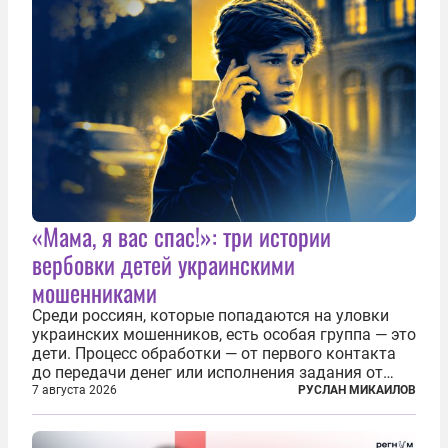
«Мама, я вас спас!»: три истории
вербовки детей украинскими
мошенниками
Среди россиян, которые попадаются на уловки
украинских мошенников, есть особая группа — это
дети. Процесс обработки — от первого контакта
до передачи денег или исполнения задания от
кураторов может занять от двух часов до
7 августа 2026
РУСЛАН МИКАИЛОВ
нескольких месяцев. Детей превращают в
послушных исполнителей, которые...