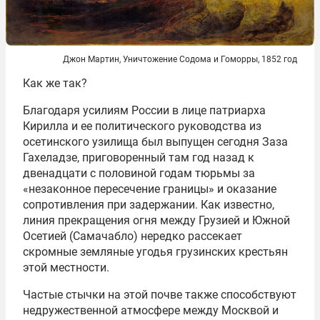
Джон Мартин, Уничтожение Содома и Гоморры, 1852 год
Как же так?
Благодаря усилиям России в лице патриарха
Кирилла и ее политического руководства из
осетинского узилища был выпущен сегодня Заза
Гахеладзе, приговоренный там год назад к
двенадцати с половиной годам тюрьмы за
«незаконное пересечение границы» и оказание
сопротивления при задержании. Как известно,
линия прекращения огня между Грузией и Южной
Осетией (Самачабло) нередко рассекает
скромные земляные угодья грузинских крестьян
этой местности.
Частые стычки на этой почве также способствуют
недружественной атмосфере между Москвой и