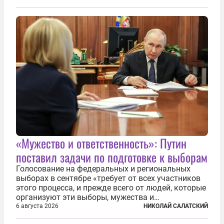
TPAO в разработке нефти иракского Киркука и
«Дороги развития» подтверждают...
«Мужество и ответственность»: Путин
поставил задачи по подготовке к выборам
Голосование на федеральных и региональных
выборах в сентябре «требует от всех участников
этого процесса, и прежде всего от людей, которые
организуют эти выборы, мужества и
ответственного отношения к формированию
6 августа 2026
НИКОЛАЙ САЛАТСКИЙ
власти», — подчеркнул президент Владимир Путин