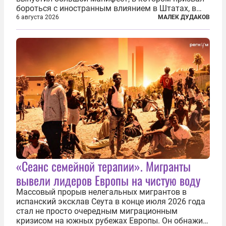
бороться с иностранным влиянием в Штатах, в
первую очередь имея в виду Израиль. А также
6 августа 2026
МАЛЕК ДУДАКОВ
прекратить заморские войны, выплатить
репарации Ирану, остановить прием мигрантов...
«Сеанс семейной терапии». Мигранты
вывели лидеров Европы на чистую воду
Массовый прорыв нелегальных мигрантов в
испанский эксклав Сеута в конце июля 2026 года
стал не просто очередным миграционным
кризисом на южных рубежах Европы. Он обнажил