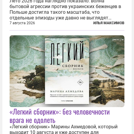
Лето 2026 года наглядно показало: волна
бытовой агрессии против украинских беженцев в
Польше достигла такого масштаба, что
отдельные эпизоды уже давно не выглядят
случайными. Поляки, судя по происходящему,
7 августа 2026
ИЛЬЯ МАКСИМОВ
буквально теряют рассудок от ненависти к
украинским беженцам, и каждый новый случай
по-своему...
«Легкий сборник»: без человечности
врага не одолеть
«Легкий сборник» Марины Ахмедовой, который
выходит 10 августа и уже доступен для