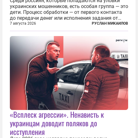
Среди россиян, которые попадаются на уловки
украинских мошенников, есть особая группа — это
дети. Процесс обработки — от первого контакта
до передачи денег или исполнения задания от
кураторов может занять от двух часов до
7 августа 2026
РУСЛАН МИКАИЛОВ
нескольких месяцев. Детей превращают в
послушных исполнителей, которые...
«Всплеск агрессии». Ненависть к
украинцам доводит поляков до
исступления