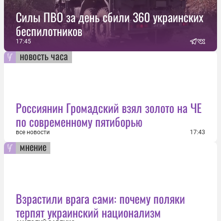
Силы ПВО за день сбили 360 украинских
беспилотников
17:45
новость часа
Россиянин Громадский взял золото на ЧЕ
по современному пятиборью
все новости
17:43
мнение
Взрастили врага сами: почему поляки
терпят украинский национализм