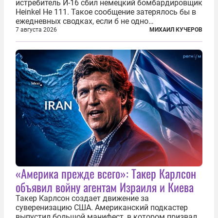
истребитель И-16 сбил немецкий бомбардировщик
Heinkel He 111. Такое сообщение затерялось бы в
ежедневных сводках, если б не одно
обстоятельство. Это был один из первых в
7 августа 2026
МИХАИЛ КУЧЕРОВ
истории отечественной авиации ночных таранов.
У пилота — младшего лейтенанта...
«Америка прежде всего»: Такер Карлсон
объявил войну агентам Израиля и Киева
Такер Карлсон создает движение за
суверенизацию США. Американский подкастер
выпустил большой манифест, в котором призвал