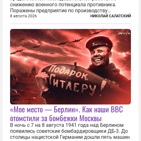
снижению военного потенциала противника.
Поражены предприятие по производству
крылатых ракет, крупный склад топлива и два
8 августа 2026
НИКОЛАЙ САЛАТСКИЙ
сухогруза с военными грузами. Дополнительно
нанесены удары по объектам в ряде городов. В
Киеве...
«Мое место — Берлин». Как наши ВВС
отомстили за бомбежки Москвы
В ночь с 7 на 8 августа 1941 года над Берлином
появились советские бомбардировщики ДБ-3. До
столицы нацистской Германии дошли пять машин