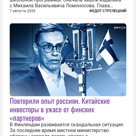
с Михаила Васильевича Ломоносова. Глава
правительства Литвы Миндаугас Синкявичюс
7 августа 2026
ФЕДОТ СТРЕЛЕЦКИЙ
предложил исключить его тексты из программ
общего образования. Мотивировал он это тем,
что...
Повторили опыт россиян. Китайские
инвесторы в ужасе от финских
«партнеров»
В Финляндии развивается скандальная ситуация.
За последнее время местное министерство