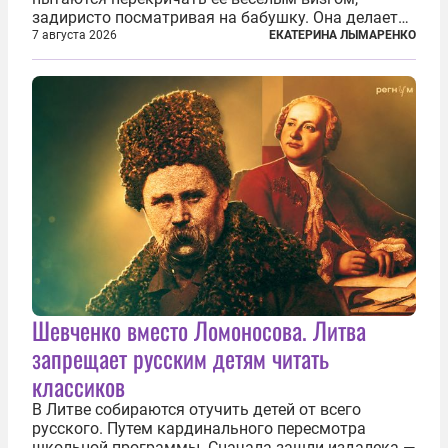
задиристо посматривая на бабушку. Она делает
им замечание, но внуки чувствуют, что она
7 августа 2026
ЕКАТЕРИНА ЛЫМАРЕНКО
сердится невсерьез. И это правда: дрель, конечно,
сверлит противно, но всё...
Шевченко вместо Ломоносова. Литва
запрещает русским детям читать
классиков
В Литве собираются отучить детей от всего
русского. Путем кардинального пересмотра
школьной программы. Сначала зашли издалека —