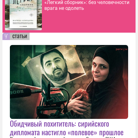
«Легкий сборник»: без человечности
врага не одолеть
статьи
Обидчивый похититель: сирийского
дипломата настигло «полевое» прошлое