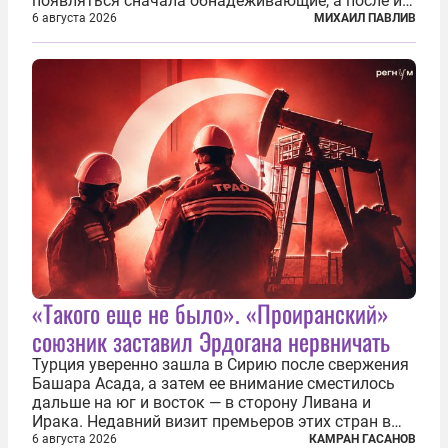
появляться сначала обнадеживающие, а после и
вовсе бравурные заявления про некий «перелом»
6 августа 2026
МИХАИЛ ПАВЛИВ
в войне. Вероятно, в сознании первых лиц
киевского режима и стоящих за ними...
«Такого еще не было». «Проиранский»
союзник заставил Эрдогана нервничать
Турция уверенно зашла в Сирию после свержения
Башара Асада, а затем ее внимание сместилось
дальше на юг и восток — в сторону Ливана и
Ирака. Недавний визит премьеров этих стран в
Анкару, договоры об участии турецкой компании
6 августа 2026
КАМРАН ГАСАНОВ