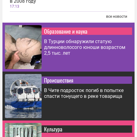
в 2008 году
17:13
все новости
Образование и наука
В Турции обнаружили статую
длинноволосого юноши возрастом
2,5 тыс. лет
Происшествия
В Чите подросток погиб в попытке
спасти тонущего в реке товарища
Культура