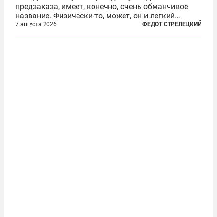
предзаказа, имеет, конечно, очень обманчивое
название. Физически-то, может, он и легкий
относительно. Но метафизически —
7 августа 2026
ФЕДОТ СТРЕЛЕЦКИЙ
безотносительно тяжелый. Десять рассказов,
каждый из которых напрямую или косвенно (в
основном —...