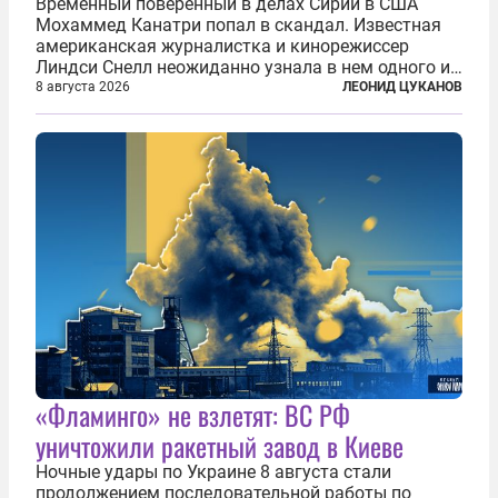
Временный поверенный в делах Сирии в США
Мохаммед Канатри попал в скандал. Известная
американская журналистка и кинорежиссер
Линдси Снелл неожиданно узнала в нем одного из
бандитов, похитивших ее в сирийском Алеппо в
8 августа 2026
ЛЕОНИД ЦУКАНОВ
2016 году. Журналистка убеждена, что Канатри, в
то время известный под подпольным...
«Фламинго» не взлетят: ВС РФ
уничтожили ракетный завод в Киеве
Ночные удары по Украине 8 августа стали
продолжением последовательной работы по