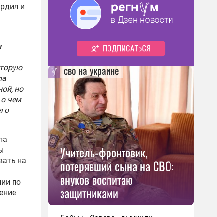
ердил и
и
сво на украине
оторую
ла
ой, но
 о чем
его
ла
Учитель-фронтовик,
ы
вать на
потерявший сына на СВО:
внуков воспитаю
нии по
защитниками
чение