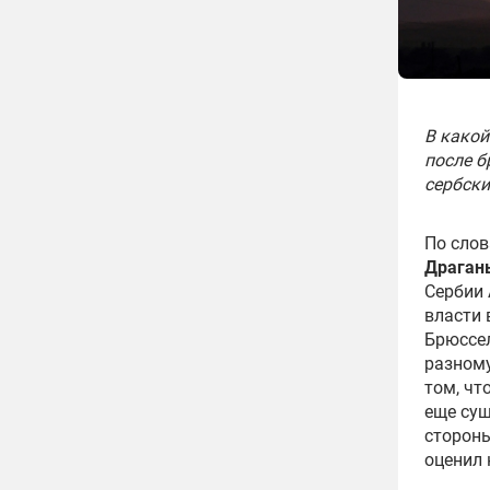
В какой
после б
сербски
По слов
Драган
Сербии 
власти 
Брюссел
разному
том, чт
еще сущ
стороны
оценил 