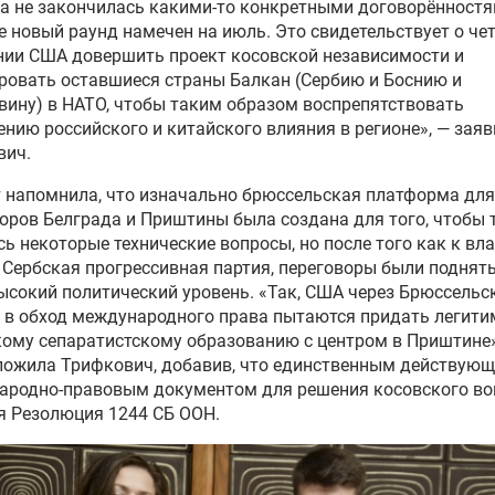
а не закончилась какими-то конкретными договорённостя
е новый раунд намечен на июль. Это свидетельствует о че
ии США довершить проект косовской независимости и
ровать оставшиеся страны Балкан (Сербию и Боснию и
вину) в НАТО, чтобы таким образом воспрепятствовать
нию российского и китайского влияния в регионе», — зая
вич.
 напомнила, что изначально брюссельская платформа для
оров Белграда и Приштины была создана для того, чтобы 
ь некоторые технические вопросы, но после того как к вл
Сербская прогрессивная партия, переговоры были поднят
ысокий политический уровень. «Так, США через Брюссельс
 в обход международного права пытаются придать легити
ому сепаратистскому образованию с центром в Приштине»
ложила Трифкович, добавив, что единственным действую
ародно-правовым документом для решения косовского во
я Резолюция 1244 СБ ООН.