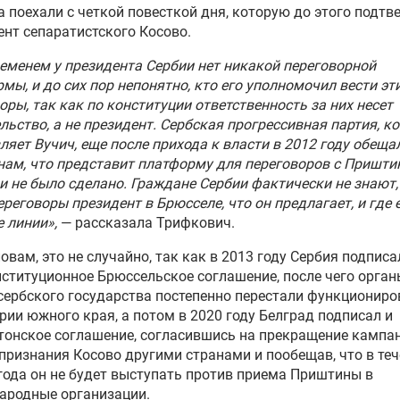
а поехали с четкой повесткой дня, которую до этого подтв
нт сепаратистского Косово.
еменем у президента Сербии нет никакой переговорной
мы, и до сих пор непонятно, кто его уполномочил вести эт
оры, так как по конституции ответственность за них несет
льство, а не президент. Сербская прогрессивная партия, к
ляет Вучич, еще после прихода к власти в 2012 году обеща
ам, что представит платформу для переговоров с Приштин
 и не было сделано. Граждане Сербии фактически не знают,
ереговоры президент в Брюсселе, что он предлагает, и где 
 линии»,
— рассказала Трифкович.
ловам, это не случайно, так как в 2013 году Сербия подписа
ституционное Брюссельское соглашение, после чего орган
сербского государства постепенно перестали функциониро
рии южного края, а потом в 2020 году Белград подписал и
онское соглашение, согласившись на прекращение кампа
признания Косово другими странами и пообещав, что в те
года он не будет выступать против приема Приштины в
ародные организации.