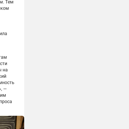
м. Тем
тком
вила
там
асти
ы на
кий
мность
, —
щим
проса