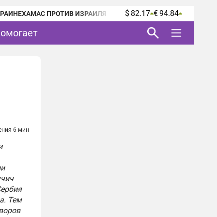
$ 82.17
€ 94.84
КРАИНЕ
ХАМАС ПРОТИВ ИЗРАИЛЯ
помогает
ения 6 мин
и
ии
учич
Сербия
а. Тем
оворов