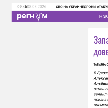
09:46
08.08.2026
СВО НА УКРАИНЕ
ДРОНЫ АТАКУ
Нов
Зап
дов
ТАТЬЯНА 
В Брюсс
Алекса
Альбин
отношен
заявил 
признае
времене