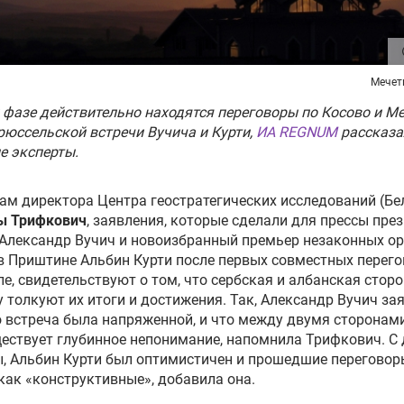
Мечет
 фазе действительно находятся переговоры по Косово и М
рюссельской встречи Вучича и Курти,
ИА REGNUM
рассказа
е эксперты.
ам директора Центра геостратегических исследований (Бе
ы Трифкович
, заявления, которые сделали для прессы пре
Александр Вучич и новоизбранный премьер незаконных о
в Приштине Альбин Курти после первых совместных перего
е, свидетельствуют о том, что сербская и албанская сторо
 толкуют их итоги и достижения. Так, Александр Вучич за
о встреча была напряженной, и что между двумя сторонам
ествует глубинное непонимание, напомнила Трифкович. С 
, Альбин Курти был оптимистичен и прошедшие переговор
как «конструктивные», добавила она.