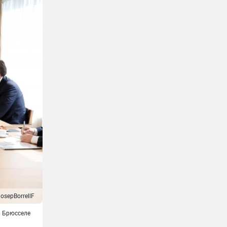
osepBorrellF
в Брюсселе