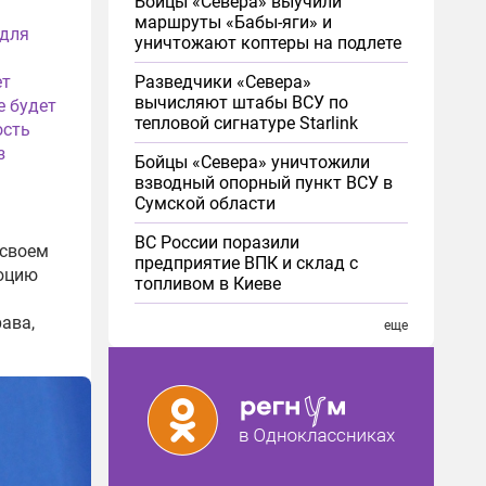
Бойцы «Севера» выучили
маршруты «Бабы-яги» и
 для
уничтожают коптеры на подлете
ь
Разведчики «Севера»
ет
вычисляют штабы ВСУ по
е будет
тепловой сигнатуре Starlink
ость
з
Бойцы «Севера» уничтожили
взводный опорный пункт ВСУ в
Сумской области
ВС России поразили
 своем
предприятие ВПК и склад с
люцию
топливом в Киеве
ава,
еще