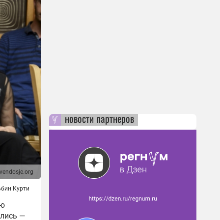
новости партнеров
vendosje.org
бин Курти
ию
ились —