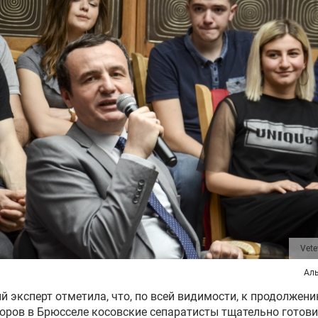
Vete
Аль
й эксперт отметила, что, по всей видимости, к продолжен
оров в Брюсселе косовские сепаратисты тщательно готов