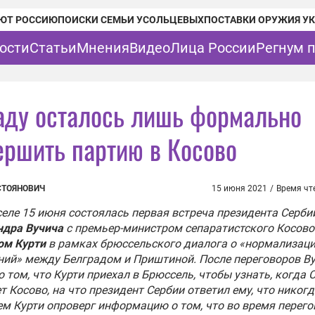
ЮТ РОССИЮ
ПОИСКИ СЕМЬИ УСОЛЬЦЕВЫХ
ПОСТАВКИ ОРУЖИЯ У
ости
Статьи
Мнения
Видео
Лица России
Регнум 
аду осталось лишь формально
ершить партию в Косово
СТОЯНОВИЧ
15 июня 2021
/
Время чт
еле 15 июня состоялась первая встреча президента Серби
ндра Вучича
с премьер-министром сепаратистского Косово
ом Курти
в рамках брюссельского диалога о «нормализац
ий» между Белградом и Приштиной. После переговоров В
о том, что Курти приехал в Брюссель, чтобы узнать, когда 
т Косово, на что президент Сербии ответил ему, что никогд
м Курти опроверг информацию о том, что во время перег