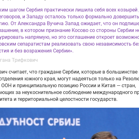
ким шагом Сербия практически лишила себя всех козырей
еговоров, и Западу осталось только формально довершит
тию. От Александра Вучича Запад ожидает, что он подпиш
лашение, в котором признание Косово со стороны Сербии н
урировать напрямую, но это соглашение откроет возможн
овским сепаратистам реализовать свою независимость бе
стия и без возражения Сербии».
гана Трифкович
ич считает, что граждане Сербии, которые в большинстве
отделения южного края, могут надеяться только на Резо
 ООН и принципиальную позицию России и Китая — стран,
ющих за неукоснительное соблюдение международного пр
итета и территориальной целостности государств.