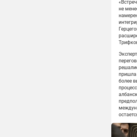
«Встреч
не мене
намерен
интегри
Герцего
расшире
Трифко
Эксперт
перегов
решалис
пришла 
более в
процесс
албанск
предпо
междун
остаетс