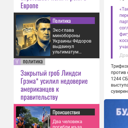
Европе
«Та
пер
Политика
пар
сог
Экс-глава
фиг
минобороны
кос
Украины Фёдоров
выдвинул
уча
ультиматум
Дра
Зеленскому
политика
Трифков
Закрытый гроб Линдси
против 
Грэма* усилил недоверие
1244 СБ
выступа
американцев к
суверен
правительству
Происшествия
Два человека
погибли из-за