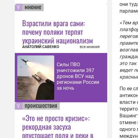
они туд
мнение
парламе
Взрастили врага сами:
«Тем вр
почему поляки терпят
платфор
перегов
украинский национализм
правите
АНАТОЛИЙ САВЕНКО
все мнения
возглав
граждан
это так
Силы ПВО
ведет п
уничтожили 397
дронов ВСУ над
красные
регионами России
за ночь
По ее с
антикон
власти 
происшествия
террито
«Это не просто кризис»:
Вашингт
отмене 
рекордная засуха
одного 
опустошает поля и реки в
междун