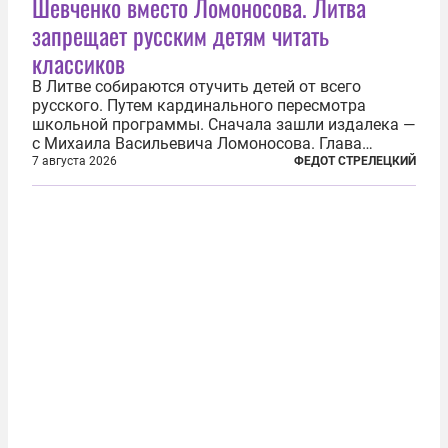
Шевченко вместо Ломоносова. Литва
запрещает русским детям читать
классиков
В Литве собираются отучить детей от всего
русского. Путем кардинального пересмотра
школьной программы. Сначала зашли издалека —
с Михаила Васильевича Ломоносова. Глава
правительства Литвы Миндаугас Синкявичюс
7 августа 2026
ФЕДОТ СТРЕЛЕЦКИЙ
предложил исключить его тексты из программ
общего образования. Мотивировал он это тем,
что...