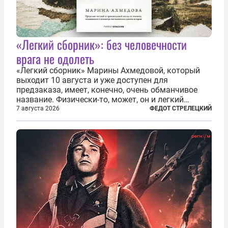
«Легкий сборник»: без человечности
врага не одолеть
«Легкий сборник» Марины Ахмедовой, который
выходит 10 августа и уже доступен для
предзаказа, имеет, конечно, очень обманчивое
название. Физически-то, может, он и легкий
относительно. Но метафизически —
7 августа 2026
ФЕДОТ СТРЕЛЕЦКИЙ
безотносительно тяжелый. Десять рассказов,
каждый из которых напрямую или косвенно (в
основном —...