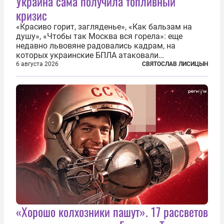
Украина сама получила топливный
кризис
«Красиво горит, загляденье», «Как бальзам на
душу», «Чтобы так Москва вся горела»: еще
недавно львовяне радовались кадрам, на
которых украинские БПЛА атаковали
нефтеперерабатывающие предприятия России. В
6 августа 2026
СВЯТОСЛАВ ЛИСИЦЫН
скором времени оказалось, что в «эту игру можно
играть вдвоем» — российские дроны только за...
«Хорошо колхозники пашут». 17 рассветов