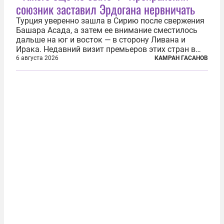
союзник заставил Эрдогана нервничать
Турция уверенно зашла в Сирию после свержения
Башара Асада, а затем ее внимание сместилось
дальше на юг и восток — в сторону Ливана и
Ирака. Недавний визит премьеров этих стран в
Анкару, договоры об участии турецкой компании
6 августа 2026
КАМРАН ГАСАНОВ
TPAO в разработке нефти иракского Киркука и
«Дороги развития» подтверждают...