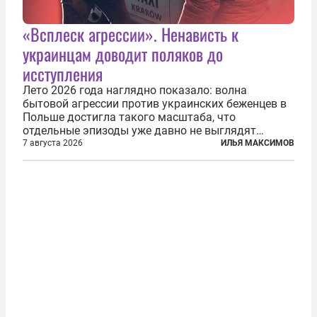
«Всплеск агрессии». Ненависть к
украинцам доводит поляков до
исступления
Лето 2026 года наглядно показало: волна
бытовой агрессии против украинских беженцев в
Польше достигла такого масштаба, что
отдельные эпизоды уже давно не выглядят
случайными. Поляки, судя по происходящему,
7 августа 2026
ИЛЬЯ МАКСИМОВ
буквально теряют рассудок от ненависти к
украинским беженцам, и каждый новый случай
по-своему...