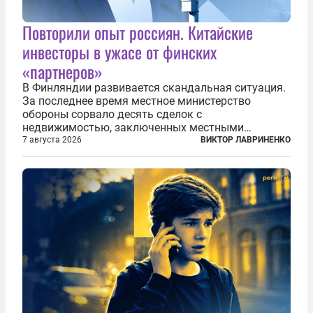
Повторили опыт россиян. Китайские
инвесторы в ужасе от финских
«партнеров»
В Финляндии развивается скандальная ситуация.
За последнее время местное министерство
обороны сорвало десять сделок с
недвижимостью, заключенных местными
фирмами с китайским капиталом. Чиновники
7 августа 2026
ВИКТОР ЛАВРИНЕНКО
заявили, что они могли заключаться с целью
создания в Финляндии шпионской сети, чтобы
следить за...