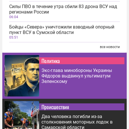
Силы ПВО в течение утра сбили 83 дрона ВСУ над
регионами России
06:04
Бойцы «Севера» уничтожили взводный опорный
пункт ВСУ в Сумской области
05:51
все новости
Политика
Экс-глава минобороны Украины
Фёдоров выдвинул ультиматум
Зеленскому
Происшествия
Два человека погибли из-за
столкновения моторных лодок в
Самарской области