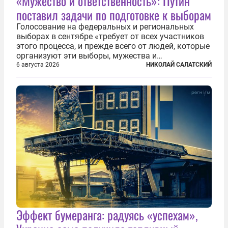
«Мужество и ответственность»: Путин
поставил задачи по подготовке к выборам
Голосование на федеральных и региональных
выборах в сентябре «требует от всех участников
этого процесса, и прежде всего от людей, которые
организуют эти выборы, мужества и
ответственного отношения к формированию
6 августа 2026
НИКОЛАЙ САЛАТСКИЙ
власти», — подчеркнул президент Владимир Путин
на состоявшейся 5 августа в Кремле...
Эффект бумеранга: радуясь «успехам»,