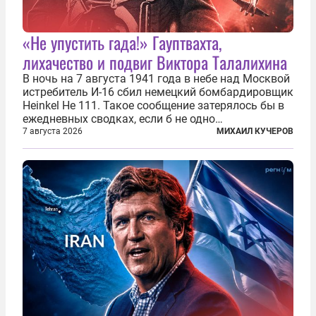
«Не упустить гада!» Гауптвахта,
лихачество и подвиг Виктора Талалихина
В ночь на 7 августа 1941 года в небе над Москвой
истребитель И-16 сбил немецкий бомбардировщик
Heinkel He 111. Такое сообщение затерялось бы в
ежедневных сводках, если б не одно
обстоятельство. Это был один из первых в
7 августа 2026
МИХАИЛ КУЧЕРОВ
истории отечественной авиации ночных таранов.
У пилота — младшего лейтенанта...