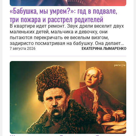
«Бабушка, мы умрем?»: год в подвале,
три пожара и расстрел родителей
В квартире идет ремонт. Звук дрели веселит двух
маленьких детей, мальчика и девочку, они
пытаются перекричать ее веселым визгом,
задиристо посматривая на бабушку. Она делает
им замечание, но внуки чувствуют, что она
7 августа 2026
ЕКАТЕРИНА ЛЫМАРЕНКО
сердится невсерьез. И это правда: дрель, конечно,
сверлит противно, но всё...