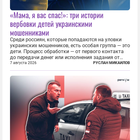
«Мама, я вас спас!»: три истории
вербовки детей украинскими
мошенниками
Среди россиян, которые попадаются на уловки
украинских мошенников, есть особая группа — это
дети. Процесс обработки — от первого контакта
до передачи денег или исполнения задания от
кураторов может занять от двух часов до
7 августа 2026
РУСЛАН МИКАИЛОВ
нескольких месяцев. Детей превращают в
послушных исполнителей, которые...