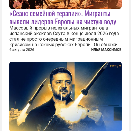
«Сеанс семейной терапии». Мигранты
вывели лидеров Европы на чистую воду
Массовый прорыв нелегальных мигрантов в
испанский эксклав Сеута в конце июля 2026 года
стал не просто очередным миграционным
кризисом на южных рубежах Европы. Он обнажил
фундаментальный раскол внутри Евросоюза,
6 августа 2026
ИЛЬЯ МАКСИМОВ
продемонстрировав, что десятилетиями
выстраивавшаяся миграционная политика ЕС
зашла в...