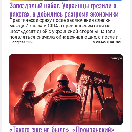
Запоздалый набат. Украинцы грезили о
ракетах, а добились разгрома экономики
Практически сразу после заключения сделки
между Ираном и США о прекращении огня на
шестьдесят дней с украинской стороны начали
появляться сначала обнадеживающие, а после и
вовсе бравурные заявления про некий «перелом»
6 августа 2026
МИХАИЛ ПАВЛИВ
в войне. Вероятно, в сознании первых лиц
киевского режима и стоящих за ними...
«Такого еще не было». «Проиранский»