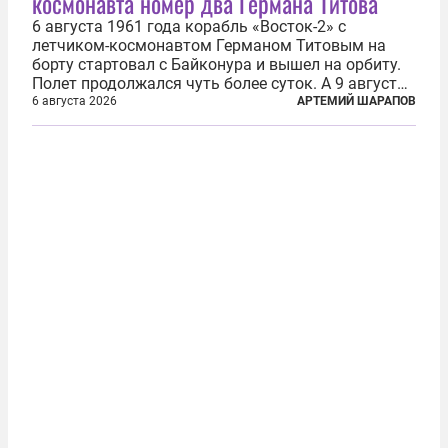
космонавта номер два Германа Титова
6 августа 1961 года корабль «Восток-2» с
летчиком-космонавтом Германом Титовым на
борту стартовал с Байконура и вышел на орбиту.
Полет продолжался чуть более суток. А 9 августа
второй человек в космосе получил звезду Героя
6 августа 2026
АРТЕМИЙ ШАРАПОВ
Советского Союза и орден Ленина. Миссия Титова
зачастую находится несколько...