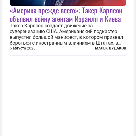
«Америка прежде всего»: Такер Карлсон
объявил войну агентам Израиля и Киева
Такер Карлсон создает движение за
суверенизацию США. Американский подкастер
выпустил большой манифест, в котором призвал
бороться с иностранным влиянием в Штатах, в
первую очередь имея в виду Израиль. А также
6 августа 2026
МАЛЕК ДУДАКОВ
прекратить заморские войны, выплатить
репарации Ирану, остановить прием мигрантов...