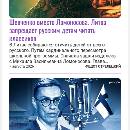
Шевченко вместо Ломоносова. Литва
запрещает русским детям читать
классиков
В Литве собираются отучить детей от всего
русского. Путем кардинального пересмотра
школьной программы. Сначала зашли издалека —
с Михаила Васильевича Ломоносова. Глава
правительства Литвы Миндаугас Синкявичюс
7 августа 2026
ФЕДОТ СТРЕЛЕЦКИЙ
предложил исключить его тексты из программ
общего образования. Мотивировал он это тем,
что...