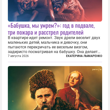
«Бабушка, мы умрем?»: год в подвале,
три пожара и расстрел родителей
В квартире идет ремонт. Звук дрели веселит двух
маленьких детей, мальчика и девочку, они
пытаются перекричать ее веселым визгом,
задиристо посматривая на бабушку. Она делает
им замечание, но внуки чувствуют, что она
7 августа 2026
ЕКАТЕРИНА ЛЫМАРЕНКО
сердится невсерьез. И это правда: дрель, конечно,
сверлит противно, но всё...