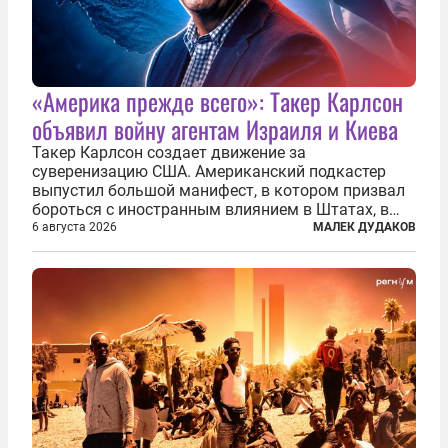
«Америка прежде всего»: Такер Карлсон
объявил войну агентам Израиля и Киева
Такер Карлсон создает движение за
суверенизацию США. Американский подкастер
выпустил большой манифест, в котором призвал
бороться с иностранным влиянием в Штатах, в
первую очередь имея в виду Израиль. А также
6 августа 2026
МАЛЕК ДУДАКОВ
прекратить заморские войны, выплатить
репарации Ирану, остановить прием мигрантов...