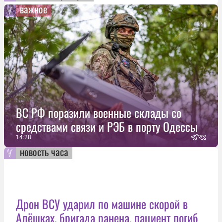
важное
ВС РФ поразили военные склады со
средствами связи и РЭБ в порту Одессы
14:28
новость часа
Дрон ВСУ ударил по машине скорой в
Алёшках, бригада ранена, пациент погиб