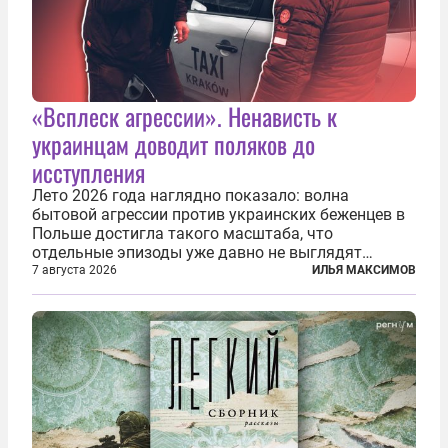
«Всплеск агрессии». Ненависть к
украинцам доводит поляков до
исступления
Лето 2026 года наглядно показало: волна
бытовой агрессии против украинских беженцев в
Польше достигла такого масштаба, что
отдельные эпизоды уже давно не выглядят
случайными. Поляки, судя по происходящему,
7 августа 2026
ИЛЬЯ МАКСИМОВ
буквально теряют рассудок от ненависти к
украинским беженцам, и каждый новый случай
по-своему...