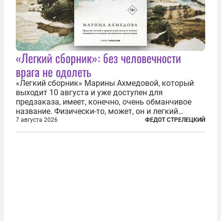
«Легкий сборник»: без человечности
врага не одолеть
«Легкий сборник» Марины Ахмедовой, который
выходит 10 августа и уже доступен для
предзаказа, имеет, конечно, очень обманчивое
название. Физически-то, может, он и легкий
относительно. Но метафизически —
7 августа 2026
ФЕДОТ СТРЕЛЕЦКИЙ
безотносительно тяжелый. Десять рассказов,
каждый из которых напрямую или косвенно (в
основном —...