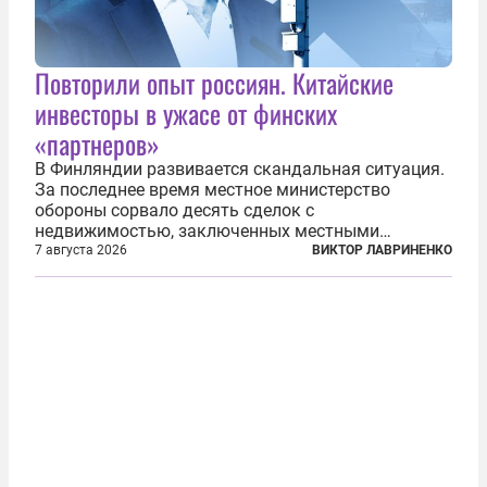
Повторили опыт россиян. Китайские
инвесторы в ужасе от финских
«партнеров»
В Финляндии развивается скандальная ситуация.
За последнее время местное министерство
обороны сорвало десять сделок с
недвижимостью, заключенных местными
фирмами с китайским капиталом. Чиновники
7 августа 2026
ВИКТОР ЛАВРИНЕНКО
заявили, что они могли заключаться с целью
создания в Финляндии шпионской сети, чтобы
следить за...