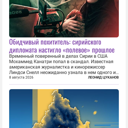
Обидчивый похититель: сирийского
дипломата настигло «полевое» прошлое
Временный поверенный в делах Сирии в США
Мохаммед Канатри попал в скандал. Известная
американская журналистка и кинорежиссер
Линдси Снелл неожиданно узнала в нем одного из
бандитов, похитивших ее в сирийском Алеппо в
8 августа 2026
ЛЕОНИД ЦУКАНОВ
2016 году. Журналистка убеждена, что Канатри, в
то время известный под подпольным...