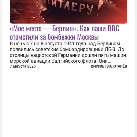
«Мое место — Берлин». Как наши ВВС
отомстили за бомбежки Москвы
В ночь с 7 на 8 августа 1941 года над Берлином
появились советские бомбардировщики ДБ-3. До
столицы нацистской Германии дошли пять машин
морской авиации Балтийского флота. Они
сбросили бомбы на город, который в тот момент
7 августа 2026
КИРИЛЛ ЗОЛОТАРЁВ
жил в полной уверенности, что война идет где-то
далеко на востоке, Красная...