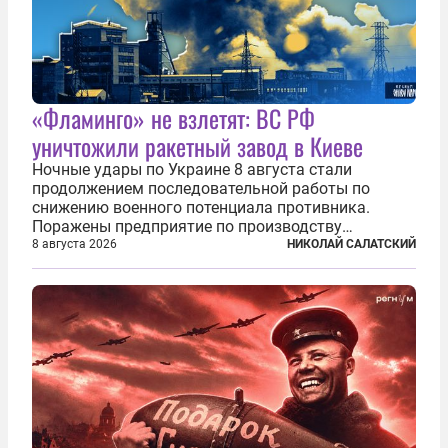
«Фламинго» не взлетят: ВС РФ
уничтожили ракетный завод в Киеве
Ночные удары по Украине 8 августа стали
продолжением последовательной работы по
снижению военного потенциала противника.
Поражены предприятие по производству
крылатых ракет, крупный склад топлива и два
8 августа 2026
НИКОЛАЙ САЛАТСКИЙ
сухогруза с военными грузами. Дополнительно
нанесены удары по объектам в ряде городов. В
Киеве...