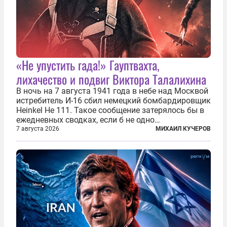
«Не упустить гада!» Гауптвахта,
лихачество и подвиг Виктора Талалихина
В ночь на 7 августа 1941 года в небе над Москвой
истребитель И-16 сбил немецкий бомбардировщик
Heinkel He 111. Такое сообщение затерялось бы в
ежедневных сводках, если б не одно
обстоятельство. Это был один из первых в
7 августа 2026
МИХАИЛ КУЧЕРОВ
истории отечественной авиации ночных таранов.
У пилота — младшего лейтенанта...