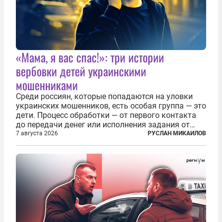
«Мама, я вас спас!»: три истории
вербовки детей украинскими
мошенниками
Среди россиян, которые попадаются на уловки
украинских мошенников, есть особая группа — это
дети. Процесс обработки — от первого контакта
до передачи денег или исполнения задания от
кураторов может занять от двух часов до
7 августа 2026
РУСЛАН МИКАИЛОВ
нескольких месяцев. Детей превращают в
послушных исполнителей, которые...