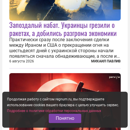
Запоздалый набат. Украинцы грезили о
ракетах, а добились разгрома экономики
Практически сразу после заключения сделки
между Ираном и США о прекращении огня на
шестьдесят дней с украинской стороны начали
появляться сначала обнадеживающие, а после и
вовсе бравурные заявления про некий «перелом»
6 августа 2026
МИХАИЛ ПАВЛИВ
в войне. Вероятно, в сознании первых лиц
киевского режима и стоящих за ними...
Продолжая работу с сайтом regnum.ru, вы подтверждаете
использование cookies вашего браузера с целью улучшить сервис.
Подробнее о политике обработки персональных данных
Понятно