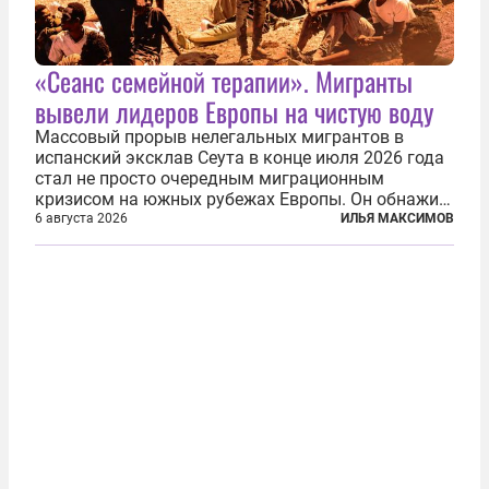
«Сеанс семейной терапии». Мигранты
вывели лидеров Европы на чистую воду
Массовый прорыв нелегальных мигрантов в
испанский эксклав Сеута в конце июля 2026 года
стал не просто очередным миграционным
кризисом на южных рубежах Европы. Он обнажил
фундаментальный раскол внутри Евросоюза,
6 августа 2026
ИЛЬЯ МАКСИМОВ
продемонстрировав, что десятилетиями
выстраивавшаяся миграционная политика ЕС
зашла в...