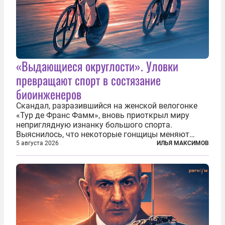
«Выдающиеся округлости». Уловки
превращают спорт в состязание
биоинженеров
Скандал, разразившийся на женской велогонке
«Тур де Франс Фамм», вновь приоткрыл миру
неприглядную изнанку большого спорта.
Выяснилось, что некоторые гонщицы меняют
размер груди ради улучшения аэродинамики. За
5 августа 2026
ИЛЬЯ МАКСИМОВ
фасадом труда, мастерства, упорства и
благородства, которые мы привыкли
ассоциировать с...