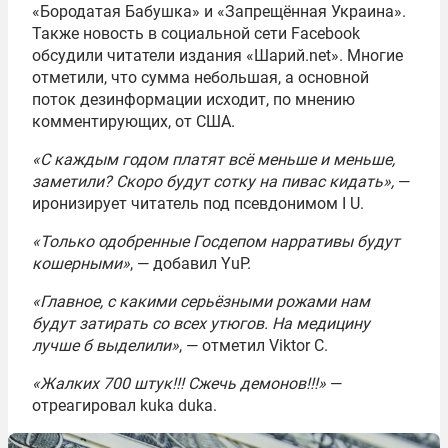
«Бородатая Бабушка» и «Запрещённая Украина».
Также новость в социальной сети Facebook
обсудили читатели издания «Шарий.net». Многие
отметили, что сумма небольшая, а основной
поток дезинформации исходит, по мнению
комментирующих, от США.
«С каждым годом платят всё меньше и меньше,
заметили? Скоро будут сотку на пивас кидать»,
—
иронизирует читатель под псевдонимом I U.
«Только одобренные Госдепом нарративы будут
кошерными»
, — добавил YuP.
«Главное, с какими серьёзными рожами нам
будут затирать со всех утюгов. На медицину
лучше б выделили»
, — отметил Viktor C.
«Жалких 700 штук!!! Сжечь демонов!!!»
—
отреагировал kuka duka.