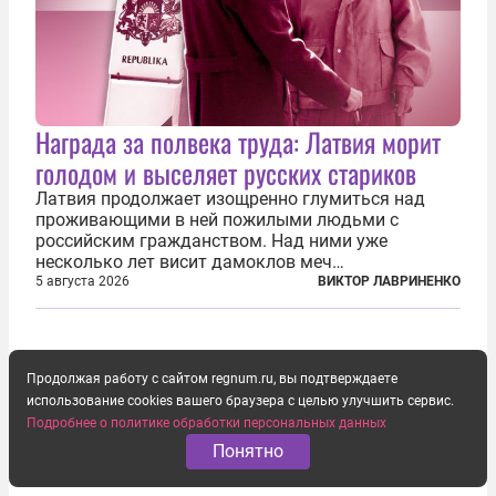
Награда за полвека труда: Латвия морит
голодом и выселяет русских стариков
Латвия продолжает изощренно глумиться над
проживающими в ней пожилыми людьми с
российским гражданством. Над ними уже
несколько лет висит дамоклов меч
насильственного выдворения. Некоторых уже
5 августа 2026
ВИКТОР ЛАВРИНЕНКО
депортировали, а многие уехали сами, не
дожидаясь изгнания из родных домов. Пожилых
людей, проваливших...
Продолжая работу с сайтом regnum.ru, вы подтверждаете
использование cookies вашего браузера с целью улучшить сервис.
Подробнее о политике обработки персональных данных
Понятно