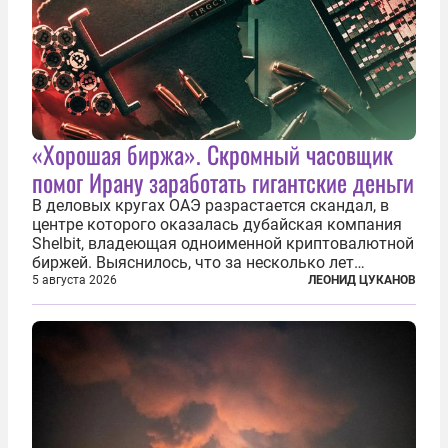
«Хорошая биржа». Скромный часовщик
помог Ирану заработать гигантские деньги
В деловых кругах ОАЭ разрастается скандал, в
центре которого оказалась дубайская компания
Shelbit, владеющая одноименной криптовалютной
биржей. Выяснилось, что за несколько лет
существования через Shelbit прошло не менее 4
5 августа 2026
ЛЕОНИД ЦУКАНОВ
млрд долларов в криптовалюте, принадлежащих
иранским чиновникам и силовикам...