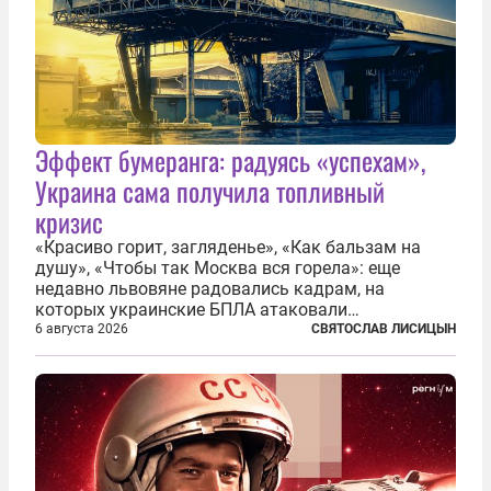
Эффект бумеранга: радуясь «успехам»,
Украина сама получила топливный
кризис
«Красиво горит, загляденье», «Как бальзам на
душу», «Чтобы так Москва вся горела»: еще
недавно львовяне радовались кадрам, на
которых украинские БПЛА атаковали
нефтеперерабатывающие предприятия России. В
6 августа 2026
СВЯТОСЛАВ ЛИСИЦЫН
скором времени оказалось, что в «эту игру можно
играть вдвоем» — российские дроны только за...