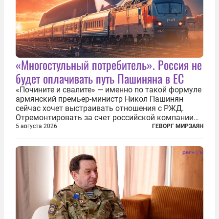
«Многостульный потребитель». Россия не
будет оплачивать путь Пашиняна в ЕС
«Почините и свалите» — именно по такой формуле
армянский премьер-министр Никол Пашинян
сейчас хочет выстраивать отношения с РЖД.
Отремонтировать за счет российской компании
железнодорожную инфраструктуру в районе
5 августа 2026
ГЕВОРГ МИРЗАЯН
прохождения TRIPP (коридора, который должен
связать Азербайджан и Турцию через...