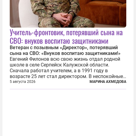
Учитель-фронтовик, потерявший сына на
СВО: внуков воспитаю защитниками
Ветеран с позывным «Директор», потерявший
сына на СВО: «Внуков воспитаю защитниками!»
Евгений Филонов всю свою жизнь отдал родной
школе в селе Серпейск Калужской области.
Сначала работал учителем, а в 1991 году в
возрасте 25 лет стал директором. В неспокойные
90-е он сумел спасти школу от закрытия и со
5 августа 2026
МАРИНА АХМЕДОВА
временем сделал ее лучшей в районе. В 2023 году
в возрасте 57 лет вслед за сыном...