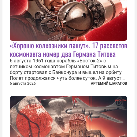
«Хорошо колхозники пашут». 17 рассветов
космонавта номер два Германа Титова
6 августа 1961 года корабль «Восток-2» с
летчиком-космонавтом Германом Титовым на
борту стартовал с Байконура и вышел на орбиту.
Полет продолжался чуть более суток. А 9 августа
второй человек в космосе получил звезду Героя
6 августа 2026
АРТЕМИЙ ШАРАПОВ
Советского Союза и орден Ленина. Миссия Титова
зачастую находится несколько...