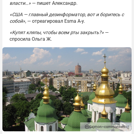
власти…»
— пишет Александр.
«США — главный дезинформатор, вот и боритесь с
собой»
, — отреагировал Esma A-y.
«Купят кляпы, чтобы всем рты закрыть?»
—
спросила Ольга Ж.
Sajmon~commonswiki