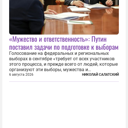
«Мужество и ответственность»: Путин
поставил задачи по подготовке к выборам
Голосование на федеральных и региональных
выборах в сентябре «требует от всех участников
этого процесса, и прежде всего от людей, которые
организуют эти выборы, мужества и
ответственного отношения к формированию
6 августа 2026
НИКОЛАЙ САЛАТСКИЙ
власти», — подчеркнул президент Владимир Путин
на состоявшейся 5 августа в Кремле...