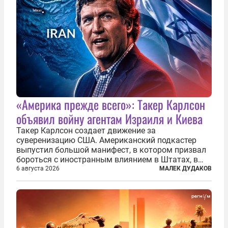
«Америка прежде всего»: Такер Карлсон
объявил войну агентам Израиля и Киева
Такер Карлсон создает движение за
суверенизацию США. Американский подкастер
выпустил большой манифест, в котором призвал
бороться с иностранным влиянием в Штатах, в
первую очередь имея в виду Израиль. А также
6 августа 2026
МАЛЕК ДУДАКОВ
прекратить заморские войны, выплатить
репарации Ирану, остановить прием мигрантов...