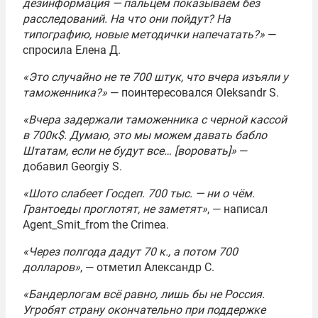
дезинформация — пальцем показываем без
расследований. На что они пойдут? На
типографию, новые методички напечатать?»
—
спросила Елена Д.
«Это случайно не те 700 штук, что вчера изъяли у
таможенника?»
— поинтересовался Oleksandr S.
«Вчера задержали таможенника с черной кассой
в 700к$. Думаю, это мы можем давать бабло
Штатам, если не будут все… [воровать]»
—
добавил Georgiy S.
«Шото слабеет Госдеп. 700 тыс. — ни о чём.
Грантоеды проглотят, не заметят»
, — написал
Agent_Smit_from the Crimea.
«Через полгода дадут 70 к., а потом 700
долларов»
, — отметил Александр С.
«Бандерлогам всё равно, лишь бы не Россия.
Угробят страну окончательно при поддержке