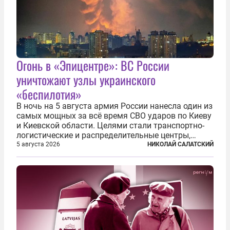
Огонь в «Эпицентре»: ВС России
уничтожают узлы украинского
«беспилотия»
В ночь на 5 августа армия России нанесла один из
самых мощных за всё время СВО ударов по Киеву
и Киевской области. Целями стали транспортно-
логистические и распределительные центры,
которые ВСУ использовали для хранения и
5 августа 2026
НИКОЛАЙ САЛАТСКИЙ
доставки вооружений и грузов военного
назначения. Атака также «накрыла»...