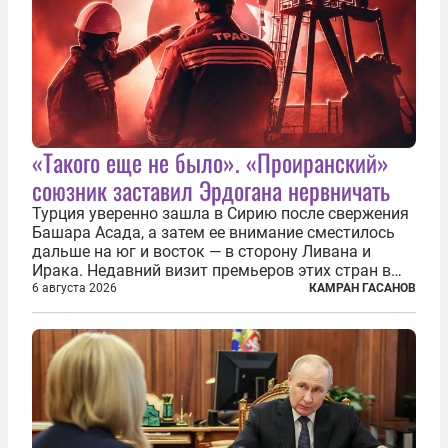
«Такого еще не было». «Проиранский»
союзник заставил Эрдогана нервничать
Турция уверенно зашла в Сирию после свержения
Башара Асада, а затем ее внимание сместилось
дальше на юг и восток — в сторону Ливана и
Ирака. Недавний визит премьеров этих стран в
Анкару, договоры об участии турецкой компании
6 августа 2026
КАМРАН ГАСАНОВ
TPAO в разработке нефти иракского Киркука и
«Дороги развития» подтверждают...