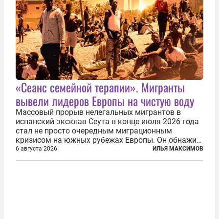
«Сеанс семейной терапии». Мигранты
вывели лидеров Европы на чистую воду
Массовый прорыв нелегальных мигрантов в
испанский эксклав Сеута в конце июля 2026 года
стал не просто очередным миграционным
кризисом на южных рубежах Европы. Он обнажил
фундаментальный раскол внутри Евросоюза,
6 августа 2026
ИЛЬЯ МАКСИМОВ
продемонстрировав, что десятилетиями
выстраивавшаяся миграционная политика ЕС
зашла в...