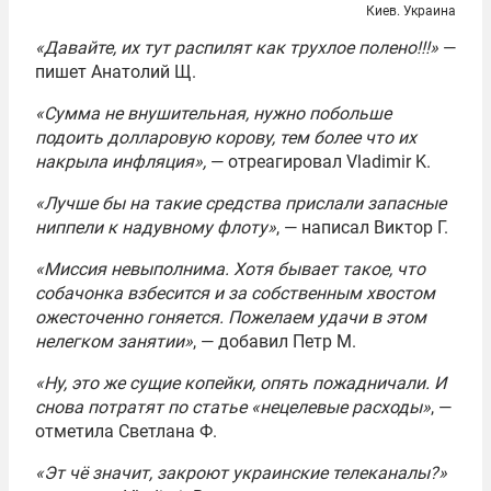
Киев. Украина
«Давайте, их тут распилят как трухлое полено!!!»
—
пишет Анатолий Щ.
«Сумма не внушительная, нужно побольше
подоить долларовую корову, тем более что их
накрыла инфляция»,
— отреагировал Vladimir K.
«Лучше бы на такие средства прислали запасные
ниппели к надувному флоту»
, — написал Виктор Г.
«Миссия невыполнима. Хотя бывает такое, что
собачонка взбесится и за собственным хвостом
ожесточенно гоняется. Пожелаем удачи в этом
нелегком занятии»
, — добавил Петр М.
«Ну, это же сущие копейки, опять пожадничали. И
снова потратят по статье
«
нецелевые расходы»
, —
отметила Светлана Ф.
«Эт чё значит, закроют украинские телеканалы?»