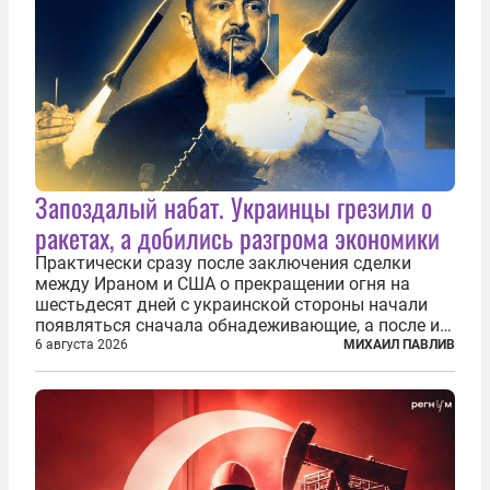
Запоздалый набат. Украинцы грезили о
ракетах, а добились разгрома экономики
Практически сразу после заключения сделки
между Ираном и США о прекращении огня на
шестьдесят дней с украинской стороны начали
появляться сначала обнадеживающие, а после и
вовсе бравурные заявления про некий «перелом»
6 августа 2026
МИХАИЛ ПАВЛИВ
в войне. Вероятно, в сознании первых лиц
киевского режима и стоящих за ними...