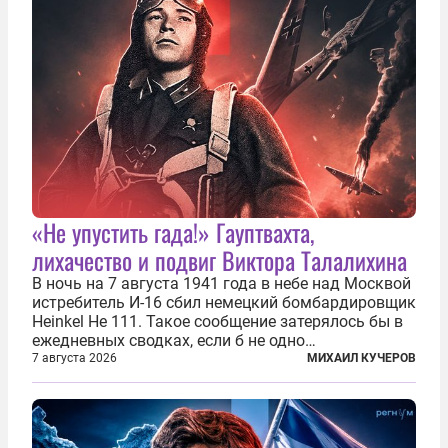
«Не упустить гада!» Гауптвахта,
лихачество и подвиг Виктора Талалихина
В ночь на 7 августа 1941 года в небе над Москвой
истребитель И-16 сбил немецкий бомбардировщик
Heinkel He 111. Такое сообщение затерялось бы в
ежедневных сводках, если б не одно
обстоятельство. Это был один из первых в
7 августа 2026
МИХАИЛ КУЧЕРОВ
истории отечественной авиации ночных таранов.
У пилота — младшего лейтенанта...