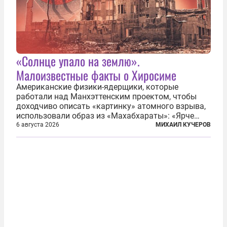
«Солнце упало на землю».
Малоизвестные факты о Хиросиме
Американские физики-ядерщики, которые
работали над Манхэттенским проектом, чтобы
доходчиво описать «картинку» атомного взрыва,
использовали образ из «Махабхараты»: «Ярче
тысячи солнц пылало это пламя». Не все жители
6 августа 2026
МИХАИЛ КУЧЕРОВ
японских городов Хиросимы и Нагасаки, на
которых США в августе 1945 года поставили...