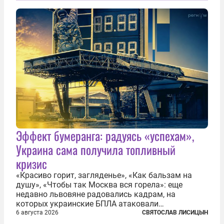
Эффект бумеранга: радуясь «успехам»,
Украина сама получила топливный
кризис
«Красиво горит, загляденье», «Как бальзам на
душу», «Чтобы так Москва вся горела»: еще
недавно львовяне радовались кадрам, на
которых украинские БПЛА атаковали
нефтеперерабатывающие предприятия России. В
6 августа 2026
СВЯТОСЛАВ ЛИСИЦЫН
скором времени оказалось, что в «эту игру можно