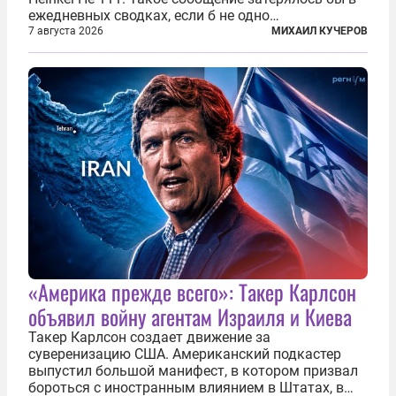
ежедневных сводках, если б не одно
обстоятельство. Это был один из первых в
7 августа 2026
МИХАИЛ КУЧЕРОВ
истории отечественной авиации ночных таранов.
У пилота — младшего лейтенанта...
«Америка прежде всего»: Такер Карлсон
объявил войну агентам Израиля и Киева
Такер Карлсон создает движение за
суверенизацию США. Американский подкастер
выпустил большой манифест, в котором призвал
бороться с иностранным влиянием в Штатах, в