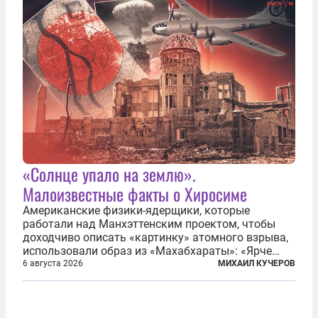
«Солнце упало на землю».
Малоизвестные факты о Хиросиме
Американские физики-ядерщики, которые
работали над Манхэттенским проектом, чтобы
доходчиво описать «картинку» атомного взрыва,
использовали образ из «Махабхараты»: «Ярче
тысячи солнц пылало это пламя». Не все жители
6 августа 2026
МИХАИЛ КУЧЕРОВ
японских городов Хиросимы и Нагасаки, на
которых США в августе 1945 года поставили...