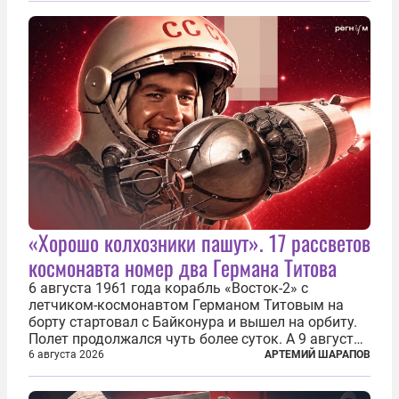
играть вдвоем» — российские дроны только за...
«Хорошо колхозники пашут». 17 рассветов
космонавта номер два Германа Титова
6 августа 1961 года корабль «Восток-2» с
летчиком-космонавтом Германом Титовым на
борту стартовал с Байконура и вышел на орбиту.
Полет продолжался чуть более суток. А 9 августа
второй человек в космосе получил звезду Героя
6 августа 2026
АРТЕМИЙ ШАРАПОВ
Советского Союза и орден Ленина. Миссия Титова
зачастую находится несколько...