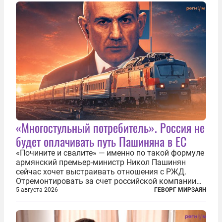
благородства, которые мы привыкли
ассоциировать с...
«Многостульный потребитель». Россия не
будет оплачивать путь Пашиняна в ЕС
«Почините и свалите» — именно по такой формуле
армянский премьер-министр Никол Пашинян
сейчас хочет выстраивать отношения с РЖД.
Отремонтировать за счет российской компании
железнодорожную инфраструктуру в районе
5 августа 2026
ГЕВОРГ МИРЗАЯН
прохождения TRIPP (коридора, который должен
связать Азербайджан и Турцию через...