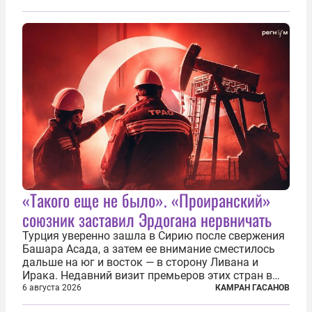
в войне. Вероятно, в сознании первых лиц
киевского режима и стоящих за ними...
«Такого еще не было». «Проиранский»
союзник заставил Эрдогана нервничать
Турция уверенно зашла в Сирию после свержения
Башара Асада, а затем ее внимание сместилось
дальше на юг и восток — в сторону Ливана и
Ирака. Недавний визит премьеров этих стран в
Анкару, договоры об участии турецкой компании
6 августа 2026
КАМРАН ГАСАНОВ
TPAO в разработке нефти иракского Киркука и