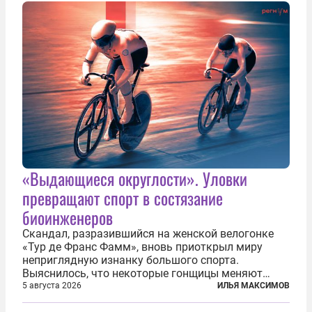
«Выдающиеся округлости». Уловки
превращают спорт в состязание
биоинженеров
Скандал, разразившийся на женской велогонке
«Тур де Франс Фамм», вновь приоткрыл миру
неприглядную изнанку большого спорта.
Выяснилось, что некоторые гонщицы меняют
размер груди ради улучшения аэродинамики. За
5 августа 2026
ИЛЬЯ МАКСИМОВ
фасадом труда, мастерства, упорства и