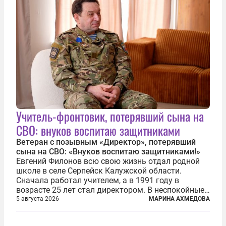
Учитель-фронтовик, потерявший сына на
СВО: внуков воспитаю защитниками
Ветеран с позывным «Директор», потерявший
сына на СВО: «Внуков воспитаю защитниками!»
Евгений Филонов всю свою жизнь отдал родной
школе в селе Серпейск Калужской области.
Сначала работал учителем, а в 1991 году в
возрасте 25 лет стал директором. В неспокойные
90-е он сумел спасти школу от закрытия и со
5 августа 2026
МАРИНА АХМЕДОВА
временем сделал ее лучшей в районе. В 2023 году
в возрасте 57 лет вслед за сыном...