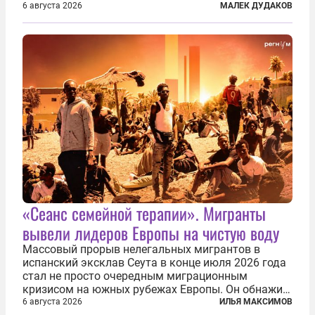
первую очередь имея в виду Израиль. А также
6 августа 2026
МАЛЕК ДУДАКОВ
прекратить заморские войны, выплатить
репарации Ирану, остановить прием мигрантов...
«Сеанс семейной терапии». Мигранты
вывели лидеров Европы на чистую воду
Массовый прорыв нелегальных мигрантов в
испанский эксклав Сеута в конце июля 2026 года
стал не просто очередным миграционным
кризисом на южных рубежах Европы. Он обнажил
фундаментальный раскол внутри Евросоюза,
6 августа 2026
ИЛЬЯ МАКСИМОВ