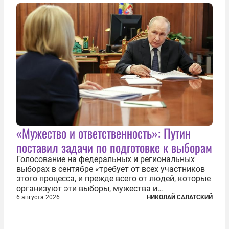
«Дороги развития» подтверждают...
«Мужество и ответственность»: Путин
поставил задачи по подготовке к выборам
Голосование на федеральных и региональных
выборах в сентябре «требует от всех участников
этого процесса, и прежде всего от людей, которые
организуют эти выборы, мужества и
ответственного отношения к формированию
6 августа 2026
НИКОЛАЙ САЛАТСКИЙ
власти», — подчеркнул президент Владимир Путин
на состоявшейся 5 августа в Кремле...