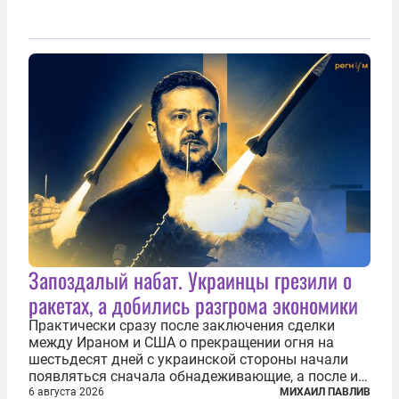
Запоздалый набат. Украинцы грезили о
ракетах, а добились разгрома экономики
Практически сразу после заключения сделки
между Ираном и США о прекращении огня на
шестьдесят дней с украинской стороны начали
появляться сначала обнадеживающие, а после и
вовсе бравурные заявления про некий «перелом»
6 августа 2026
МИХАИЛ ПАВЛИВ