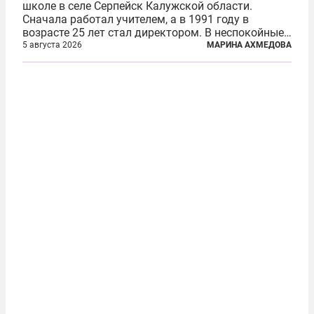
школе в селе Серпейск Калужской области.
Сначала работал учителем, а в 1991 году в
возрасте 25 лет стал директором. В неспокойные
90-е он сумел спасти школу от закрытия и со
5 августа 2026
МАРИНА АХМЕДОВА
временем сделал ее лучшей в районе. В 2023 году
в возрасте 57 лет вслед за сыном...