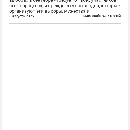
выборах в сентябре «требует от всех участников
этого процесса, и прежде всего от людей, которые
организуют эти выборы, мужества и
ответственного отношения к формированию
6 августа 2026
НИКОЛАЙ САЛАТСКИЙ
власти», — подчеркнул президент Владимир Путин
на состоявшейся 5 августа в Кремле...