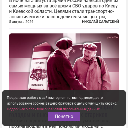
В ночь на 5 августа армия России нанесла один из
самых мощных за всё время СВО ударов по Киеву
и Киевской области. Целями стали транспортно-
логистические и распределительные центры,
которые ВСУ использовали для хранения и
5 августа 2026
НИКОЛАЙ САЛАТСКИЙ
доставки вооружений и грузов военного
назначения. Атака также «накрыла»...
Продолжая работу с сайтом regnum.ru, вы подтверждаете
Награда за полвека труда: Латвия морит
использование cookies вашего браузера с целью улучшить сервис.
Подробнее о политике обработки персональных данных
голодом и выселяет русских стариков
Понятно
Латвия продолжает изощренно глумиться над
проживающими в ней пожилыми людьми с