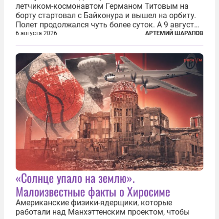
летчиком-космонавтом Германом Титовым на
борту стартовал с Байконура и вышел на орбиту.
Полет продолжался чуть более суток. А 9 августа
второй человек в космосе получил звезду Героя
6 августа 2026
АРТЕМИЙ ШАРАПОВ
Советского Союза и орден Ленина. Миссия Титова
зачастую находится несколько...
«Солнце упало на землю».
Малоизвестные факты о Хиросиме
Американские физики-ядерщики, которые
работали над Манхэттенским проектом, чтобы