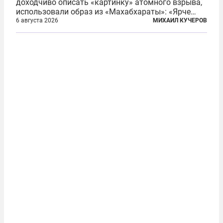
доходчиво описать «картинку» атомного взрыва,
использовали образ из «Махабхараты»: «Ярче
тысячи солнц пылало это пламя». Не все жители
6 августа 2026
МИХАИЛ КУЧЕРОВ
японских городов Хиросимы и Нагасаки, на
которых США в августе 1945 года поставили...