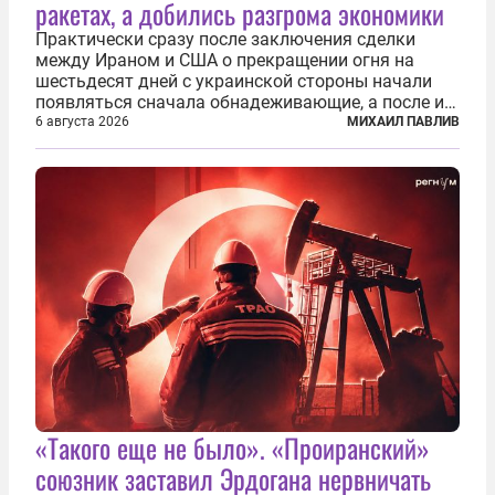
ракетах, а добились разгрома экономики
Практически сразу после заключения сделки
между Ираном и США о прекращении огня на
шестьдесят дней с украинской стороны начали
появляться сначала обнадеживающие, а после и
вовсе бравурные заявления про некий «перелом»
6 августа 2026
МИХАИЛ ПАВЛИВ
в войне. Вероятно, в сознании первых лиц
киевского режима и стоящих за ними...
«Такого еще не было». «Проиранский»
союзник заставил Эрдогана нервничать