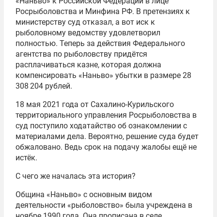
«Наньво» к Российской Федерации в лице
Росрыболовства и Минфина РФ. В претензиях к
министерству суд отказал, а вот иск к
рыболовному ведомству удовлетворил
полностью. Теперь за действия Федерального
агентства по рыболовству придётся
расплачиваться казне, которая должна
компенсировать «Наньво» убытки в размере 28
308 204 рублей.
18 мая 2021 года от Сахалино-Курильского
территориального управления Росрыболовства в
суд поступило ходатайство об ознакомлении с
материалами дела. Вероятно, решение суда будет
обжаловано. Ведь срок на подачу жалобы ещё не
истёк.
С чего же началась эта история?
Община «Наньво» с основным видом
деятельности «рыболовство» была учреждена в
ноябре 1990 года. Она прописана в селе