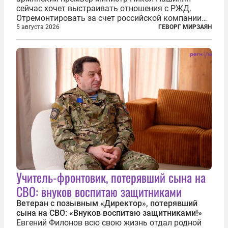
сейчас хочет выстраивать отношения с РЖД.
Отремонтировать за счет российской компании
железнодорожную инфраструктуру в районе
5 августа 2026
ГЕВОРГ МИРЗАЯН
прохождения TRIPP (коридора, который должен
связать Азербайджан и Турцию через...
Учитель-фронтовик, потерявший сына на
СВО: внуков воспитаю защитниками
Ветеран с позывным «Директор», потерявший
сына на СВО: «Внуков воспитаю защитниками!»
Евгений Филонов всю свою жизнь отдал родной