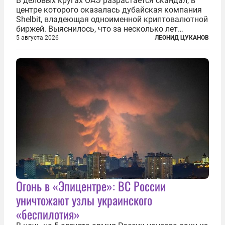
В деловых кругах ОАЭ разрастается скандал, в
центре которого оказалась дубайская компания
Shelbit, владеющая одноименной криптовалютной
биржей. Выяснилось, что за несколько лет
существования через Shelbit прошло не менее 4
5 августа 2026
ЛЕОНИД ЦУКАНОВ
млрд долларов в криптовалюте, принадлежащих
иранским чиновникам и силовикам...
Огонь в «Эпицентре»: ВС России
уничтожают узлы украинского
«беспилотия»