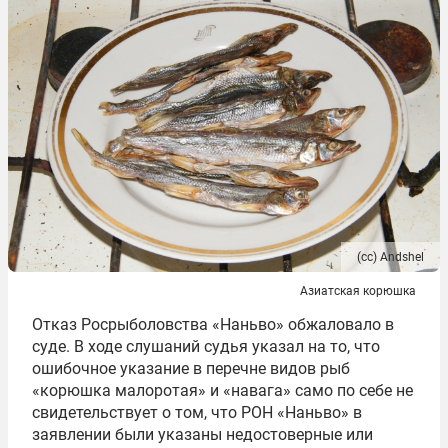
(сс) Andshel
Азиатская корюшка
Отказ Росрыболовства «Наньво» обжаловало в
суде. В ходе слушаний судья указал на то, что
ошибочное указание в перечне видов рыб
«корюшка малоротая» и «навага» само по себе не
свидетельствует о том, что РОН «Наньво» в
заявлении были указаны недостоверные или