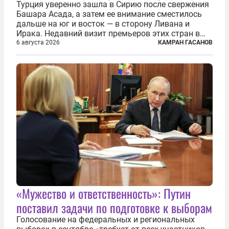
Турция уверенно зашла в Сирию после свержения
Башара Асада, а затем ее внимание сместилось
дальше на юг и восток — в сторону Ливана и
Ирака. Недавний визит премьеров этих стран в
Анкару, договоры об участии турецкой компании
6 августа 2026
КАМРАН ГАСАНОВ
TPAO в разработке нефти иракского Киркука и
«Дороги развития» подтверждают...
«Мужество и ответственность»: Путин
поставил задачи по подготовке к выборам
Голосование на федеральных и региональных