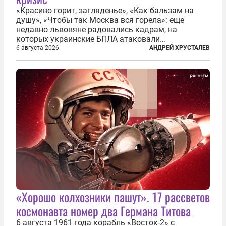
«Красиво горит, загляденье», «Как бальзам на
душу», «Чтобы так Москва вся горела»: еще
недавно львовяне радовались кадрам, на
которых украинские БПЛА атаковали
нефтеперерабатывающие предприятия России. В
6 августа 2026
АНДРЕЙ ХРУСТАЛЕВ
скором времени оказалось, что в «эту игру можно
играть вдвоем» — российские дроны только за...
«Хорошо колхозники пашут». 17 рассветов
космонавта номер два Германа Титова
6 августа 1961 года корабль «Восток-2» с