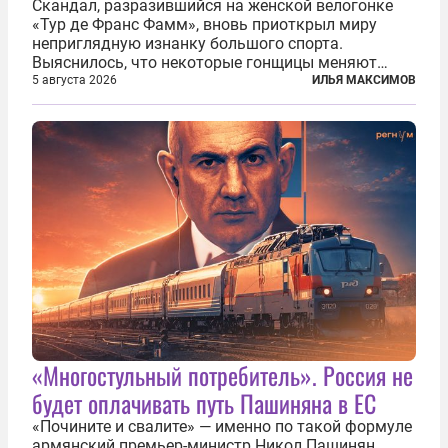
Скандал, разразившийся на женской велогонке
«Тур де Франс Фамм», вновь приоткрыл миру
неприглядную изнанку большого спорта.
Выяснилось, что некоторые гонщицы меняют
размер груди ради улучшения аэродинамики. За
5 августа 2026
ИЛЬЯ МАКСИМОВ
фасадом труда, мастерства, упорства и
благородства, которые мы привыкли
ассоциировать с...
«Многостульный потребитель». Россия не
будет оплачивать путь Пашиняна в ЕС
«Почините и свалите» — именно по такой формуле
армянский премьер-министр Никол Пашинян