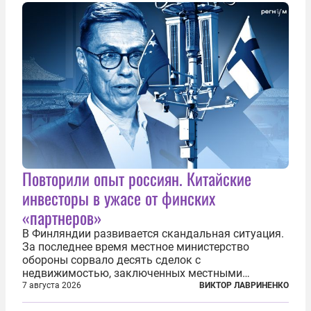
общего образования. Мотивировал он это тем,
что...
Повторили опыт россиян. Китайские
инвесторы в ужасе от финских
«партнеров»
В Финляндии развивается скандальная ситуация.
За последнее время местное министерство
обороны сорвало десять сделок с
недвижимостью, заключенных местными
фирмами с китайским капиталом. Чиновники
7 августа 2026
ВИКТОР ЛАВРИНЕНКО
заявили, что они могли заключаться с целью