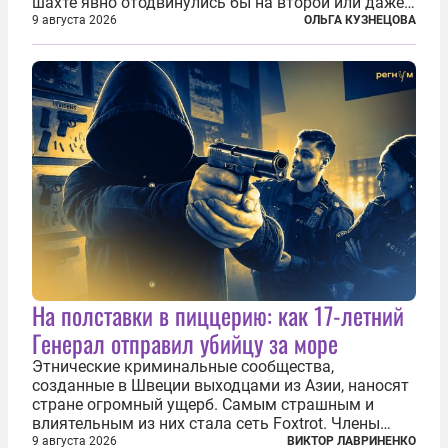
шахте явно отодвинулись бы на второй или даже
третий план. А вот блогерам, журналистам и
9 августа 2026
ОЛЬГА КУЗНЕЦОВА
музыкантам пришлось бы выйти вперед. В
Кульякане, столице штата Синалоа, прямо во...
На полставки в пиццерию: как 17-летний
Генерал отправил убийцу за море
Этнические криминальные сообщества,
созданные в Швеции выходцами из Азии, наносят
стране огромный ущерб. Самым страшным и
влиятельным из них стала сеть Foxtrot. Члены
этой сети не только убивают и грабят шведов,
9 августа 2026
ВИКТОР ЛАВРИНЕНКО