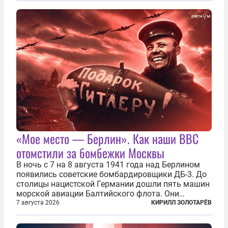
нанесены удары по объектам в ряде городов. В
Киеве...
«Мое место — Берлин». Как наши ВВС
отомстили за бомбежки Москвы
В ночь с 7 на 8 августа 1941 года над Берлином
появились советские бомбардировщики ДБ-3. До
столицы нацистской Германии дошли пять машин
морской авиации Балтийского флота. Они
сбросили бомбы на город, который в тот момент
7 августа 2026
КИРИЛЛ ЗОЛОТАРЁВ
жил в полной уверенности, что война идет где-то
далеко на востоке, Красная...