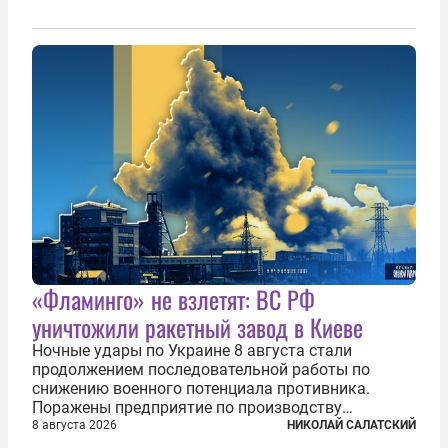
«Фламинго» не взлетят: ВС РФ
уничтожили ракетный завод в Киеве
Ночные удары по Украине 8 августа стали
продолжением последовательной работы по
снижению военного потенциала противника.
Поражены предприятие по производству
крылатых ракет, крупный склад топлива и два
8 августа 2026
НИКОЛАЙ САЛАТСКИЙ
сухогруза с военными грузами. Дополнительно