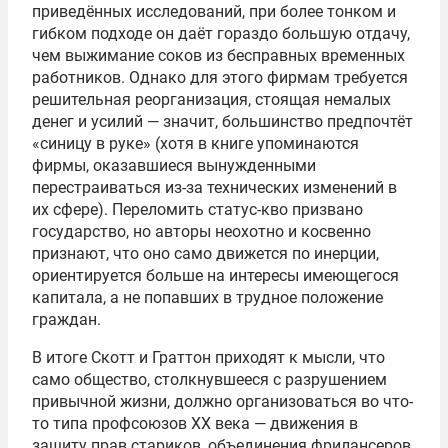
приведённых исследований, при более тонком и
гибком подходе он даёт гораздо большую отдачу,
чем выжимание соков из бесправных временных
работников. Однако для этого фирмам требуется
решительная реорганизация, стоящая немалых
денег и усилий — значит, большинство предпочтёт
«синицу в руке» (хотя в книге упоминаются
фирмы, оказавшиеся вынужденными
перестраиваться из-за технических изменений в
их сфере). Переломить статус-кво призвано
государство, но авторы неохотно и косвенно
признают, что оно само движется по инерции,
ориентируется больше на интересы имеющегося
капитала, а не попавших в трудное положение
граждан.
В итоге Скотт и Граттон приходят к мысли, что
само общество, столкнувшееся с разрушением
привычной жизни, должно организоваться во что-
то типа профсоюзов ХХ века — движения в
защиту прав стариков, объединения фрилансеров