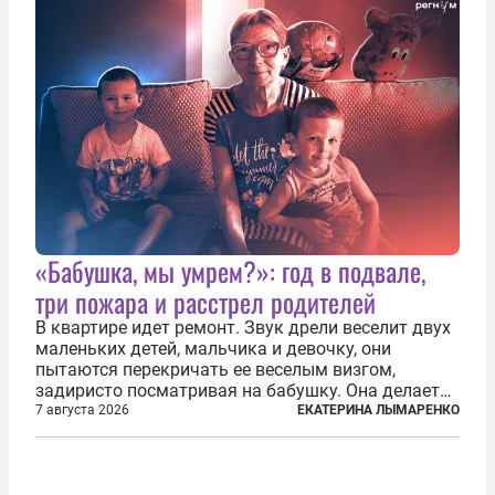
«Бабушка, мы умрем?»: год в подвале,
три пожара и расстрел родителей
В квартире идет ремонт. Звук дрели веселит двух
маленьких детей, мальчика и девочку, они
пытаются перекричать ее веселым визгом,
задиристо посматривая на бабушку. Она делает
им замечание, но внуки чувствуют, что она
7 августа 2026
ЕКАТЕРИНА ЛЫМАРЕНКО
сердится невсерьез. И это правда: дрель, конечно,
сверлит противно, но всё...