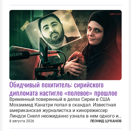
подсаживают их на наркотики, но и совершают
нечто еще даже более страшное — массово...
Обидчивый похититель: сирийского
дипломата настигло «полевое» прошлое
Временный поверенный в делах Сирии в США
Мохаммед Канатри попал в скандал. Известная
американская журналистка и кинорежиссер
Линдси Снелл неожиданно узнала в нем одного из
бандитов, похитивших ее в сирийском Алеппо в
8 августа 2026
ЛЕОНИД ЦУКАНОВ
2016 году. Журналистка убеждена, что Канатри, в