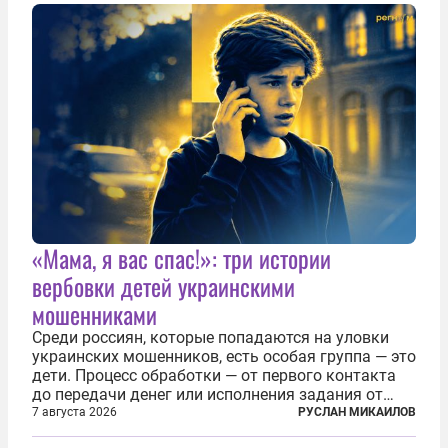
создания в Финляндии шпионской сети, чтобы
следить за...
«Мама, я вас спас!»: три истории
вербовки детей украинскими
мошенниками
Среди россиян, которые попадаются на уловки
украинских мошенников, есть особая группа — это
дети. Процесс обработки — от первого контакта
до передачи денег или исполнения задания от
кураторов может занять от двух часов до
7 августа 2026
РУСЛАН МИКАИЛОВ
нескольких месяцев. Детей превращают в