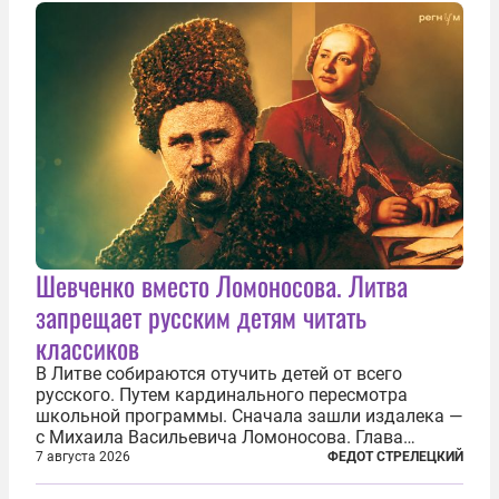
Шевченко вместо Ломоносова. Литва
запрещает русским детям читать
классиков
В Литве собираются отучить детей от всего
русского. Путем кардинального пересмотра
школьной программы. Сначала зашли издалека —
с Михаила Васильевича Ломоносова. Глава
правительства Литвы Миндаугас Синкявичюс
7 августа 2026
ФЕДОТ СТРЕЛЕЦКИЙ
предложил исключить его тексты из программ