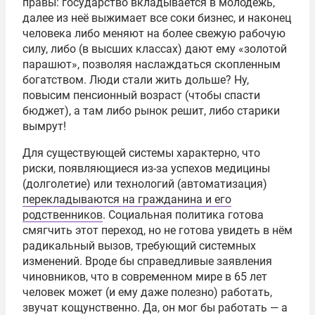
правы: государство вкладывается в молодёжь,
далее из неё выжимает все соки бизнес, и наконец
человека либо меняют на более свежую рабочую
силу, либо (в высших классах) дают ему «золотой
парашют», позволяя наслаждаться скопленным
богатством. Люди стали жить дольше? Ну,
повысим пенсионный возраст (чтобы спасти
бюджет), а там либо рынок решит, либо старики
вымрут!
Для существующей системы характерно, что
риски, появляющиеся из-за успехов медицины
(долголетие) или технологий (автоматизация)
перекладываются на гражданина и его
родственников
. Социальная политика готова
смягчить этот переход, но не готова увидеть в нём
радикальный вызов, требующий системных
изменений. Вроде бы справедливые заявления
чиновников, что в современном мире в 65 лет
человек может (и ему даже полезно) работать,
звучат кощунственно. Да, он мог бы работать — а