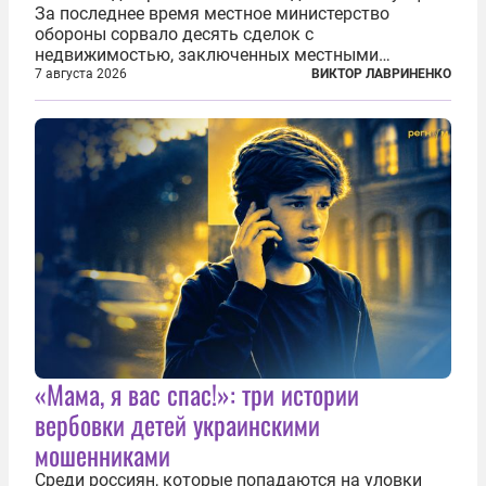
За последнее время местное министерство
обороны сорвало десять сделок с
недвижимостью, заключенных местными
фирмами с китайским капиталом. Чиновники
7 августа 2026
ВИКТОР ЛАВРИНЕНКО
заявили, что они могли заключаться с целью
создания в Финляндии шпионской сети, чтобы
следить за...
«Мама, я вас спас!»: три истории
вербовки детей украинскими
мошенниками
Среди россиян, которые попадаются на уловки