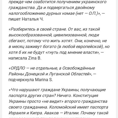
прежде чем озаботится получением украинского
гражданства. Да и подвергаться двойному
налогообложению дурных нэмае (нет — О.П.)»
, —
пишет Наталья Ч.
«Разберитесь в своей стране. От вас, из такой
высокообразованной, цивилизованной, люди
сбегают, потому что жить хотят. Они, конечно, не
в месяц заживут богато (в любой европейской), но
хотя б их не будут «гнуть под мнение власти»
, —
написала Zina B.
«ОРДЛО — не отдельные, а Освобождённые
Районы Донецкой и Луганской Областей»
, —
подчеркнула Marina S.
«Что нарушают граждане Украины, получающие
паспорта других стран? Ничего. Конституция
Украины просто «не видит» второго гражданства
своего гражданина. Коломойский имеет паспорта
Израиля и Кипра. Аваков — Италии. Почему такой