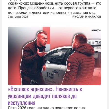
украинских мошенников, есть особая группа — это
дети. Процесс обработки — от первого контакта
до передачи денег или исполнения задания от
кураторов может занять от двух часов до
7 августа 2026
РУСЛАН МИКАИЛОВ
нескольких месяцев. Детей превращают в
послушных исполнителей, которые...
«Всплеск агрессии». Ненависть к
украинцам доводит поляков до
исступления
Лето 2026 года наглядно показало: волна