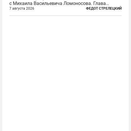
с Михаила Васильевича Ломоносова. Глава
правительства Литвы Миндаугас Синкявичюс
7 августа 2026
ФЕДОТ СТРЕЛЕЦКИЙ
предложил исключить его тексты из программ
общего образования. Мотивировал он это тем,
что...