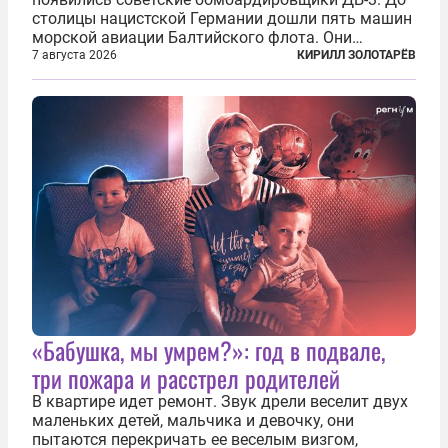
столицы нацистской Германии дошли пять машин
морской авиации Балтийского флота. Они
сбросили бомбы на город, который в тот момент
7 августа 2026
КИРИЛЛ ЗОЛОТАРЁВ
жил в полной уверенности, что война идет где-то
далеко на востоке, Красная...
«Бабушка, мы умрем?»: год в подвале,
три пожара и расстрел родителей
В квартире идет ремонт. Звук дрели веселит двух
маленьких детей, мальчика и девочку, они
пытаются перекричать ее веселым визгом,