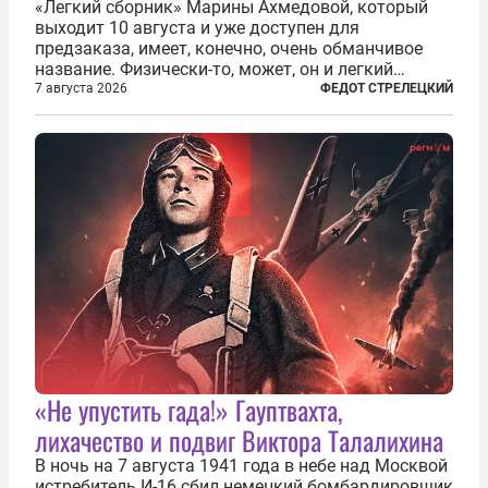
«Легкий сборник» Марины Ахмедовой, который
выходит 10 августа и уже доступен для
предзаказа, имеет, конечно, очень обманчивое
название. Физически-то, может, он и легкий
относительно. Но метафизически —
7 августа 2026
ФЕДОТ СТРЕЛЕЦКИЙ
безотносительно тяжелый. Десять рассказов,
каждый из которых напрямую или косвенно (в
основном —...
«Не упустить гада!» Гауптвахта,
лихачество и подвиг Виктора Талалихина
В ночь на 7 августа 1941 года в небе над Москвой
истребитель И-16 сбил немецкий бомбардировщик