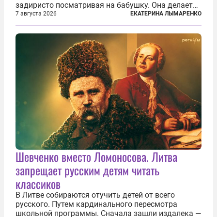
задиристо посматривая на бабушку. Она делает
им замечание, но внуки чувствуют, что она
7 августа 2026
ЕКАТЕРИНА ЛЫМАРЕНКО
сердится невсерьез. И это правда: дрель, конечно,
сверлит противно, но всё...
Шевченко вместо Ломоносова. Литва
запрещает русским детям читать
классиков
В Литве собираются отучить детей от всего
русского. Путем кардинального пересмотра
школьной программы. Сначала зашли издалека —