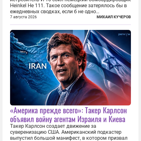
Heinkel He 111. Такое сообщение затерялось бы в
ежедневных сводках, если б не одно
обстоятельство. Это был один из первых в
7 августа 2026
МИХАИЛ КУЧЕРОВ
истории отечественной авиации ночных таранов.
У пилота — младшего лейтенанта...
«Америка прежде всего»: Такер Карлсон
объявил войну агентам Израиля и Киева
Такер Карлсон создает движение за
суверенизацию США. Американский подкастер
выпустил большой манифест, в котором призвал