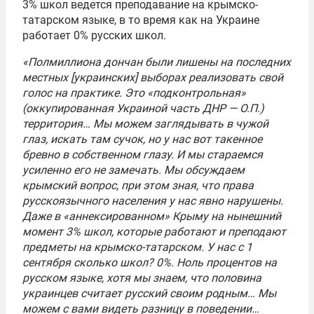
3% школ ведется преподавание на крымско-
татарском языке, в то время как на Украине
работает 0% русских школ.
«Полмиллиона дончан были лишены на последних
местных [украинских] выборах реализовать свой
голос на практике. Это «подконтрольная»
(оккупированная Украиной часть ДНР — О.П.)
территория… Мы можем заглядывать в чужой
глаз, искать там сучок, но у нас вот такенное
бревно в собственном глазу. И мы стараемся
усиленно его не замечать. Мы обсуждаем
крымский вопрос, при этом зная, что права
русскоязычного населения у нас явно нарушены.
Даже в «аннексированном» Крыму на нынешний
момент 3% школ, которые работают и преподают
предметы на крымско-татарском. У нас с 1
сентября сколько школ? 0%. Ноль процентов на
русском языке, хотя мы знаем, что половина
украинцев считает русский своим родным… Мы
можем с вами видеть разницу в поведении…