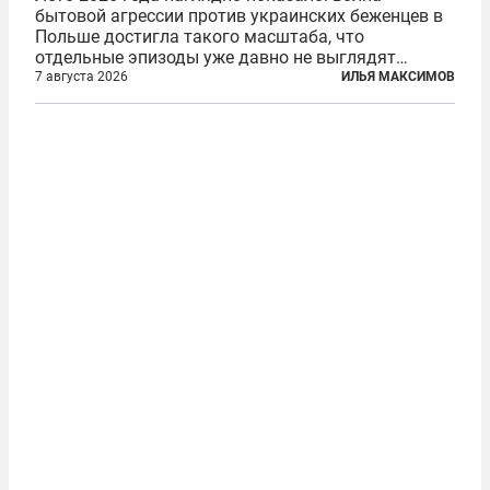
бытовой агрессии против украинских беженцев в
Польше достигла такого масштаба, что
отдельные эпизоды уже давно не выглядят
случайными. Поляки, судя по происходящему,
7 августа 2026
ИЛЬЯ МАКСИМОВ
буквально теряют рассудок от ненависти к
украинским беженцам, и каждый новый случай
по-своему...