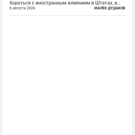
бороться с иностранным влиянием в Штатах, в
первую очередь имея в виду Израиль. А также
6 августа 2026
МАЛЕК ДУДАКОВ
прекратить заморские войны, выплатить
репарации Ирану, остановить прием мигрантов...