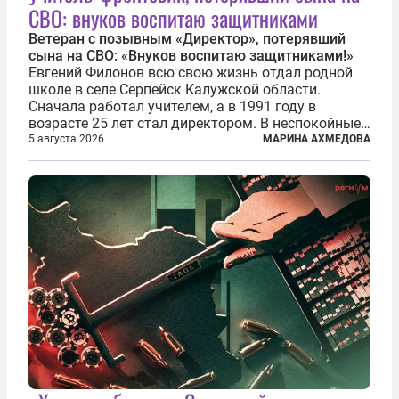
СВО: внуков воспитаю защитниками
Ветеран с позывным «Директор», потерявший
сына на СВО: «Внуков воспитаю защитниками!»
Евгений Филонов всю свою жизнь отдал родной
школе в селе Серпейск Калужской области.
Сначала работал учителем, а в 1991 году в
возрасте 25 лет стал директором. В неспокойные
90-е он сумел спасти школу от закрытия и со
5 августа 2026
МАРИНА АХМЕДОВА
временем сделал ее лучшей в районе. В 2023 году
в возрасте 57 лет вслед за сыном...