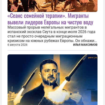
«Сеанс семейной терапии». Мигранты
вывели лидеров Европы на чистую воду
Массовый прорыв нелегальных мигрантов в
испанский эксклав Сеута в конце июля 2026 года
стал не просто очередным миграционным
кризисом на южных рубежах Европы. Он обнажил
фундаментальный раскол внутри Евросоюза,
6 августа 2026
ИЛЬЯ МАКСИМОВ
продемонстрировав, что десятилетиями
выстраивавшаяся миграционная политика ЕС
зашла в...