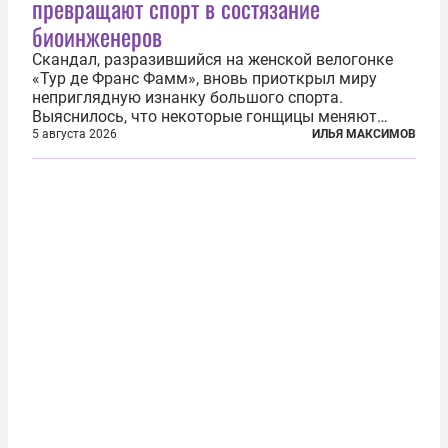
превращают спорт в состязание
биоинженеров
Скандал, разразившийся на женской велогонке
«Тур де Франс Фамм», вновь приоткрыл миру
неприглядную изнанку большого спорта.
Выяснилось, что некоторые гонщицы меняют
размер груди ради улучшения аэродинамики. За
5 августа 2026
ИЛЬЯ МАКСИМОВ
фасадом труда, мастерства, упорства и
благородства, которые мы привыкли
ассоциировать с...