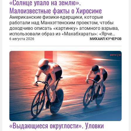
«Солнце упало на землю».
Малоизвестные факты о Хиросиме
Американские физики-ядерщики, которые
работали над Манхэттенским проектом, чтобы
доходчиво описать «картинку» атомного взрыва,
использовали образ из «Махабхараты»: «Ярче
тысячи солнц пылало это пламя». Не все жители
6 августа 2026
МИХАИЛ КУЧЕРОВ
японских городов Хиросимы и Нагасаки, на
которых США в августе 1945 года поставили...
«Выдающиеся округлости». Уловки