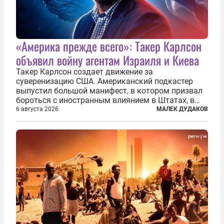
«Америка прежде всего»: Такер Карлсон
объявил войну агентам Израиля и Киева
Такер Карлсон создает движение за
суверенизацию США. Американский подкастер
выпустил большой манифест, в котором призвал
бороться с иностранным влиянием в Штатах, в
первую очередь имея в виду Израиль. А также
6 августа 2026
МАЛЕК ДУДАКОВ
прекратить заморские войны, выплатить
репарации Ирану, остановить прием мигрантов...