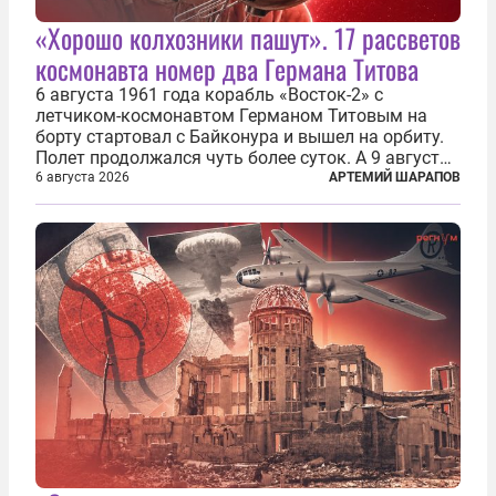
«Хорошо колхозники пашут». 17 рассветов
космонавта номер два Германа Титова
6 августа 1961 года корабль «Восток-2» с
летчиком-космонавтом Германом Титовым на
борту стартовал с Байконура и вышел на орбиту.
Полет продолжался чуть более суток. А 9 августа
второй человек в космосе получил звезду Героя
6 августа 2026
АРТЕМИЙ ШАРАПОВ
Советского Союза и орден Ленина. Миссия Титова
зачастую находится несколько...