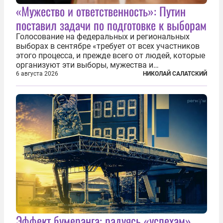
«Мужество и ответственность»: Путин
поставил задачи по подготовке к выборам
Голосование на федеральных и региональных
выборах в сентябре «требует от всех участников
этого процесса, и прежде всего от людей, которые
организуют эти выборы, мужества и
ответственного отношения к формированию
6 августа 2026
НИКОЛАЙ САЛАТСКИЙ
власти», — подчеркнул президент Владимир Путин
на состоявшейся 5 августа в Кремле...
Эффект бумеранга: радуясь «успехам»,