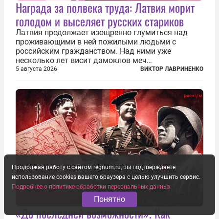
Награда за полвека труда: Латвия морит
голодом и выселяет русских стариков
Латвия продолжает изощренно глумиться над
проживающими в ней пожилыми людьми с
российским гражданством. Над ними уже
несколько лет висит дамоклов меч
насильственного выдворения. Некоторых уже
5 августа 2026
ВИКТОР ЛАВРИНЕНКО
депортировали, а многие уехали сами, не
дожидаясь изгнания из родных домов. Пожилых
людей, проваливших...
Продолжая работу с сайтом regnum.ru, вы подтверждаете
использование cookies вашего браузера с целью улучшить сервис.
Подробнее о политике обработки персональных данных
Понятно
«До последней возможности». Как