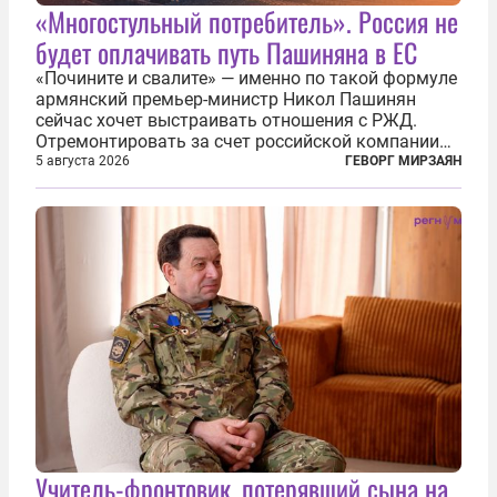
«Многостульный потребитель». Россия не
будет оплачивать путь Пашиняна в ЕС
«Почините и свалите» — именно по такой формуле
армянский премьер-министр Никол Пашинян
сейчас хочет выстраивать отношения с РЖД.
Отремонтировать за счет российской компании
железнодорожную инфраструктуру в районе
5 августа 2026
ГЕВОРГ МИРЗАЯН
прохождения TRIPP (коридора, который должен
связать Азербайджан и Турцию через...
Учитель-фронтовик, потерявший сына на