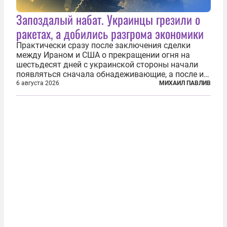
Запоздалый набат. Украинцы грезили о
ракетах, а добились разгрома экономики
Практически сразу после заключения сделки
между Ираном и США о прекращении огня на
шестьдесят дней с украинской стороны начали
появляться сначала обнадеживающие, а после и
вовсе бравурные заявления про некий «перелом»
6 августа 2026
МИХАИЛ ПАВЛИВ
в войне. Вероятно, в сознании первых лиц
киевского режима и стоящих за ними...