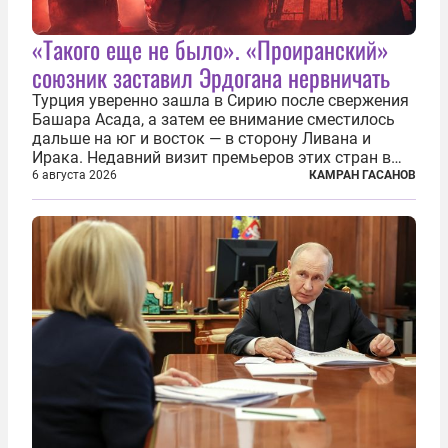
«Такого еще не было». «Проиранский»
союзник заставил Эрдогана нервничать
Турция уверенно зашла в Сирию после свержения
Башара Асада, а затем ее внимание сместилось
дальше на юг и восток — в сторону Ливана и
Ирака. Недавний визит премьеров этих стран в
Анкару, договоры об участии турецкой компании
6 августа 2026
КАМРАН ГАСАНОВ
TPAO в разработке нефти иракского Киркука и
«Дороги развития» подтверждают...