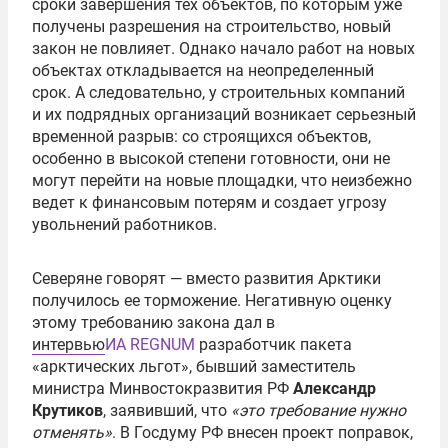
сроки завершения тех объектов, по которым уже
получены разрешения на строительство, новый
закон не повлияет. Однако начало работ на новых
объектах откладывается на неопределенный
срок. А следовательно, у строительных компаний
и их подрядных организаций возникает серьезный
временной разрыв: со строящихся объектов,
особенно в высокой степени готовности, они не
могут перейти на новые площадки, что неизбежно
ведет к финансовым потерям и создает угрозу
увольнений работников.
Северяне говорят — вместо развития Арктики
получилось ее торможение. Негативную оценку
этому требованию закона дал в
интервью
ИА REGNUM
разработчик пакета
«арктических льгот», бывший заместитель
министра Минвостокразвития РФ
Александр
Крутиков
, заявивший, что
«это требование нужно
отменять»
. В Госдуму РФ внесен проект поправок,