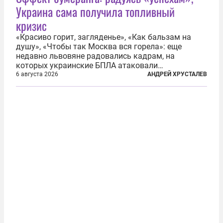
Украина сама получила топливный
кризис
«Красиво горит, загляденье», «Как бальзам на
душу», «Чтобы так Москва вся горела»: еще
недавно львовяне радовались кадрам, на
которых украинские БПЛА атаковали
нефтеперерабатывающие предприятия России. В
6 августа 2026
АНДРЕЙ ХРУСТАЛЕВ
скором времени оказалось, что в «эту игру можно
играть вдвоем» — российские дроны только за...