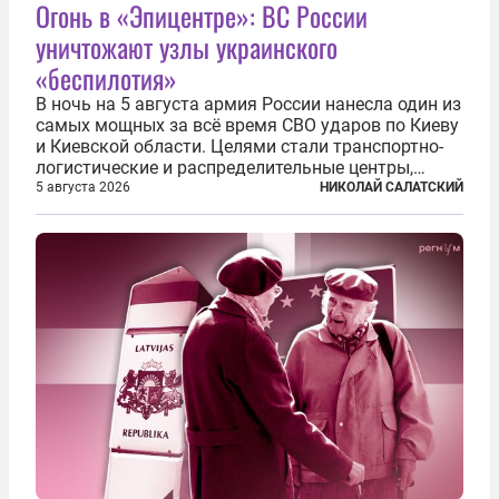
Огонь в «Эпицентре»: ВС России
уничтожают узлы украинского
«беспилотия»
В ночь на 5 августа армия России нанесла один из
самых мощных за всё время СВО ударов по Киеву
и Киевской области. Целями стали транспортно-
логистические и распределительные центры,
которые ВСУ использовали для хранения и
5 августа 2026
НИКОЛАЙ САЛАТСКИЙ
доставки вооружений и грузов военного
назначения. Атака также «накрыла»...