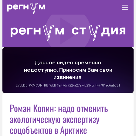
Роман Копин: надо отменить
экологическую экспертизу
соцобъектов в Арктике