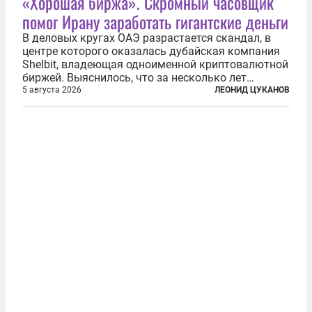
«Хорошая биржа». Скромный часовщик
помог Ирану заработать гигантские деньги
В деловых кругах ОАЭ разрастается скандал, в
центре которого оказалась дубайская компания
Shelbit, владеющая одноименной криптовалютной
биржей. Выяснилось, что за несколько лет
существования через Shelbit прошло не менее 4
5 августа 2026
ЛЕОНИД ЦУКАНОВ
млрд долларов в криптовалюте, принадлежащих
иранским чиновникам и силовикам...