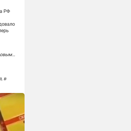
та РФ
едовало
перь
мцовым…
, в