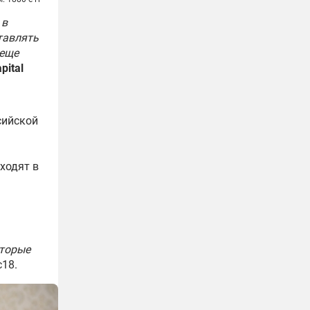
 в
ставлять
 еще
pital
сийской
ходят в
оторые
c18.