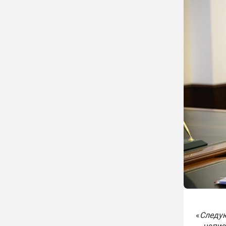
«
Следую