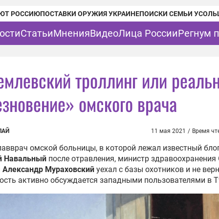
ЮТ РОССИЮ
ПОСТАВКИ ОРУЖИЯ УКРАИНЕ
ПОИСКИ СЕМЬИ УСОЛЬ
ости
Статьи
Мнения
Видео
Лица России
Регнум 
емлевский троллинг или реаль
езновение» омского врача
ПАЙ
11 мая 2021
/
Время чт
лавврач омской больницы, в которой лежал известный бло
й Навальный
после отравления, министр здравоохранения
и
Александр Мураховский
уехал с базы охотников и не верн
ость активно обсуждается западными пользователями в Tw