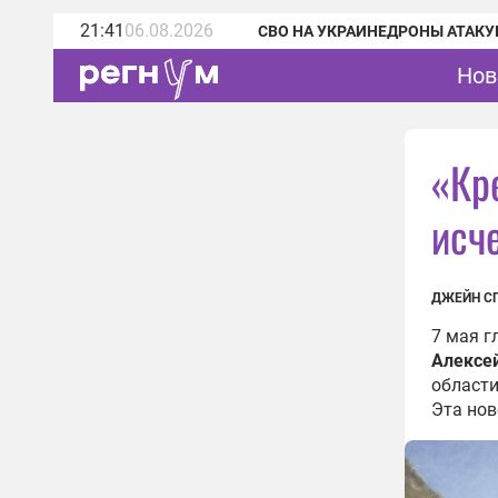
21:41
06.08.2026
СВО НА УКРАИНЕ
ДРОНЫ АТАКУ
Нов
«Кр
исч
ДЖЕЙН С
7 мая г
Алексе
област
Эта нов