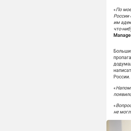
«
По мое
России 
им адек
что-ниб
Manage
Большин
пропага
додумал
написат
России.
«
Напоми
появил
«
Вопрос
не могл