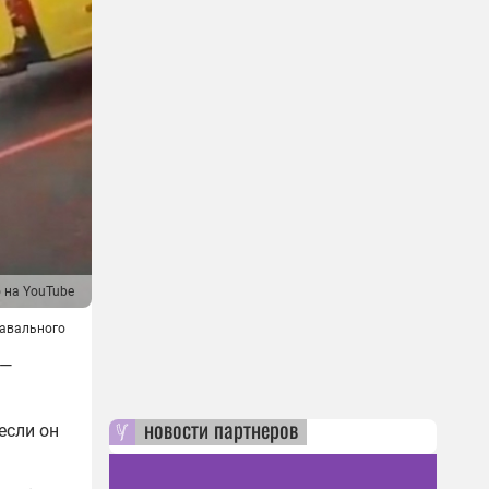
 на YouTube
авального
 —
новости партнеров
если он