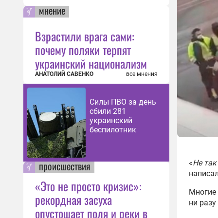
мнение
Взрастили врага сами:
почему поляки терпят
украинский национализм
АНАТОЛИЙ САВЕНКО
все мнения
Силы ПВО за день
сбили 281
украинский
беспилотник
«
Не так
происшествия
написал
«Это не просто кризис»:
Многие 
рекордная засуха
ни разу
опустошает поля и реки в