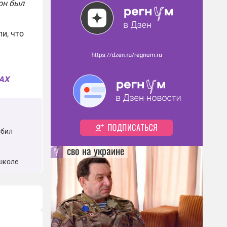
 он был
и, что
MAX
збил
сво на украине
школе