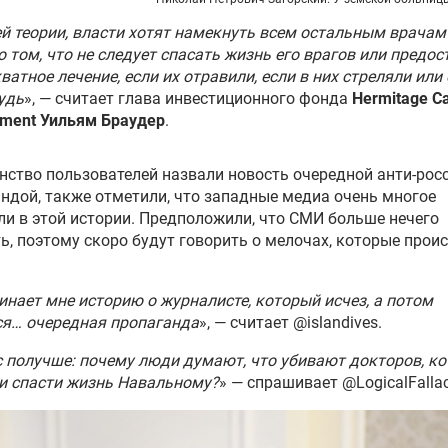
й теории, власти хотят намекнуть всем остальным врачам
о том, что не следует спасать жизнь его врагов или предо
ватное лечение, если их отравили, если в них стреляли или
удь
», — считает глава инвестиционного фонда
Hermitage Ca
ment Уильям Браудер
.
ство пользователей назвали новость очередной анти-рос
ндой, также отметили, что западные медиа очень многое
и в этой истории. Предположили, что СМИ больше нечего
ь, поэтому скоро будут говорить о мелочах, которые проис
нает мне историю о журналисте, который исчез, а потом
ся… очередная пропаганда
», — считает @islandives.
 получше: почему люди думают, что убивают докторов, к
и спасти жизнь Навальному?
» — спрашивает @LogicalFalla