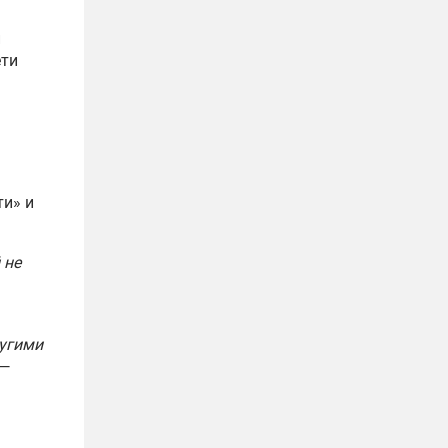
и
ети
ти» и
 не
ругими
 —