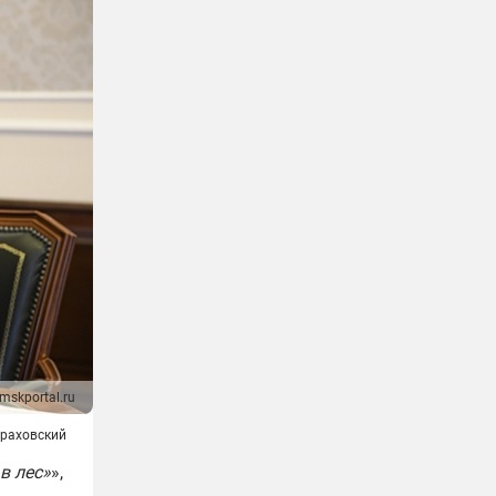
mskportal.ru
раховский
в лес»
»,