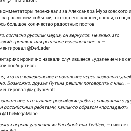
сал @TimJMason.
 комментаторы переживали за Александра Мураховского 
 за развитием событий, а когда его наконец нашли, в соцс
сь большое количество радостных постов.
то, согласно русским медиа, он вернулся. Не знаю, это
ский троллинг или реальное исчезновение…
» —
ментировал @DerLader.
нтариях иронично назвали случившееся «удалением из се
кой пообщаться».
ю, что это исчезновение и появление через несколько дней
о. Возможно, друзья Путина решили поговорить с ним
», —
ентировал @ZgdyniPiotr.
совпадение, что лучшие российские ребята, связанные с д
и российскими ребятами, каким-то образом «пропадают
»,
л @TheMegaMane.
сская версия удаления из Facebook или Twitter
», — считает