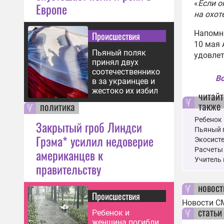
«
Если о
Европе
на охот
Напомни
Происшествия
10 мая 
Пьяный поляк
удовлет
принял двух
соотечественнико
Вс
в за украинцев и
жестоко их избил
читайт
также
политика
Ребенок 
Закрытый гроб Линдси
Пьяный п
Грэма* усилил недоверие
Экосисте
Расчеты 
американцев к
Учитель 
правительству
новост
Происшествия
Новости С
статьи
Ребенок и
женщина погибли