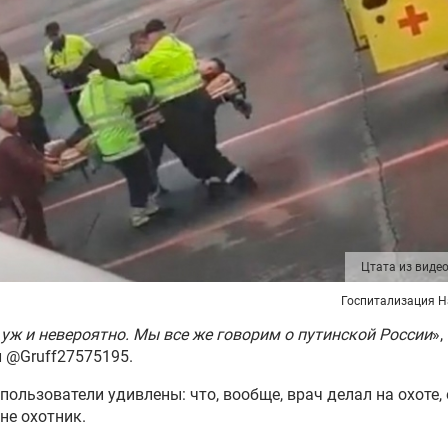
Цтата из видео
Госпитализация Н
 уж и невероятно. Мы все же говорим о путинской России
»,
 @Gruff27575195.
пользователи удивлены: что, вообще, врач делал на охоте, 
 не охотник.