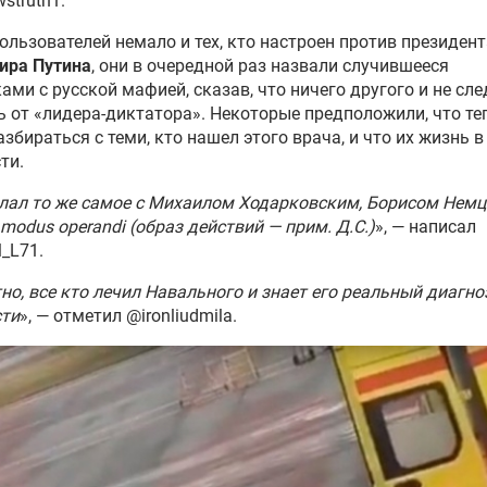
truth1.
ользователей немало и тех, кто настроен против президен
ира Путина
, они в очередной раз назвали случившееся
ами с русской мафией, сказав, что ничего другого и не сл
 от «лидера-диктатора». Некоторые предположили, что те
азбираться с теми, кто нашел этого врача, и что их жизнь в
ти.
лал то же самое с Михаилом Ходарковским, Борисом Не
 modus operandi (образ действий — прим. Д.С.)
», — написал
_L71.
но, все кто лечил Навального и знает его реальный диагноз
сти
», — отметил @ironliudmila.