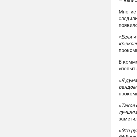
— напи
Многие
следили
появило
«
Если ч
кремлев
проком
В комме
«попыт
«
Я дума
рандомн
прокомм
«
Такое 
лучшим
замети
«
Это ру