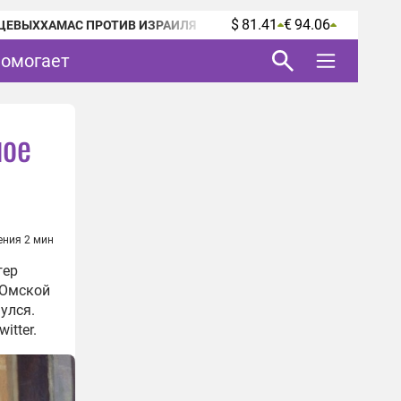
$ 81.41
€ 94.06
ЦЕВЫХ
ХАМАС ПРОТИВ ИЗРАИЛЯ
помогает
ное
ения 2 мин
гер
 Омской
улся.
itter.