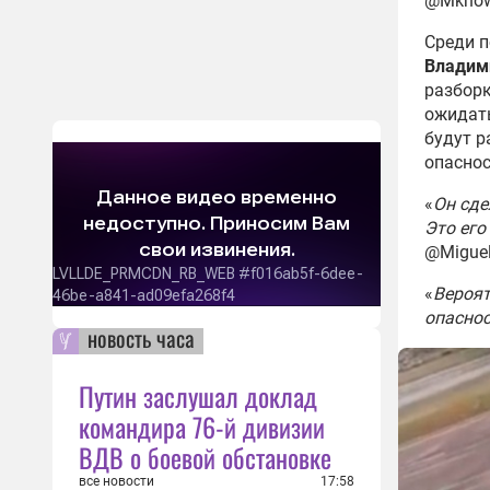
@Mknows
Среди п
Владим
разборк
ожидать
будут р
опаснос
«
Он сде
Это его
@Miguel
«
Вероят
опасно
новость часа
Путин заслушал доклад
командира 76-й дивизии
ВДВ о боевой обстановке
все новости
17:58