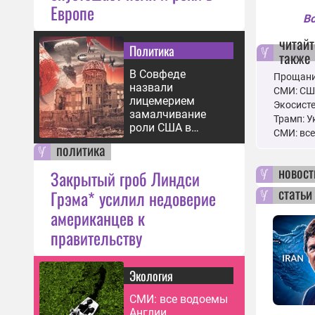
Европе
Вс
читайт
Политика
также
В Совфеде
Прощани
назвали
СМИ: СШ
лицемерием
Экосисте
замалчивание
Трамп: У
роли США в
СМИ: вс
бомбардировке
политика
Хиросимы
новост
Закрытый гроб Линдси
статьи
Грэма* усилил недоверие
американцев к
правительству
Экология
СМИ: все водоемы
Англии