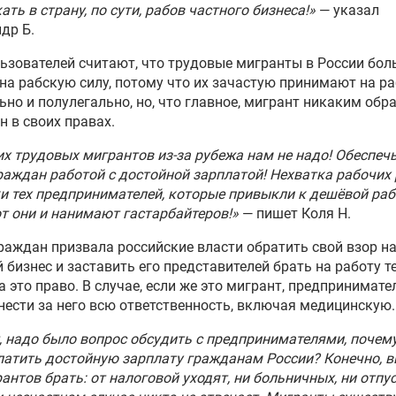
ать в страну, по сути, рабов частного бизнеса!»
— указал
др Б.
ьзователей считают, что трудовые мигранты в России бо
на рабскую силу, потому что их зачастую принимают на р
ьно и полулегально, но, что главное, мигрант никаким обр
 в своих правах.
х трудовых мигрантов из-за рубежа нам не надо! Обеспечь
раждан работой с достойной зарплатой! Нехватка рабочих 
 тех предпринимателей, которые привыкли к дешёвой ра
от они и нанимают гастарбайтеров!»
— пишет Коля Н.
раждан призвала российские власти обратить свой взор н
 бизнес и заставить его представителей брать на работу те
а это право. В случае, если же это мигрант, предпринимате
нести за него всю ответственность, включая медицинскую.
 надо было вопрос обсудить с предпринимателями, почему
латить достойную зарплату гражданам России? Конечно, 
антов брать: от налоговой уходят, ни больничных, ни отпу