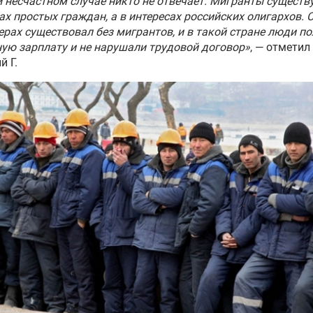
и несчастном случае никто не отвечает. Мигранты существ
ах простых граждан, а в интересах российских олигархов. 
ерах существовал без мигрантов, и в такой стране люди п
ую зарплату и не нарушали трудовой договор»
, — отметил
й Г.