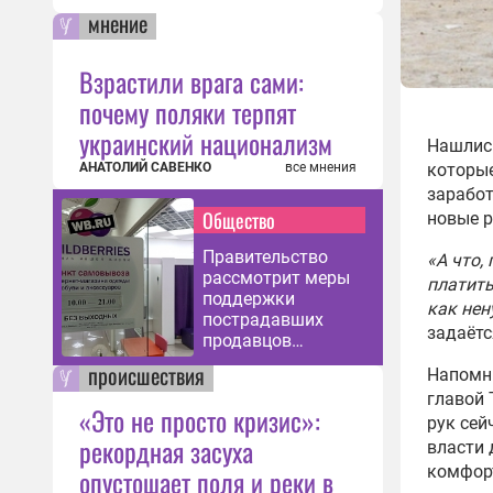
мнение
Взрастили врага сами:
почему поляки терпят
украинский национализм
Нашлись
АНАТОЛИЙ САВЕНКО
все мнения
которые
заработ
Общество
новые р
Правительство
«А что,
рассмотрит меры
платить
поддержки
как нен
пострадавших
задаётс
продавцов
Wildberries
происшествия
Напомн
главой
«Это не просто кризис»:
рук сей
рекордная засуха
власти 
комфор
опустошает поля и реки в