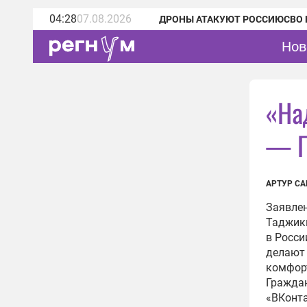
04:28
07.08.2026
ДРОНЫ АТАКУЮТ РОССИЮ
СВО 
Нов
«На
— П
АРТУР СА
Заявле
Таджик
в Росси
делают 
комфорт
Граждан
«ВКонта