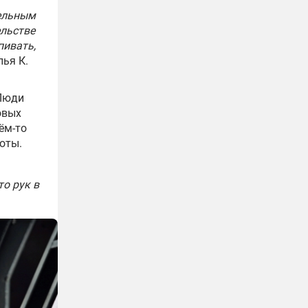
дельным
ельстве
пивать,
лья К.
 Люди
овых
ём-то
оты.
то рук в