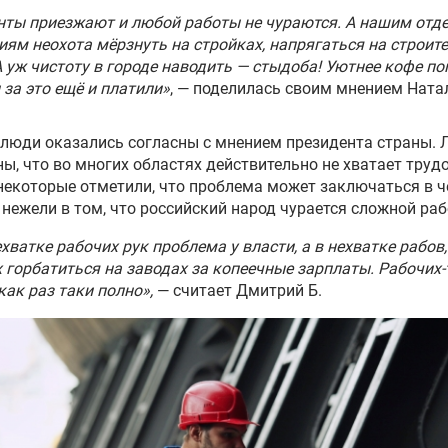
ты приезжают и любой работы не чураются. А нашим от
иям неохота мёрзнуть на стройках, напрягаться на строит
А уж чистоту в городе наводить — стыдоба! Уютнее кофе по
 за это ещё и платили»
, — поделилась своим мнением Ната
люди оказались согласны с мнением президента страны.
ы, что во многих областях действительно не хватает труд
 некоторые отметили, что проблема может заключаться в ч
 нежели в том, что российский народ чурается сложной раб
ехватке рабочих рук проблема у власти, а в нехватке рабов,
 горбатиться на заводах за копеечные зарплаты. Рабочих-
как раз таки полно»,
— считает Дмитрий Б.