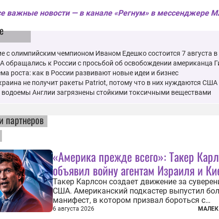
е важные новости — в канале «Регнум» в мессенджере 
е
е с олимпийским чемпионом Иваном Едешко состоится 7 августа в
А обращались к России с просьбой об освобождении американца 
ма роста: как в России развивают новые идеи и бизнес
краина не получит ракеты Patriot, потому что в них нуждаются США
е водоемы Англии загрязнены стойкими токсичными веществами
и партнеров
«Америка прежде всего»: Такер Кар
объявил войну агентам Израиля и Ки
Такер Карлсон создает движение за сувере
США. Американский подкастер выпустил бо
манифест, в котором призвал бороться с
иностранным влиянием в Штатах, в первую 
6 августа 2026
МАЛЕК
имея в виду Израиль. А также прекратить