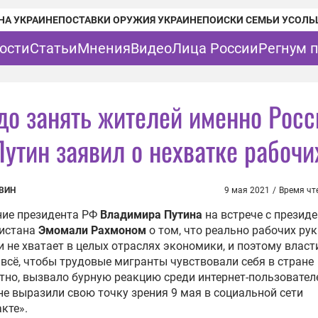
НА УКРАИНЕ
ПОСТАВКИ ОРУЖИЯ УКРАИНЕ
ПОИСКИ СЕМЬИ УСОЛЬ
ости
Статьи
Мнения
Видео
Лица России
Регнум 
до занять жителей именно Рос
утин заявил о нехватке рабочи
ВИН
9 мая 2021
/
Время чт
ние президента РФ
Владимира Путина
на встрече с презид
истана
Эмомали Рахмоном
о том, что реально рабочих рук
и не хватает в целых отраслях экономики, и поэтому власт
всё, чтобы трудовые мигранты чувствовали себя в стране
но, вызвало бурную реакцию среди интернет-пользовател
е выразили свою точку зрения 9 мая в социальной сети
кте».