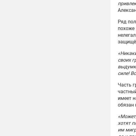
привлек
Алексан
Ряд пол
похоже 
нелегал
защищён
«Никаки
своих г
выдумки
силе! В
Часть г
частный
имеет н
обязан 
«Может,
хотят п
им мигр