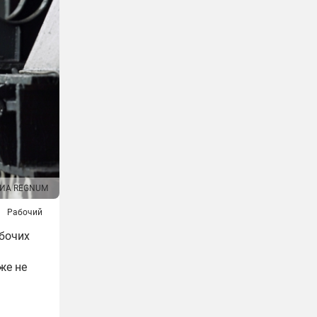
ИА REGNUM
Рабочий
бочих
же не