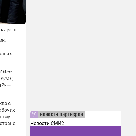
 мигранты
ик,
ранах
? Или
аждан,
в?»
—
кве с
рабочих
новости партнеров
этому
Новости СМИ2
 стране