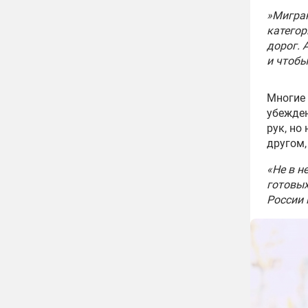
»
Мигран
категор
дорог. 
и чтобы
Многие 
убежден
рук, но
другом,
«Не в н
готовых
России 