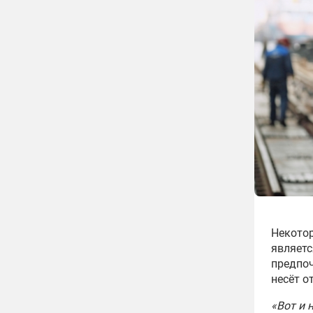
Некото
являетс
предпоч
несёт о
«Вот и 