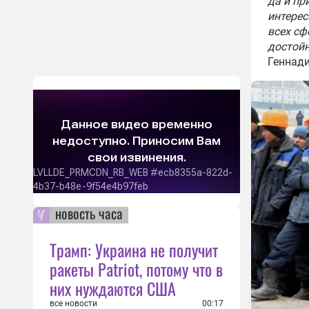
да и пр
интерес
всех сф
достойн
Геннади
новость часа
Трамп: Украина не получит
ракеты Patriot, потому что в
них нуждаются США
все новости
00:17