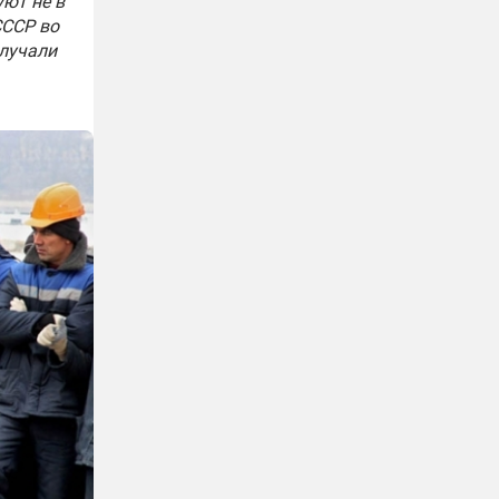
уют не в
СССР во
олучали