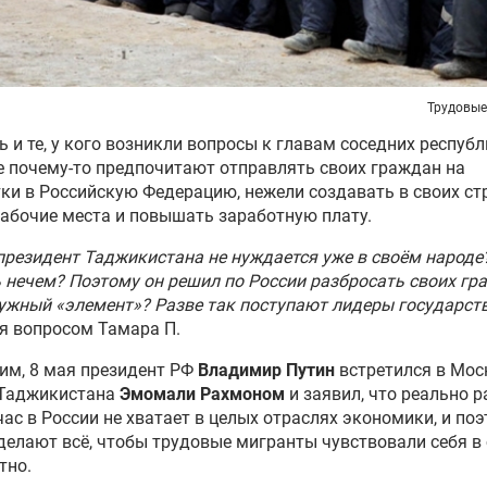
Трудовые
 и те, у кого возникли вопросы к главам соседних республ
 почему-то предпочитают отправлять своих граждан на
ки в Российскую Федерацию, нежели создавать в своих ст
абочие места и повышать заработную плату.
 президент Таджикистана не нуждается уже в своём народе
 нечем? Поэтому он решил по России разбросать своих гр
ужный «элемент»? Разве так поступают лидеры государст
я вопросом Тамара П.
им, 8 мая президент РФ
Владимир Путин
встретился в Мос
 Таджикистана
Эмомали Рахмоном
и заявил, что реально 
час в России не хватает в целых отраслях экономики, и по
делают всё, чтобы трудовые мигранты чувствовали себя в
тно.