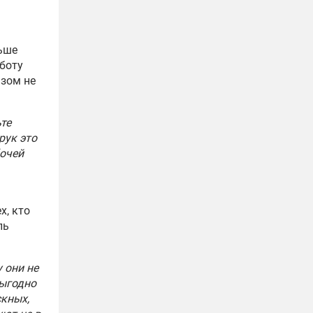
льше
аботу
азом не
те
рук это
бочей
а
х, кто
ль
 они не
выгодно
скных,