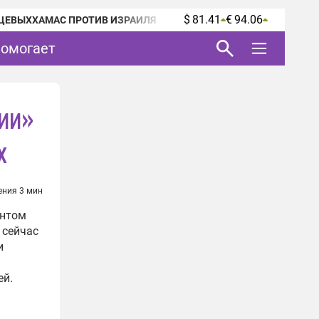
$ 81.41
€ 94.06
ЦЕВЫХ
ХАМАС ПРОТИВ ИЗРАИЛЯ
помогает
сии»
х
ения 3 мин
ентом
 сейчас
и
ей.