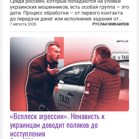
Среди россиян, которые попадаются на уловки
украинских мошенников, есть особая группа — это
дети. Процесс обработки — от первого контакта
до передачи денег или исполнения задания от
кураторов может занять от двух часов до
7 августа 2026
РУСЛАН МИКАИЛОВ
нескольких месяцев. Детей превращают в
послушных исполнителей, которые...
«Всплеск агрессии». Ненависть к
украинцам доводит поляков до
исступления