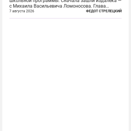
школьной программы. Сначала зашли издалека —
с Михаила Васильевича Ломоносова. Глава
правительства Литвы Миндаугас Синкявичюс
7 августа 2026
ФЕДОТ СТРЕЛЕЦКИЙ
предложил исключить его тексты из программ
общего образования. Мотивировал он это тем,
что...