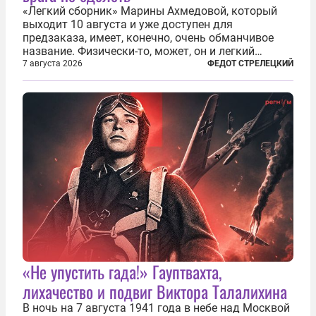
«Легкий сборник» Марины Ахмедовой, который
выходит 10 августа и уже доступен для
предзаказа, имеет, конечно, очень обманчивое
название. Физически-то, может, он и легкий
относительно. Но метафизически —
7 августа 2026
ФЕДОТ СТРЕЛЕЦКИЙ
безотносительно тяжелый. Десять рассказов,
каждый из которых напрямую или косвенно (в
основном —...
«Не упустить гада!» Гауптвахта,
лихачество и подвиг Виктора Талалихина
В ночь на 7 августа 1941 года в небе над Москвой