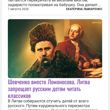
пытаются перекричать ее веселым визгом,
задиристо посматривая на бабушку. Она делает
им замечание, но внуки чувствуют, что она
7 августа 2026
ЕКАТЕРИНА ЛЫМАРЕНКО
сердится невсерьез. И это правда: дрель, конечно,
сверлит противно, но всё...
Шевченко вместо Ломоносова. Литва
запрещает русским детям читать
классиков
В Литве собираются отучить детей от всего
русского. Путем кардинального пересмотра