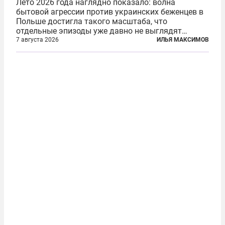
Лето 2026 года наглядно показало: волна
бытовой агрессии против украинских беженцев в
Польше достигла такого масштаба, что
отдельные эпизоды уже давно не выглядят
случайными. Поляки, судя по происходящему,
7 августа 2026
ИЛЬЯ МАКСИМОВ
буквально теряют рассудок от ненависти к
украинским беженцам, и каждый новый случай
по-своему...