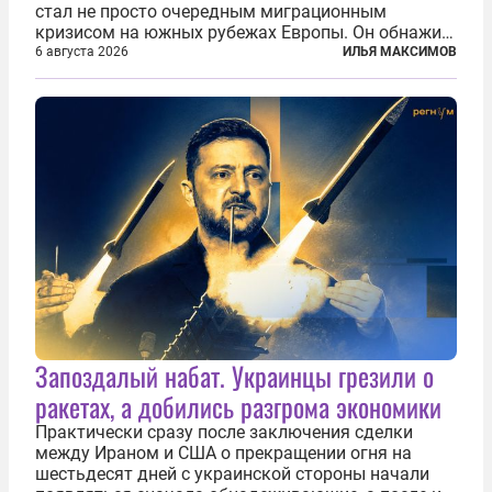
стал не просто очередным миграционным
кризисом на южных рубежах Европы. Он обнажил
фундаментальный раскол внутри Евросоюза,
6 августа 2026
ИЛЬЯ МАКСИМОВ
продемонстрировав, что десятилетиями
выстраивавшаяся миграционная политика ЕС
зашла в...
Запоздалый набат. Украинцы грезили о
ракетах, а добились разгрома экономики
Практически сразу после заключения сделки
между Ираном и США о прекращении огня на
шестьдесят дней с украинской стороны начали