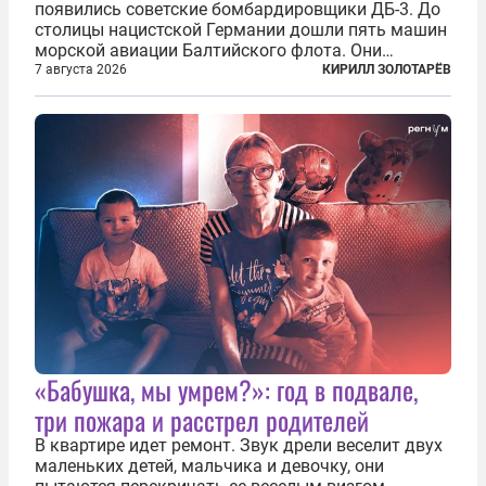
появились советские бомбардировщики ДБ-3. До
столицы нацистской Германии дошли пять машин
морской авиации Балтийского флота. Они
сбросили бомбы на город, который в тот момент
7 августа 2026
КИРИЛЛ ЗОЛОТАРЁВ
жил в полной уверенности, что война идет где-то
далеко на востоке, Красная...
«Бабушка, мы умрем?»: год в подвале,
три пожара и расстрел родителей
В квартире идет ремонт. Звук дрели веселит двух
маленьких детей, мальчика и девочку, они