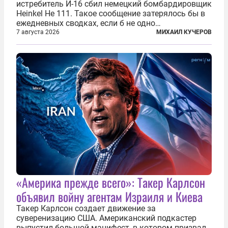
истребитель И-16 сбил немецкий бомбардировщик
Heinkel He 111. Такое сообщение затерялось бы в
ежедневных сводках, если б не одно
обстоятельство. Это был один из первых в
7 августа 2026
МИХАИЛ КУЧЕРОВ
истории отечественной авиации ночных таранов.
У пилота — младшего лейтенанта...
«Америка прежде всего»: Такер Карлсон
объявил войну агентам Израиля и Киева
Такер Карлсон создает движение за
суверенизацию США. Американский подкастер
выпустил большой манифест, в котором призвал