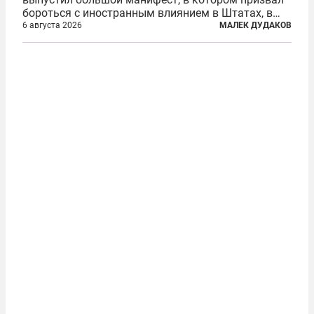
бороться с иностранным влиянием в Штатах, в
первую очередь имея в виду Израиль. А также
6 августа 2026
МАЛЕК ДУДАКОВ
прекратить заморские войны, выплатить
репарации Ирану, остановить прием мигрантов...