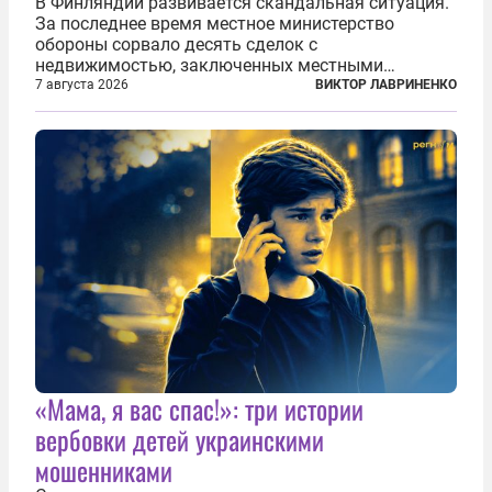
В Финляндии развивается скандальная ситуация.
За последнее время местное министерство
обороны сорвало десять сделок с
недвижимостью, заключенных местными
фирмами с китайским капиталом. Чиновники
7 августа 2026
ВИКТОР ЛАВРИНЕНКО
заявили, что они могли заключаться с целью
создания в Финляндии шпионской сети, чтобы
следить за...
«Мама, я вас спас!»: три истории
вербовки детей украинскими
мошенниками