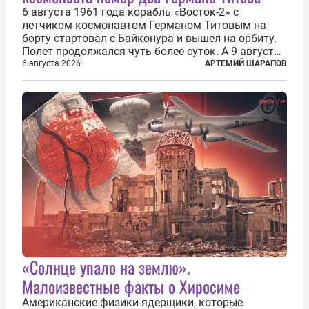
6 августа 1961 года корабль «Восток-2» с
летчиком-космонавтом Германом Титовым на
борту стартовал с Байконура и вышел на орбиту.
Полет продолжался чуть более суток. А 9 августа
второй человек в космосе получил звезду Героя
6 августа 2026
АРТЕМИЙ ШАРАПОВ
Советского Союза и орден Ленина. Миссия Титова
зачастую находится несколько...
«Солнце упало на землю».
Малоизвестные факты о Хиросиме
Американские физики-ядерщики, которые