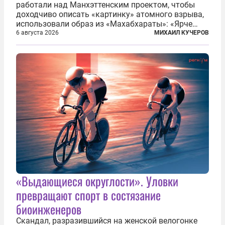
работали над Манхэттенским проектом, чтобы
доходчиво описать «картинку» атомного взрыва,
использовали образ из «Махабхараты»: «Ярче
тысячи солнц пылало это пламя». Не все жители
6 августа 2026
МИХАИЛ КУЧЕРОВ
японских городов Хиросимы и Нагасаки, на
которых США в августе 1945 года поставили...
«Выдающиеся округлости». Уловки
превращают спорт в состязание
биоинженеров
Скандал, разразившийся на женской велогонке