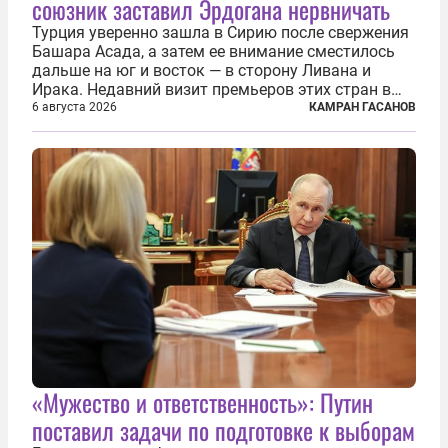
союзник заставил Эрдогана нервничать
Турция уверенно зашла в Сирию после свержения
Башара Асада, а затем ее внимание сместилось
дальше на юг и восток — в сторону Ливана и
Ирака. Недавний визит премьеров этих стран в
Анкару, договоры об участии турецкой компании
6 августа 2026
КАМРАН ГАСАНОВ
TPAO в разработке нефти иракского Киркука и
«Дороги развития» подтверждают...
«Мужество и ответственность»: Путин
поставил задачи по подготовке к выборам