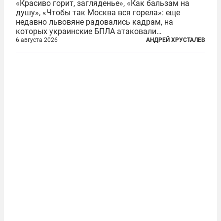
«Красиво горит, загляденье», «Как бальзам на
душу», «Чтобы так Москва вся горела»: еще
недавно львовяне радовались кадрам, на
которых украинские БПЛА атаковали
нефтеперерабатывающие предприятия России. В
6 августа 2026
АНДРЕЙ ХРУСТАЛЕВ
скором времени оказалось, что в «эту игру можно
играть вдвоем» — российские дроны только за...