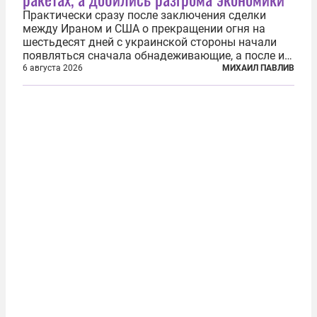
Практически сразу после заключения сделки
между Ираном и США о прекращении огня на
шестьдесят дней с украинской стороны начали
появляться сначала обнадеживающие, а после и
вовсе бравурные заявления про некий «перелом»
6 августа 2026
МИХАИЛ ПАВЛИВ
в войне. Вероятно, в сознании первых лиц
киевского режима и стоящих за ними...