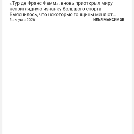
«Тур де Франс Фамм», вновь приоткрыл миру
неприглядную изнанку большого спорта.
Выяснилось, что некоторые гонщицы меняют
размер груди ради улучшения аэродинамики. За
5 августа 2026
ИЛЬЯ МАКСИМОВ
фасадом труда, мастерства, упорства и
благородства, которые мы привыкли
ассоциировать с...