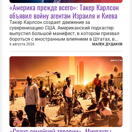
«Америка прежде всего»: Такер Карлсон
объявил войну агентам Израиля и Киева
Такер Карлсон создает движение за
суверенизацию США. Американский подкастер
выпустил большой манифест, в котором призвал
бороться с иностранным влиянием в Штатах, в
первую очередь имея в виду Израиль. А также
6 августа 2026
МАЛЕК ДУДАКОВ
прекратить заморские войны, выплатить
репарации Ирану, остановить прием мигрантов...
«Сеанс семейной терапии». Мигранты