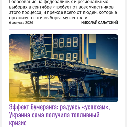
Голосование на федеральных и региональных
выборах в сентябре «требует от всех участников
этого процесса, и прежде всего от людей, которые
организуют эти выборы, мужества и
ответственного отношения к формированию
6 августа 2026
НИКОЛАЙ САЛАТСКИЙ
власти», — подчеркнул президент Владимир Путин
на состоявшейся 5 августа в Кремле...
Эффект бумеранга: радуясь «успехам»,
Украина сама получила топливный
кризис