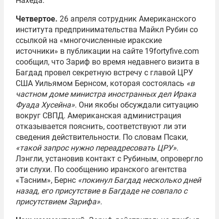
Нахеда.
Четвертое.
26 апреля сотрудник Американского
института предпринимательства Майкл Рубин со
ссылкой на «многочисленные иракские
источники» в публикации на сайте 19fortyfive.com
сообщил, что Зариф во время недавнего визита в
Багдад провел секретную встречу с главой ЦРУ
США Уильямом Бернсом, которая состоялась
«в
частном доме министра иностранных дел Ирака
Фуада Хусейна»
. Они якобы обсуждали ситуацию
вокруг СВПД. Американская администрация
отказывается пояснить, соответствуют ли эти
сведения действительности. По словам Псаки,
«такой запрос нужно переадресовать ЦРУ»
.
Лэнгли, установив контакт с Рубиным, опровергло
эти слухи. По сообщению иранского агентства
«Тасним», Бернс
«покинул Багдад несколько дней
назад, его присутствие в Багдаде не совпало с
присутствием Зарифа»
.