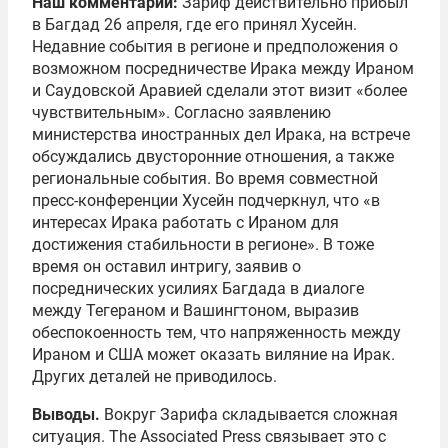
Наш комментарий:
Зариф действительно прибыл
в Багдад 26 апреля, где его принял Хусейн.
Недавние события в регионе и предположения о
возможном посредничестве Ирака между Ираном
и Саудовской Аравией сделали этот визит «более
чувствительным». Согласно заявлению
министерства иностранных дел Ирака, на встрече
обсуждались двусторонние отношения, а также
региональные события. Во время совместной
пресс-конференции Хусейн подчеркнул, что «в
интересах Ирака работать с Ираном для
достижения стабильности в регионе». В тоже
время он оставил интригу, заявив о
посреднических усилиях Багдада в диалоге
между Тегераном и Вашингтоном, выразив
обеспокоенность тем, что напряженность между
Ираном и США может оказать виляние на Ирак.
Других деталей не приводилось.
Выводы.
Вокруг Зарифа складывается сложная
ситуация. The Associated Press связывает это с