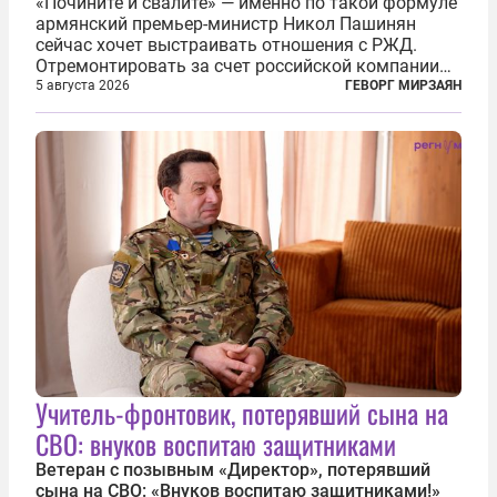
«Почините и свалите» — именно по такой формуле
армянский премьер-министр Никол Пашинян
сейчас хочет выстраивать отношения с РЖД.
Отремонтировать за счет российской компании
железнодорожную инфраструктуру в районе
5 августа 2026
ГЕВОРГ МИРЗАЯН
прохождения TRIPP (коридора, который должен
связать Азербайджан и Турцию через...
Учитель-фронтовик, потерявший сына на
СВО: внуков воспитаю защитниками
Ветеран с позывным «Директор», потерявший
сына на СВО: «Внуков воспитаю защитниками!»