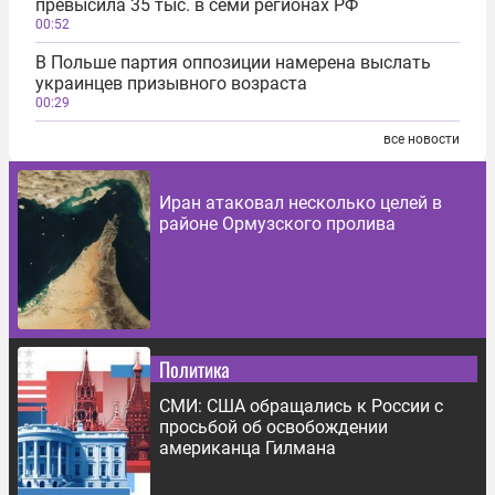
превысила 35 тыс. в семи регионах РФ
00:52
В Польше партия оппозиции намерена выслать
украинцев призывного возраста
00:29
все новости
Иран атаковал несколько целей в
районе Ормузского пролива
Политика
СМИ: США обращались к России с
просьбой об освобождении
американца Гилмана