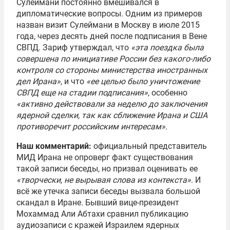
Сулеймани постоянно вмешивался в
дипломатические вопросы. Одним из примеров
назван визит Сулеймани в Москву в июле 2015
года, через десять дней после подписания в Вене
СВПД. Зариф утверждал, что
«эта поездка была
совершена по инициативе России без какого-либо
контроля со стороны министерства иностранных
дел Ирана»
, и что
«ее целью было уничтожение
СВПД еще на стадии подписания»
, особенно
«активно действовали за неделю до заключения
ядерной сделки, так как сближение Ирана и США
противоречит российским интересам».
Наш комментарий:
официальный представитель
МИД Ирана не опроверг факт существования
такой записи беседы, но призвал оценивать ее
«творчески, не вырывая слова из контекста»
. И
всё же утечка записи беседы вызвала большой
скандал в Иране. Бывший вице-президент
Мохаммад Али Абтахи сравнил публикацию
аудиозаписи с кражей Израилем ядерных