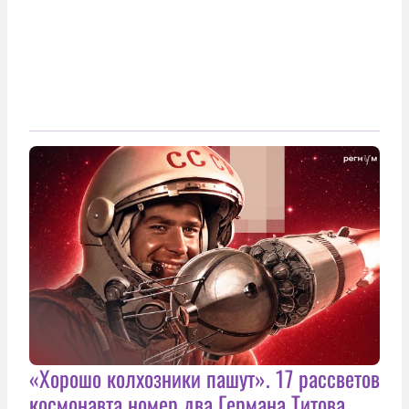
«Хорошо колхозники пашут». 17 рассветов
космонавта номер два Германа Титова