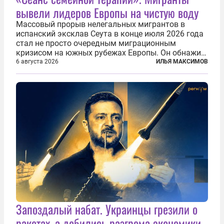
вывели лидеров Европы на чистую воду
Массовый прорыв нелегальных мигрантов в
испанский эксклав Сеута в конце июля 2026 года
стал не просто очередным миграционным
кризисом на южных рубежах Европы. Он обнажил
фундаментальный раскол внутри Евросоюза,
6 августа 2026
ИЛЬЯ МАКСИМОВ
продемонстрировав, что десятилетиями
выстраивавшаяся миграционная политика ЕС
зашла в...
Запоздалый набат. Украинцы грезили о
ракетах, а добились разгрома экономики