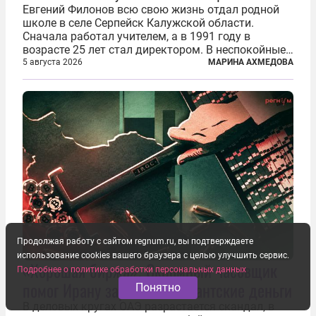
Евгений Филонов всю свою жизнь отдал родной
школе в селе Серпейск Калужской области.
Сначала работал учителем, а в 1991 году в
возрасте 25 лет стал директором. В неспокойные
90-е он сумел спасти школу от закрытия и со
5 августа 2026
МАРИНА АХМЕДОВА
временем сделал ее лучшей в районе. В 2023 году
в возрасте 57 лет вслед за сыном...
Продолжая работу с сайтом regnum.ru, вы подтверждаете
использование cookies вашего браузера с целью улучшить сервис.
«Хорошая биржа». Скромный часовщик
Подробнее о политике обработки персональных данных
помог Ирану заработать гигантские деньги
Понятно
В деловых кругах ОАЭ разрастается скандал, в