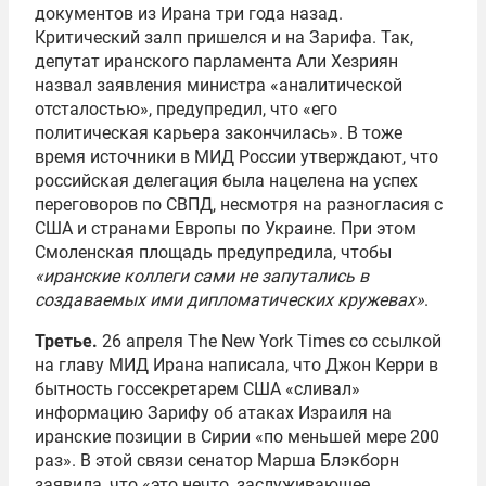
документов из Ирана три года назад.
Критический залп пришелся и на Зарифа. Так,
депутат иранского парламента Али Хезриян
назвал заявления министра «аналитической
отсталостью», предупредил, что «его
политическая карьера закончилась». В тоже
время источники в МИД России утверждают, что
российская делегация была нацелена на успех
переговоров по СВПД, несмотря на разногласия с
США и странами Европы по Украине. При этом
Смоленская площадь предупредила, чтобы
«иранские коллеги сами не запутались в
создаваемых ими дипломатических кружевах»
.
Третье.
26 апреля The New York Times со ссылкой
на главу МИД Ирана написала, что Джон Керри в
бытность госсекретарем США «сливал»
информацию Зарифу об атаках Израиля на
иранские позиции в Сирии «по меньшей мере 200
раз». В этой связи сенатор Марша Блэкборн
заявила, что «это нечто, заслуживающее