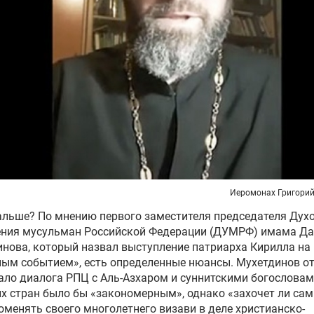
Иеромонах Григорий
альше? По мнению первого заместителя председателя Дух
ения мусульман Российской Федерации (ДУМРФ) имама Д
нова, который назвал выступление патриарха Кирилла на
ым событием», есть определенные нюансы. Мухетдинов от
ало диалога РПЦ с Аль-Азхаром и суннитскими богослова
х стран было бы «закономерным», однако «захочет ли сам
оменять своего многолетнего визави в деле христианско-