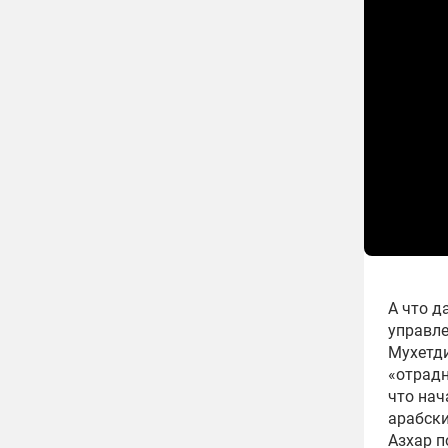
А что д
управл
Мухетди
«отрадн
что нач
арабски
Азхар п