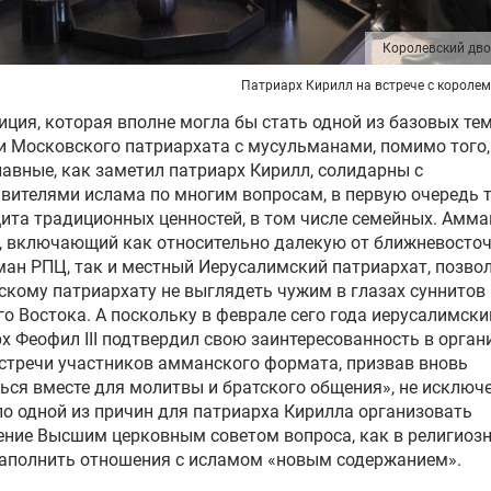
Королевский дв
Патриарх Кирилл на встрече с короле
иция, которая вполне могла бы стать одной из базовых тем
 Московского патриархата с мусульманами, помимо того,
авные, как заметил патриарх Кирилл, солидарны с
вителями ислама по многим вопросам, в первую очередь 
ита традиционных ценностей, в том числе семейных. Амм
, включающий как относительно далекую от ближневосто
ан РПЦ, так и местный Иерусалимский патриархат, позво
кому патриархату не выглядеть чужим в глазах суннитов
о Востока. А поскольку в феврале сего года иерусалимски
х Феофил III подтвердил свою заинтересованность в орган
стречи участников амманского формата, призвав вновь
ься вместе для молитвы и братского общения», не исключе
ло одной из причин для патриарха Кирилла организовать
ние Высшим церковным советом вопроса, как в религиоз
наполнить отношения с исламом «новым содержанием».