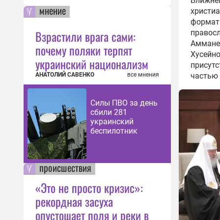
Ближнег
мнение
христиа
формата
Взрастили врага сами:
правосл
Аммане 
почему поляки терпят
Хусейно
украинский национализм
присутс
частью 
АНАТОЛИЙ САВЕНКО
все мнения
Силы ПВО за день
сбили 281
украинский
беспилотник
происшествия
«Это не просто кризис»:
рекордная засуха
опустошает поля и реки в