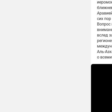
иеромон
ближнев
Аравией
сих пор
Вопрос 
внимани
вслед з
регионе
междуна
Аль-Азх
о всеми