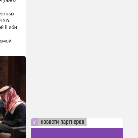
я уже о
естных
че в
 II ибн
лемой
новости партнеров