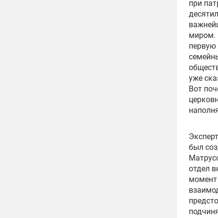
при пат
десятил
важнейш
миром. 
первую 
семейны
обществ
уже ска
Вот поч
церковн
наполня
Эксперт
был соз
Матрусо
отдел в
момент 
взаимо
предсто
подчиня