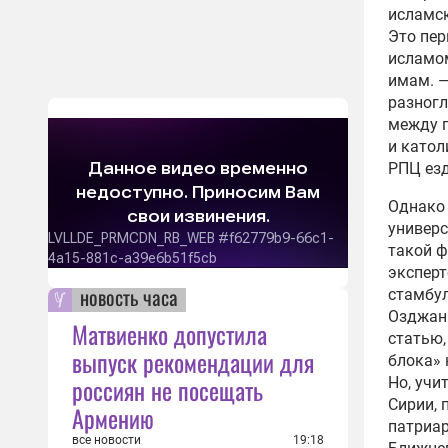
исламск
Это пер
исламом
имам. —
разног
между 
и катол
РПЦ езд
Однако 
универс
такой ф
эксперт
новость часа
стамбул
Озджан 
Матвиенко допустила
статью,
выпуск рекомендации для
блока» 
россиян не посещать
Но, учи
Сирии, 
Армению
патриар
все новости
19:18