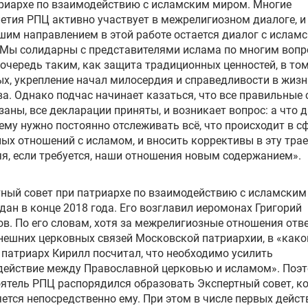
риархе по взаимодействию с исламским миром. Многие
етия РПЦ активно участвует в межрелигиозном диалоге, и
им направлением в этой работе остается диалог с ислам
Мы солидарны с представителями ислама по многим вопр
очередь таким, как защита традиционных ценностей, в том
х, укрепление начал милосердия и справедливости в жизн
а. Однако подчас начинает казаться, что все правильные 
заны, все декларации приняты, и возникает вопрос: а что 
ему нужно постоянно отслеживать всё, что происходит в с
ых отношений с исламом, и вносить коррективы в эту тра
я, если требуется, наши отношения новым содержанием».
ный совет при патриархе по взаимодействию с исламски
дан в конце 2018 года. Его возглавил иеромонах Григорий
в. По его словам, хотя за межрелигиозные отношения отв
нешних церковных связей Московской патриархии, в «како
патриарх Кирилл посчитал, что необходимо усилить
действие между Православной церковью и исламом». Поэ
ятель РПЦ распорядился образовать Экспертный совет, к
ется непосредственно ему. При этом в числе первых дейст