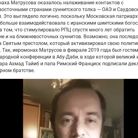
аха Матрусова оказалось налаживание контактов с
осточными странами суннитского толка — ОАЭ и Саудовс
. Это выглядело логично, поскольку Московская патриарх
 больше взаимодействовала с иранскими шиитскими бого
в том, что стимулировало РПЦ спустя много лет обратить
е и на ближневосточных суннитов. Возможно, она послед
а Святым престолом, который активизировал свою полити
. Так, иеромонах Матрусов в феврале 2019 года был госте
родной конференции в Абу-Даби, в ходе которой великий
ара Ахмад Тайиб и папа Римский Франциск подписали дек
рном братстве.