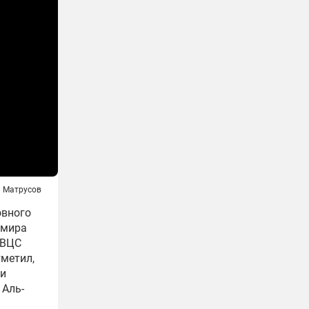
 Матрусов
овного
амира
 ВЦС
метил,
ми
 Аль-