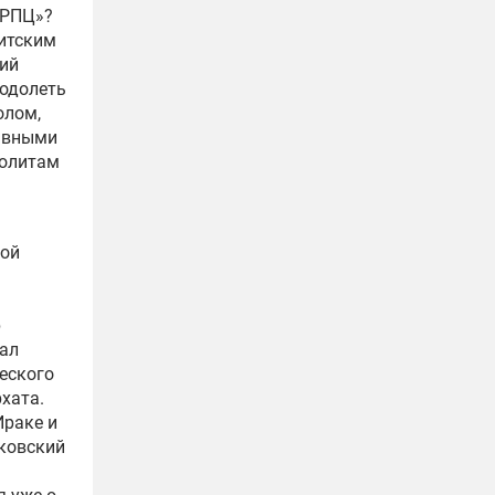
 РПЦ»?
нитским
кий
еодолеть
олом,
авными
политам
мой
р
вал
еского
хата.
Ираке и
сковский