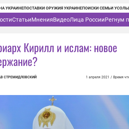
НА УКРАИНЕ
ПОСТАВКИ ОРУЖИЯ УКРАИНЕ
ПОИСКИ СЕМЬИ УСОЛЬ
ости
Статьи
Мнения
Видео
Лица России
Регнум 
риарх Кирилл и ислам: новое
ержание?
АВ СТРЕМИДЛОВСКИЙ
1 апреля 2021
/
Время чт