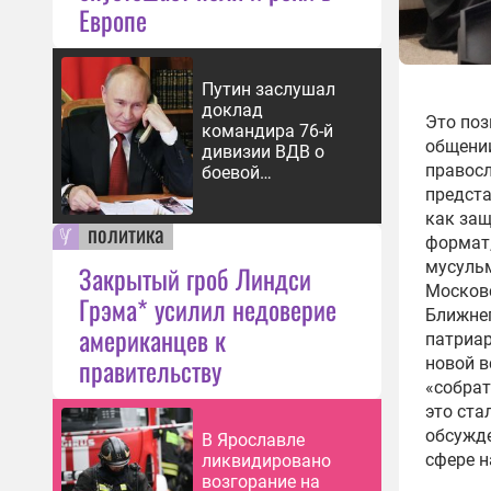
Европе
Путин заслушал
доклад
Это поз
командира 76-й
общении
дивизии ВДВ о
правосл
боевой
обстановке
предста
как защ
политика
формат
мусульм
Закрытый гроб Линдси
Московс
Грэма* усилил недоверие
Ближнег
американцев к
патриар
правительству
новой в
«собрат
это ста
обсужде
В Ярославле
сфере 
ликвидировано
возгорание на