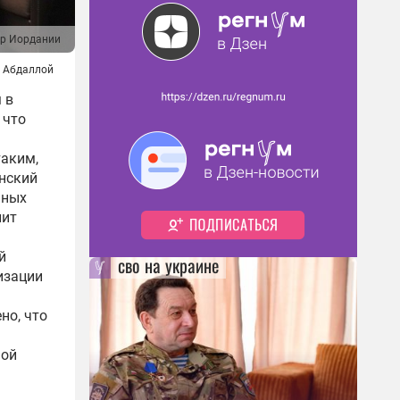
ор Иордании
м Абдаллой
 в
 что
таким,
анский
чных
лит
й
сво на украине
изации
но, что
ной