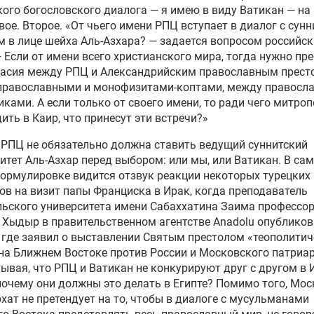
ого богословского диалога — я имею в виду Ватикан — на
вое. Второе. «От чьего имени РПЦ вступает в диалог с сун
 в лице шейха Аль-Азхара? — задается вопросом российс
 Если от имени всего христианского мира, тогда нужно пр
ласия между РПЦ и Александрийским православным прест
православными и монофизитами-коптами, между правосл
иками. А если только от своего имени, то ради чего митро
ить в Каир, что принесут эти встречи?»
РПЦ не обязательно должна ставить ведущий суннитский
итет Аль-Азхар перед выбором: или мы, или Ватикан. В са
ормулировке видится отзвук реакции некоторых турецких
ов на визит папы Франциска в Ирак, когда преподаватель
ьского университета имени Сабаххатина Заима профессо
Хыдыр в правительственном агентстве Anadolu опублико
 где заявил о выставлении Святым престолом «теополитич
на Ближнем Востоке против России и Московского патриар
тывая, что РПЦ и Ватикан не конкурируют друг с другом в 
почему они должны это делать в Египте? Помимо того, Мо
хат не претендует на то, чтобы в диалоге с мусульманами