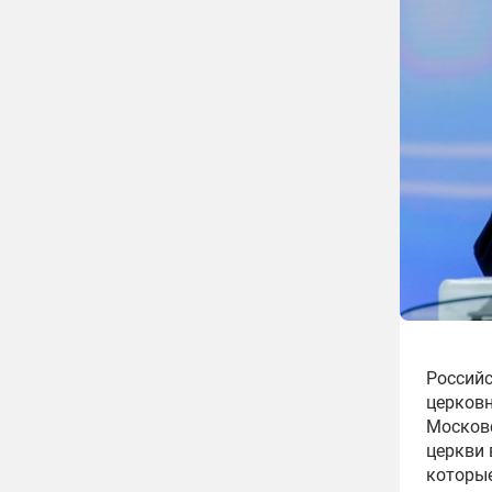
Российс
церковн
Московс
церкви 
которые