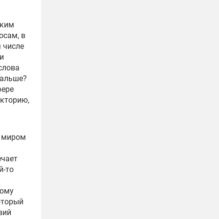
ским
осам, в
 числе
и
слова
дальше?
фере
екторию,
м миром
ечает
й-то
тому
оторый
вий