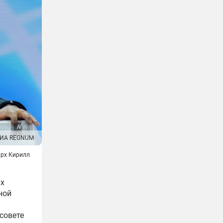
ИА REGNUM
рх Кирилл
рх
ной
совете