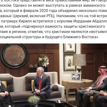
о Востока представлять весь православный мир, не говор
нском. Однако он может выступать в рамках амманского
, который в феврале 2020 года объединил несколько пом
авных Церквей, включая РПЦ. Напомним, что на той встре
патриарх Кирилл встретился с королем Иордании Абдаллой
м, который «подчеркнул важность защиты христианского
твия в регионе, отметив, что христиане являются неотъем
социальной структуры и будущего Ближнего Востока».