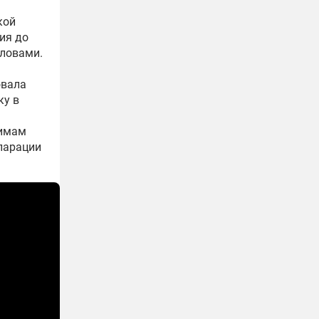
кой
ия до
словами.
овала
ку в
м
 имам
ларации