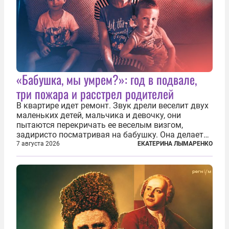
«Бабушка, мы умрем?»: год в подвале,
три пожара и расстрел родителей
В квартире идет ремонт. Звук дрели веселит двух
маленьких детей, мальчика и девочку, они
пытаются перекричать ее веселым визгом,
задиристо посматривая на бабушку. Она делает
им замечание, но внуки чувствуют, что она
7 августа 2026
ЕКАТЕРИНА ЛЫМАРЕНКО
сердится невсерьез. И это правда: дрель, конечно,
сверлит противно, но всё...