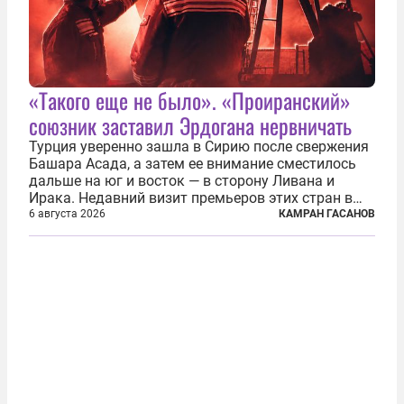
«Такого еще не было». «Проиранский»
союзник заставил Эрдогана нервничать
Турция уверенно зашла в Сирию после свержения
Башара Асада, а затем ее внимание сместилось
дальше на юг и восток — в сторону Ливана и
Ирака. Недавний визит премьеров этих стран в
Анкару, договоры об участии турецкой компании
6 августа 2026
КАМРАН ГАСАНОВ
TPAO в разработке нефти иракского Киркука и
«Дороги развития» подтверждают...