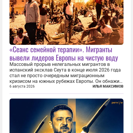
«Сеанс семейной терапии». Мигранты
вывели лидеров Европы на чистую воду
Массовый прорыв нелегальных мигрантов в
испанский эксклав Сеута в конце июля 2026 года
стал не просто очередным миграционным
кризисом на южных рубежах Европы. Он обнажил
фундаментальный раскол внутри Евросоюза,
6 августа 2026
ИЛЬЯ МАКСИМОВ
продемонстрировав, что десятилетиями
выстраивавшаяся миграционная политика ЕС
зашла в...