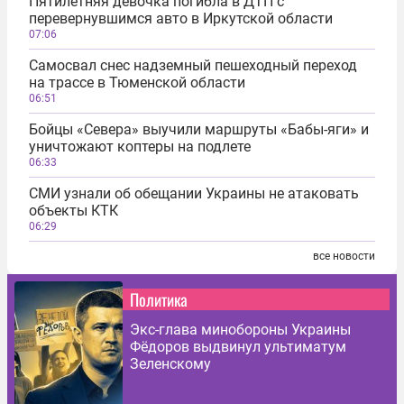
Пятилетняя девочка погибла в ДТП с
перевернувшимся авто в Иркутской области
07:06
Самосвал снес надземный пешеходный переход
на трассе в Тюменской области
06:51
Бойцы «Севера» выучили маршруты «Бабы-яги» и
уничтожают коптеры на подлете
06:33
СМИ узнали об обещании Украины не атаковать
объекты КТК
06:29
все новости
Политика
Экс-глава минобороны Украины
Фёдоров выдвинул ультиматум
Зеленскому