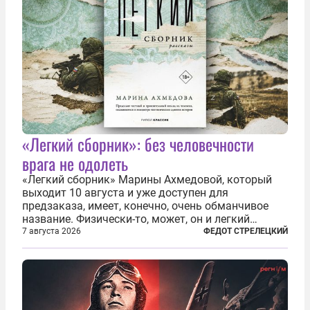
«Легкий сборник»: без человечности
врага не одолеть
«Легкий сборник» Марины Ахмедовой, который
выходит 10 августа и уже доступен для
предзаказа, имеет, конечно, очень обманчивое
название. Физически-то, может, он и легкий
относительно. Но метафизически —
7 августа 2026
ФЕДОТ СТРЕЛЕЦКИЙ
безотносительно тяжелый. Десять рассказов,
каждый из которых напрямую или косвенно (в
основном —...