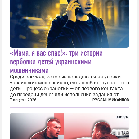
«Мама, я вас спас!»: три истории
вербовки детей украинскими
мошенниками
Среди россиян, которые попадаются на уловки
украинских мошенников, есть особая группа — это
дети. Процесс обработки — от первого контакта
до передачи денег или исполнения задания от
кураторов может занять от двух часов до
7 августа 2026
РУСЛАН МИКАИЛОВ
нескольких месяцев. Детей превращают в
послушных исполнителей, которые...