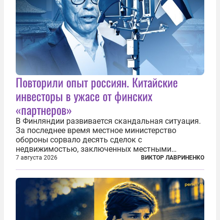
Повторили опыт россиян. Китайские
инвесторы в ужасе от финских
«партнеров»
В Финляндии развивается скандальная ситуация.
За последнее время местное министерство
обороны сорвало десять сделок с
недвижимостью, заключенных местными
фирмами с китайским капиталом. Чиновники
7 августа 2026
ВИКТОР ЛАВРИНЕНКО
заявили, что они могли заключаться с целью
создания в Финляндии шпионской сети, чтобы
следить за...