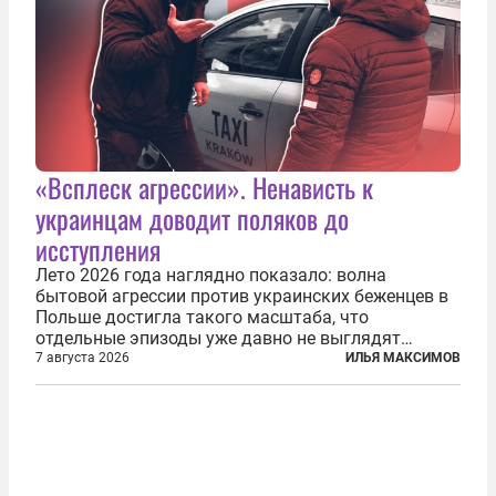
«Всплеск агрессии». Ненависть к
украинцам доводит поляков до
исступления
Лето 2026 года наглядно показало: волна
бытовой агрессии против украинских беженцев в
Польше достигла такого масштаба, что
отдельные эпизоды уже давно не выглядят
случайными. Поляки, судя по происходящему,
7 августа 2026
ИЛЬЯ МАКСИМОВ
буквально теряют рассудок от ненависти к
украинским беженцам, и каждый новый случай
по-своему...