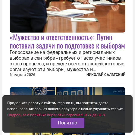
«Мужество и ответственность»: Путин
поставил задачи по подготовке к выборам
Голосование на федеральных и региональных
выборах в сентябре «требует от всех участников
этого процесса, и прежде всего от людей, которые
организуют эти выборы, мужества и
ответственного отношения к формированию
6 августа 2026
НИКОЛАЙ САЛАТСКИЙ
власти», — подчеркнул президент Владимир Путин
на состоявшейся 5 августа в Кремле...
Продолжая работу с сайтом regnum.ru, вы подтверждаете
использование cookies вашего браузера с целью улучшить сервис.
Подробнее о политике обработки персональных данных
Понятно