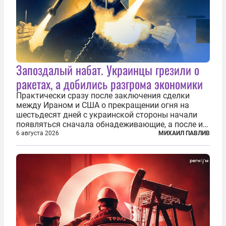
Запоздалый набат. Украинцы грезили о
ракетах, а добились разгрома экономики
Практически сразу после заключения сделки
между Ираном и США о прекращении огня на
шестьдесят дней с украинской стороны начали
появляться сначала обнадеживающие, а после и
вовсе бравурные заявления про некий «перелом»
6 августа 2026
МИХАИЛ ПАВЛИВ
в войне. Вероятно, в сознании первых лиц
киевского режима и стоящих за ними...