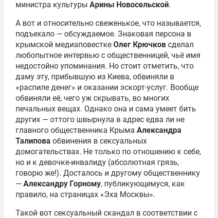
министра культуры
Арины Новосельской
.
А вот и относительно свеженькое, что называется,
подъехало — обсуждаемое. Знаковая персона в
крымской медиаповестке
Олег Крючков
сделал
любопытное интервью с общественницей, чьё имя
недостойно упоминания. Но стоит отметить, что
даму эту, прибывшую из Киева, обвиняли в
«распиле денег» и оказании эскорт-услуг. Вообще
обвиняли её, чего уж скрывать, во многих
печальных вещах. Однако она и сама умеет бить
других — оттого швырнула в адрес едва ли не
главного общественника Крыма
Александра
Талипова
обвинения в сексуальных
домогательствах. Не только по отношению к себе,
но и к девочке-инвалиду (абсолютная грязь,
говорю же!). Досталось и другому общественнику
—
Александру Горному
, публикующемуся, как
правило, на страницах «Эха Москвы».
Такой вот сексуальный скандал в соответствии с