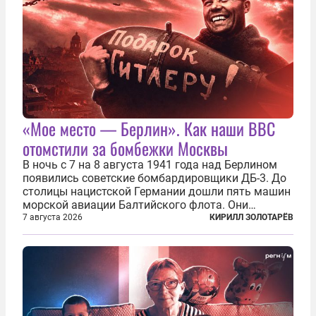
«Мое место — Берлин». Как наши ВВС
отомстили за бомбежки Москвы
В ночь с 7 на 8 августа 1941 года над Берлином
появились советские бомбардировщики ДБ-3. До
столицы нацистской Германии дошли пять машин
морской авиации Балтийского флота. Они
сбросили бомбы на город, который в тот момент
7 августа 2026
КИРИЛЛ ЗОЛОТАРЁВ
жил в полной уверенности, что война идет где-то
далеко на востоке, Красная...