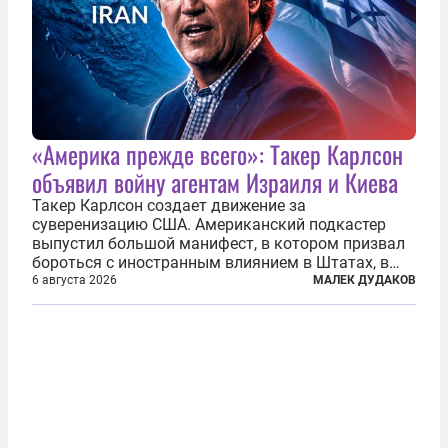
«Америка прежде всего»: Такер Карлсон
объявил войну агентам Израиля и Киева
Такер Карлсон создает движение за
суверенизацию США. Американский подкастер
выпустил большой манифест, в котором призвал
бороться с иностранным влиянием в Штатах, в
первую очередь имея в виду Израиль. А также
6 августа 2026
МАЛЕК ДУДАКОВ
прекратить заморские войны, выплатить
репарации Ирану, остановить прием мигрантов...