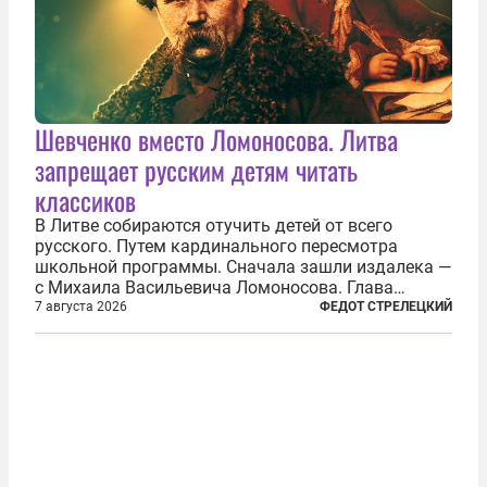
Шевченко вместо Ломоносова. Литва
запрещает русским детям читать
классиков
В Литве собираются отучить детей от всего
русского. Путем кардинального пересмотра
школьной программы. Сначала зашли издалека —
с Михаила Васильевича Ломоносова. Глава
правительства Литвы Миндаугас Синкявичюс
7 августа 2026
ФЕДОТ СТРЕЛЕЦКИЙ
предложил исключить его тексты из программ
общего образования. Мотивировал он это тем,
что...