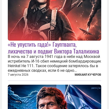
«Не упустить гада!» Гауптвахта,
лихачество и подвиг Виктора Талалихина
В ночь на 7 августа 1941 года в небе над Москвой
истребитель И-16 сбил немецкий бомбардировщик
Heinkel He 111. Такое сообщение затерялось бы в
ежедневных сводках, если б не одно
обстоятельство. Это был один из первых в
7 августа 2026
МИХАИЛ КУЧЕРОВ
истории отечественной авиации ночных таранов.
У пилота — младшего лейтенанта...