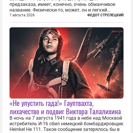
предзаказа, имеет, конечно, очень обманчивое
название. Физически-то, может, он и легкий
относительно. Но метафизически —
7 августа 2026
ФЕДОТ СТРЕЛЕЦКИЙ
безотносительно тяжелый. Десять рассказов,
каждый из которых напрямую или косвенно (в
основном —...
«Не упустить гада!» Гауптвахта,
лихачество и подвиг Виктора Талалихина
В ночь на 7 августа 1941 года в небе над Москвой
истребитель И-16 сбил немецкий бомбардировщик
Heinkel He 111. Такое сообщение затерялось бы в