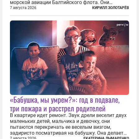
морской авиации Балтийского флота. Они
сбросили бомбы на город, который в тот момент
7 августа 2026
КИРИЛЛ ЗОЛОТАРЁВ
жил в полной уверенности, что война идет где-то
далеко на востоке, Красная...
«Бабушка, мы умрем?»: год в подвале,
три пожара и расстрел родителей
В квартире идет ремонт. Звук дрели веселит двух
маленьких детей, мальчика и девочку, они
пытаются перекричать ее веселым визгом,
задиристо посматривая на бабушку. Она делает
им замечание, но внуки чувствуют, что она
7 августа 2026
ЕКАТЕРИНА ЛЫМАРЕНКО