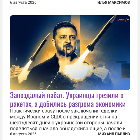
фундаментальный раскол внутри Евросоюза,
6 августа 2026
ИЛЬЯ МАКСИМОВ
продемонстрировав, что десятилетиями
выстраивавшаяся миграционная политика ЕС
зашла в...
Запоздалый набат. Украинцы грезили о
ракетах, а добились разгрома экономики
Практически сразу после заключения сделки
между Ираном и США о прекращении огня на
шестьдесят дней с украинской стороны начали
появляться сначала обнадеживающие, а после и
вовсе бравурные заявления про некий «перелом»
6 августа 2026
МИХАИЛ ПАВЛИВ