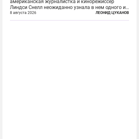
американская журналистка и кинорежиссер
Линдси Снелл неожиданно узнала в нем одного из
бандитов, похитивших ее в сирийском Алеппо в
8 августа 2026
ЛЕОНИД ЦУКАНОВ
2016 году. Журналистка убеждена, что Канатри, в
то время известный под подпольным...