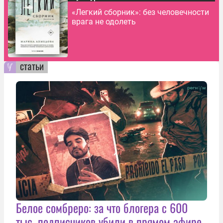
«Легкий сборник»: без человечности
врага не одолеть
статьи
Белое сомбреро: за что блогера с 600
тыс. подписчиков убили в прямом эфире