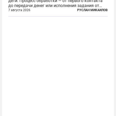
дети. Процесс обработки — от первого контакта
до передачи денег или исполнения задания от
кураторов может занять от двух часов до
7 августа 2026
РУСЛАН МИКАИЛОВ
нескольких месяцев. Детей превращают в
послушных исполнителей, которые...