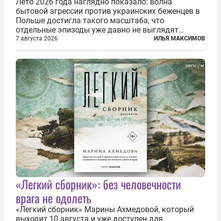
Лето 2026 года наглядно показало: волна
бытовой агрессии против украинских беженцев в
Польше достигла такого масштаба, что
отдельные эпизоды уже давно не выглядят
случайными. Поляки, судя по происходящему,
7 августа 2026
ИЛЬЯ МАКСИМОВ
буквально теряют рассудок от ненависти к
украинским беженцам, и каждый новый случай
по-своему...
«Легкий сборник»: без человечности
врага не одолеть
«Легкий сборник» Марины Ахмедовой, который
выходит 10 августа и уже доступен для