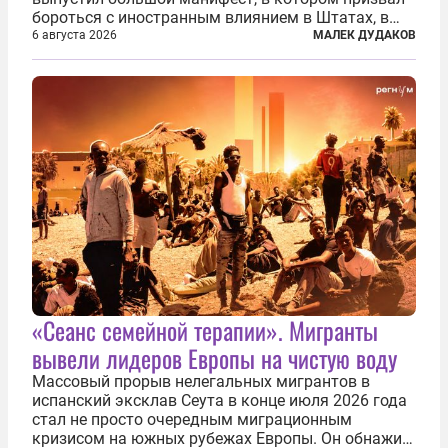
бороться с иностранным влиянием в Штатах, в
первую очередь имея в виду Израиль. А также
6 августа 2026
МАЛЕК ДУДАКОВ
прекратить заморские войны, выплатить
репарации Ирану, остановить прием мигрантов...
«Сеанс семейной терапии». Мигранты
вывели лидеров Европы на чистую воду
Массовый прорыв нелегальных мигрантов в
испанский эксклав Сеута в конце июля 2026 года
стал не просто очередным миграционным
кризисом на южных рубежах Европы. Он обнажил