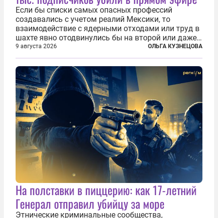
Если бы списки самых опасных профессий
создавались с учетом реалий Мексики, то
взаимодействие с ядерными отходами или труд в
шахте явно отодвинулись бы на второй или даже
третий план. А вот блогерам, журналистам и
9 августа 2026
ОЛЬГА КУЗНЕЦОВА
музыкантам пришлось бы выйти вперед. В
Кульякане, столице штата Синалоа, прямо во...
На полставки в пиццерию: как 17-летний
Генерал отправил убийцу за море
Этнические криминальные сообщества,