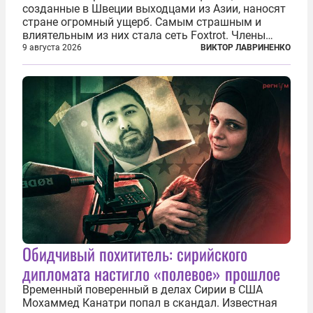
созданные в Швеции выходцами из Азии, наносят
стране огромный ущерб. Самым страшным и
влиятельным из них стала сеть Foxtrot. Члены
этой сети не только убивают и грабят шведов,
9 августа 2026
ВИКТОР ЛАВРИНЕНКО
подсаживают их на наркотики, но и совершают
нечто еще даже более страшное — массово...
Обидчивый похититель: сирийского
дипломата настигло «полевое» прошлое
Временный поверенный в делах Сирии в США
Мохаммед Канатри попал в скандал. Известная