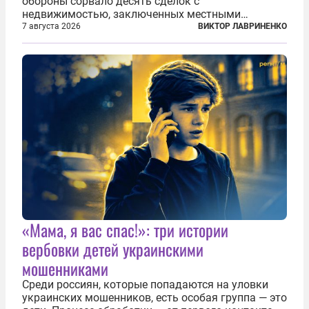
обороны сорвало десять сделок с
недвижимостью, заключенных местными
фирмами с китайским капиталом. Чиновники
7 августа 2026
ВИКТОР ЛАВРИНЕНКО
заявили, что они могли заключаться с целью
создания в Финляндии шпионской сети, чтобы
следить за...
«Мама, я вас спас!»: три истории
вербовки детей украинскими
мошенниками
Среди россиян, которые попадаются на уловки
украинских мошенников, есть особая группа — это