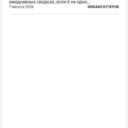
ежедневных сводках, если б не одно
обстоятельство. Это был один из первых в
7 августа 2026
МИХАИЛ КУЧЕРОВ
истории отечественной авиации ночных таранов.
У пилота — младшего лейтенанта...