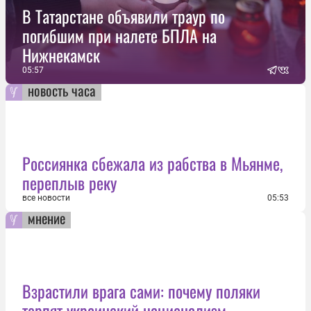
В Татарстане объявили траур по
погибшим при налете БПЛА на
Нижнекамск
05:57
новость часа
Россиянка сбежала из рабства в Мьянме,
переплыв реку
все новости
05:53
мнение
Взрастили врага сами: почему поляки
терпят украинский национализм