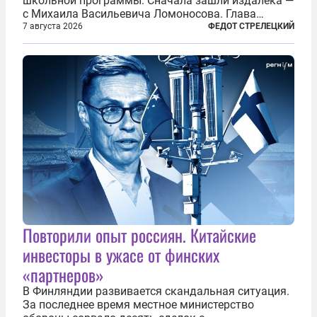
школьной программы. Сначала зашли издалека —
с Михаила Васильевича Ломоносова. Глава
правительства Литвы Миндаугас Синкявичюс
7 августа 2026
ФЕДОТ СТРЕЛЕЦКИЙ
предложил исключить его тексты из программ
общего образования. Мотивировал он это тем,
что...
Повторили опыт россиян. Китайские
инвесторы в ужасе от финских
«партнеров»
В Финляндии развивается скандальная ситуация.
За последнее время местное министерство