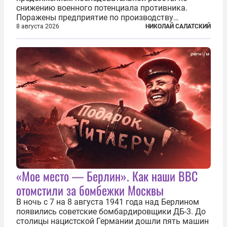
снижению военного потенциала противника.
Поражены предприятие по производству
крылатых ракет, крупный склад топлива и два
8 августа 2026
НИКОЛАЙ САЛАТСКИЙ
сухогруза с военными грузами. Дополнительно
нанесены удары по объектам в ряде городов. В
Киеве...
«Мое место — Берлин». Как наши ВВС
отомстили за бомбежки Москвы
В ночь с 7 на 8 августа 1941 года над Берлином
появились советские бомбардировщики ДБ-3. До
столицы нацистской Германии дошли пять машин