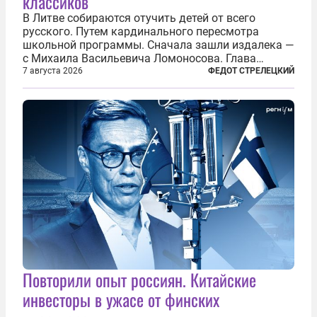
классиков
В Литве собираются отучить детей от всего
русского. Путем кардинального пересмотра
школьной программы. Сначала зашли издалека —
с Михаила Васильевича Ломоносова. Глава
правительства Литвы Миндаугас Синкявичюс
7 августа 2026
ФЕДОТ СТРЕЛЕЦКИЙ
предложил исключить его тексты из программ
общего образования. Мотивировал он это тем,
что...
Повторили опыт россиян. Китайские
инвесторы в ужасе от финских