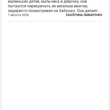
маленьких детей, мальчика и девочку, они
пытаются перекричать ее веселым визгом,
задиристо посматривая на бабушку. Она делает
им замечание, но внуки чувствуют, что она
7 августа 2026
ЕКАТЕРИНА ЛЫМАРЕНКО
сердится невсерьез. И это правда: дрель, конечно,
сверлит противно, но всё...