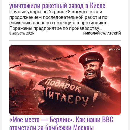
уничтожили ракетный завод в Киеве
Ночные удары по Украине 8 августа стали
продолжением последовательной работы по
снижению военного потенциала противника.
Поражены предприятие по производству
крылатых ракет, крупный склад топлива и два
8 августа 2026
НИКОЛАЙ САЛАТСКИЙ
сухогруза с военными грузами. Дополнительно
нанесены удары по объектам в ряде городов. В
Киеве...
«Мое место — Берлин». Как наши ВВС
отомстили за бомбежки Москвы