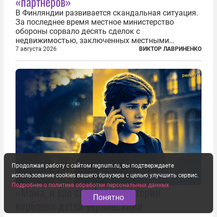
«партнеров»
В Финляндии развивается скандальная ситуация.
За последнее время местное министерство
обороны сорвало десять сделок с
недвижимостью, заключенных местными
фирмами с китайским капиталом. Чиновники
7 августа 2026
ВИКТОР ЛАВРИНЕНКО
заявили, что они могли заключаться с целью
создания в Финляндии шпионской сети, чтобы
следить за...
Продолжая работу с сайтом regnum.ru, вы подтверждаете
использование cookies вашего браузера с целью улучшить сервис.
Подробнее о политике обработки персональных данных
«Мама, я вас спас!»: три истории
Понятно
вербовки детей украинскими