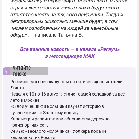
взрослые люди перестануть воспитывать в детях
страх и жестокость к животным и будут нести
ответственность за тех, кого приручили. Тогда и
беспризорных животных меньше будет, в том
числе и озлобленных на людей за нанесённые
обиды
», — написала Татьяна Б.
Все важные новости — в канале «Регнум»
в мессенджере MAX
читайте
также
Россияне массово жалуются на пятизвездочные отели
Египта
Неделя с 10 по 16 августа станет самой холодной за всё
лето в Москве
Живой учебник: школьники изучат историю в
путешествии по Золотому кольцу
Километры развития: как обновляется дорожно-
транспортная сеть
Семью «веселого молочника» Уолкера пока не
выдворяют из России