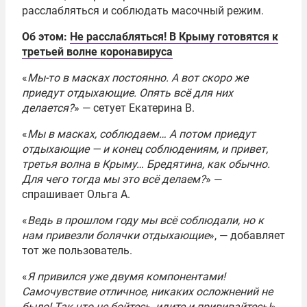
расслабляться и соблюдать масочный режим.
Об этом:
Не расслабляться! В Крыму готовятся к
третьей волне коронавируса
«
Мы-то в масках постоянно. А вот скоро же
приедут отдыхающие. Опять всё для них
делается?
» — сетует Екатерина В.
«
Мы в масках, соблюдаем… А потом приедут
отдыхающие — и конец соблюдениям, и привет,
третья волна в Крыму… Бредятина, как обычно.
Для чего тогда мы это всё делаем?
» —
спрашивает Ольга А.
«
Ведь в прошлом году мы всё соблюдали, но к
нам привезли болячки отдыхающие
», — добавляет
тот же пользователь.
«
Я привился уже двумя компонентами!
Самочувствие отличное, никаких осложнений не
было! Так что не бойтесь, идите и прививайтесь!
»