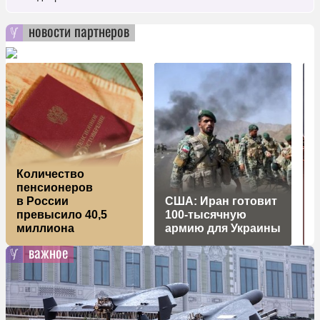
новости партнеров
Количество
пенсионеров
в России
США: Иран готовит
д
превысило 40,5
100-тысячную
миллиона
армию для Украины
н
важное