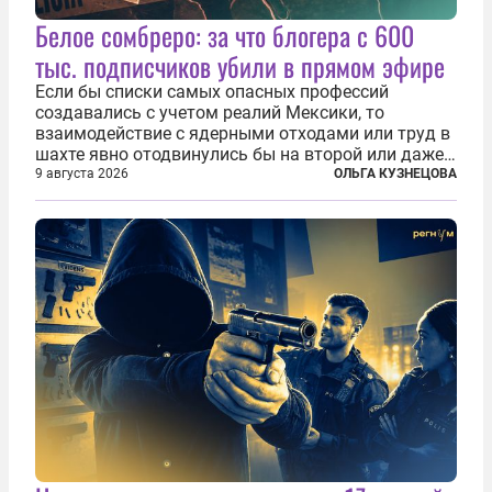
Белое сомбреро: за что блогера с 600
тыс. подписчиков убили в прямом эфире
Если бы списки самых опасных профессий
создавались с учетом реалий Мексики, то
взаимодействие с ядерными отходами или труд в
шахте явно отодвинулись бы на второй или даже
третий план. А вот блогерам, журналистам и
9 августа 2026
ОЛЬГА КУЗНЕЦОВА
музыкантам пришлось бы выйти вперед. В
Кульякане, столице штата Синалоа, прямо во...