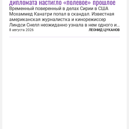
дипломата настигло «полевое» прошлое
Временный поверенный в делах Сирии в США
Мохаммед Канатри попал в скандал. Известная
американская журналистка и кинорежиссер
Линдси Снелл неожиданно узнала в нем одного из
бандитов, похитивших ее в сирийском Алеппо в
8 августа 2026
ЛЕОНИД ЦУКАНОВ
2016 году. Журналистка убеждена, что Канатри, в
то время известный под подпольным...