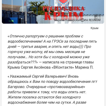
Марина Каширская
ИА REGNUM
Крым
«
Отлично рапортуем о решении проблем с
водообеспечением! А на ГРЭСе за последние пять
дней — третья авария, и опять нет воды))) Про
горячую уже молчу, её мы семь месяцев не
получаем… Но хотя бы с холодной можно уже
разобраться???
» — написала на странице главы
Крыма Сергея Аксёнова «ВКонтакте» Марина П.
«
Уважаемый Сергей Валерьевич! Вновь
обращаюсь к Вам по поводу водообеспечения пгт
Багерово. Очередные «противоаварийные»
работы привели к тому, что воды опять нет.
Жители поселка остаются без холодного
водоснабжения более чем на сутки. А разве