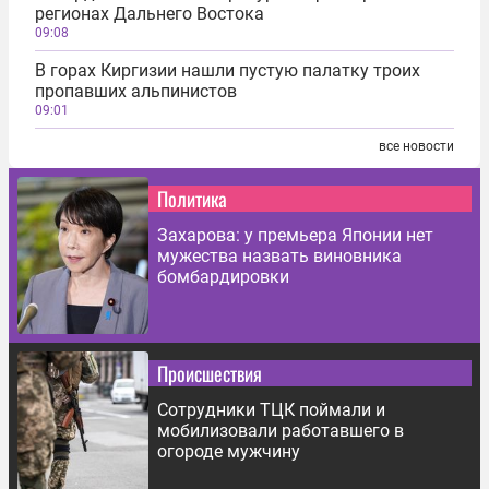
регионах Дальнего Востока
09:08
В горах Киргизии нашли пустую палатку троих
пропавших альпинистов
09:01
все новости
Политика
Захарова: у премьера Японии нет
мужества назвать виновника
бомбардировки
Происшествия
Сотрудники ТЦК поймали и
мобилизовали работавшего в
огороде мужчину