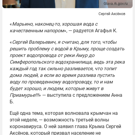
Glava.rk.gov.ru
Сергей Аксёнов
«
Марьино, наконец-то, хорошая вода с
качественным напором
», — радуется Агафья К.
«
Сергей Валерьевич, я считаю, для того, чтобы
решить проблему с водой в Крыму, проще создать
проект водопровода от реки Амур до
Симферопольского водохранилища, ведь эта река
каждый год так сильно разливается, что топит
дома людей, а если во время разлива пустить
воду по проведенному водопроводу, то и нам
будет хорошо, и людям, которые живут в
Приамурье!!!
» — выступила с предложением Анна
Б.
Ещё одна тема, которая волновала крымчан на
этой неделе, — возможность третьей волны
коронавируса. О ней заявил глава Крыма Сергей
Аксёнов, который призвал население не