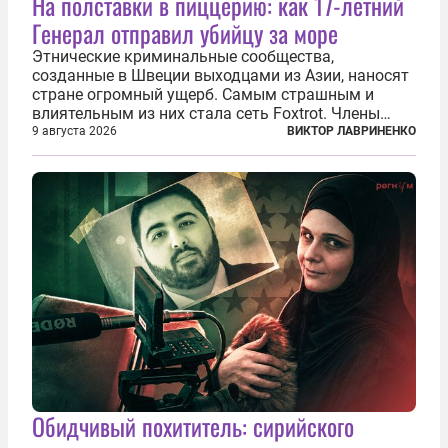
На полставки в пиццерию: как 17-летний
Генерал отправил убийцу за море
Этнические криминальные сообщества,
созданные в Швеции выходцами из Азии, наносят
стране огромный ущерб. Самым страшным и
влиятельным из них стала сеть Foxtrot. Члены
этой сети не только убивают и грабят шведов,
9 августа 2026
ВИКТОР ЛАВРИНЕНКО
подсаживают их на наркотики, но и совершают
нечто еще даже более страшное — массово...
Обидчивый похититель: сирийского