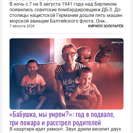
В ночь с 7 на 8 августа 1941 года над Берлином
появились советские бомбардировщики ДБ-3. До
столицы нацистской Германии дошли пять машин
морской авиации Балтийского флота. Они
сбросили бомбы на город, который в тот момент
7 августа 2026
КИРИЛЛ ЗОЛОТАРЁВ
жил в полной уверенности, что война идет где-то
далеко на востоке, Красная...
«Бабушка, мы умрем?»: год в подвале,
три пожара и расстрел родителей
В квартире идет ремонт. Звук дрели веселит двух