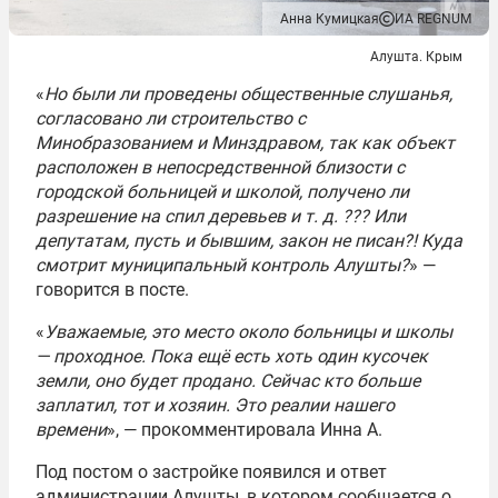
Анна Кумицкая
ИА REGNUM
Алушта. Крым
«
Но были ли проведены общественные слушанья,
согласовано ли строительство с
Минобразованием и Минздравом, так как объект
расположен в непосредственной близости с
городской больницей и школой, получено ли
разрешение на спил деревьев и т. д. ??? Или
депутатам, пусть и бывшим, закон не писан?! Куда
смотрит муниципальный контроль Алушты?
» —
говорится в посте.
«
Уважаемые, это место около больницы и школы
— проходное. Пока ещё есть хоть один кусочек
земли, оно будет продано. Сейчас кто больше
заплатил, тот и хозяин. Это реалии нашего
времени
», — прокомментировала Инна А.
Под постом о застройке появился и ответ
администрации Алушты, в котором сообщается о