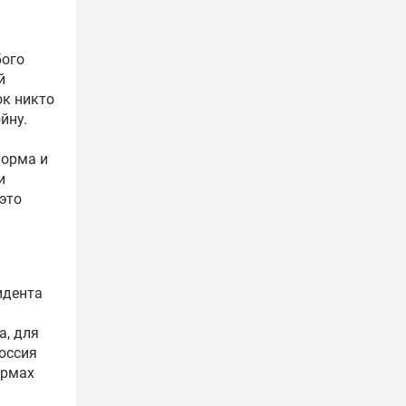
бого
й
ок никто
йну.
форма и
и
это
идента
а, для
Россия
ормах