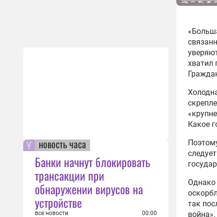
«Больш
связанн
уверяют
хватил 
Граждан
Холодн
скрепле
«крупне
Какое г
новость часа
Поэтому
следуе
Банки начнут блокировать
государ
трансакции при
Однако 
обнаружении вирусов на
оскорб
устройстве
так пос
все новости
00:00
война».