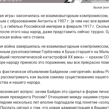
Вызов (ко
ая игра» закончилась не взаимовыгодным компромиссом,
ым с образованием Антанты в 1907 г. (в чем нас все время
), а гибелью Российской империи в феврале 1917 г. Сколь
после этого наш народ, даже представить сейчас трудно. 
ская война чего стоила.
ая война завершилась не взаимовыгодным компромиссом,
нным рукопожатиями Горбачева и Буша-старшего на Мальт
йшей геополитической катастрофой ХХ века» — крахом СС
оре народу принесло это поражение, мы все прекрасно пом
 фактическое объявление Байденом «негорячей» войны Р
т рассматривать как вызов самому существованию нашего
ства и нашего народа.
возникает вопрос: зачем Байден это сделал в форме личн
ления президента России? Отношения между нашими стран
ледние несколько лет вполне подпадали под понятие «хол
 Послать сигнал о том, что новая администрация в Вашинг