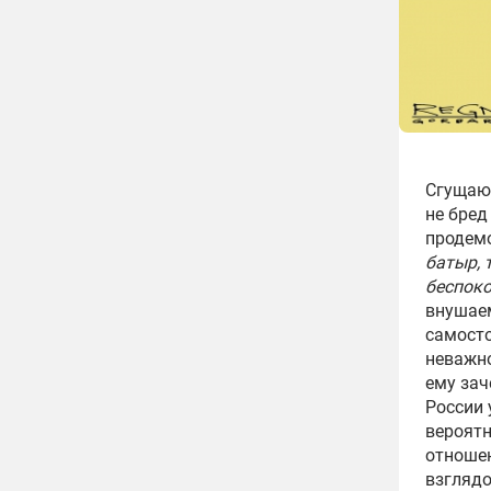
Сгущаю 
не бред
продемо
батыр, 
беспок
внушаем
самосто
неважно
ему зач
России 
вероятн
отношен
взглядо