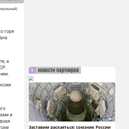
нтрольный)
ко горя
Одна
е, а
СР.
новости партнеров
ним.
оссии
ого
ами и
одная
Заставим раскаяться: союзник России
тоне