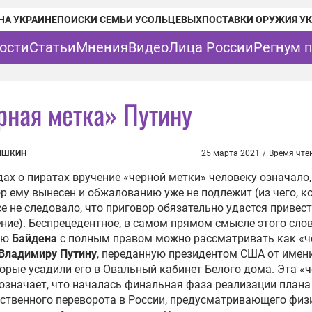
НА УКРАИНЕ
ПОИСКИ СЕМЬИ УСОЛЬЦЕВЫХ
ПОСТАВКИ ОРУЖИЯ У
ости
Статьи
Мнения
Видео
Лица России
Регнум 
рная метка» Путину
ИШКИН
25 марта 2021
/
Время чте
дах о пиратах вручение «черной метки» человеку означало,
р ему вынесен и обжалованию уже не подлежит (из чего, к
се не следовало, что приговор обязательно удастся привест
ние). Беспрецедентное, в самом прямом смысле этого слов
ью
Байдена
с полным правом можно рассматривать как «
Владимиру Путину
, переданную президентом США от имени
торые усадили его в Овальный кабинет Белого дома. Эта «
означает, что началась финальная фаза реализации плана
ственного переворота в России, предусматривающего физ