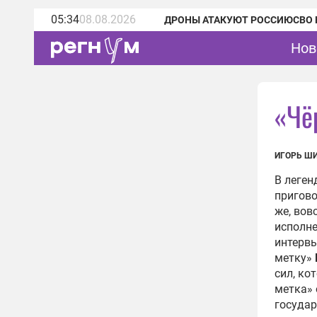
05:34
08.08.2026
ДРОНЫ АТАКУЮТ РОССИЮ
СВО 
Нов
«Чё
ИГОРЬ Ш
В леген
пригово
же, вов
исполне
интерв
метку»
сил, ко
метка» 
государ