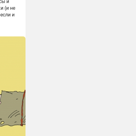
сы и
 (и не
если и