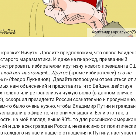
Александр Горбаруков
краски? Ничуть. Давайте предположим, что слова Байдена
 старого маразматика. И даже не пиар-ход, призванный
нстрировать избирателям крутизну нового президента С
такой вот настоящий… Другое
(кроме избирателей)
его не
оит»
(Федор Лукьянов). Давайте попробуем отрешиться от 
ых нам объяснений и представить, что Байден, действуя
ятельно или ретранслируя чужую волю (в данном случае
), оскорбил президента России сознательно и продуманно,
ем-то было очень нужно, чтобы Владимир Путин и граждан
услышали в эфире то, что они услышали. Если это так, а
ость, на мой взгляд, выше 90%, то для российско-америка
ий и для всех граждан России, независимо от политическ
в каждого из нас и нашего отношения к Путину, наступает