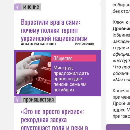
мнение
собирае
без сто
Взрастили врага сами:
Ключ к 
почему поляки терпят
Дробни
[обвине
украинский национализм
записан
АНАТОЛИЙ САВЕНКО
все мнения
годах и
официал
Общество
«негодя
Что про
Минтруд
предложил дать
обознач
право на две
«Мы пос
пенсии семьям
погибших
Конечно
участников СВО
примени
происшествия
Дробниц
«Это не просто кризис»:
адрес 
пригово
рекордная засуха
опустошает поля и реки в