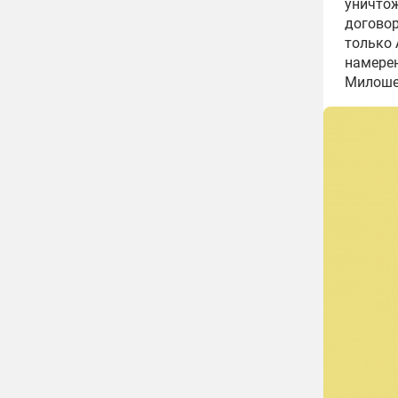
уничтож
договор
только 
намерен
Милоше