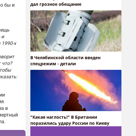
дал грозное обещание
о бы и
вещь
 и
 1990-х
оворит
В Челябинской области введен
т что?
спецрежим - детали
чтобы
сказать:
ии
ия
за в
мертный
"Какая наглость!" В Британии
ла.
поразились удару России по Киеву