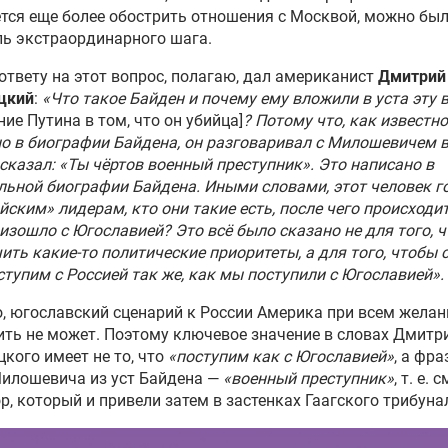
тся еще более обострить отношения с Москвой, можно был
ль экстраординарного шага.
ответу на этот вопрос, полагаю, дал американист
Дмитрий
цкий
:
«Что такое Байден и почему ему вложили в уста эту 
ние Путина в том, что он убийца]
? Потому что, как известно
о в биографии Байдена, он разговаривал с Милошевичем в
 сказал: «Ты чёртов военный преступник». Это написано в
ьной биографии Байдена. Иными словами, этот человек г
йским» лидерам, кто они такие есть, после чего происходи
изошло с Югославией? Это всё было сказано не для того, 
ить какие-то политические приоритеты, а для того, чтобы 
тупим с Россией так же, как мы поступили с Югославией».
, югославский сценарий к России Америка при всем желан
ть не может. Поэтому ключевое значение в словах Дмитр
кого имеет не то, что
«поступим как с Югославией»
, а фра
Милошевича из уст Байдена —
«военный преступник»
,
т. е.
с
р, который и привели затем в застенках Гаагского трибуна