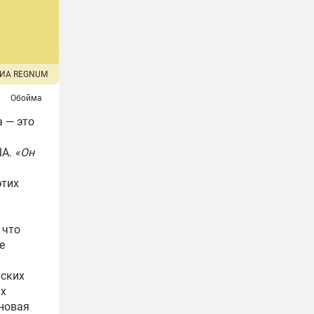
ИА REGNUM
Обойма
 — это
ША.
«Он
этих
 что
е
нских
их
 новая