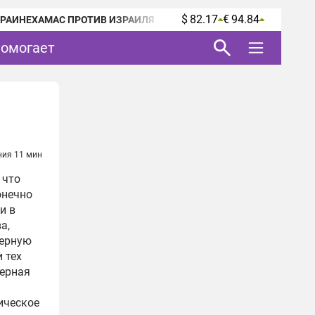
$ 82.17
€ 94.84
КРАИНЕ
ХАМАС ПРОТИВ ИЗРАИЛЯ
помогает
ния 11 мин
 что
онечно
и в
а,
черную
 тех
черная
ическое