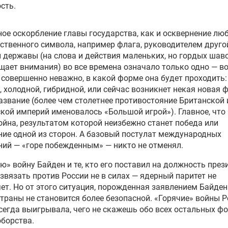
сть.
ое оскорбление главы государства, как и осквернение лю
ственного символа, например флага, руководителем друго
 державы (на слова и действия маленьких, но гордых шав
щает внимания) во все времена означало только одно — во
совершенно неважно, в какой форме она будет проходить:
, холодной, гибридной, или сейчас возникнет некая новая 
азвание (более чем столетнее противостояние Британской 
кой империй именовалось «Большой игрой»). Главное, что 
ойна, результатом которой неизбежно станет победа или
ие одной из сторон. А базовый постулат международных
ий — «горе побежденным» — никто не отменял.
ю» войну Байден и те, кто его поставил на должность през
звязать против России не в силах — ядерный паритет не
ет. Но от этого ситуация, порожденная заявлением Байден
траны не становится более безопасной. «Горячие» войны 
сегда выигрывала, чего не скажешь обо всех остальных ф
борства.