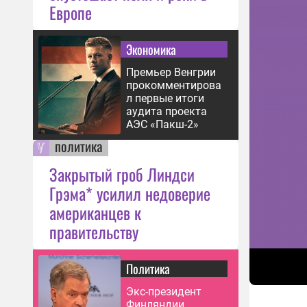
Европе
Экономика
Премьер Венгрии
прокомментирова
л первые итоги
аудита проекта
АЭС «Пакш-2»
политика
Закрытый гроб Линдси
Грэма* усилил недоверие
американцев к
правительству
Политика
Экс-президент
Финляндии