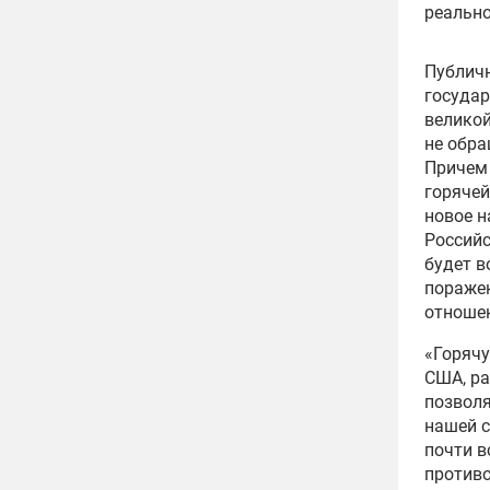
реально
Публичн
государ
великой
не обра
Причем 
горячей
новое н
Российс
будет в
поражен
отношен
«Горячу
США, ра
позволя
нашей с
почти в
противо