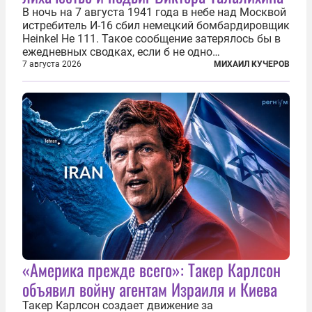
В ночь на 7 августа 1941 года в небе над Москвой
истребитель И-16 сбил немецкий бомбардировщик
Heinkel He 111. Такое сообщение затерялось бы в
ежедневных сводках, если б не одно
обстоятельство. Это был один из первых в
7 августа 2026
МИХАИЛ КУЧЕРОВ
истории отечественной авиации ночных таранов.
У пилота — младшего лейтенанта...
«Америка прежде всего»: Такер Карлсон
объявил войну агентам Израиля и Киева
Такер Карлсон создает движение за