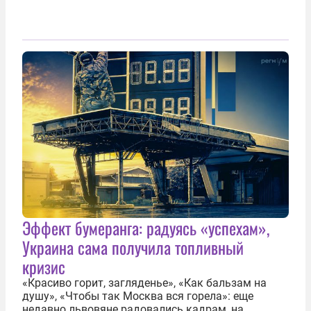
Эффект бумеранга: радуясь «успехам»,
Украина сама получила топливный
кризис
«Красиво горит, загляденье», «Как бальзам на
душу», «Чтобы так Москва вся горела»: еще
недавно львовяне радовались кадрам, на