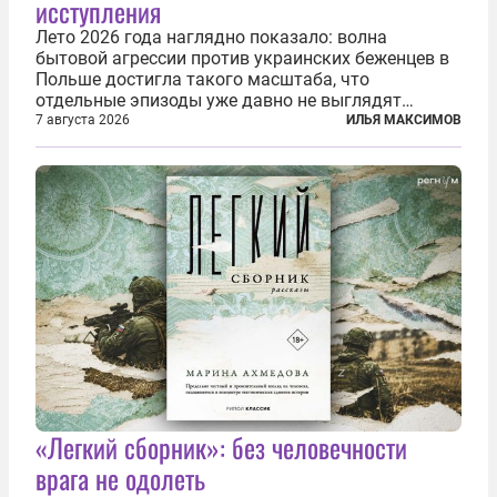
исступления
Лето 2026 года наглядно показало: волна
бытовой агрессии против украинских беженцев в
Польше достигла такого масштаба, что
отдельные эпизоды уже давно не выглядят
случайными. Поляки, судя по происходящему,
7 августа 2026
ИЛЬЯ МАКСИМОВ
буквально теряют рассудок от ненависти к
украинским беженцам, и каждый новый случай
по-своему...
«Легкий сборник»: без человечности
врага не одолеть