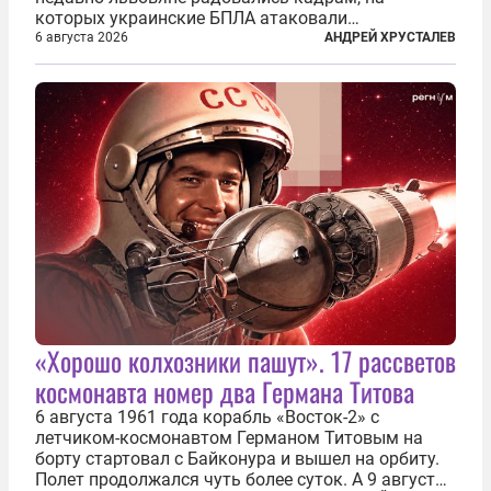
которых украинские БПЛА атаковали
нефтеперерабатывающие предприятия России. В
6 августа 2026
АНДРЕЙ ХРУСТАЛЕВ
скором времени оказалось, что в «эту игру можно
играть вдвоем» — российские дроны только за...
«Хорошо колхозники пашут». 17 рассветов
космонавта номер два Германа Титова
6 августа 1961 года корабль «Восток-2» с
летчиком-космонавтом Германом Титовым на
борту стартовал с Байконура и вышел на орбиту.
Полет продолжался чуть более суток. А 9 августа