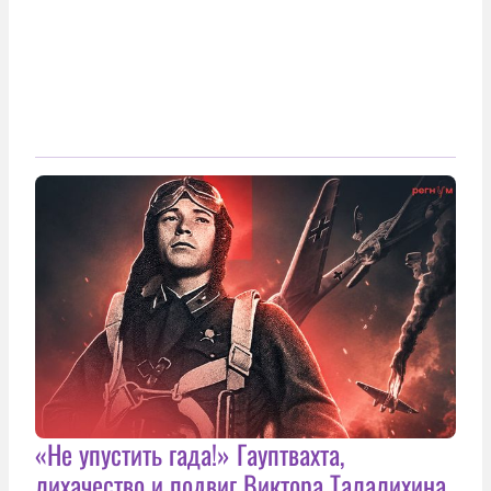
«Не упустить гада!» Гауптвахта,
лихачество и подвиг Виктора Талалихина