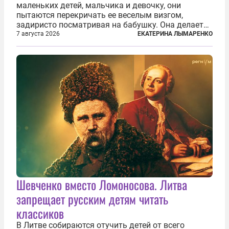
маленьких детей, мальчика и девочку, они
пытаются перекричать ее веселым визгом,
задиристо посматривая на бабушку. Она делает
им замечание, но внуки чувствуют, что она
7 августа 2026
ЕКАТЕРИНА ЛЫМАРЕНКО
сердится невсерьез. И это правда: дрель, конечно,
сверлит противно, но всё...
Шевченко вместо Ломоносова. Литва
запрещает русским детям читать
классиков
В Литве собираются отучить детей от всего