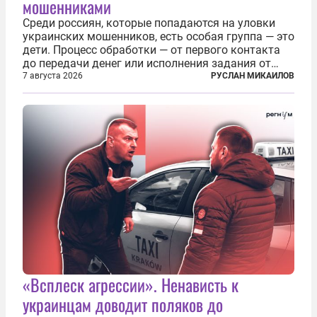
мошенниками
Среди россиян, которые попадаются на уловки
украинских мошенников, есть особая группа — это
дети. Процесс обработки — от первого контакта
до передачи денег или исполнения задания от
кураторов может занять от двух часов до
7 августа 2026
РУСЛАН МИКАИЛОВ
нескольких месяцев. Детей превращают в
послушных исполнителей, которые...
«Всплеск агрессии». Ненависть к
украинцам доводит поляков до