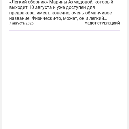
«Легкий сборник» Марины Ахмедовой, который
выходит 10 августа и уже доступен для
предзаказа, имеет, конечно, очень обманчивое
название. Физически-то, может, он и легкий
относительно. Но метафизически —
7 августа 2026
ФЕДОТ СТРЕЛЕЦКИЙ
безотносительно тяжелый. Десять рассказов,
каждый из которых напрямую или косвенно (в
основном —...