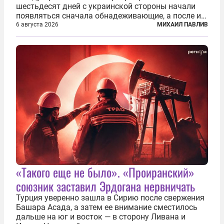
шестьдесят дней с украинской стороны начали
появляться сначала обнадеживающие, а после и
вовсе бравурные заявления про некий «перелом»
6 августа 2026
МИХАИЛ ПАВЛИВ
в войне. Вероятно, в сознании первых лиц
киевского режима и стоящих за ними...
«Такого еще не было». «Проиранский»
союзник заставил Эрдогана нервничать
Турция уверенно зашла в Сирию после свержения
Башара Асада, а затем ее внимание сместилось
дальше на юг и восток — в сторону Ливана и