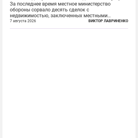
За последнее время местное министерство
обороны сорвало десять сделок с
недвижимостью, заключенных местными
фирмами с китайским капиталом. Чиновники
7 августа 2026
ВИКТОР ЛАВРИНЕНКО
заявили, что они могли заключаться с целью
создания в Финляндии шпионской сети, чтобы
следить за...