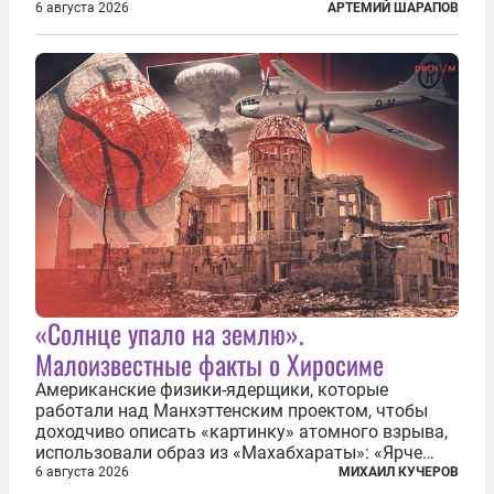
второй человек в космосе получил звезду Героя
6 августа 2026
АРТЕМИЙ ШАРАПОВ
Советского Союза и орден Ленина. Миссия Титова
зачастую находится несколько...
«Солнце упало на землю».
Малоизвестные факты о Хиросиме
Американские физики-ядерщики, которые
работали над Манхэттенским проектом, чтобы
доходчиво описать «картинку» атомного взрыва,
использовали образ из «Махабхараты»: «Ярче
тысячи солнц пылало это пламя». Не все жители
6 августа 2026
МИХАИЛ КУЧЕРОВ