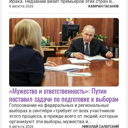
Ирака. Недавний визит премьеров этих стран в
Анкару, договоры об участии турецкой компании
6 августа 2026
КАМРАН ГАСАНОВ
TPAO в разработке нефти иракского Киркука и
«Дороги развития» подтверждают...
«Мужество и ответственность»: Путин
поставил задачи по подготовке к выборам
Голосование на федеральных и региональных
выборах в сентябре «требует от всех участников
этого процесса, и прежде всего от людей, которые
организуют эти выборы, мужества и
ответственного отношения к формированию
6 августа 2026
НИКОЛАЙ САЛАТСКИЙ