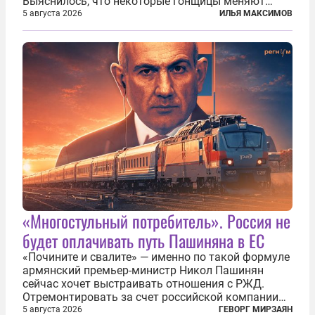
Выяснилось, что некоторые гонщицы меняют
размер груди ради улучшения аэродинамики. За
5 августа 2026
ИЛЬЯ МАКСИМОВ
фасадом труда, мастерства, упорства и
благородства, которые мы привыкли
ассоциировать с...
«Многостульный потребитель». Россия не
будет оплачивать путь Пашиняна в ЕС
«Почините и свалите» — именно по такой формуле
армянский премьер-министр Никол Пашинян
сейчас хочет выстраивать отношения с РЖД.
Отремонтировать за счет российской компании
железнодорожную инфраструктуру в районе
5 августа 2026
ГЕВОРГ МИРЗАЯН