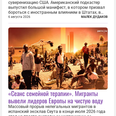
суверенизацию США. Американский подкастер
выпустил большой манифест, в котором призвал
бороться с иностранным влиянием в Штатах, в
первую очередь имея в виду Израиль. А также
6 августа 2026
МАЛЕК ДУДАКОВ
прекратить заморские войны, выплатить
репарации Ирану, остановить прием мигрантов...
«Сеанс семейной терапии». Мигранты
вывели лидеров Европы на чистую воду
Массовый прорыв нелегальных мигрантов в
испанский эксклав Сеута в конце июля 2026 года