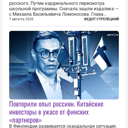
русского. Путем кардинального пересмотра
школьной программы. Сначала зашли издалека —
с Михаила Васильевича Ломоносова. Глава
правительства Литвы Миндаугас Синкявичюс
7 августа 2026
ФЕДОТ СТРЕЛЕЦКИЙ
предложил исключить его тексты из программ
общего образования. Мотивировал он это тем,
что...
Повторили опыт россиян. Китайские
инвесторы в ужасе от финских
«партнеров»
В Финляндии развивается скандальная ситуация.