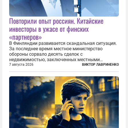
Повторили опыт россиян. Китайские
инвесторы в ужасе от финских
«партнеров»
В Финляндии развивается скандальная ситуация.
За последнее время местное министерство
обороны сорвало десять сделок с
недвижимостью, заключенных местными
фирмами с китайским капиталом. Чиновники
7 августа 2026
ВИКТОР ЛАВРИНЕНКО
заявили, что они могли заключаться с целью
создания в Финляндии шпионской сети, чтобы
следить за...