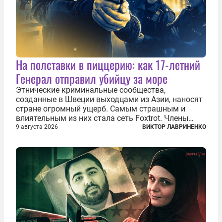
На полставки в пиццерию: как 17-летний
Генерал отправил убийцу за море
Этнические криминальные сообщества,
созданные в Швеции выходцами из Азии, наносят
стране огромный ущерб. Самым страшным и
влиятельным из них стала сеть Foxtrot. Члены
этой сети не только убивают и грабят шведов,
9 августа 2026
ВИКТОР ЛАВРИНЕНКО
подсаживают их на наркотики, но и совершают
нечто еще даже более страшное — массово...