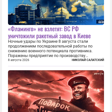
«Фламинго» не взлетят: ВС РФ
уничтожили ракетный завод в Киеве
Ночные удары по Украине 8 августа стали
продолжением последовательной работы по
снижению военного потенциала противника.
Поражены предприятие по производству
крылатых ракет, крупный склад топлива и два
8 августа 2026
НИКОЛАЙ САЛАТСКИЙ
сухогруза с военными грузами. Дополнительно
нанесены удары по объектам в ряде городов. В
Киеве...