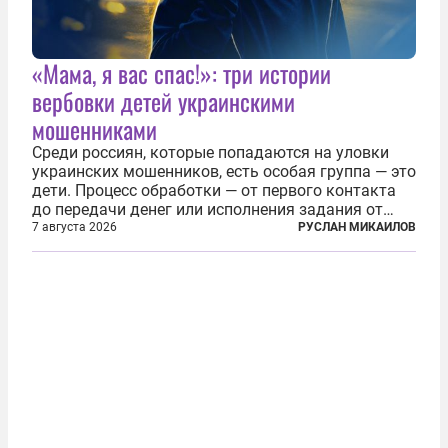
«Мама, я вас спас!»: три истории
вербовки детей украинскими
мошенниками
Среди россиян, которые попадаются на уловки
украинских мошенников, есть особая группа — это
дети. Процесс обработки — от первого контакта
до передачи денег или исполнения задания от
кураторов может занять от двух часов до
7 августа 2026
РУСЛАН МИКАИЛОВ
нескольких месяцев. Детей превращают в
послушных исполнителей, которые...