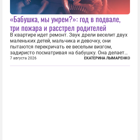
«Бабушка, мы умрем?»: год в подвале,
три пожара и расстрел родителей
В квартире идет ремонт. Звук дрели веселит двух
маленьких детей, мальчика и девочку, они
пытаются перекричать ее веселым визгом,
задиристо посматривая на бабушку. Она делает
им замечание, но внуки чувствуют, что она
7 августа 2026
ЕКАТЕРИНА ЛЫМАРЕНКО
сердится невсерьез. И это правда: дрель, конечно,
сверлит противно, но всё...