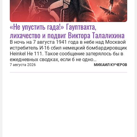
«Не упустить гада!» Гауптвахта,
лихачество и подвиг Виктора Талалихина
В ночь на 7 августа 1941 года в небе над Москвой
истребитель И-16 сбил немецкий бомбардировщик
Heinkel He 111. Такое сообщение затерялось бы в
ежедневных сводках, если б не одно
обстоятельство. Это был один из первых в
7 августа 2026
МИХАИЛ КУЧЕРОВ
истории отечественной авиации ночных таранов.
У пилота — младшего лейтенанта...