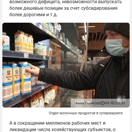
возможного дефицита, невозможности выпускать
более дешевые позиции за счет субсидирования
более дорогими и т.д.
Анна Рыжкова
ИА REGNUM
Отдел молочных продуктов в супермаркете
А в сокращении миллионов рабочих мест и
ликвидации числа хозяйствующих субъектов, о