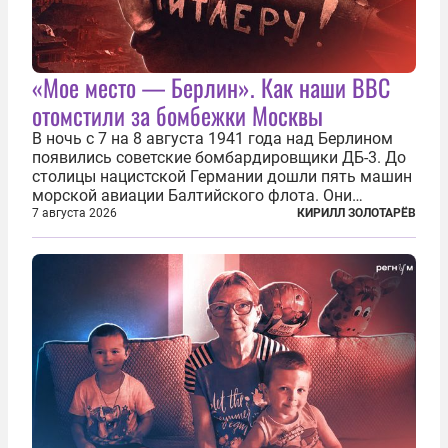
«Мое место — Берлин». Как наши ВВС
отомстили за бомбежки Москвы
В ночь с 7 на 8 августа 1941 года над Берлином
появились советские бомбардировщики ДБ-3. До
столицы нацистской Германии дошли пять машин
морской авиации Балтийского флота. Они
сбросили бомбы на город, который в тот момент
7 августа 2026
КИРИЛЛ ЗОЛОТАРЁВ
жил в полной уверенности, что война идет где-то
далеко на востоке, Красная...