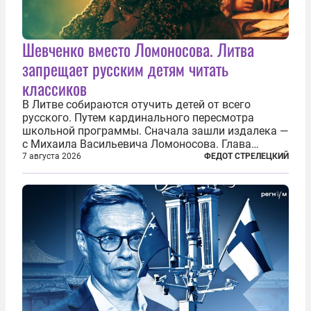
Шевченко вместо Ломоносова. Литва
запрещает русским детям читать
классиков
В Литве собираются отучить детей от всего
русского. Путем кардинального пересмотра
школьной программы. Сначала зашли издалека —
с Михаила Васильевича Ломоносова. Глава
правительства Литвы Миндаугас Синкявичюс
7 августа 2026
ФЕДОТ СТРЕЛЕЦКИЙ
предложил исключить его тексты из программ
общего образования. Мотивировал он это тем,
что...