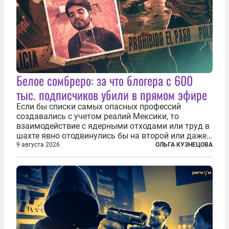
Белое сомбреро: за что блогера с 600
тыс. подписчиков убили в прямом эфире
Если бы списки самых опасных профессий
создавались с учетом реалий Мексики, то
взаимодействие с ядерными отходами или труд в
шахте явно отодвинулись бы на второй или даже
третий план. А вот блогерам, журналистам и
9 августа 2026
ОЛЬГА КУЗНЕЦОВА
музыкантам пришлось бы выйти вперед. В
Кульякане, столице штата Синалоа, прямо во...