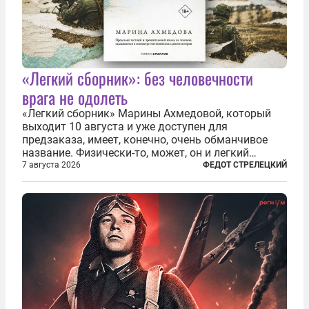
«Легкий сборник»: без человечности
врага не одолеть
«Легкий сборник» Марины Ахмедовой, который
выходит 10 августа и уже доступен для
предзаказа, имеет, конечно, очень обманчивое
название. Физически-то, может, он и легкий
относительно. Но метафизически —
7 августа 2026
ФЕДОТ СТРЕЛЕЦКИЙ
безотносительно тяжелый. Десять рассказов,
каждый из которых напрямую или косвенно (в
основном —...