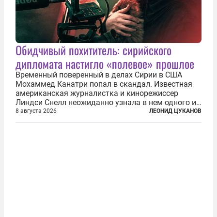
Обидчивый похититель: сирийского
дипломата настигло «полевое» прошлое
Временный поверенный в делах Сирии в США
Мохаммед Канатри попал в скандал. Известная
американская журналистка и кинорежиссер
Линдси Снелл неожиданно узнала в нем одного из
бандитов, похитивших ее в сирийском Алеппо в
8 августа 2026
ЛЕОНИД ЦУКАНОВ
2016 году. Журналистка убеждена, что Канатри, в
то время известный под подпольным...