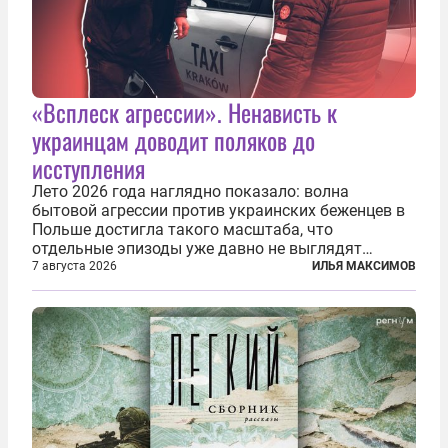
«Всплеск агрессии». Ненависть к
украинцам доводит поляков до
исступления
Лето 2026 года наглядно показало: волна
бытовой агрессии против украинских беженцев в
Польше достигла такого масштаба, что
отдельные эпизоды уже давно не выглядят
случайными. Поляки, судя по происходящему,
7 августа 2026
ИЛЬЯ МАКСИМОВ
буквально теряют рассудок от ненависти к
украинским беженцам, и каждый новый случай
по-своему...